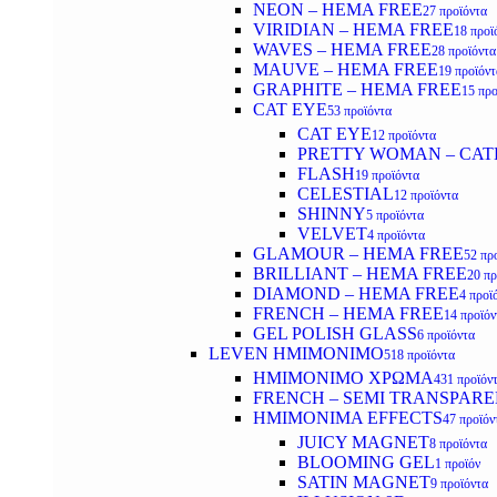
NEON – HEMA FREE
27 προϊόντα
VIRIDIAN – HEMA FREE
18 προϊ
WAVES – HEMA FREE
28 προϊόντα
MAUVE – HEMA FREE
19 προϊόντ
GRAPHITE – HEMA FREE
15 προ
CAT EYE
53 προϊόντα
CAT EYE
12 προϊόντα
PRETTY WOMAN – CAT
FLASH
19 προϊόντα
CELESTIAL
12 προϊόντα
SHINNY
5 προϊόντα
VELVET
4 προϊόντα
GLAMOUR – HEMA FREE
52 πρ
BRILLIANT – HEMA FREE
20 πρ
DIAMOND – HEMA FREE
4 προϊ
FRENCH – HEMA FREE
14 προϊόν
GEL POLISH GLASS
6 προϊόντα
LEVEN ΗΜΙΜΟΝΙΜΟ
518 προϊόντα
ΗΜΙΜΟΝΙΜΟ ΧΡΩΜΑ
431 προϊόν
FRENCH – SEMI TRANSPARE
HMIMONIMA EFFECTS
47 προϊόν
JUICY MAGNET
8 προϊόντα
BLOOMING GEL
1 προϊόν
SATIN MAGNET
9 προϊόντα