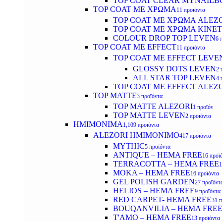
TOP COAT CLEAR MYNAILB
TOP COAT ΜΕ ΧΡΩΜΑ
11 προϊόντα
TOP COAT ΜΕ ΧΡΩΜΑ ALEZ
TOP COAT ΜΕ ΧΡΩΜΑ KINET
COLOUR DROP TOP LEVEN
6 
TOP COAT ΜΕ EFFECT
11 προϊόντα
TOP COAT ME EFFECT LEVE
GLOSSY DOTS LEVEN
2 
ALL STAR TOP LEVEN
4 
TOP COAT ME EFFECT ALEZ
TOP MATTE
3 προϊόντα
TOP MATTE ALEZORI
1 προϊόν
TOP MATTE LEVEN
2 προϊόντα
ΗΜΙΜΟΝΙΜΑ
1,109 προϊόντα
ALEZORI ΗΜΙΜΟΝΙΜΟ
417 προϊόντα
MYTHIC
5 προϊόντα
ANTIQUE – HEMA FREE
16 προϊ
TERRACOTTA – HEMA FREE
1
MOKA – HEMA FREE
16 προϊόντα
GEL POLISH GARDEN
27 προϊόντ
HELIOS – HEMA FREE
9 προϊόντα
RED CARPET- HEMA FREE
31 
BOUQANVILIA – HEMA FRE
T'AMO – HEMA FREE
13 προϊόντα