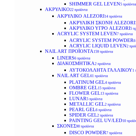
SHIMMER GEL LEVEN
5 προϊόντα
ΑΚΡΥΛΙΚΟ
22 προϊόντα
ΑΚΡΥΛΙΚΟ ALEZORI
14 προϊόντα
ΑΚΡΥΛΙΚΗ ΣΚΟΝΗ ALEZORI
ΑΚΡΥΛΙΚΟ ΥΓΡΟ ALEZORI
5 π
ACRYLIC SYSTEM LEVEN
7 προϊόντα
ACRYLIC SYSTEM POWDER
6
ACRYLIC LIQUID LEVEN
2 προ
NAIL ART ΠΡΟΪΟΝΤΑ
159 προϊόντα
LINERS
6 προϊόντα
ΔΙΑΚΟΣΜΗΤΙΚΑ
2 προϊόντα
ΑΥΤΟΚΟΛΛΗΤΑ ΓΑΛΛΙΚΟΥ
1 
NAIL ART GEL
61 προϊόντα
PLATINUM GEL
4 προϊόντα
OMBRE GEL
15 προϊόντα
FLOWER GEL
13 προϊόντα
LUNAR
5 προϊόντα
METALLIC GEL
2 προϊόντα
PEARL GEL
6 προϊόντα
SPIDER GEL
2 προϊόντα
PAINTING GEL UV/LED
10 προϊό
ΣΚΟΝΕΣ
90 προϊόντα
DISCO POWDER
7 προϊόντα