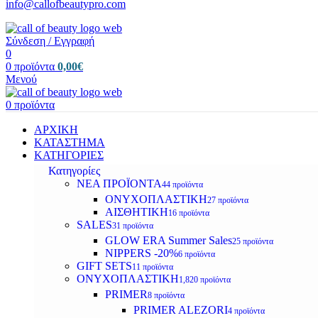
info@callofbeautypro.com
Σύνδεση / Εγγραφή
0
0
προϊόντα
0,00
€
Μενού
0
προϊόντα
ΑΡΧΙΚΗ
ΚΑΤΑΣΤΗΜΑ
ΚΑΤΗΓΟΡΙΕΣ
Κατηγορίες
ΝΕΑ ΠΡΟΪΟΝΤΑ
44 προϊόντα
ΟΝΥΧΟΠΛΑΣΤΙΚΗ
27 προϊόντα
ΑΙΣΘΗΤΙΚΗ
16 προϊόντα
SALES
31 προϊόντα
GLOW ERA Summer Sales
25 προϊόντα
NIPPERS -20%
6 προϊόντα
GIFT SETS
11 προϊόντα
ΟΝΥΧΟΠΛΑΣΤΙΚΗ
1,820 προϊόντα
PRIMER
8 προϊόντα
PRIMER ALEZORI
4 προϊόντα