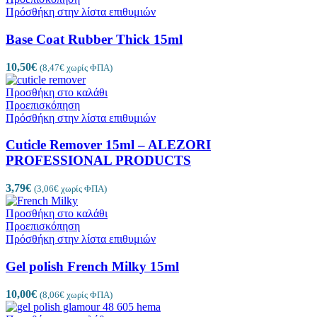
Πρόσθήκη στην λίστα επιθυμιών
Base Coat Rubber Thick 15ml
10,50
€
(
8,47
€
χωρίς ΦΠΑ)
Προσθήκη στο καλάθι
Προεπισκόπηση
Πρόσθήκη στην λίστα επιθυμιών
Cuticle Remover 15ml – ALEZORI
PROFESSIONAL PRODUCTS
3,79
€
(
3,06
€
χωρίς ΦΠΑ)
Προσθήκη στο καλάθι
Προεπισκόπηση
Πρόσθήκη στην λίστα επιθυμιών
Gel polish French Milky 15ml
10,00
€
(
8,06
€
χωρίς ΦΠΑ)