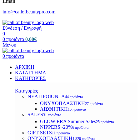
Email
info@callofbeautypro.com
Σύνδεση / Εγγραφή
0
0
προϊόντα
0,00
€
Μενού
0
προϊόντα
ΑΡΧΙΚΗ
ΚΑΤΑΣΤΗΜΑ
ΚΑΤΗΓΟΡΙΕΣ
Κατηγορίες
ΝΕΑ ΠΡΟΪΟΝΤΑ
44 προϊόντα
ΟΝΥΧΟΠΛΑΣΤΙΚΗ
27 προϊόντα
ΑΙΣΘΗΤΙΚΗ
16 προϊόντα
SALES
31 προϊόντα
GLOW ERA Summer Sales
25 προϊόντα
NIPPERS -20%
6 προϊόντα
GIFT SETS
11 προϊόντα
ΟΝΥΧΟΠΛΑΣΤΙΚΗ
1,820 προϊόντα