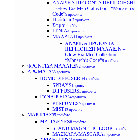
ΑΝΔΡΙΚΑ ΠΡΟΙΟΝΤΑ ΠΕΡΙΠΟΙΗΣΗΣ
– Glow Era Men Collection | “Monarch’s
Code”
9 προϊόντα
Πρόσωπο
7 προϊόντα
Σώμα
1 προϊόν
ΓΕΝΙΑ
4 προϊόντα
ΜΑΛΛΙΑ
11 προϊόντα
ΑΝΔΡΙΚΑ ΠΡΟΙΟΝΤΑ
ΠΕΡΙΠΟΙΗΣΗ ΜΑΛΛΙΩΝ –
Glow Era Men Collection |
“Monarch’s Code”
9 προϊόντα
ΦΡΟΝΤΙΔΑ ΜΑΛΛΙΩΝ
2 προϊόντα
ΑΡΩΜΑΤΑ
38 προϊόντα
HOME DIFFUSERS
4 προϊόντα
SPRAYS
1 προϊόν
DIFFUSERS
3 προϊόντα
ΓΥΝΑΙΚΕΙΑ
34 προϊόντα
PERFUMES
9 προϊόντα
MIST
19 προϊόντα
ΜΑΚΙΓΙΑΖ
35 προϊόντα
ΜΑΤΙΑ/EYES
8 προϊόντα
STAND MAGNETIC LOOK
1 προϊόν
ΜΑΣΚΑΡΑ/MASCARA
7 προϊόντα
ΧΕΙΛΗ/ LIPS