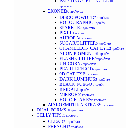
PAINTING GEL UV/LED
10
προϊόντα
ΣΚΟΝΕΣ
90 προϊόντα
DISCO POWDER
7 προϊόντα
HOLOGRAPHIC
1 προϊόν
SPARKLE
2 προϊόντα
PIXEL
1 προϊόν
AURORA
6 προϊόντα
SUGAR/GLITTER
5 προϊόντα
CHAMELEON CAT EYE
2 προϊόντα
NEON PIGMENTS
1 προϊόν
FLASH GLITTER
9 προϊόντα
UNICORN
7 προϊόντα
PEARL EFFECT
6 προϊόντα
9D CAT EYE
5 προϊόντα
DARK LUMINUS
3 προϊόντα
BLACK FUEGO
1 προϊόν
BRIDAL
1 προϊόν
MIRROR
20 προϊόντα
HOLO FLAKES
6 προϊόντα
ΔΙΑΚΟΣΜΗΤΙΚΑ STRASS
3 προϊόντα
DUAL FORMS
10 προϊόντα
GELLY TIPS
53 προϊόντα
CLEAR
21 προϊόντα
FRENCH
17 προϊόντα