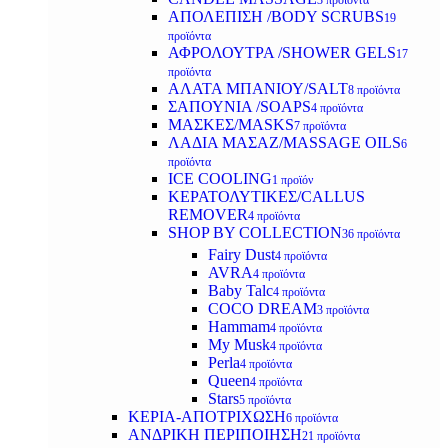
3 προϊόντα
ΑΠΟΛΕΠΙΣΗ /BODY SCRUBS
19
προϊόντα
ΑΦΡΟΛΟΥΤΡΑ /SHOWER GELS
17
προϊόντα
ΑΛΑΤΑ ΜΠΑΝΙΟΥ/SALT
8 προϊόντα
ΣΑΠΟΥΝΙΑ /SOAPS
4 προϊόντα
ΜΑΣΚΕΣ/MASKS
7 προϊόντα
ΛΑΔΙΑ ΜΑΣΑΖ/MASSAGE OILS
6
προϊόντα
ICE COOLING
1 προϊόν
ΚΕΡΑΤΟΛΥΤΙΚΕΣ/CALLUS
REMOVER
4 προϊόντα
SHOP BY COLLECTION
36 προϊόντα
Fairy Dust
4 προϊόντα
AVRA
4 προϊόντα
Baby Talc
4 προϊόντα
COCO DREAM
3 προϊόντα
Hammam
4 προϊόντα
My Musk
4 προϊόντα
Perla
4 προϊόντα
Queen
4 προϊόντα
Stars
5 προϊόντα
ΚΕΡΙΑ-ΑΠΟΤΡΙΧΩΣΗ
6 προϊόντα
ΑΝΔΡΙΚΗ ΠΕΡΙΠΟΙΗΣΗ
21 προϊόντα