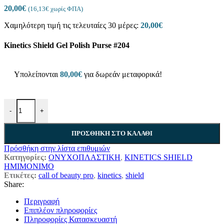
20,00
€
(
16,13
€
χωρίς ΦΠΑ)
Χαμηλότερη τιμή τις τελευταίες 30 μέρες:
20,00
€
Kinetics Shield Gel Polish Purse #204
Υπολείπονται
80,00
€
για δωρεάν μεταφορικά!
-
+
ΠΡΟΣΘΉΚΗ ΣΤΟ ΚΑΛΆΘΙ
Πρόσθήκη στην λίστα επιθυμιών
Κατηγορίες:
ΟΝΥΧΟΠΛΑΣΤΙΚΗ
,
KINETICS SHIELD
ΗΜΙΜΟΝΙΜΟ
Ετικέτες:
call of beauty pro
,
kinetics
,
shield
Share:
Περιγραφή
Επιπλέον πληροφορίες
Πληροφορίες Κατασκευαστή