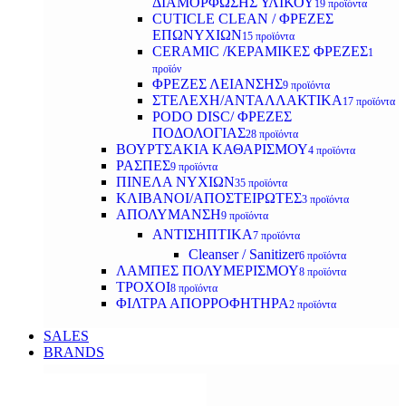
ΔΙΑΜΟΡΦΩΣΗΣ ΥΛΙΚΟΥ
19 προϊόντα
CUTICLE CLEAN / ΦΡΕΖΕΣ
ΕΠΩΝΥΧΙΩΝ
15 προϊόντα
CERAMIC /ΚΕΡΑΜΙΚΕΣ ΦΡΕΖΕΣ
1
προϊόν
ΦΡΕΖΕΣ ΛΕΙΑΝΣΗΣ
9 προϊόντα
ΣΤΕΛΕΧΗ/ΑΝΤΑΛΛΑΚΤΙΚΑ
17 προϊόντα
PODO DISC/ ΦΡΕΖΕΣ
ΠΟΔΟΛΟΓΙΑΣ
28 προϊόντα
ΒΟΥΡΤΣΑΚΙΑ ΚΑΘΑΡΙΣΜΟΥ
4 προϊόντα
ΡΑΣΠΕΣ
9 προϊόντα
ΠΙΝΕΛΑ ΝΥΧΙΩΝ
35 προϊόντα
ΚΛΙΒΑΝΟΙ/ΑΠΟΣΤΕΙΡΩΤΕΣ
3 προϊόντα
ΑΠΟΛΥΜΑΝΣΗ
9 προϊόντα
ΑΝΤΙΣΗΠΤΙΚΑ
7 προϊόντα
Cleanser / Sanitizer
6 προϊόντα
ΛΑΜΠΕΣ ΠΟΛΥΜΕΡΙΣΜΟΥ
8 προϊόντα
ΤΡΟΧΟΙ
8 προϊόντα
ΦΙΛΤΡΑ ΑΠΟΡΡΟΦΗΤΗΡΑ
2 προϊόντα
SALES
BRANDS