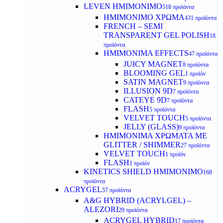
LEVEN ΗΜΙΜΟΝΙΜΟ
518 προϊόντα
ΗΜΙΜΟΝΙΜΟ ΧΡΩΜΑ
431 προϊόντα
FRENCH – SEMI
TRANSPARENT GEL POLISH
18
προϊόντα
HMIMONIMA EFFECTS
47 προϊόντα
JUICY MAGNET
8 προϊόντα
BLOOMING GEL
1 προϊόν
SATIN MAGNET
9 προϊόντα
ILLUSION 9D
7 προϊόντα
CATEYE 9D
7 προϊόντα
FLASH
5 προϊόντα
VELVET TOUCH
5 προϊόντα
JELLY (GLASS)
9 προϊόντα
ΗΜΙΜΟΝΙΜA ΧΡΩΜΑΤΑ ΜΕ
GLITTER / SHIMMER
27 προϊόντα
VELVET TOUCH
1 προϊόν
FLASH
1 προϊόν
KINETICS SHIELD ΗΜΙΜΟΝΙΜΟ
168
προϊόντα
ACRYGEL
57 προϊόντα
A&G HYBRID (ACRYLGEL) –
ALEZORI
29 προϊόντα
ACRYGEL HYBRID
17 προϊόντα