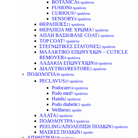
BOTANICA
6 προϊόντα
FUSION
8 προϊόντα
CURIOUS
7 προϊόντα
SENSORY
8 προϊόντα
ΘΕΡΑΠΕΙΕΣ
11 προϊόντα
ΘΕΡΑΠΕΙΑ ΜΕ ΧΡΩΜΑ
7 προϊόντα
ΑΠΛΗ ΒΑΣΗ/BASE COAT
2 προϊόντα
TOP COAT
7 προϊόντα
ΣΤΕΓΝΩΤΙΚΕΣ ΣΤΑΓΟΝΕΣ
2 προϊόντα
ΜΑΛΑΚΤΙΚΟ ΕΠΩΝΥΧΙΩΝ – CUTICLE
REMOVER
4 προϊόντα
ΛΑΔΑΚΙΑ ΕΠΩΝΥΧΙΩΝ
16 προϊόντα
ΔΙΑΛΥΤΙΚΟ/RESTORE
2 προϊόντα
ΠΟΔΟΛΟΓΙΑ
36 προϊόντα
PECLAVUS
25 προϊόντα
Podocare
14 προϊόντα
Podo med
7 προϊόντα
Hands
2 προϊόντα
Podo diabetic
1 προϊόν
Wellness
1 προϊόν
ΑΛΑΤΑ
2 προϊόντα
ΠΟΔΟΛΟΥΤΡΑ
3 προϊόντα
PEELING/ΑΠΟΛΕΠΙΣΗ ΠΟΔΙΩΝ
3 προϊόντα
ΜΑΣΚΕΣ ΠΟΔΙΩΝ
1 προϊόν
ΑΙΣΘΗΤΙΚΗ