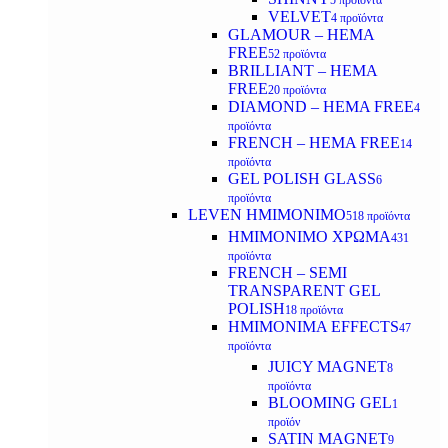
5 προϊόντα
VELVET
4 προϊόντα
GLAMOUR – HEMA
FREE
52 προϊόντα
BRILLIANT – HEMA
FREE
20 προϊόντα
DIAMOND – HEMA FREE
4
προϊόντα
FRENCH – HEMA FREE
14
προϊόντα
GEL POLISH GLASS
6
προϊόντα
LEVEN ΗΜΙΜΟΝΙΜΟ
518 προϊόντα
ΗΜΙΜΟΝΙΜΟ ΧΡΩΜΑ
431
προϊόντα
FRENCH – SEMI
TRANSPARENT GEL
POLISH
18 προϊόντα
HMIMONIMA EFFECTS
47
προϊόντα
JUICY MAGNET
8
προϊόντα
BLOOMING GEL
1
προϊόν
SATIN MAGNET
9