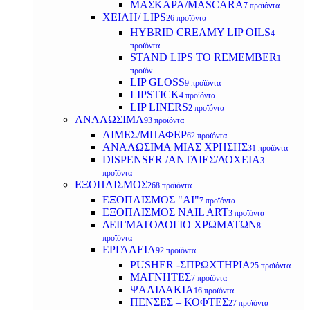
ΜΑΣΚΑΡΑ/MASCARA
7 προϊόντα
ΧΕΙΛΗ/ LIPS
26 προϊόντα
HYBRID CREAMY LIP OILS
4
προϊόντα
STAND LIPS TO REMEMBER
1
προϊόν
LIP GLOSS
9 προϊόντα
LIPSTICK
4 προϊόντα
LIP LINERS
2 προϊόντα
ΑΝΑΛΩΣΙΜΑ
93 προϊόντα
ΛΙΜΕΣ/ΜΠΑΦΕΡ
62 προϊόντα
ΑΝΑΛΩΣΙΜΑ ΜΙΑΣ ΧΡΗΣΗΣ
31 προϊόντα
DISPENSER /ΑΝΤΛΙΕΣ/ΔΟΧΕΙΑ
3
προϊόντα
ΕΞΟΠΛΙΣΜΟΣ
268 προϊόντα
ΕΞΟΠΛΙΣΜΟΣ "AI"
7 προϊόντα
ΕΞΟΠΛΙΣΜΟΣ NAIL ART
3 προϊόντα
ΔΕΙΓΜΑΤΟΛΟΓΙΟ ΧΡΩΜΑΤΩΝ
8
προϊόντα
ΕΡΓΑΛΕΙΑ
92 προϊόντα
PUSHER -ΣΠΡΩΧΤΗΡΙΑ
25 προϊόντα
ΜΑΓΝΗΤΕΣ
7 προϊόντα
ΨΑΛΙΔΑΚΙΑ
16 προϊόντα
ΠΕΝΣΕΣ – ΚΟΦΤΕΣ
27 προϊόντα