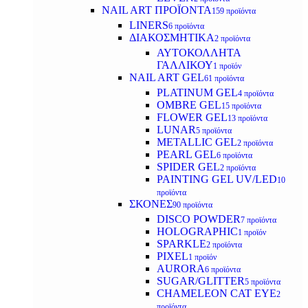
NAIL ART ΠΡΟΪΟΝΤΑ
159 προϊόντα
LINERS
6 προϊόντα
ΔΙΑΚΟΣΜΗΤΙΚΑ
2 προϊόντα
ΑΥΤΟΚΟΛΛΗΤΑ
ΓΑΛΛΙΚΟΥ
1 προϊόν
NAIL ART GEL
61 προϊόντα
PLATINUM GEL
4 προϊόντα
OMBRE GEL
15 προϊόντα
FLOWER GEL
13 προϊόντα
LUNAR
5 προϊόντα
METALLIC GEL
2 προϊόντα
PEARL GEL
6 προϊόντα
SPIDER GEL
2 προϊόντα
PAINTING GEL UV/LED
10
προϊόντα
ΣΚΟΝΕΣ
90 προϊόντα
DISCO POWDER
7 προϊόντα
HOLOGRAPHIC
1 προϊόν
SPARKLE
2 προϊόντα
PIXEL
1 προϊόν
AURORA
6 προϊόντα
SUGAR/GLITTER
5 προϊόντα
CHAMELEON CAT EYE
2
προϊόντα