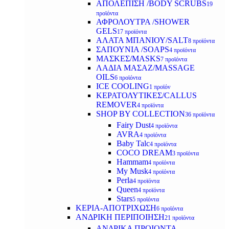
ΑΠΟΛΕΠΙΣΗ /BODY SCRUBS
19
προϊόντα
ΑΦΡΟΛΟΥΤΡΑ /SHOWER
GELS
17 προϊόντα
ΑΛΑΤΑ ΜΠΑΝΙΟΥ/SALT
8 προϊόντα
ΣΑΠΟΥΝΙΑ /SOAPS
4 προϊόντα
ΜΑΣΚΕΣ/MASKS
7 προϊόντα
ΛΑΔΙΑ ΜΑΣΑΖ/MASSAGE
OILS
6 προϊόντα
ICE COOLING
1 προϊόν
ΚΕΡΑΤΟΛΥΤΙΚΕΣ/CALLUS
REMOVER
4 προϊόντα
SHOP BY COLLECTION
36 προϊόντα
Fairy Dust
4 προϊόντα
AVRA
4 προϊόντα
Baby Talc
4 προϊόντα
COCO DREAM
3 προϊόντα
Hammam
4 προϊόντα
My Musk
4 προϊόντα
Perla
4 προϊόντα
Queen
4 προϊόντα
Stars
5 προϊόντα
ΚΕΡΙΑ-ΑΠΟΤΡΙΧΩΣΗ
6 προϊόντα
ΑΝΔΡΙΚΗ ΠΕΡΙΠΟΙΗΣΗ
21 προϊόντα
ΑΝΔΡΙΚΑ ΠΡΟΙΟΝΤΑ