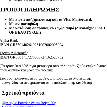
ΤΡΟΠΟΙ ΠΛΗΡΩΜΗΣ
Με πιστωτική/χρεωστική κάρτα Visa
, Mastercard.
Με αντικαταβολή
Με κατάθεση σε τραπεζικό λογαριασμό (Δικαιούχος CALL
OF BEAUTY O.E.)
Alpha Bank
ΙΒΑΝ GR5501402610261002002005924
Τράπεζα Πειραιώς
ΙΒΑΝ GR8601717270006727162523782
(Τα τραπεζικά έξοδα για μεταφορά από άλλη τράπεζα θα επιβαρύνουν
αποκλειστικά και μόνο τον πελάτη)
Στις δυο τελευταίες περιπτώσεις απαιτούνται τα στοιχεία της
παραγγελίας να αναγράφονται στην αιτιολογία της κατάθεσης.
Σχετικά προϊόντα