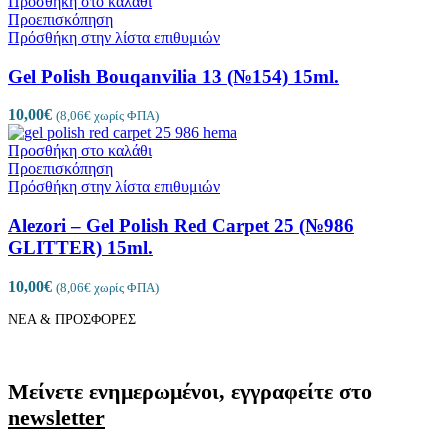
Προσθήκη στο καλάθι
Προεπισκόπηση
Πρόσθήκη στην λίστα επιθυμιών
Gel Polish Bouqanvilia 13 (№154) 15ml.
10,00
€
(
8,06
€
χωρίς ΦΠΑ)
Προσθήκη στο καλάθι
Προεπισκόπηση
Πρόσθήκη στην λίστα επιθυμιών
Alezori – Gel Polish Red Carpet 25 (№986
GLITTER) 15ml.
10,00
€
(
8,06
€
χωρίς ΦΠΑ)
ΝΕΑ & ΠΡΟΣΦΟΡΕΣ
Μείνετε ενημερωμένοι, εγγραφείτε στο
newsletter