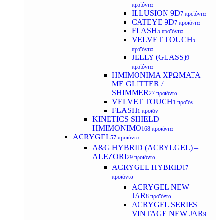
προϊόντα
ILLUSION 9D
7 προϊόντα
CATEYE 9D
7 προϊόντα
FLASH
5 προϊόντα
VELVET TOUCH
5
προϊόντα
JELLY (GLASS)
9
προϊόντα
ΗΜΙΜΟΝΙΜA ΧΡΩΜΑΤΑ
ΜΕ GLITTER /
SHIMMER
27 προϊόντα
VELVET TOUCH
1 προϊόν
FLASH
1 προϊόν
KINETICS SHIELD
ΗΜΙΜΟΝΙΜΟ
168 προϊόντα
ACRYGEL
57 προϊόντα
A&G HYBRID (ACRYLGEL) –
ALEZORI
29 προϊόντα
ACRYGEL HYBRID
17
προϊόντα
ACRYGEL NEW
JAR
8 προϊόντα
ACRYGEL SERIES
VINTAGE NEW JAR
9