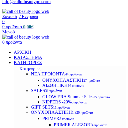
info@callofbeautypro.com
Σύνδεση / Εγγραφή
0
0
προϊόντα
0,00
€
Μενού
0
προϊόντα
ΑΡΧΙΚΗ
ΚΑΤΑΣΤΗΜΑ
ΚΑΤΗΓΟΡΙΕΣ
Κατηγορίες
ΝΕΑ ΠΡΟΪΟΝΤΑ
44 προϊόντα
ΟΝΥΧΟΠΛΑΣΤΙΚΗ
27 προϊόντα
ΑΙΣΘΗΤΙΚΗ
16 προϊόντα
SALES
31 προϊόντα
GLOW ERA Summer Sales
25 προϊόντα
NIPPERS -20%
6 προϊόντα
GIFT SETS
11 προϊόντα
ΟΝΥΧΟΠΛΑΣΤΙΚΗ
1,820 προϊόντα
PRIMER
8 προϊόντα
PRIMER ALEZORI
4 προϊόντα