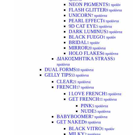
NEON PIGMENTS
1 προϊόν
FLASH GLITTER
9 προϊόντα
UNICORN
7 προϊόντα
PEARL EFFECT
6 προϊόντα
9D CAT EYE
5 προϊόντα
DARK LUMINUS
3 προϊόντα
BLACK FUEGO
1 προϊόν
BRIDAL
1 προϊόν
MIRROR
20 προϊόντα
HOLO FLAKES
6 προϊόντα
ΔΙΑΚΟΣΜΗΤΙΚΑ STRASS
3
προϊόντα
DUAL FORMS
10 προϊόντα
GELLY TIPS
53 προϊόντα
CLEAR
21 προϊόντα
FRENCH
17 προϊόντα
I LOVE FRENCH
5 προϊόντα
GET FRENCH
11 προϊόντα
PINK
5 προϊόντα
NUDE
5 προϊόντα
BABYBOOMER
7 προϊόντα
GET NAKED
9 προϊόντα
BLACK VITRO
1 προϊόν
MILKY
2 προϊόντα