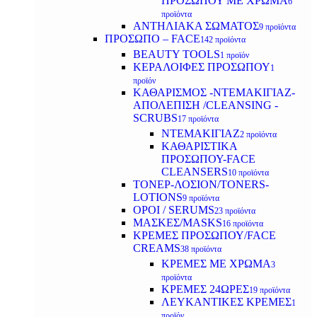
ΠΡΟΣΩΠΟΥ ΜΕ ΧΡΩΜΑ
6
προϊόντα
ΑΝΤΗΛΙΑΚΑ ΣΩΜΑΤΟΣ
9 προϊόντα
ΠΡΟΣΩΠΟ – FACE
142 προϊόντα
BEAUTY TOOLS
1 προϊόν
ΚΕΡΑΛΟΙΦΕΣ ΠΡΟΣΩΠΟΥ
1
προϊόν
ΚΑΘΑΡΙΣΜΟΣ -ΝΤΕΜΑΚΙΓΙΑΖ-
ΑΠΟΛΕΠΙΣΗ /CLEANSING -
SCRUBS
17 προϊόντα
ΝΤΕΜΑΚΙΓΙΑΖ
2 προϊόντα
ΚΑΘΑΡΙΣΤΙΚΑ
ΠΡΟΣΩΠΟΥ-FACE
CLEANSERS
10 προϊόντα
ΤΟΝΕΡ-ΛΟΣΙΟΝ/TONERS-
LOTIONS
9 προϊόντα
ΟΡΟΙ / SERUMS
23 προϊόντα
ΜΑΣΚΕΣ/MASKS
16 προϊόντα
ΚΡΕΜΕΣ ΠΡΟΣΩΠΟΥ/FACE
CREAMS
38 προϊόντα
ΚΡΕΜΕΣ ΜΕ ΧΡΩΜΑ
3
προϊόντα
ΚΡΕΜΕΣ 24ΩΡΕΣ
19 προϊόντα
ΛΕΥΚΑΝΤΙΚΕΣ ΚΡΕΜΕΣ
1
προϊόν