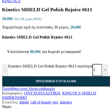
Kinetics SHIELD Gel Polish Rejoice #613
20,00
€
(
16,13
€
χωρίς ΦΠΑ)
Χαμηλότερη τιμή τις τελευταίες 30 μέρες:
20,00
€
Kinetics SHIELD Gel Polish Rejoice #613
Υπολείπονται
80,00
€
για δωρεάν μεταφορικά!
Kinetics SHIELD Gel Polish Rejoice #613 ποσότητα
-
+
ΠΡΟΣΘΉΚΗ ΣΤΟ ΚΑΛΆΘΙ
Πρόσθήκη στην λίστα επιθυμιών
Κατηγορίες:
ΟΝΥΧΟΠΛΑΣΤΙΚΗ
,
KINETICS SHIELD
ΗΜΙΜΟΝΙΜΟ
Ετικέτες:
shield
,
call of beauty pro
,
kinetics
Share: