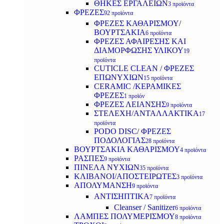
ΘΗΚΕΣ ΕΡΓΑΛΕΙΩΝ
3 προϊόντα
ΦΡΕΖΕΣ
92 προϊόντα
ΦΡΕΖΕΣ ΚΑΘΑΡΙΣΜΟΥ/
ΒΟΥΡΤΣΑΚΙΑ
6 προϊόντα
ΦΡΕΖΕΣ ΑΦΑΙΡΕΣΗΣ ΚΑΙ
ΔΙΑΜΟΡΦΩΣΗΣ ΥΛΙΚΟΥ
19
προϊόντα
CUTICLE CLEAN / ΦΡΕΖΕΣ
ΕΠΩΝΥΧΙΩΝ
15 προϊόντα
CERAMIC /ΚΕΡΑΜΙΚΕΣ
ΦΡΕΖΕΣ
1 προϊόν
ΦΡΕΖΕΣ ΛΕΙΑΝΣΗΣ
9 προϊόντα
ΣΤΕΛΕΧΗ/ΑΝΤΑΛΛΑΚΤΙΚΑ
17
προϊόντα
PODO DISC/ ΦΡΕΖΕΣ
ΠΟΔΟΛΟΓΙΑΣ
28 προϊόντα
ΒΟΥΡΤΣΑΚΙΑ ΚΑΘΑΡΙΣΜΟΥ
4 προϊόντα
ΡΑΣΠΕΣ
9 προϊόντα
ΠΙΝΕΛΑ ΝΥΧΙΩΝ
35 προϊόντα
ΚΛΙΒΑΝΟΙ/ΑΠΟΣΤΕΙΡΩΤΕΣ
3 προϊόντα
ΑΠΟΛΥΜΑΝΣΗ
9 προϊόντα
ΑΝΤΙΣΗΠΤΙΚΑ
7 προϊόντα
Cleanser / Sanitizer
6 προϊόντα
ΛΑΜΠΕΣ ΠΟΛΥΜΕΡΙΣΜΟΥ
8 προϊόντα