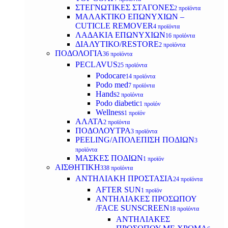
ΣΤΕΓΝΩΤΙΚΕΣ ΣΤΑΓΟΝΕΣ
2 προϊόντα
ΜΑΛΑΚΤΙΚΟ ΕΠΩΝΥΧΙΩΝ –
CUTICLE REMOVER
4 προϊόντα
ΛΑΔΑΚΙΑ ΕΠΩΝΥΧΙΩΝ
16 προϊόντα
ΔΙΑΛΥΤΙΚΟ/RESTORE
2 προϊόντα
ΠΟΔΟΛΟΓΙΑ
36 προϊόντα
PECLAVUS
25 προϊόντα
Podocare
14 προϊόντα
Podo med
7 προϊόντα
Hands
2 προϊόντα
Podo diabetic
1 προϊόν
Wellness
1 προϊόν
ΑΛΑΤΑ
2 προϊόντα
ΠΟΔΟΛΟΥΤΡΑ
3 προϊόντα
PEELING/ΑΠΟΛΕΠΙΣΗ ΠΟΔΙΩΝ
3
προϊόντα
ΜΑΣΚΕΣ ΠΟΔΙΩΝ
1 προϊόν
ΑΙΣΘΗΤΙΚΗ
338 προϊόντα
ΑΝΤΗΛΙΑΚΗ ΠΡΟΣΤΑΣΙΑ
24 προϊόντα
AFTER SUN
1 προϊόν
ΑΝΤΗΛΙΑΚΕΣ ΠΡΟΣΩΠΟΥ
/FACE SUNSCREEN
18 προϊόντα
ΑΝΤΗΛΙΑΚΕΣ