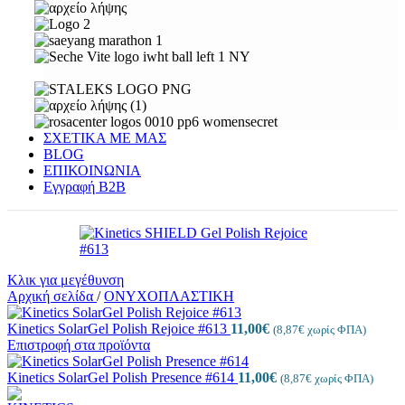
ΣΧΕΤΙΚΑ ΜΕ ΜΑΣ
BLOG
ΕΠΙΚΟΙΝΩΝΙΑ
Εγγραφή Β2Β
Κλικ για μεγέθυνση
Αρχική σελίδα
/
ΟΝΥΧΟΠΛΑΣΤΙΚΗ
Kinetics SolarGel Polish Rejoice #613
11,00
€
(
8,87
€
χωρίς ΦΠΑ)
Επιστροφή στα προϊόντα
Kinetics SolarGel Polish Presence #614
11,00
€
(
8,87
€
χωρίς ΦΠΑ)