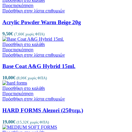
Προσθήκη στο καλάθι
Προεπισκόπηση
Πρόσθήκη στην λίστα επιθυμιών
Acrylic Powder Warm Beige 20g
9,50
€
(
7,66
€
χωρίς ΦΠΑ)
Προσθήκη στο καλάθι
Προεπισκόπηση
Πρόσθήκη στην λίστα επιθυμιών
Base Coat A&G Hybrid 15ml.
10,00
€
(
8,06
€
χωρίς ΦΠΑ)
Προσθήκη στο καλάθι
Προεπισκόπηση
Πρόσθήκη στην λίστα επιθυμιών
HARD FORMS Alezori (250τεμ.)
19,00
€
(
15,32
€
χωρίς ΦΠΑ)