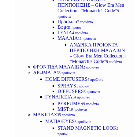
ΠΕΡΙΠΟΙΗΣΗΣ – Glow Era Men
Collection | “Monarch’s Code”
9
προϊόντα
Πρόσωπο
7 προϊόντα
Σώμα
1 προϊόν
ΓΕΝΙΑ
4 προϊόντα
ΜΑΛΛΙΑ
11 προϊόντα
ΑΝΔΡΙΚΑ ΠΡΟΙΟΝΤΑ
ΠΕΡΙΠΟΙΗΣΗ ΜΑΛΛΙΩΝ
– Glow Era Men Collection |
“Monarch’s Code”
9 προϊόντα
ΦΡΟΝΤΙΔΑ ΜΑΛΛΙΩΝ
2 προϊόντα
ΑΡΩΜΑΤΑ
38 προϊόντα
HOME DIFFUSERS
4 προϊόντα
SPRAYS
1 προϊόν
DIFFUSERS
3 προϊόντα
ΓΥΝΑΙΚΕΙΑ
34 προϊόντα
PERFUMES
9 προϊόντα
MIST
19 προϊόντα
ΜΑΚΙΓΙΑΖ
35 προϊόντα
ΜΑΤΙΑ/EYES
8 προϊόντα
STAND MAGNETIC LOOK
1
προϊόν