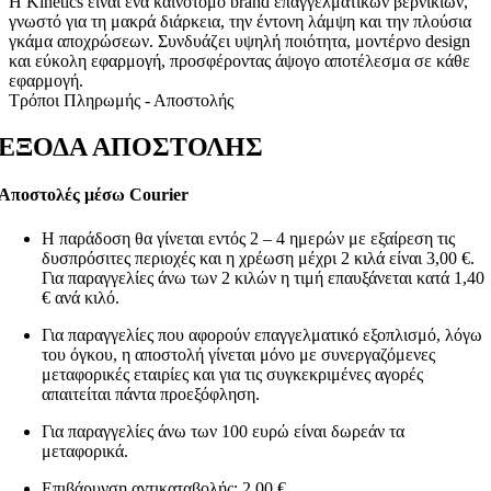
Η Kinetics είναι ένα καινοτόμο brand επαγγελματικών βερνικιών,
γνωστό για τη μακρά διάρκεια, την έντονη λάμψη και την πλούσια
γκάμα αποχρώσεων. Συνδυάζει υψηλή ποιότητα, μοντέρνο design
και εύκολη εφαρμογή, προσφέροντας άψογο αποτέλεσμα σε κάθε
εφαρμογή.
Τρόποι Πληρωμής - Αποστολής
ΕΞΟΔΑ ΑΠΟΣΤΟΛΗΣ
Αποστολές μέσω Courier
Η παράδοση θα γίνεται εντός 2 – 4 ημερών με εξαίρεση τις
δυσπρόσιτες περιοχές και η χρέωση μέχρι 2 κιλά είναι 3,00 €.
Για παραγγελίες άνω των 2 κιλών η τιμή επαυξάνεται κατά 1,40
€ ανά κιλό.
Για παραγγελίες που αφορούν επαγγελματικό εξοπλισμό, λόγω
του όγκου, η αποστολή γίνεται μόνο με συνεργαζόμενες
μεταφορικές εταιρίες και για τις συγκεκριμένες αγορές
απαιτείται πάντα προεξόφληση.
Για παραγγελίες άνω των 100 ευρώ είναι δωρεάν τα
μεταφορικά.
Επιβάρυνση αντικαταβολής: 2,00 €