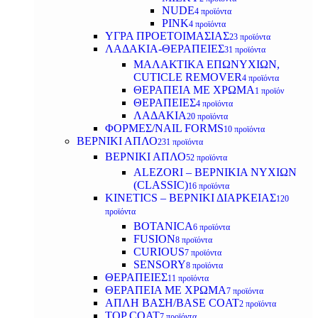
NUDE
4 προϊόντα
PINK
4 προϊόντα
ΥΓΡΑ ΠΡΟΕΤΟΙΜΑΣΙΑΣ
23 προϊόντα
ΛΑΔΑΚΙΑ-ΘΕΡΑΠΕΙΕΣ
31 προϊόντα
ΜΑΛΑΚΤΙΚΑ ΕΠΩΝΥΧΙΩΝ,
CUTICLE REMOVER
4 προϊόντα
ΘΕΡΑΠΕΙΑ ΜΕ ΧΡΩΜΑ
1 προϊόν
ΘΕΡΑΠΕΙΕΣ
4 προϊόντα
ΛΑΔΑΚΙΑ
20 προϊόντα
ΦΟΡΜΕΣ/NAIL FORMS
10 προϊόντα
ΒΕΡΝΙΚΙ ΑΠΛΟ
231 προϊόντα
ΒΕΡΝΙΚΙ ΑΠΛΟ
52 προϊόντα
ALEZORI – ΒΕΡΝΙΚΙΑ ΝΥΧΙΩΝ
(CLASSIC)
16 προϊόντα
KINETICS – ΒΕΡΝΙΚΙ ΔΙΑΡΚΕΙΑΣ
120
προϊόντα
BOTANICA
6 προϊόντα
FUSION
8 προϊόντα
CURIOUS
7 προϊόντα
SENSORY
8 προϊόντα
ΘΕΡΑΠΕΙΕΣ
11 προϊόντα
ΘΕΡΑΠΕΙΑ ΜΕ ΧΡΩΜΑ
7 προϊόντα
ΑΠΛΗ ΒΑΣΗ/BASE COAT
2 προϊόντα
TOP COAT
7 προϊόντα