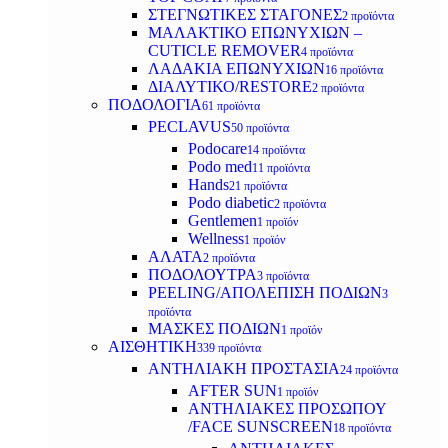
ΣΤΕΓΝΩΤΙΚΕΣ ΣΤΑΓΟΝΕΣ
2 προϊόντα
ΜΑΛΑΚΤΙΚΟ ΕΠΩΝΥΧΙΩΝ –
CUTICLE REMOVER
4 προϊόντα
ΛΑΔΑΚΙΑ ΕΠΩΝΥΧΙΩΝ
16 προϊόντα
ΔΙΑΛΥΤΙΚΟ/RESTORE
2 προϊόντα
ΠΟΔΟΛΟΓΙΑ
61 προϊόντα
PECLAVUS
50 προϊόντα
Podocare
14 προϊόντα
Podo med
11 προϊόντα
Hands
21 προϊόντα
Podo diabetic
2 προϊόντα
Gentlemen
1 προϊόν
Wellness
1 προϊόν
ΑΛΑΤΑ
2 προϊόντα
ΠΟΔΟΛΟΥΤΡΑ
3 προϊόντα
PEELING/ΑΠΟΛΕΠΙΣΗ ΠΟΔΙΩΝ
3
προϊόντα
ΜΑΣΚΕΣ ΠΟΔΙΩΝ
1 προϊόν
ΑΙΣΘΗΤΙΚΗ
339 προϊόντα
ΑΝΤΗΛΙΑΚΗ ΠΡΟΣΤΑΣΙΑ
24 προϊόντα
AFTER SUN
1 προϊόν
ΑΝΤΗΛΙΑΚΕΣ ΠΡΟΣΩΠΟΥ
/FACE SUNSCREEN
18 προϊόντα