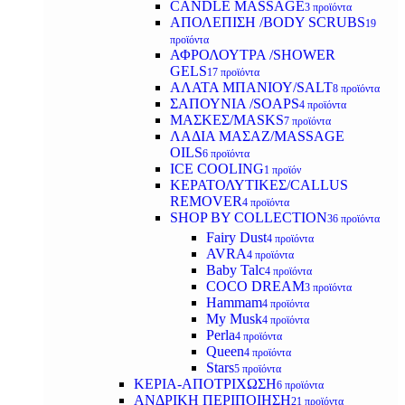
CANDLE MASSAGE
3 προϊόντα
ΑΠΟΛΕΠΙΣΗ /BODY SCRUBS
19
προϊόντα
ΑΦΡΟΛΟΥΤΡΑ /SHOWER
GELS
17 προϊόντα
ΑΛΑΤΑ ΜΠΑΝΙΟΥ/SALT
8 προϊόντα
ΣΑΠΟΥΝΙΑ /SOAPS
4 προϊόντα
ΜΑΣΚΕΣ/MASKS
7 προϊόντα
ΛΑΔΙΑ ΜΑΣΑΖ/MASSAGE
OILS
6 προϊόντα
ICE COOLING
1 προϊόν
ΚΕΡΑΤΟΛΥΤΙΚΕΣ/CALLUS
REMOVER
4 προϊόντα
SHOP BY COLLECTION
36 προϊόντα
Fairy Dust
4 προϊόντα
AVRA
4 προϊόντα
Baby Talc
4 προϊόντα
COCO DREAM
3 προϊόντα
Hammam
4 προϊόντα
My Musk
4 προϊόντα
Perla
4 προϊόντα
Queen
4 προϊόντα
Stars
5 προϊόντα
ΚΕΡΙΑ-ΑΠΟΤΡΙΧΩΣΗ
6 προϊόντα
ΑΝΔΡΙΚΗ ΠΕΡΙΠΟΙΗΣΗ
21 προϊόντα