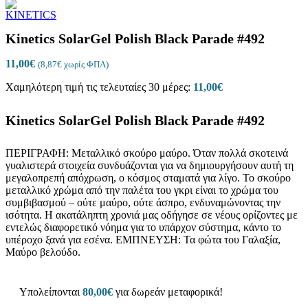
Kinetics SolarGel Polish Black Parade #492
11,00
€
(
8,87
€
χωρίς ΦΠΑ)
Χαμηλότερη τιμή τις τελευταίες 30 μέρες:
11,00
€
Kinetics SolarGel Polish Black Parade #492
ΠΕΡΙΓΡΑΦΗ: Μεταλλικό σκούρο μαύρο. Όταν πολλά σκοτεινά
γυαλιστερά στοιχεία συνδυάζονται για να δημιουργήσουν αυτή τη
μεγαλοπρεπή απόχρωση, ο κόσμος σταματά για λίγο. Το σκούρο
μεταλλικό χρώμα από την παλέτα του γκρι είναι το χρώμα του
συμβιβασμού – ούτε μαύρο, ούτε άσπρο, ενδυναμώνοντας την
ισότητα. Η ακατάληπτη χρονιά μας οδήγησε σε νέους ορίζοντες με
εντελώς διαφορετικό νόημα για το υπάρχον σύστημα, κάντο το
υπέροχο ξανά για εσένα. ΕΜΠΝΕΥΣΗ: Τα φώτα του Γαλαξία,
Μαύρο βελούδο.
Υπολείπονται
80,00
€
για δωρεάν μεταφορικά!