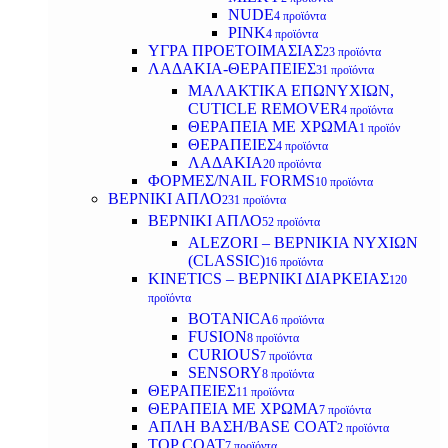
NUDE
4 προϊόντα
PINK
4 προϊόντα
ΥΓΡΑ ΠΡΟΕΤΟΙΜΑΣΙΑΣ
23 προϊόντα
ΛΑΔΑΚΙΑ-ΘΕΡΑΠΕΙΕΣ
31 προϊόντα
ΜΑΛΑΚΤΙΚΑ ΕΠΩΝΥΧΙΩΝ,
CUTICLE REMOVER
4 προϊόντα
ΘΕΡΑΠΕΙΑ ΜΕ ΧΡΩΜΑ
1 προϊόν
ΘΕΡΑΠΕΙΕΣ
4 προϊόντα
ΛΑΔΑΚΙΑ
20 προϊόντα
ΦΟΡΜΕΣ/NAIL FORMS
10 προϊόντα
ΒΕΡΝΙΚΙ ΑΠΛΟ
231 προϊόντα
ΒΕΡΝΙΚΙ ΑΠΛΟ
52 προϊόντα
ALEZORI – ΒΕΡΝΙΚΙΑ ΝΥΧΙΩΝ
(CLASSIC)
16 προϊόντα
KINETICS – ΒΕΡΝΙΚΙ ΔΙΑΡΚΕΙΑΣ
120
προϊόντα
BOTANICA
6 προϊόντα
FUSION
8 προϊόντα
CURIOUS
7 προϊόντα
SENSORY
8 προϊόντα
ΘΕΡΑΠΕΙΕΣ
11 προϊόντα
ΘΕΡΑΠΕΙΑ ΜΕ ΧΡΩΜΑ
7 προϊόντα
ΑΠΛΗ ΒΑΣΗ/BASE COAT
2 προϊόντα
TOP COAT
7 προϊόντα