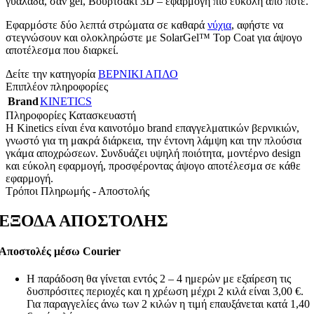
γυαλάδα, σαν gel, Βουρτσάκι 3D – εφαρμογή πιο εύκολη από ποτέ.
Εφαρμόστε δύο λεπτά στρώματα σε καθαρά
νύχια
, αφήστε να
στεγνώσουν και ολοκληρώστε με SolarGel™ Top Coat για άψογο
αποτέλεσμα που διαρκεί.
Δείτε την κατηγορία
ΒΕΡΝΙΚΙ ΑΠΛΟ
Επιπλέον πληροφορίες
Brand
KINETICS
Πληροφορίες Κατασκευαστή
Η Kinetics είναι ένα καινοτόμο brand επαγγελματικών βερνικιών,
γνωστό για τη μακρά διάρκεια, την έντονη λάμψη και την πλούσια
γκάμα αποχρώσεων. Συνδυάζει υψηλή ποιότητα, μοντέρνο design
και εύκολη εφαρμογή, προσφέροντας άψογο αποτέλεσμα σε κάθε
εφαρμογή.
Τρόποι Πληρωμής - Αποστολής
ΕΞΟΔΑ ΑΠΟΣΤΟΛΗΣ
Αποστολές μέσω Courier
Η παράδοση θα γίνεται εντός 2 – 4 ημερών με εξαίρεση τις
δυσπρόσιτες περιοχές και η χρέωση μέχρι 2 κιλά είναι 3,00 €.
Για παραγγελίες άνω των 2 κιλών η τιμή επαυξάνεται κατά 1,40