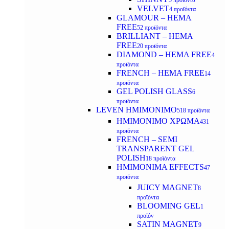
5 προϊόντα
VELVET
4 προϊόντα
GLAMOUR – HEMA
FREE
52 προϊόντα
BRILLIANT – HEMA
FREE
20 προϊόντα
DIAMOND – HEMA FREE
4
προϊόντα
FRENCH – HEMA FREE
14
προϊόντα
GEL POLISH GLASS
6
προϊόντα
LEVEN ΗΜΙΜΟΝΙΜΟ
518 προϊόντα
ΗΜΙΜΟΝΙΜΟ ΧΡΩΜΑ
431
προϊόντα
FRENCH – SEMI
TRANSPARENT GEL
POLISH
18 προϊόντα
HMIMONIMA EFFECTS
47
προϊόντα
JUICY MAGNET
8
προϊόντα
BLOOMING GEL
1
προϊόν
SATIN MAGNET
9