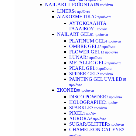
NAIL ART ΠΡΟΪΟΝΤΑ
159 προϊόντα
LINERS
6 προϊόντα
ΔΙΑΚΟΣΜΗΤΙΚΑ
2 προϊόντα
ΑΥΤΟΚΟΛΛΗΤΑ
ΓΑΛΛΙΚΟΥ
1 προϊόν
NAIL ART GEL
61 προϊόντα
PLATINUM GEL
4 προϊόντα
OMBRE GEL
15 προϊόντα
FLOWER GEL
13 προϊόντα
LUNAR
5 προϊόντα
METALLIC GEL
2 προϊόντα
PEARL GEL
6 προϊόντα
SPIDER GEL
2 προϊόντα
PAINTING GEL UV/LED
10
προϊόντα
ΣΚΟΝΕΣ
90 προϊόντα
DISCO POWDER
7 προϊόντα
HOLOGRAPHIC
1 προϊόν
SPARKLE
2 προϊόντα
PIXEL
1 προϊόν
AURORA
6 προϊόντα
SUGAR/GLITTER
5 προϊόντα
CHAMELEON CAT EYE
2
προϊόντα