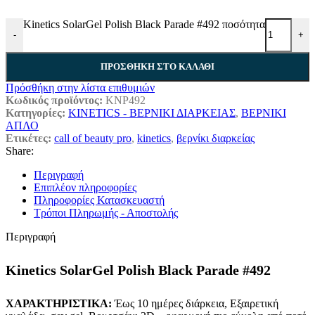
Kinetics SolarGel Polish Black Parade #492 ποσότητα
-
+
ΠΡΟΣΘΉΚΗ ΣΤΟ ΚΑΛΆΘΙ
Πρόσθήκη στην λίστα επιθυμιών
Κωδικός προϊόντος:
KNP492
Κατηγορίες:
KINETICS - ΒΕΡΝΙΚΙ ΔΙΑΡΚΕΙΑΣ
,
ΒΕΡΝΙΚΙ
ΑΠΛΟ
Ετικέτες:
call of beauty pro
,
kinetics
,
βερνίκι διαρκείας
Share:
Περιγραφή
Επιπλέον πληροφορίες
Πληροφορίες Κατασκευαστή
Τρόποι Πληρωμής - Αποστολής
Περιγραφή
Kinetics SolarGel Polish Black Parade #492
ΧΑΡΑΚΤΗΡΙΣΤΙΚΑ:
Έως 10 ημέρες διάρκεια, Εξαιρετική