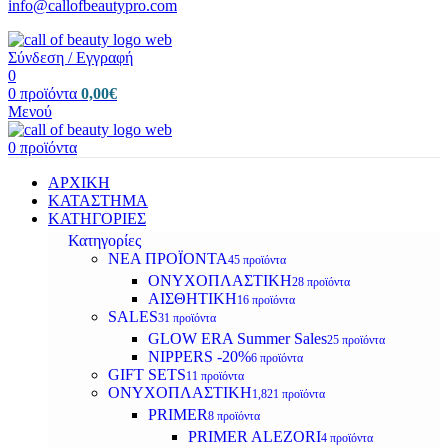
info@callofbeautypro.com
Σύνδεση / Εγγραφή
0
0
προϊόντα
0,00
€
Μενού
0
προϊόντα
ΑΡΧΙΚΗ
ΚΑΤΑΣΤΗΜΑ
ΚΑΤΗΓΟΡΙΕΣ
Κατηγορίες
ΝΕΑ ΠΡΟΪΟΝΤΑ
45 προϊόντα
ΟΝΥΧΟΠΛΑΣΤΙΚΗ
28 προϊόντα
ΑΙΣΘΗΤΙΚΗ
16 προϊόντα
SALES
31 προϊόντα
GLOW ERA Summer Sales
25 προϊόντα
NIPPERS -20%
6 προϊόντα
GIFT SETS
11 προϊόντα
ΟΝΥΧΟΠΛΑΣΤΙΚΗ
1,821 προϊόντα
PRIMER
8 προϊόντα
PRIMER ALEZORI
4 προϊόντα