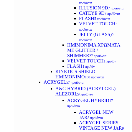
προϊόντα
ILLUSION 9D
7 προϊόντα
CATEYE 9D
7 προϊόντα
FLASH
5 προϊόντα
VELVET TOUCH
5
προϊόντα
JELLY (GLASS)
9
προϊόντα
ΗΜΙΜΟΝΙΜA ΧΡΩΜΑΤΑ
ΜΕ GLITTER /
SHIMMER
27 προϊόντα
VELVET TOUCH
1 προϊόν
FLASH
1 προϊόν
KINETICS SHIELD
ΗΜΙΜΟΝΙΜΟ
168 προϊόντα
ACRYGEL
57 προϊόντα
A&G HYBRID (ACRYLGEL) –
ALEZORI
29 προϊόντα
ACRYGEL HYBRID
17
προϊόντα
ACRYGEL NEW
JAR
8 προϊόντα
ACRYGEL SERIES
VINTAGE NEW JAR
9