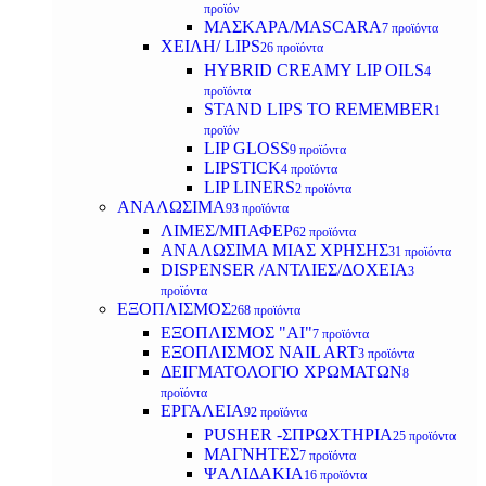
προϊόν
ΜΑΣΚΑΡΑ/MASCARA
7 προϊόντα
ΧΕΙΛΗ/ LIPS
26 προϊόντα
HYBRID CREAMY LIP OILS
4
προϊόντα
STAND LIPS TO REMEMBER
1
προϊόν
LIP GLOSS
9 προϊόντα
LIPSTICK
4 προϊόντα
LIP LINERS
2 προϊόντα
ΑΝΑΛΩΣΙΜΑ
93 προϊόντα
ΛΙΜΕΣ/ΜΠΑΦΕΡ
62 προϊόντα
ΑΝΑΛΩΣΙΜΑ ΜΙΑΣ ΧΡΗΣΗΣ
31 προϊόντα
DISPENSER /ΑΝΤΛΙΕΣ/ΔΟΧΕΙΑ
3
προϊόντα
ΕΞΟΠΛΙΣΜΟΣ
268 προϊόντα
ΕΞΟΠΛΙΣΜΟΣ "AI"
7 προϊόντα
ΕΞΟΠΛΙΣΜΟΣ NAIL ART
3 προϊόντα
ΔΕΙΓΜΑΤΟΛΟΓΙΟ ΧΡΩΜΑΤΩΝ
8
προϊόντα
ΕΡΓΑΛΕΙΑ
92 προϊόντα
PUSHER -ΣΠΡΩΧΤΗΡΙΑ
25 προϊόντα
ΜΑΓΝΗΤΕΣ
7 προϊόντα
ΨΑΛΙΔΑΚΙΑ
16 προϊόντα