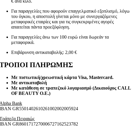
€ ανά κιλό.
Για παραγγελίες που αφορούν επαγγελματικό εξοπλισμό, λόγω
του όγκου, η αποστολή γίνεται μόνο με συνεργαζόμενες
μεταφορικές εταιρίες και για τις συγκεκριμένες αγορές
απαιτείται πάντα προεξόφληση.
Για παραγγελίες άνω των 100 ευρώ είναι δωρεάν τα
μεταφορικά.
Επιβάρυνση αντικαταβολής: 2,00 €
ΤΡΟΠΟΙ ΠΛΗΡΩΜΗΣ
Με πιστωτική/χρεωστική κάρτα Visa
, Mastercard.
Με αντικαταβολή
Με κατάθεση σε τραπεζικό λογαριασμό (Δικαιούχος CALL
OF BEAUTY O.E.)
Alpha Bank
ΙΒΑΝ GR5501402610261002002005924
Τράπεζα Πειραιώς
ΙΒΑΝ GR8601717270006727162523782