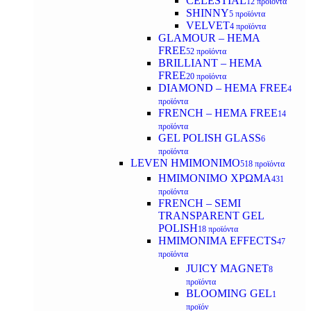
CELESTIAL
12 προϊόντα
SHINNY
5 προϊόντα
VELVET
4 προϊόντα
GLAMOUR – HEMA
FREE
52 προϊόντα
BRILLIANT – HEMA
FREE
20 προϊόντα
DIAMOND – HEMA FREE
4
προϊόντα
FRENCH – HEMA FREE
14
προϊόντα
GEL POLISH GLASS
6
προϊόντα
LEVEN ΗΜΙΜΟΝΙΜΟ
518 προϊόντα
ΗΜΙΜΟΝΙΜΟ ΧΡΩΜΑ
431
προϊόντα
FRENCH – SEMI
TRANSPARENT GEL
POLISH
18 προϊόντα
HMIMONIMA EFFECTS
47
προϊόντα
JUICY MAGNET
8
προϊόντα
BLOOMING GEL
1
προϊόν