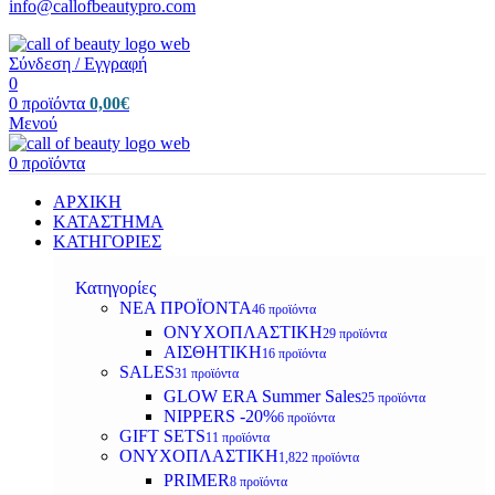
info@callofbeautypro.com
Σύνδεση / Εγγραφή
0
0
προϊόντα
0,00
€
Μενού
0
προϊόντα
ΑΡΧΙΚΗ
ΚΑΤΑΣΤΗΜΑ
ΚΑΤΗΓΟΡΙΕΣ
Κατηγορίες
ΝΕΑ ΠΡΟΪΟΝΤΑ
46 προϊόντα
ΟΝΥΧΟΠΛΑΣΤΙΚΗ
29 προϊόντα
ΑΙΣΘΗΤΙΚΗ
16 προϊόντα
SALES
31 προϊόντα
GLOW ERA Summer Sales
25 προϊόντα
NIPPERS -20%
6 προϊόντα
GIFT SETS
11 προϊόντα
ΟΝΥΧΟΠΛΑΣΤΙΚΗ
1,822 προϊόντα
PRIMER
8 προϊόντα