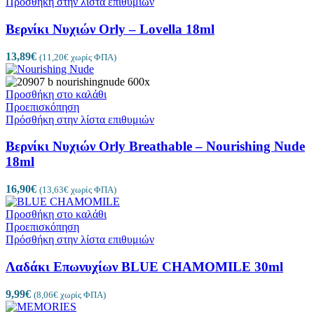
Πρόσθήκη στην λίστα επιθυμιών
Βερνίκι Νυχιών Orly – Lovella 18ml
13,89
€
(
11,20
€
χωρίς ΦΠΑ)
Προσθήκη στο καλάθι
Προεπισκόπηση
Πρόσθήκη στην λίστα επιθυμιών
Βερνίκι Νυχιών Orly Breathable – Nourishing Nude
18ml
16,90
€
(
13,63
€
χωρίς ΦΠΑ)
Προσθήκη στο καλάθι
Προεπισκόπηση
Πρόσθήκη στην λίστα επιθυμιών
Λαδάκι Επωνυχίων BLUE CHAMOMILE 30ml
9,99
€
(
8,06
€
χωρίς ΦΠΑ)