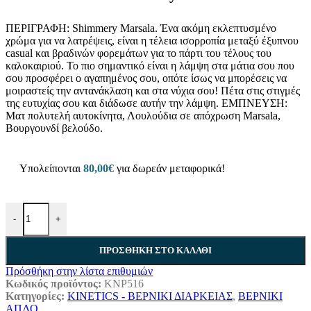
ΠΕΡΙΓΡΑΦΗ: Shimmery Marsala. Ένα ακόμη εκλεπτυσμένο
χρώμα για να λατρέψεις, είναι η τέλεια ισορροπία μεταξύ έξυπνου
casual και βραδινών φορεμάτων για το πάρτι του τέλους του
καλοκαιριού. Το πιο σημαντικό είναι η λάμψη στα μάτια σου που
σου προσφέρει ο αγαπημένος σου, οπότε ίσως να μπορέσεις να
μοιραστείς την αντανάκλαση και στα νύχια σου! Πέτα στις στιγμές
της ευτυχίας σου και διάδωσε αυτήν την λάμψη. ΕΜΠΝΕΥΣΗ:
Ματ πολυτελή αυτοκίνητα, Λουλούδια σε απόχρωση Marsala,
Βουργουνδί βελούδο.
Υπολείπονται
80,00
€
για δωρεάν μεταφορικά!
-
+
ΠΡΟΣΘΉΚΗ ΣΤΟ ΚΑΛΆΘΙ
Πρόσθήκη στην λίστα επιθυμιών
Κωδικός προϊόντος:
KNP516
Κατηγορίες:
KINETICS - ΒΕΡΝΙΚΙ ΔΙΑΡΚΕΙΑΣ
,
ΒΕΡΝΙΚΙ
ΑΠΛΟ