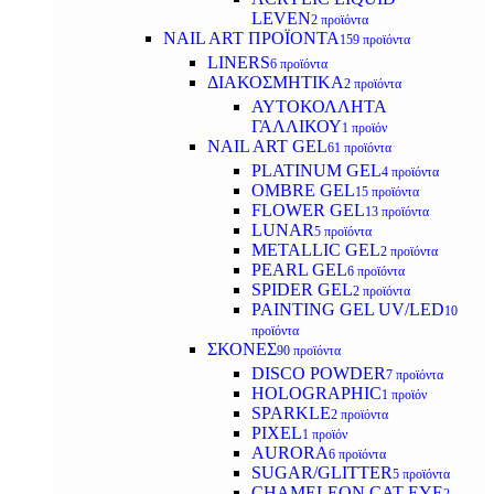
LEVEN
2 προϊόντα
NAIL ART ΠΡΟΪΟΝΤΑ
159 προϊόντα
LINERS
6 προϊόντα
ΔΙΑΚΟΣΜΗΤΙΚΑ
2 προϊόντα
ΑΥΤΟΚΟΛΛΗΤΑ
ΓΑΛΛΙΚΟΥ
1 προϊόν
NAIL ART GEL
61 προϊόντα
PLATINUM GEL
4 προϊόντα
OMBRE GEL
15 προϊόντα
FLOWER GEL
13 προϊόντα
LUNAR
5 προϊόντα
METALLIC GEL
2 προϊόντα
PEARL GEL
6 προϊόντα
SPIDER GEL
2 προϊόντα
PAINTING GEL UV/LED
10
προϊόντα
ΣΚΟΝΕΣ
90 προϊόντα
DISCO POWDER
7 προϊόντα
HOLOGRAPHIC
1 προϊόν
SPARKLE
2 προϊόντα
PIXEL
1 προϊόν
AURORA
6 προϊόντα
SUGAR/GLITTER
5 προϊόντα
CHAMELEON CAT EYE