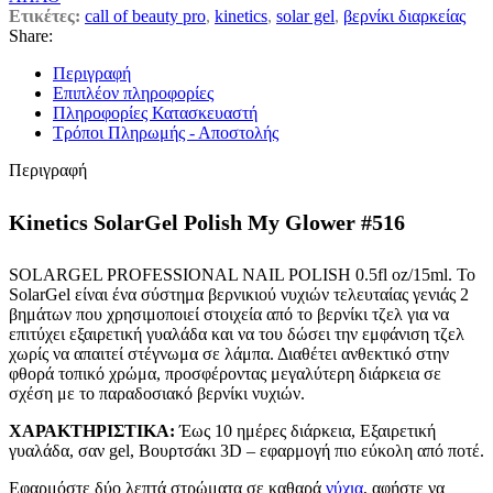
Ετικέτες:
call of beauty pro
,
kinetics
,
solar gel
,
βερνίκι διαρκείας
Share:
Περιγραφή
Επιπλέον πληροφορίες
Πληροφορίες Κατασκευαστή
Τρόποι Πληρωμής - Αποστολής
Περιγραφή
Kinetics SolarGel Polish My Glower #516
SOLARGEL PROFESSIONAL NAIL POLISH 0.5fl oz/15ml. Το
SolarGel είναι ένα σύστημα βερνικιού νυχιών τελευταίας γενιάς 2
βημάτων που χρησιμοποιεί στοιχεία από το βερνίκι τζελ για να
επιτύχει εξαιρετική γυαλάδα και να του δώσει την εμφάνιση τζελ
χωρίς να απαιτεί στέγνωμα σε λάμπα. Διαθέτει ανθεκτικό στην
φθορά τοπικό χρώμα, προσφέροντας μεγαλύτερη διάρκεια σε
σχέση με το παραδοσιακό βερνίκι νυχιών.
ΧΑΡΑΚΤΗΡΙΣΤΙΚΑ:
Έως 10 ημέρες διάρκεια, Εξαιρετική
γυαλάδα, σαν gel, Βουρτσάκι 3D – εφαρμογή πιο εύκολη από ποτέ.
Εφαρμόστε δύο λεπτά στρώματα σε καθαρά
νύχια
, αφήστε να