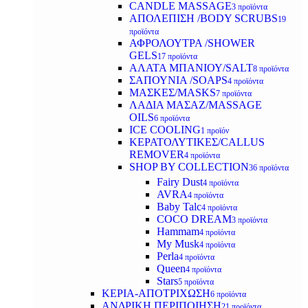
CANDLE MASSAGE
3 προϊόντα
ΑΠΟΛΕΠΙΣΗ /BODY SCRUBS
19
προϊόντα
ΑΦΡΟΛΟΥΤΡΑ /SHOWER
GELS
17 προϊόντα
ΑΛΑΤΑ ΜΠΑΝΙΟΥ/SALT
8 προϊόντα
ΣΑΠΟΥΝΙΑ /SOAPS
4 προϊόντα
ΜΑΣΚΕΣ/MASKS
7 προϊόντα
ΛΑΔΙΑ ΜΑΣΑΖ/MASSAGE
OILS
6 προϊόντα
ICE COOLING
1 προϊόν
ΚΕΡΑΤΟΛΥΤΙΚΕΣ/CALLUS
REMOVER
4 προϊόντα
SHOP BY COLLECTION
36 προϊόντα
Fairy Dust
4 προϊόντα
AVRA
4 προϊόντα
Baby Talc
4 προϊόντα
COCO DREAM
3 προϊόντα
Hammam
4 προϊόντα
My Musk
4 προϊόντα
Perla
4 προϊόντα
Queen
4 προϊόντα
Stars
5 προϊόντα
ΚΕΡΙΑ-ΑΠΟΤΡΙΧΩΣΗ
6 προϊόντα
ΑΝΔΡΙΚΗ ΠΕΡΙΠΟΙΗΣΗ
21 προϊόντα