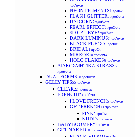
2
προϊόντα
NEON PIGMENTS
1 προϊόν
FLASH GLITTER
9 προϊόντα
UNICORN
7 προϊόντα
PEARL EFFECT
6 προϊόντα
9D CAT EYE
5 προϊόντα
DARK LUMINUS
3 προϊόντα
BLACK FUEGO
1 προϊόν
BRIDAL
1 προϊόν
MIRROR
20 προϊόντα
HOLO FLAKES
6 προϊόντα
ΔΙΑΚΟΣΜΗΤΙΚΑ STRASS
3
προϊόντα
DUAL FORMS
10 προϊόντα
GELLY TIPS
55 προϊόντα
CLEAR
22 προϊόντα
FRENCH
17 προϊόντα
I LOVE FRENCH
5 προϊόντα
GET FRENCH
11 προϊόντα
PINK
5 προϊόντα
NUDE
5 προϊόντα
BABYBOOMER
7 προϊόντα
GET NAKED
10 προϊόντα
BLACK VITRO