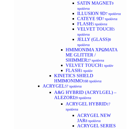
SATIN MAGNET
9
προϊόντα
ILLUSION 9D
7 προϊόντα
CATEYE 9D
7 προϊόντα
FLASH
5 προϊόντα
VELVET TOUCH
5
προϊόντα
JELLY (GLASS)
9
προϊόντα
ΗΜΙΜΟΝΙΜA ΧΡΩΜΑΤΑ
ΜΕ GLITTER /
SHIMMER
27 προϊόντα
VELVET TOUCH
1 προϊόν
FLASH
1 προϊόν
KINETICS SHIELD
ΗΜΙΜΟΝΙΜΟ
168 προϊόντα
ACRYGEL
57 προϊόντα
A&G HYBRID (ACRYLGEL) –
ALEZORI
29 προϊόντα
ACRYGEL HYBRID
17
προϊόντα
ACRYGEL NEW
JAR
8 προϊόντα
ACRYGEL SERIES