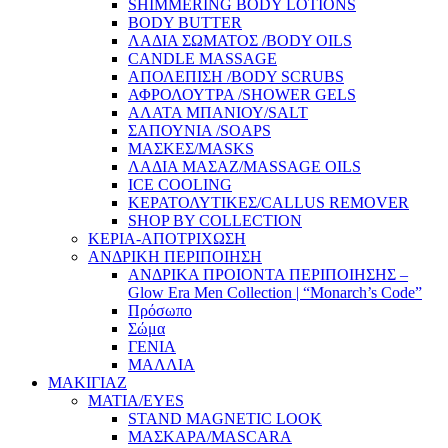
SHIMMERING BODY LOTIONS
BODY BUTTER
ΛΑΔΙΑ ΣΩΜΑΤΟΣ /BODY OILS
CANDLE MASSAGE
ΑΠΟΛΕΠΙΣΗ /BODY SCRUBS
ΑΦΡΟΛΟΥΤΡΑ /SHOWER GELS
ΑΛΑΤΑ ΜΠΑΝΙΟΥ/SALT
ΣΑΠΟΥΝΙΑ /SOAPS
ΜΑΣΚΕΣ/MASKS
ΛΑΔΙΑ ΜΑΣΑΖ/MASSAGE OILS
ICE COOLING
ΚΕΡΑΤΟΛΥΤΙΚΕΣ/CALLUS REMOVER
SHOP BY COLLECTION
ΚΕΡΙΑ-ΑΠΟΤΡΙΧΩΣΗ
ΑΝΔΡΙΚΗ ΠΕΡΙΠΟΙΗΣΗ
ΑΝΔΡΙΚΑ ΠΡΟΙΟΝΤΑ ΠΕΡΙΠΟΙΗΣΗΣ –
Glow Era Men Collection | “Monarch’s Code”
Πρόσωπο
Σώμα
ΓΕΝΙΑ
ΜΑΛΛΙΑ
ΜΑΚΙΓΙΑΖ
ΜΑΤΙΑ/EYES
STAND MAGNETIC LOOK
ΜΑΣΚΑΡΑ/MASCARA