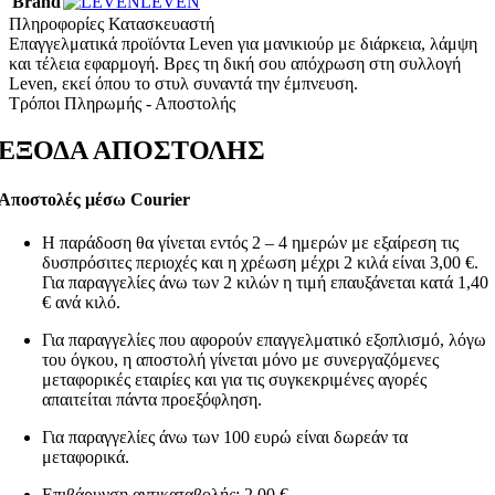
Brand
LEVEN
Πληροφορίες Κατασκευαστή
Επαγγελματικά προϊόντα Leven για μανικιούρ με διάρκεια, λάμψη
και τέλεια εφαρμογή. Βρες τη δική σου απόχρωση στη συλλογή
Leven, εκεί όπου το στυλ συναντά την έμπνευση.
Τρόποι Πληρωμής - Αποστολής
ΕΞΟΔΑ ΑΠΟΣΤΟΛΗΣ
Αποστολές μέσω Courier
Η παράδοση θα γίνεται εντός 2 – 4 ημερών με εξαίρεση τις
δυσπρόσιτες περιοχές και η χρέωση μέχρι 2 κιλά είναι 3,00 €.
Για παραγγελίες άνω των 2 κιλών η τιμή επαυξάνεται κατά 1,40
€ ανά κιλό.
Για παραγγελίες που αφορούν επαγγελματικό εξοπλισμό, λόγω
του όγκου, η αποστολή γίνεται μόνο με συνεργαζόμενες
μεταφορικές εταιρίες και για τις συγκεκριμένες αγορές
απαιτείται πάντα προεξόφληση.
Για παραγγελίες άνω των 100 ευρώ είναι δωρεάν τα
μεταφορικά.
Επιβάρυνση αντικαταβολής: 2,00 €