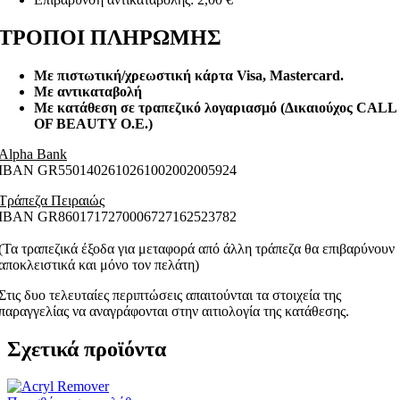
ΤΡΟΠΟΙ ΠΛΗΡΩΜΗΣ
Με πιστωτική/χρεωστική κάρτα Visa
, Mastercard.
Με αντικαταβολή
Με κατάθεση σε τραπεζικό λογαριασμό (Δικαιούχος CALL
OF BEAUTY O.E.)
Alpha Bank
ΙΒΑΝ GR5501402610261002002005924
Τράπεζα Πειραιώς
ΙΒΑΝ GR8601717270006727162523782
(Τα τραπεζικά έξοδα για μεταφορά από άλλη τράπεζα θα επιβαρύνουν
αποκλειστικά και μόνο τον πελάτη)
Στις δυο τελευταίες περιπτώσεις απαιτούνται τα στοιχεία της
παραγγελίας να αναγράφονται στην αιτιολογία της κατάθεσης.
Σχετικά προϊόντα