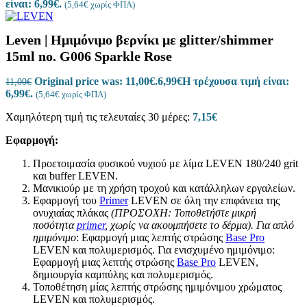
είναι: 6,99€.
(
5,64
€
χωρίς ΦΠΑ)
Leven | Ημιμόνιμο βερνίκι με glitter/shimmer
15ml no. G006 Sparkle Rose
Original price was: 11,00€.
6,99
€
Η τρέχουσα τιμή είναι:
11,00
€
6,99€.
(
5,64
€
χωρίς ΦΠΑ)
Χαμηλότερη τιμή τις τελευταίες 30 μέρες:
7,15
€
Εφαρμογή:
Προετοιμασία φυσικού νυχιού με λίμα LEVEN 180/240 grit
και buffer LEVEN.
Μανικιούρ με τη χρήση τροχού και κατάλληλων εργαλείων.
Εφαρμογή του
Primer
LEVEN σε όλη την επιφάνεια της
ονυχιαίας πλάκας
(ΠΡΟΣΟΧΗ: Τοποθετήστε μικρή
ποσότητα
primer
, χωρίς να ακουμπήσετε το δέρμα).
Για απλό
ημιμόνιμο
: Εφαρμογή μιας λεπτής στρώσης
Base Pro
LEVEN και πολυμερισμός. Για ενισχυμένο ημιμόνιμο:
Εφαρμογή μιας λεπτής στρώσης
Base Pro
LEVEN,
δημιουργία καμπύλης και πολυμερισμός.
Τοποθέτηση μίας λεπτής στρώσης ημιμόνιμου χρώματος
LEVEN και πολυμερισμός.