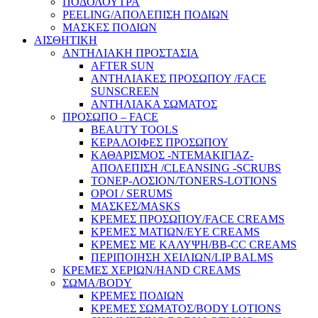
ΠΟΔΟΛΟΥΤΡΑ
PEELING/ΑΠΟΛΕΠΙΣΗ ΠΟΔΙΩΝ
ΜΑΣΚΕΣ ΠΟΔΙΩΝ
ΑΙΣΘΗΤΙΚΗ
ΑΝΤΗΛΙΑΚΗ ΠΡΟΣΤΑΣΙΑ
AFTER SUN
ΑΝΤΗΛΙΑΚΕΣ ΠΡΟΣΩΠΟΥ /FACE
SUNSCREEN
ΑΝΤΗΛΙΑΚΑ ΣΩΜΑΤΟΣ
ΠΡΟΣΩΠΟ – FACE
BEAUTY TOOLS
ΚΕΡΑΛΟΙΦΕΣ ΠΡΟΣΩΠΟΥ
ΚΑΘΑΡΙΣΜΟΣ -ΝΤΕΜΑΚΙΓΙΑΖ-
ΑΠΟΛΕΠΙΣΗ /CLEANSING -SCRUBS
ΤΟΝΕΡ-ΛΟΣΙΟΝ/TONERS-LOTIONS
ΟΡΟΙ / SERUMS
ΜΑΣΚΕΣ/MASKS
ΚΡΕΜΕΣ ΠΡΟΣΩΠΟΥ/FACE CREAMS
ΚΡΕΜΕΣ ΜΑΤΙΩΝ/EYE CREAMS
ΚΡΕΜΕΣ ΜΕ ΚΑΛΥΨΗ/BB-CC CREAMS
ΠΕΡΙΠΟΙΗΣΗ ΧΕΙΛΙΩΝ/LIP BALMS
ΚΡΕΜΕΣ ΧΕΡΙΩΝ/HAND CREAMS
ΣΩΜΑ/BODY
ΚΡΕΜΕΣ ΠΟΔΙΩΝ
ΚΡΕΜΕΣ ΣΩΜΑΤΟΣ/BODY LOTIONS