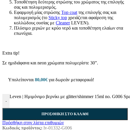
Τοποθέτηση δεύτερης στρώσης του χρώματος της επιλογής
σας και πολυμερισμός.
Εφαρμογή μίας στρώσης
Top coat
της επιλογής σας και
πολυμερισμός (το
Sticky top
χρειάζεται αφαίρεση της
κολλώδους ουσίας με
Cleaner
LEVEN).
Πλύσιμο χεριών με κρύο νερό και τοποθέτηση ελαίων στα
επωνύχια.
Extra tip!
Σε ημιδιάφανα και neon χρώματα πολυμερίστε 30”.
Υπολείπονται
80,00
€
για δωρεάν μεταφορικά!
Leven | Ημιμόνιμο βερνίκι με glitter/shimmer 15ml no. G006 Sp
-
ΠΡΟΣΘΉΚΗ ΣΤΟ ΚΑΛΆΘΙ
Πρόσθήκη στην λίστα επιθυμιών
Κωδικός προϊόντος:
lv-01332-G006