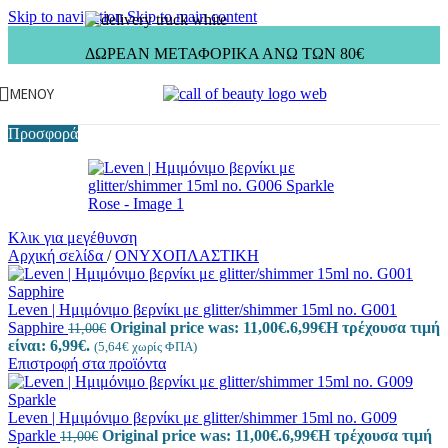
Skip to navigation
Skip to main content
ΔΩΡΕΑΝ ΜΕΤΑΦΟΡΙΚΑ ΑΝΩ ΤΩΝ 80€
ΜΕΝΟΎ
Προσφορά
Κλικ για μεγέθυνση
Αρχική σελίδα
/
ΟΝΥΧΟΠΛΑΣΤΙΚΗ
Leven | Ημιμόνιμο βερνίκι με glitter/shimmer 15ml no. G001
Sapphire
Original price was: 11,00€.
6,99
€
Η τρέχουσα τιμή
11,00
€
είναι: 6,99€.
(
5,64
€
χωρίς ΦΠΑ)
Επιστροφή στα προϊόντα
Leven | Ημιμόνιμο βερνίκι με glitter/shimmer 15ml no. G009
Sparkle
Original price was: 11,00€.
6,99
€
Η τρέχουσα τιμή
11,00
€