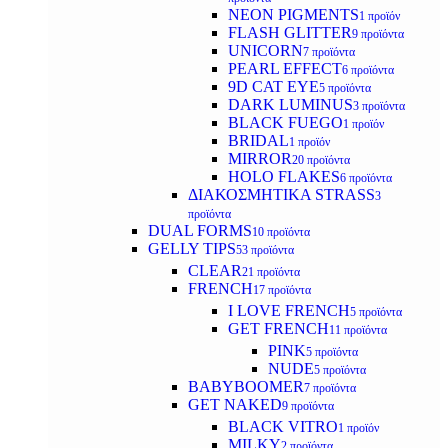
NEON PIGMENTS
1 προϊόν
FLASH GLITTER
9 προϊόντα
UNICORN
7 προϊόντα
PEARL EFFECT
6 προϊόντα
9D CAT EYE
5 προϊόντα
DARK LUMINUS
3 προϊόντα
BLACK FUEGO
1 προϊόν
BRIDAL
1 προϊόν
MIRROR
20 προϊόντα
HOLO FLAKES
6 προϊόντα
ΔΙΑΚΟΣΜΗΤΙΚΑ STRASS
3
προϊόντα
DUAL FORMS
10 προϊόντα
GELLY TIPS
53 προϊόντα
CLEAR
21 προϊόντα
FRENCH
17 προϊόντα
I LOVE FRENCH
5 προϊόντα
GET FRENCH
11 προϊόντα
PINK
5 προϊόντα
NUDE
5 προϊόντα
BABYBOOMER
7 προϊόντα
GET NAKED
9 προϊόντα
BLACK VITRO
1 προϊόν
MILKY
2 προϊόντα