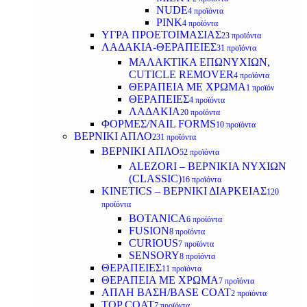
NUDE
4 προϊόντα
PINK
4 προϊόντα
ΥΓΡΑ ΠΡΟΕΤΟΙΜΑΣΙΑΣ
23 προϊόντα
ΛΑΔΑΚΙΑ-ΘΕΡΑΠΕΙΕΣ
31 προϊόντα
ΜΑΛΑΚΤΙΚΑ ΕΠΩΝΥΧΙΩΝ,
CUTICLE REMOVER
4 προϊόντα
ΘΕΡΑΠΕΙΑ ΜΕ ΧΡΩΜΑ
1 προϊόν
ΘΕΡΑΠΕΙΕΣ
4 προϊόντα
ΛΑΔΑΚΙΑ
20 προϊόντα
ΦΟΡΜΕΣ/NAIL FORMS
10 προϊόντα
ΒΕΡΝΙΚΙ ΑΠΛΟ
231 προϊόντα
ΒΕΡΝΙΚΙ ΑΠΛΟ
52 προϊόντα
ALEZORI – ΒΕΡΝΙΚΙΑ ΝΥΧΙΩΝ
(CLASSIC)
16 προϊόντα
KINETICS – ΒΕΡΝΙΚΙ ΔΙΑΡΚΕΙΑΣ
120
προϊόντα
BOTANICA
6 προϊόντα
FUSION
8 προϊόντα
CURIOUS
7 προϊόντα
SENSORY
8 προϊόντα
ΘΕΡΑΠΕΙΕΣ
11 προϊόντα
ΘΕΡΑΠΕΙΑ ΜΕ ΧΡΩΜΑ
7 προϊόντα
ΑΠΛΗ ΒΑΣΗ/BASE COAT
2 προϊόντα
TOP COAT
7 προϊόντα