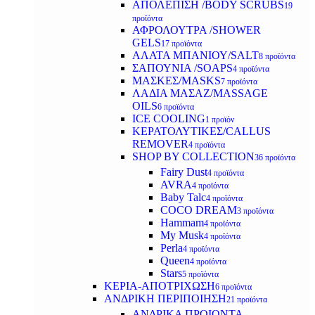
ΑΠΟΛΕΠΙΣΗ /BODY SCRUBS
19
προϊόντα
ΑΦΡΟΛΟΥΤΡΑ /SHOWER
GELS
17 προϊόντα
ΑΛΑΤΑ ΜΠΑΝΙΟΥ/SALT
8 προϊόντα
ΣΑΠΟΥΝΙΑ /SOAPS
4 προϊόντα
ΜΑΣΚΕΣ/MASKS
7 προϊόντα
ΛΑΔΙΑ ΜΑΣΑΖ/MASSAGE
OILS
6 προϊόντα
ICE COOLING
1 προϊόν
ΚΕΡΑΤΟΛΥΤΙΚΕΣ/CALLUS
REMOVER
4 προϊόντα
SHOP BY COLLECTION
36 προϊόντα
Fairy Dust
4 προϊόντα
AVRA
4 προϊόντα
Baby Talc
4 προϊόντα
COCO DREAM
3 προϊόντα
Hammam
4 προϊόντα
My Musk
4 προϊόντα
Perla
4 προϊόντα
Queen
4 προϊόντα
Stars
5 προϊόντα
ΚΕΡΙΑ-ΑΠΟΤΡΙΧΩΣΗ
6 προϊόντα
ΑΝΔΡΙΚΗ ΠΕΡΙΠΟΙΗΣΗ
21 προϊόντα
ΑΝΔΡΙΚΑ ΠΡΟΙΟΝΤΑ