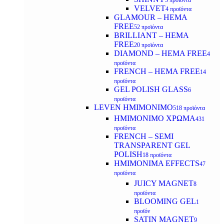
5 προϊόντα
VELVET
4 προϊόντα
GLAMOUR – HEMA
FREE
52 προϊόντα
BRILLIANT – HEMA
FREE
20 προϊόντα
DIAMOND – HEMA FREE
4
προϊόντα
FRENCH – HEMA FREE
14
προϊόντα
GEL POLISH GLASS
6
προϊόντα
LEVEN ΗΜΙΜΟΝΙΜΟ
518 προϊόντα
ΗΜΙΜΟΝΙΜΟ ΧΡΩΜΑ
431
προϊόντα
FRENCH – SEMI
TRANSPARENT GEL
POLISH
18 προϊόντα
HMIMONIMA EFFECTS
47
προϊόντα
JUICY MAGNET
8
προϊόντα
BLOOMING GEL
1
προϊόν
SATIN MAGNET
9