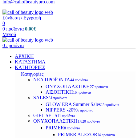
info@callofbeautypro.com
Σύνδεση / Εγγραφή
0
0
προϊόντα
0,00
€
Μενού
0
προϊόντα
ΑΡΧΙΚΗ
ΚΑΤΑΣΤΗΜΑ
ΚΑΤΗΓΟΡΙΕΣ
Κατηγορίες
ΝΕΑ ΠΡΟΪΟΝΤΑ
44 προϊόντα
ΟΝΥΧΟΠΛΑΣΤΙΚΗ
27 προϊόντα
ΑΙΣΘΗΤΙΚΗ
16 προϊόντα
SALES
31 προϊόντα
GLOW ERA Summer Sales
25 προϊόντα
NIPPERS -20%
6 προϊόντα
GIFT SETS
11 προϊόντα
ΟΝΥΧΟΠΛΑΣΤΙΚΗ
1,820 προϊόντα
PRIMER
8 προϊόντα
PRIMER ALEZORI
4 προϊόντα