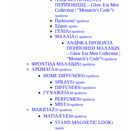
ΠΕΡΙΠΟΙΗΣΗΣ – Glow Era Men
Collection | “Monarch’s Code”
9
προϊόντα
Πρόσωπο
7 προϊόντα
Σώμα
1 προϊόν
ΓΕΝΙΑ
4 προϊόντα
ΜΑΛΛΙΑ
11 προϊόντα
ΑΝΔΡΙΚΑ ΠΡΟΙΟΝΤΑ
ΠΕΡΙΠΟΙΗΣΗ ΜΑΛΛΙΩΝ
– Glow Era Men Collection |
“Monarch’s Code”
9 προϊόντα
ΦΡΟΝΤΙΔΑ ΜΑΛΛΙΩΝ
2 προϊόντα
ΑΡΩΜΑΤΑ
38 προϊόντα
HOME DIFFUSERS
4 προϊόντα
SPRAYS
1 προϊόν
DIFFUSERS
3 προϊόντα
ΓΥΝΑΙΚΕΙΑ
34 προϊόντα
PERFUMES
9 προϊόντα
MIST
19 προϊόντα
ΜΑΚΙΓΙΑΖ
35 προϊόντα
ΜΑΤΙΑ/EYES
8 προϊόντα
STAND MAGNETIC LOOK
1
προϊόν