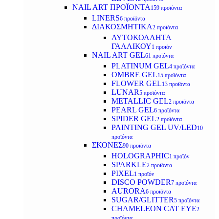
NAIL ART ΠΡΟΪΟΝΤΑ
159 προϊόντα
LINERS
6 προϊόντα
ΔΙΑΚΟΣΜΗΤΙΚΑ
2 προϊόντα
ΑΥΤΟΚΟΛΛΗΤΑ
ΓΑΛΛΙΚΟΥ
1 προϊόν
NAIL ART GEL
61 προϊόντα
PLATINUM GEL
4 προϊόντα
OMBRE GEL
15 προϊόντα
FLOWER GEL
13 προϊόντα
LUNAR
5 προϊόντα
METALLIC GEL
2 προϊόντα
PEARL GEL
6 προϊόντα
SPIDER GEL
2 προϊόντα
PAINTING GEL UV/LED
10
προϊόντα
ΣΚΟΝΕΣ
90 προϊόντα
HOLOGRAPHIC
1 προϊόν
SPARKLE
2 προϊόντα
PIXEL
1 προϊόν
DISCO POWDER
7 προϊόντα
AURORA
6 προϊόντα
SUGAR/GLITTER
5 προϊόντα
CHAMELEON CAT EYE
2
προϊόντα