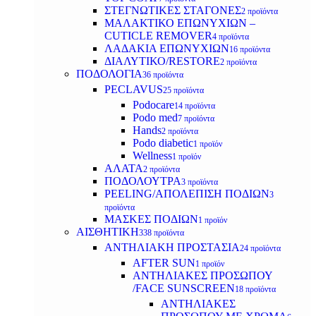
ΣΤΕΓΝΩΤΙΚΕΣ ΣΤΑΓΟΝΕΣ
2 προϊόντα
ΜΑΛΑΚΤΙΚΟ ΕΠΩΝΥΧΙΩΝ –
CUTICLE REMOVER
4 προϊόντα
ΛΑΔΑΚΙΑ ΕΠΩΝΥΧΙΩΝ
16 προϊόντα
ΔΙΑΛΥΤΙΚΟ/RESTORE
2 προϊόντα
ΠΟΔΟΛΟΓΙΑ
36 προϊόντα
PECLAVUS
25 προϊόντα
Podocare
14 προϊόντα
Podo med
7 προϊόντα
Hands
2 προϊόντα
Podo diabetic
1 προϊόν
Wellness
1 προϊόν
ΑΛΑΤΑ
2 προϊόντα
ΠΟΔΟΛΟΥΤΡΑ
3 προϊόντα
PEELING/ΑΠΟΛΕΠΙΣΗ ΠΟΔΙΩΝ
3
προϊόντα
ΜΑΣΚΕΣ ΠΟΔΙΩΝ
1 προϊόν
ΑΙΣΘΗΤΙΚΗ
338 προϊόντα
ΑΝΤΗΛΙΑΚΗ ΠΡΟΣΤΑΣΙΑ
24 προϊόντα
AFTER SUN
1 προϊόν
ΑΝΤΗΛΙΑΚΕΣ ΠΡΟΣΩΠΟΥ
/FACE SUNSCREEN
18 προϊόντα
ΑΝΤΗΛΙΑΚΕΣ