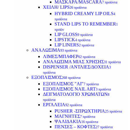
ΜΑΣΚΑΡΑ/MASCARA
7 προϊόντα
ΧΕΙΛΗ/ LIPS
26 προϊόντα
HYBRID CREAMY LIP OILS
4
προϊόντα
STAND LIPS TO REMEMBER
1
προϊόν
LIP GLOSS
9 προϊόντα
LIPSTICK
4 προϊόντα
LIP LINERS
2 προϊόντα
ΑΝΑΛΩΣΙΜΑ
93 προϊόντα
ΛΙΜΕΣ/ΜΠΑΦΕΡ
62 προϊόντα
ΑΝΑΛΩΣΙΜΑ ΜΙΑΣ ΧΡΗΣΗΣ
31 προϊόντα
DISPENSER /ΑΝΤΛΙΕΣ/ΔΟΧΕΙΑ
3
προϊόντα
ΕΞΟΠΛΙΣΜΟΣ
268 προϊόντα
ΕΞΟΠΛΙΣΜΟΣ "AI"
7 προϊόντα
ΕΞΟΠΛΙΣΜΟΣ NAIL ART
3 προϊόντα
ΔΕΙΓΜΑΤΟΛΟΓΙΟ ΧΡΩΜΑΤΩΝ
8
προϊόντα
ΕΡΓΑΛΕΙΑ
92 προϊόντα
PUSHER -ΣΠΡΩΧΤΗΡΙΑ
25 προϊόντα
ΜΑΓΝΗΤΕΣ
7 προϊόντα
ΨΑΛΙΔΑΚΙΑ
16 προϊόντα
ΠΕΝΣΕΣ – ΚΟΦΤΕΣ
27 προϊόντα