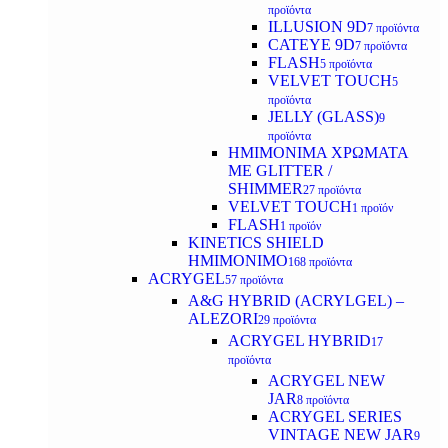
προϊόντα
ILLUSION 9D
7 προϊόντα
CATEYE 9D
7 προϊόντα
FLASH
5 προϊόντα
VELVET TOUCH
5
προϊόντα
JELLY (GLASS)
9
προϊόντα
ΗΜΙΜΟΝΙΜA ΧΡΩΜΑΤΑ
ΜΕ GLITTER /
SHIMMER
27 προϊόντα
VELVET TOUCH
1 προϊόν
FLASH
1 προϊόν
KINETICS SHIELD
ΗΜΙΜΟΝΙΜΟ
168 προϊόντα
ACRYGEL
57 προϊόντα
A&G HYBRID (ACRYLGEL) –
ALEZORI
29 προϊόντα
ACRYGEL HYBRID
17
προϊόντα
ACRYGEL NEW
JAR
8 προϊόντα
ACRYGEL SERIES
VINTAGE NEW JAR
9