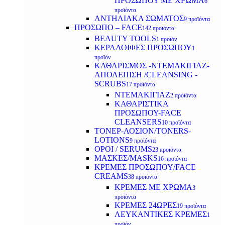
ΠΡΟΣΩΠΟΥ ΜΕ ΧΡΩΜΑ
6
προϊόντα
ΑΝΤΗΛΙΑΚΑ ΣΩΜΑΤΟΣ
9 προϊόντα
ΠΡΟΣΩΠΟ – FACE
142 προϊόντα
BEAUTY TOOLS
1 προϊόν
ΚΕΡΑΛΟΙΦΕΣ ΠΡΟΣΩΠΟΥ
1
προϊόν
ΚΑΘΑΡΙΣΜΟΣ -ΝΤΕΜΑΚΙΓΙΑΖ-
ΑΠΟΛΕΠΙΣΗ /CLEANSING -
SCRUBS
17 προϊόντα
ΝΤΕΜΑΚΙΓΙΑΖ
2 προϊόντα
ΚΑΘΑΡΙΣΤΙΚΑ
ΠΡΟΣΩΠΟΥ-FACE
CLEANSERS
10 προϊόντα
ΤΟΝΕΡ-ΛΟΣΙΟΝ/TONERS-
LOTIONS
9 προϊόντα
ΟΡΟΙ / SERUMS
23 προϊόντα
ΜΑΣΚΕΣ/MASKS
16 προϊόντα
ΚΡΕΜΕΣ ΠΡΟΣΩΠΟΥ/FACE
CREAMS
38 προϊόντα
ΚΡΕΜΕΣ ΜΕ ΧΡΩΜΑ
3
προϊόντα
ΚΡΕΜΕΣ 24ΩΡΕΣ
19 προϊόντα
ΛΕΥΚΑΝΤΙΚΕΣ ΚΡΕΜΕΣ
1
προϊόν