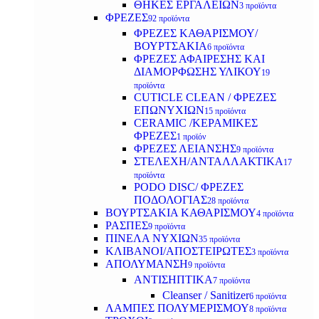
ΘΗΚΕΣ ΕΡΓΑΛΕΙΩΝ
3 προϊόντα
ΦΡΕΖΕΣ
92 προϊόντα
ΦΡΕΖΕΣ ΚΑΘΑΡΙΣΜΟΥ/
ΒΟΥΡΤΣΑΚΙΑ
6 προϊόντα
ΦΡΕΖΕΣ ΑΦΑΙΡΕΣΗΣ ΚΑΙ
ΔΙΑΜΟΡΦΩΣΗΣ ΥΛΙΚΟΥ
19
προϊόντα
CUTICLE CLEAN / ΦΡΕΖΕΣ
ΕΠΩΝΥΧΙΩΝ
15 προϊόντα
CERAMIC /ΚΕΡΑΜΙΚΕΣ
ΦΡΕΖΕΣ
1 προϊόν
ΦΡΕΖΕΣ ΛΕΙΑΝΣΗΣ
9 προϊόντα
ΣΤΕΛΕΧΗ/ΑΝΤΑΛΛΑΚΤΙΚΑ
17
προϊόντα
PODO DISC/ ΦΡΕΖΕΣ
ΠΟΔΟΛΟΓΙΑΣ
28 προϊόντα
ΒΟΥΡΤΣΑΚΙΑ ΚΑΘΑΡΙΣΜΟΥ
4 προϊόντα
ΡΑΣΠΕΣ
9 προϊόντα
ΠΙΝΕΛΑ ΝΥΧΙΩΝ
35 προϊόντα
ΚΛΙΒΑΝΟΙ/ΑΠΟΣΤΕΙΡΩΤΕΣ
3 προϊόντα
ΑΠΟΛΥΜΑΝΣΗ
9 προϊόντα
ΑΝΤΙΣΗΠΤΙΚΑ
7 προϊόντα
Cleanser / Sanitizer
6 προϊόντα
ΛΑΜΠΕΣ ΠΟΛΥΜΕΡΙΣΜΟΥ
8 προϊόντα