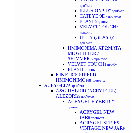
9
προϊόντα
ILLUSION 9D
7 προϊόντα
CATEYE 9D
7 προϊόντα
FLASH
5 προϊόντα
VELVET TOUCH
5
προϊόντα
JELLY (GLASS)
9
προϊόντα
ΗΜΙΜΟΝΙΜA ΧΡΩΜΑΤΑ
ΜΕ GLITTER /
SHIMMER
27 προϊόντα
VELVET TOUCH
1 προϊόν
FLASH
1 προϊόν
KINETICS SHIELD
ΗΜΙΜΟΝΙΜΟ
168 προϊόντα
ACRYGEL
57 προϊόντα
A&G HYBRID (ACRYLGEL) –
ALEZORI
29 προϊόντα
ACRYGEL HYBRID
17
προϊόντα
ACRYGEL NEW
JAR
8 προϊόντα
ACRYGEL SERIES
VINTAGE NEW JAR
9