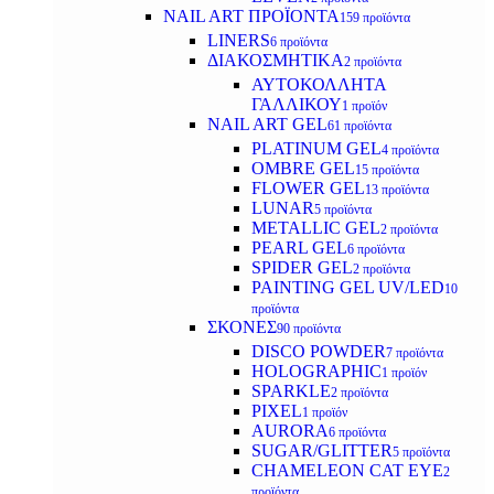
NAIL ART ΠΡΟΪΟΝΤΑ
159 προϊόντα
LINERS
6 προϊόντα
ΔΙΑΚΟΣΜΗΤΙΚΑ
2 προϊόντα
ΑΥΤΟΚΟΛΛΗΤΑ
ΓΑΛΛΙΚΟΥ
1 προϊόν
NAIL ART GEL
61 προϊόντα
PLATINUM GEL
4 προϊόντα
OMBRE GEL
15 προϊόντα
FLOWER GEL
13 προϊόντα
LUNAR
5 προϊόντα
METALLIC GEL
2 προϊόντα
PEARL GEL
6 προϊόντα
SPIDER GEL
2 προϊόντα
PAINTING GEL UV/LED
10
προϊόντα
ΣΚΟΝΕΣ
90 προϊόντα
DISCO POWDER
7 προϊόντα
HOLOGRAPHIC
1 προϊόν
SPARKLE
2 προϊόντα
PIXEL
1 προϊόν
AURORA
6 προϊόντα
SUGAR/GLITTER
5 προϊόντα
CHAMELEON CAT EYE
2
προϊόντα