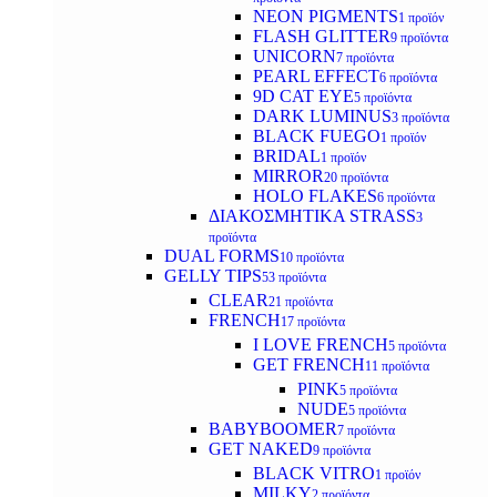
NEON PIGMENTS
1 προϊόν
FLASH GLITTER
9 προϊόντα
UNICORN
7 προϊόντα
PEARL EFFECT
6 προϊόντα
9D CAT EYE
5 προϊόντα
DARK LUMINUS
3 προϊόντα
BLACK FUEGO
1 προϊόν
BRIDAL
1 προϊόν
MIRROR
20 προϊόντα
HOLO FLAKES
6 προϊόντα
ΔΙΑΚΟΣΜΗΤΙΚΑ STRASS
3
προϊόντα
DUAL FORMS
10 προϊόντα
GELLY TIPS
53 προϊόντα
CLEAR
21 προϊόντα
FRENCH
17 προϊόντα
I LOVE FRENCH
5 προϊόντα
GET FRENCH
11 προϊόντα
PINK
5 προϊόντα
NUDE
5 προϊόντα
BABYBOOMER
7 προϊόντα
GET NAKED
9 προϊόντα
BLACK VITRO
1 προϊόν
MILKY
2 προϊόντα