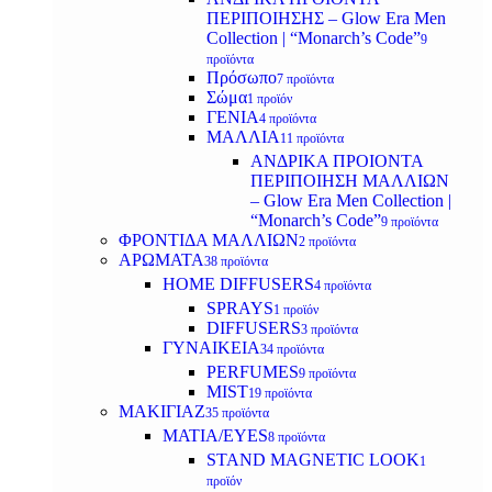
ΠΕΡΙΠΟΙΗΣΗΣ – Glow Era Men
Collection | “Monarch’s Code”
9
προϊόντα
Πρόσωπο
7 προϊόντα
Σώμα
1 προϊόν
ΓΕΝΙΑ
4 προϊόντα
ΜΑΛΛΙΑ
11 προϊόντα
ΑΝΔΡΙΚΑ ΠΡΟΙΟΝΤΑ
ΠΕΡΙΠΟΙΗΣΗ ΜΑΛΛΙΩΝ
– Glow Era Men Collection |
“Monarch’s Code”
9 προϊόντα
ΦΡΟΝΤΙΔΑ ΜΑΛΛΙΩΝ
2 προϊόντα
ΑΡΩΜΑΤΑ
38 προϊόντα
HOME DIFFUSERS
4 προϊόντα
SPRAYS
1 προϊόν
DIFFUSERS
3 προϊόντα
ΓΥΝΑΙΚΕΙΑ
34 προϊόντα
PERFUMES
9 προϊόντα
MIST
19 προϊόντα
ΜΑΚΙΓΙΑΖ
35 προϊόντα
ΜΑΤΙΑ/EYES
8 προϊόντα
STAND MAGNETIC LOOK
1
προϊόν