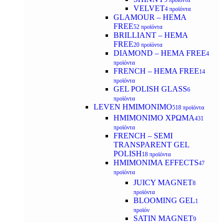
5 προϊόντα
VELVET
4 προϊόντα
GLAMOUR – HEMA
FREE
52 προϊόντα
BRILLIANT – HEMA
FREE
20 προϊόντα
DIAMOND – HEMA FREE
4
προϊόντα
FRENCH – HEMA FREE
14
προϊόντα
GEL POLISH GLASS
6
προϊόντα
LEVEN ΗΜΙΜΟΝΙΜΟ
518 προϊόντα
ΗΜΙΜΟΝΙΜΟ ΧΡΩΜΑ
431
προϊόντα
FRENCH – SEMI
TRANSPARENT GEL
POLISH
18 προϊόντα
HMIMONIMA EFFECTS
47
προϊόντα
JUICY MAGNET
8
προϊόντα
BLOOMING GEL
1
προϊόν
SATIN MAGNET
9