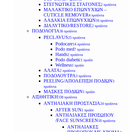
ΣΤΕΓΝΩΤΙΚΕΣ ΣΤΑΓΟΝΕΣ
2 προϊόντα
ΜΑΛΑΚΤΙΚΟ ΕΠΩΝΥΧΙΩΝ –
CUTICLE REMOVER
4 προϊόντα
ΛΑΔΑΚΙΑ ΕΠΩΝΥΧΙΩΝ
16 προϊόντα
ΔΙΑΛΥΤΙΚΟ/RESTORE
2 προϊόντα
ΠΟΔΟΛΟΓΙΑ
36 προϊόντα
PECLAVUS
25 προϊόντα
Podocare
14 προϊόντα
Podo med
7 προϊόντα
Hands
2 προϊόντα
Podo diabetic
1 προϊόν
Wellness
1 προϊόν
ΑΛΑΤΑ
2 προϊόντα
ΠΟΔΟΛΟΥΤΡΑ
3 προϊόντα
PEELING/ΑΠΟΛΕΠΙΣΗ ΠΟΔΙΩΝ
3
προϊόντα
ΜΑΣΚΕΣ ΠΟΔΙΩΝ
1 προϊόν
ΑΙΣΘΗΤΙΚΗ
338 προϊόντα
ΑΝΤΗΛΙΑΚΗ ΠΡΟΣΤΑΣΙΑ
24 προϊόντα
AFTER SUN
1 προϊόν
ΑΝΤΗΛΙΑΚΕΣ ΠΡΟΣΩΠΟΥ
/FACE SUNSCREEN
18 προϊόντα
ΑΝΤΗΛΙΑΚΕΣ