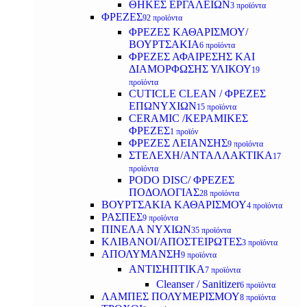
ΘΗΚΕΣ ΕΡΓΑΛΕΙΩΝ
3 προϊόντα
ΦΡΕΖΕΣ
92 προϊόντα
ΦΡΕΖΕΣ ΚΑΘΑΡΙΣΜΟΥ/
ΒΟΥΡΤΣΑΚΙΑ
6 προϊόντα
ΦΡΕΖΕΣ ΑΦΑΙΡΕΣΗΣ ΚΑΙ
ΔΙΑΜΟΡΦΩΣΗΣ ΥΛΙΚΟΥ
19
προϊόντα
CUTICLE CLEAN / ΦΡΕΖΕΣ
ΕΠΩΝΥΧΙΩΝ
15 προϊόντα
CERAMIC /ΚΕΡΑΜΙΚΕΣ
ΦΡΕΖΕΣ
1 προϊόν
ΦΡΕΖΕΣ ΛΕΙΑΝΣΗΣ
9 προϊόντα
ΣΤΕΛΕΧΗ/ΑΝΤΑΛΛΑΚΤΙΚΑ
17
προϊόντα
PODO DISC/ ΦΡΕΖΕΣ
ΠΟΔΟΛΟΓΙΑΣ
28 προϊόντα
ΒΟΥΡΤΣΑΚΙΑ ΚΑΘΑΡΙΣΜΟΥ
4 προϊόντα
ΡΑΣΠΕΣ
9 προϊόντα
ΠΙΝΕΛΑ ΝΥΧΙΩΝ
35 προϊόντα
ΚΛΙΒΑΝΟΙ/ΑΠΟΣΤΕΙΡΩΤΕΣ
3 προϊόντα
ΑΠΟΛΥΜΑΝΣΗ
9 προϊόντα
ΑΝΤΙΣΗΠΤΙΚΑ
7 προϊόντα
Cleanser / Sanitizer
6 προϊόντα
ΛΑΜΠΕΣ ΠΟΛΥΜΕΡΙΣΜΟΥ
8 προϊόντα