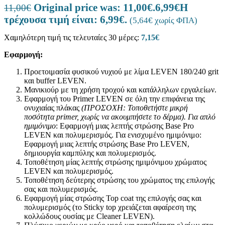
Original price was: 11,00€.
6,99
€
Η
11,00
€
τρέχουσα τιμή είναι: 6,99€.
(
5,64
€
χωρίς ΦΠΑ)
Χαμηλότερη τιμή τις τελευταίες 30 μέρες:
7,15
€
Εφαρμογή:
Προετοιμασία φυσικού νυχιού με λίμα LEVEN 180/240 grit
και buffer LEVEN.
Μανικιούρ με τη χρήση τροχού και κατάλληλων εργαλείων.
Εφαρμογή του Primer LEVEN σε όλη την επιφάνεια της
ονυχιαίας πλάκας
(ΠΡΟΣΟΧΗ: Τοποθετήστε μικρή
ποσότητα
primer
, χωρίς να ακουμπήσετε το δέρμα).
Για απλό
ημιμόνιμο
: Εφαρμογή μιας λεπτής στρώσης Base Pro
LEVEN και πολυμερισμός. Για ενισχυμένο ημιμόνιμο:
Εφαρμογή μιας λεπτής στρώσης Base Pro LEVEN,
δημιουργία καμπύλης και πολυμερισμός.
Τοποθέτηση μίας λεπτής στρώσης ημιμόνιμου χρώματος
LEVEN και πολυμερισμός.
Τοποθέτηση δεύτερης στρώσης του χρώματος της επιλογής
σας και πολυμερισμός.
Εφαρμογή μίας στρώσης Top coat της επιλογής σας και
πολυμερισμός (το Sticky top χρειάζεται αφαίρεση της
κολλώδους ουσίας με Cleaner LEVEN).