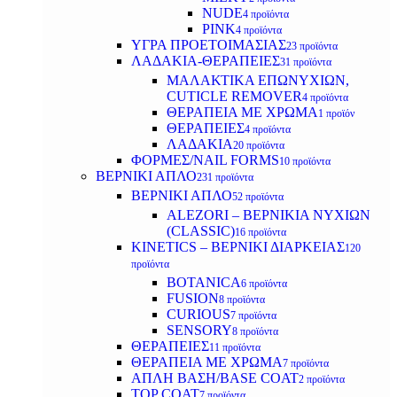
NUDE
4 προϊόντα
PINK
4 προϊόντα
ΥΓΡΑ ΠΡΟΕΤΟΙΜΑΣΙΑΣ
23 προϊόντα
ΛΑΔΑΚΙΑ-ΘΕΡΑΠΕΙΕΣ
31 προϊόντα
ΜΑΛΑΚΤΙΚΑ ΕΠΩΝΥΧΙΩΝ,
CUTICLE REMOVER
4 προϊόντα
ΘΕΡΑΠΕΙΑ ΜΕ ΧΡΩΜΑ
1 προϊόν
ΘΕΡΑΠΕΙΕΣ
4 προϊόντα
ΛΑΔΑΚΙΑ
20 προϊόντα
ΦΟΡΜΕΣ/NAIL FORMS
10 προϊόντα
ΒΕΡΝΙΚΙ ΑΠΛΟ
231 προϊόντα
ΒΕΡΝΙΚΙ ΑΠΛΟ
52 προϊόντα
ALEZORI – ΒΕΡΝΙΚΙΑ ΝΥΧΙΩΝ
(CLASSIC)
16 προϊόντα
KINETICS – ΒΕΡΝΙΚΙ ΔΙΑΡΚΕΙΑΣ
120
προϊόντα
BOTANICA
6 προϊόντα
FUSION
8 προϊόντα
CURIOUS
7 προϊόντα
SENSORY
8 προϊόντα
ΘΕΡΑΠΕΙΕΣ
11 προϊόντα
ΘΕΡΑΠΕΙΑ ΜΕ ΧΡΩΜΑ
7 προϊόντα
ΑΠΛΗ ΒΑΣΗ/BASE COAT
2 προϊόντα
TOP COAT
7 προϊόντα