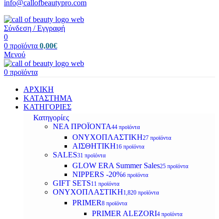
info@callofbeautypro.com
Σύνδεση / Εγγραφή
0
0
προϊόντα
0,00
€
Μενού
0
προϊόντα
ΑΡΧΙΚΗ
ΚΑΤΑΣΤΗΜΑ
ΚΑΤΗΓΟΡΙΕΣ
Κατηγορίες
ΝΕΑ ΠΡΟΪΟΝΤΑ
44 προϊόντα
ΟΝΥΧΟΠΛΑΣΤΙΚΗ
27 προϊόντα
ΑΙΣΘΗΤΙΚΗ
16 προϊόντα
SALES
31 προϊόντα
GLOW ERA Summer Sales
25 προϊόντα
NIPPERS -20%
6 προϊόντα
GIFT SETS
11 προϊόντα
ΟΝΥΧΟΠΛΑΣΤΙΚΗ
1,820 προϊόντα
PRIMER
8 προϊόντα
PRIMER ALEZORI
4 προϊόντα