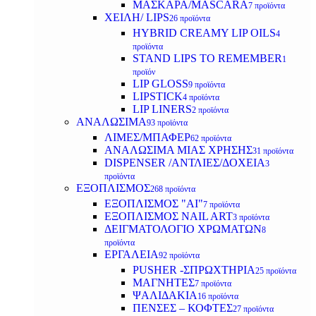
ΜΑΣΚΑΡΑ/MASCARA
7 προϊόντα
ΧΕΙΛΗ/ LIPS
26 προϊόντα
HYBRID CREAMY LIP OILS
4
προϊόντα
STAND LIPS TO REMEMBER
1
προϊόν
LIP GLOSS
9 προϊόντα
LIPSTICK
4 προϊόντα
LIP LINERS
2 προϊόντα
ΑΝΑΛΩΣΙΜΑ
93 προϊόντα
ΛΙΜΕΣ/ΜΠΑΦΕΡ
62 προϊόντα
ΑΝΑΛΩΣΙΜΑ ΜΙΑΣ ΧΡΗΣΗΣ
31 προϊόντα
DISPENSER /ΑΝΤΛΙΕΣ/ΔΟΧΕΙΑ
3
προϊόντα
ΕΞΟΠΛΙΣΜΟΣ
268 προϊόντα
ΕΞΟΠΛΙΣΜΟΣ "AI"
7 προϊόντα
ΕΞΟΠΛΙΣΜΟΣ NAIL ART
3 προϊόντα
ΔΕΙΓΜΑΤΟΛΟΓΙΟ ΧΡΩΜΑΤΩΝ
8
προϊόντα
ΕΡΓΑΛΕΙΑ
92 προϊόντα
PUSHER -ΣΠΡΩΧΤΗΡΙΑ
25 προϊόντα
ΜΑΓΝΗΤΕΣ
7 προϊόντα
ΨΑΛΙΔΑΚΙΑ
16 προϊόντα
ΠΕΝΣΕΣ – ΚΟΦΤΕΣ
27 προϊόντα