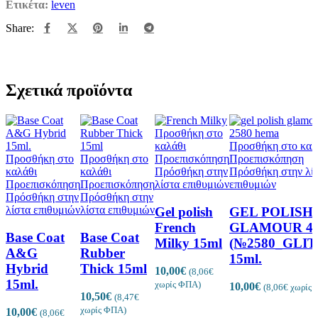
Ετικέτα:
leven
Share:
Σχετικά προϊόντα
Προσθήκη στο
καλάθι
Προσθήκη στο καλ
Προσθήκη στο
Προσθήκη στο
Προεπισκόπηση
Προεπισκόπηση
καλάθι
καλάθι
Πρόσθήκη στην
Πρόσθήκη στην λί
Προεπισκόπηση
Προεπισκόπηση
λίστα επιθυμιών
επιθυμιών
Πρόσθήκη στην
Πρόσθήκη στην
λίστα επιθυμιών
λίστα επιθυμιών
Gel polish
GEL POLISH
French
GLAMOUR 4
Base Coat
Base Coat
Milky 15ml
(№2580_GLIT
A&G
Rubber
15ml.
Hybrid
Thick 15ml
10,00
€
(
8,06
€
15ml.
χωρίς ΦΠΑ)
10,00
€
(
8,06
€
χωρίς 
10,50
€
(
8,47
€
χωρίς ΦΠΑ)
10,00
€
(
8,06
€