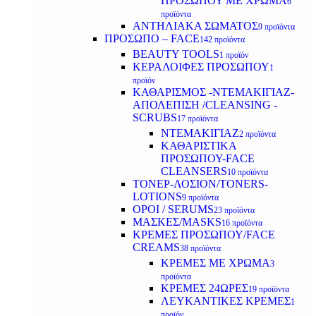
ΠΡΟΣΩΠΟΥ ΜΕ ΧΡΩΜΑ
6
προϊόντα
ΑΝΤΗΛΙΑΚΑ ΣΩΜΑΤΟΣ
9 προϊόντα
ΠΡΟΣΩΠΟ – FACE
142 προϊόντα
BEAUTY TOOLS
1 προϊόν
ΚΕΡΑΛΟΙΦΕΣ ΠΡΟΣΩΠΟΥ
1
προϊόν
ΚΑΘΑΡΙΣΜΟΣ -ΝΤΕΜΑΚΙΓΙΑΖ-
ΑΠΟΛΕΠΙΣΗ /CLEANSING -
SCRUBS
17 προϊόντα
ΝΤΕΜΑΚΙΓΙΑΖ
2 προϊόντα
ΚΑΘΑΡΙΣΤΙΚΑ
ΠΡΟΣΩΠΟΥ-FACE
CLEANSERS
10 προϊόντα
ΤΟΝΕΡ-ΛΟΣΙΟΝ/TONERS-
LOTIONS
9 προϊόντα
ΟΡΟΙ / SERUMS
23 προϊόντα
ΜΑΣΚΕΣ/MASKS
16 προϊόντα
ΚΡΕΜΕΣ ΠΡΟΣΩΠΟΥ/FACE
CREAMS
38 προϊόντα
ΚΡΕΜΕΣ ΜΕ ΧΡΩΜΑ
3
προϊόντα
ΚΡΕΜΕΣ 24ΩΡΕΣ
19 προϊόντα
ΛΕΥΚΑΝΤΙΚΕΣ ΚΡΕΜΕΣ
1
προϊόν