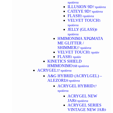
προϊόντα
ILLUSION 9D
7 προϊόντα
CATEYE 9D
7 προϊόντα
FLASH
5 προϊόντα
VELVET TOUCH
5
προϊόντα
JELLY (GLASS)
9
προϊόντα
ΗΜΙΜΟΝΙΜA ΧΡΩΜΑΤΑ
ΜΕ GLITTER /
SHIMMER
27 προϊόντα
VELVET TOUCH
1 προϊόν
FLASH
1 προϊόν
KINETICS SHIELD
ΗΜΙΜΟΝΙΜΟ
168 προϊόντα
ACRYGEL
57 προϊόντα
A&G HYBRID (ACRYLGEL) –
ALEZORI
29 προϊόντα
ACRYGEL HYBRID
17
προϊόντα
ACRYGEL NEW
JAR
8 προϊόντα
ACRYGEL SERIES
VINTAGE NEW JAR
9