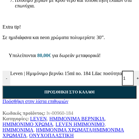
Πλύσιμο χεριών με κρύο νερό και τοποθέτηση ελαίων στα
επωνύχια.
Extra tip!
Σε ημιδιάφανα και neon χρώματα πολυμερίστε 30”.
Υπολείπονται
80,00
€
για δωρεάν μεταφορικά!
Leven | Ημιμόνιμο βερνίκι 15ml no. 184 Lilac ποσότητα
-
+
ΠΡΟΣΘΉΚΗ ΣΤΟ ΚΑΛΆΘΙ
Πρόσθήκη στην λίστα επιθυμιών
Κωδικός προϊόντος:
lv-00960-184
Κατηγορίες:
LEVEN
,
ΗΜΙΜΟΝΙΜΑ ΒΕΡΝΙΚΙΑ
,
ΗΜΙΜΟΝΙΜΟ ΧΡΩΜΑ
,
LEVEN ΗΜΙΜΟΝΙΜΟ
,
ΗΜΙΜΟΝΙΜΑ
,
ΗΜΙΜΟΝΙΜΑ ΧΡΩΜΑΤΑ|ΗΜΙΜΟΝΙΜΑ
ΧΡΩΜΑΤΑ
,
ΟΝΥΧΟΠΛΑΣΤΙΚΗ