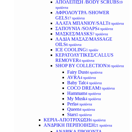
ΑΠΟΛΕΠΙΣΗ /BODY SCRUBS
19
προϊόντα
ΑΦΡΟΛΟΥΤΡΑ /SHOWER
GELS
17 προϊόντα
ΑΛΑΤΑ ΜΠΑΝΙΟΥ/SALT
8 προϊόντα
ΣΑΠΟΥΝΙΑ /SOAPS
4 προϊόντα
ΜΑΣΚΕΣ/MASKS
7 προϊόντα
ΛΑΔΙΑ ΜΑΣΑΖ/MASSAGE
OILS
6 προϊόντα
ICE COOLING
1 προϊόν
ΚΕΡΑΤΟΛΥΤΙΚΕΣ/CALLUS
REMOVER
4 προϊόντα
SHOP BY COLLECTION
36 προϊόντα
Fairy Dust
4 προϊόντα
AVRA
4 προϊόντα
Baby Talc
4 προϊόντα
COCO DREAM
3 προϊόντα
Hammam
4 προϊόντα
My Musk
4 προϊόντα
Perla
4 προϊόντα
Queen
4 προϊόντα
Stars
5 προϊόντα
ΚΕΡΙΑ-ΑΠΟΤΡΙΧΩΣΗ
6 προϊόντα
ΑΝΔΡΙΚΗ ΠΕΡΙΠΟΙΗΣΗ
21 προϊόντα
ΑΝΔΡΙΚΑ ΠΡΟΙΟΝΤΑ