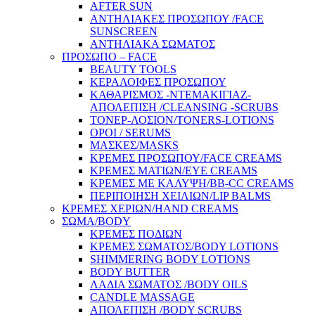
AFTER SUN
ΑΝΤΗΛΙΑΚΕΣ ΠΡΟΣΩΠΟΥ /FACE
SUNSCREEN
ΑΝΤΗΛΙΑΚΑ ΣΩΜΑΤΟΣ
ΠΡΟΣΩΠΟ – FACE
BEAUTY TOOLS
ΚΕΡΑΛΟΙΦΕΣ ΠΡΟΣΩΠΟΥ
ΚΑΘΑΡΙΣΜΟΣ -ΝΤΕΜΑΚΙΓΙΑΖ-
ΑΠΟΛΕΠΙΣΗ /CLEANSING -SCRUBS
ΤΟΝΕΡ-ΛΟΣΙΟΝ/TONERS-LOTIONS
ΟΡΟΙ / SERUMS
ΜΑΣΚΕΣ/MASKS
ΚΡΕΜΕΣ ΠΡΟΣΩΠΟΥ/FACE CREAMS
ΚΡΕΜΕΣ ΜΑΤΙΩΝ/EYE CREAMS
ΚΡΕΜΕΣ ΜΕ ΚΑΛΥΨΗ/BB-CC CREAMS
ΠΕΡΙΠΟΙΗΣΗ ΧΕΙΛΙΩΝ/LIP BALMS
ΚΡΕΜΕΣ ΧΕΡΙΩΝ/HAND CREAMS
ΣΩΜΑ/BODY
ΚΡΕΜΕΣ ΠΟΔΙΩΝ
ΚΡΕΜΕΣ ΣΩΜΑΤΟΣ/BODY LOTIONS
SHIMMERING BODY LOTIONS
BODY BUTTER
ΛΑΔΙΑ ΣΩΜΑΤΟΣ /BODY OILS
CANDLE MASSAGE
ΑΠΟΛΕΠΙΣΗ /BODY SCRUBS