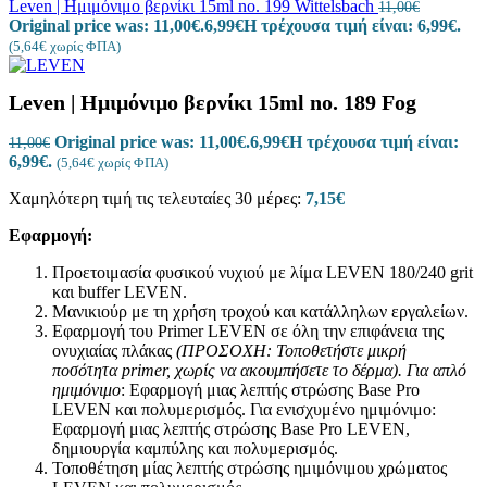
Leven | Ημιμόνιμο βερνίκι 15ml no. 199 Wittelsbach
11,00
€
Original price was: 11,00€.
6,99
€
Η τρέχουσα τιμή είναι: 6,99€.
(
5,64
€
χωρίς ΦΠΑ)
Leven | Ημιμόνιμο βερνίκι 15ml no. 189 Fog
Original price was: 11,00€.
6,99
€
Η τρέχουσα τιμή είναι:
11,00
€
6,99€.
(
5,64
€
χωρίς ΦΠΑ)
Χαμηλότερη τιμή τις τελευταίες 30 μέρες:
7,15
€
Εφαρμογή:
Προετοιμασία φυσικού νυχιού με λίμα LEVEN 180/240 grit
και buffer LEVEN.
Μανικιούρ με τη χρήση τροχού και κατάλληλων εργαλείων.
Εφαρμογή του Primer LEVEN σε όλη την επιφάνεια της
ονυχιαίας πλάκας
(ΠΡΟΣΟΧΗ: Τοποθετήστε μικρή
ποσότητα
primer
, χωρίς να ακουμπήσετε το δέρμα).
Για απλό
ημιμόνιμο
: Εφαρμογή μιας λεπτής στρώσης Base Pro
LEVEN και πολυμερισμός. Για ενισχυμένο ημιμόνιμο:
Εφαρμογή μιας λεπτής στρώσης Base Pro LEVEN,
δημιουργία καμπύλης και πολυμερισμός.
Τοποθέτηση μίας λεπτής στρώσης ημιμόνιμου χρώματος