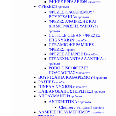
ΘΗΚΕΣ ΕΡΓΑΛΕΙΩΝ
3 προϊόντα
ΦΡΕΖΕΣ
92 προϊόντα
ΦΡΕΖΕΣ ΚΑΘΑΡΙΣΜΟΥ/
ΒΟΥΡΤΣΑΚΙΑ
6 προϊόντα
ΦΡΕΖΕΣ ΑΦΑΙΡΕΣΗΣ ΚΑΙ
ΔΙΑΜΟΡΦΩΣΗΣ ΥΛΙΚΟΥ
19
προϊόντα
CUTICLE CLEAN / ΦΡΕΖΕΣ
ΕΠΩΝΥΧΙΩΝ
15 προϊόντα
CERAMIC /ΚΕΡΑΜΙΚΕΣ
ΦΡΕΖΕΣ
1 προϊόν
ΦΡΕΖΕΣ ΛΕΙΑΝΣΗΣ
9 προϊόντα
ΣΤΕΛΕΧΗ/ΑΝΤΑΛΛΑΚΤΙΚΑ
17
προϊόντα
PODO DISC/ ΦΡΕΖΕΣ
ΠΟΔΟΛΟΓΙΑΣ
28 προϊόντα
ΒΟΥΡΤΣΑΚΙΑ ΚΑΘΑΡΙΣΜΟΥ
4 προϊόντα
ΡΑΣΠΕΣ
9 προϊόντα
ΠΙΝΕΛΑ ΝΥΧΙΩΝ
35 προϊόντα
ΚΛΙΒΑΝΟΙ/ΑΠΟΣΤΕΙΡΩΤΕΣ
3 προϊόντα
ΑΠΟΛΥΜΑΝΣΗ
9 προϊόντα
ΑΝΤΙΣΗΠΤΙΚΑ
7 προϊόντα
Cleanser / Sanitizer
6 προϊόντα
ΛΑΜΠΕΣ ΠΟΛΥΜΕΡΙΣΜΟΥ
8 προϊόντα