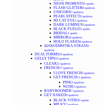
NEON PIGMENTS
1 προϊόν
FLASH GLITTER
9 προϊόντα
UNICORN
7 προϊόντα
PEARL EFFECT
6 προϊόντα
9D CAT EYE
5 προϊόντα
DARK LUMINUS
3 προϊόντα
BLACK FUEGO
1 προϊόν
BRIDAL
1 προϊόν
MIRROR
20 προϊόντα
HOLO FLAKES
6 προϊόντα
ΔΙΑΚΟΣΜΗΤΙΚΑ STRASS
3
προϊόντα
DUAL FORMS
10 προϊόντα
GELLY TIPS
53 προϊόντα
CLEAR
21 προϊόντα
FRENCH
17 προϊόντα
I LOVE FRENCH
5 προϊόντα
GET FRENCH
11 προϊόντα
PINK
5 προϊόντα
NUDE
5 προϊόντα
BABYBOOMER
7 προϊόντα
GET NAKED
9 προϊόντα
BLACK VITRO
1 προϊόν
MILKY
2 προϊόντα