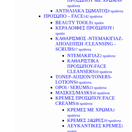
ΠΡΟΣΩΠΟΥ ΜΕ ΧΡΩΜΑ
6
προϊόντα
ΑΝΤΗΛΙΑΚΑ ΣΩΜΑΤΟΣ
9 προϊόντα
ΠΡΟΣΩΠΟ – FACE
142 προϊόντα
BEAUTY TOOLS
1 προϊόν
ΚΕΡΑΛΟΙΦΕΣ ΠΡΟΣΩΠΟΥ
1
προϊόν
ΚΑΘΑΡΙΣΜΟΣ -ΝΤΕΜΑΚΙΓΙΑΖ-
ΑΠΟΛΕΠΙΣΗ /CLEANSING -
SCRUBS
17 προϊόντα
ΝΤΕΜΑΚΙΓΙΑΖ
2 προϊόντα
ΚΑΘΑΡΙΣΤΙΚΑ
ΠΡΟΣΩΠΟΥ-FACE
CLEANSERS
10 προϊόντα
ΤΟΝΕΡ-ΛΟΣΙΟΝ/TONERS-
LOTIONS
9 προϊόντα
ΟΡΟΙ / SERUMS
23 προϊόντα
ΜΑΣΚΕΣ/MASKS
16 προϊόντα
ΚΡΕΜΕΣ ΠΡΟΣΩΠΟΥ/FACE
CREAMS
38 προϊόντα
ΚΡΕΜΕΣ ΜΕ ΧΡΩΜΑ
3
προϊόντα
ΚΡΕΜΕΣ 24ΩΡΕΣ
19 προϊόντα
ΛΕΥΚΑΝΤΙΚΕΣ ΚΡΕΜΕΣ
1
προϊόν