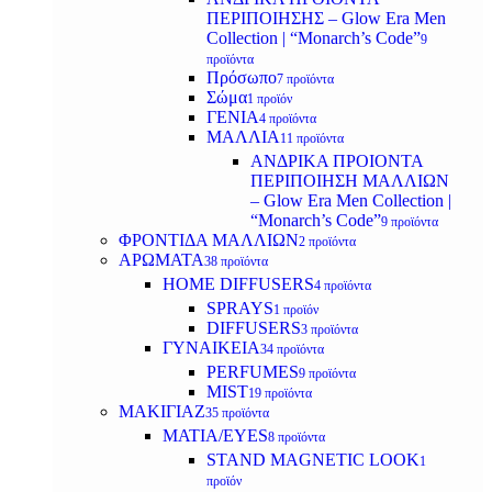
ΠΕΡΙΠΟΙΗΣΗΣ – Glow Era Men
Collection | “Monarch’s Code”
9
προϊόντα
Πρόσωπο
7 προϊόντα
Σώμα
1 προϊόν
ΓΕΝΙΑ
4 προϊόντα
ΜΑΛΛΙΑ
11 προϊόντα
ΑΝΔΡΙΚΑ ΠΡΟΙΟΝΤΑ
ΠΕΡΙΠΟΙΗΣΗ ΜΑΛΛΙΩΝ
– Glow Era Men Collection |
“Monarch’s Code”
9 προϊόντα
ΦΡΟΝΤΙΔΑ ΜΑΛΛΙΩΝ
2 προϊόντα
ΑΡΩΜΑΤΑ
38 προϊόντα
HOME DIFFUSERS
4 προϊόντα
SPRAYS
1 προϊόν
DIFFUSERS
3 προϊόντα
ΓΥΝΑΙΚΕΙΑ
34 προϊόντα
PERFUMES
9 προϊόντα
MIST
19 προϊόντα
ΜΑΚΙΓΙΑΖ
35 προϊόντα
ΜΑΤΙΑ/EYES
8 προϊόντα
STAND MAGNETIC LOOK
1
προϊόν