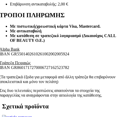
Επιβάρυνση αντικαταβολής: 2,00 €
ΤΡΟΠΟΙ ΠΛΗΡΩΜΗΣ
Με πιστωτική/χρεωστική κάρτα Visa
, Mastercard.
Με αντικαταβολή
Με κατάθεση σε τραπεζικό λογαριασμό (Δικαιούχος CALL
OF BEAUTY O.E.)
Alpha Bank
ΙΒΑΝ GR5501402610261002002005924
Τράπεζα Πειραιώς
ΙΒΑΝ GR8601717270006727162523782
(Τα τραπεζικά έξοδα για μεταφορά από άλλη τράπεζα θα επιβαρύνουν
αποκλειστικά και μόνο τον πελάτη)
Στις δυο τελευταίες περιπτώσεις απαιτούνται τα στοιχεία της
παραγγελίας να αναγράφονται στην αιτιολογία της κατάθεσης.
Σχετικά προϊόντα