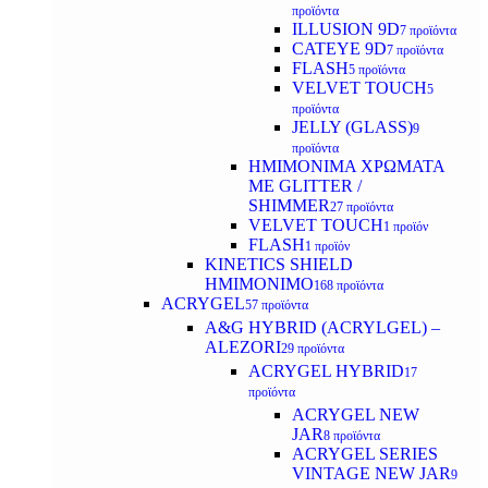
προϊόντα
ILLUSION 9D
7 προϊόντα
CATEYE 9D
7 προϊόντα
FLASH
5 προϊόντα
VELVET TOUCH
5
προϊόντα
JELLY (GLASS)
9
προϊόντα
ΗΜΙΜΟΝΙΜA ΧΡΩΜΑΤΑ
ΜΕ GLITTER /
SHIMMER
27 προϊόντα
VELVET TOUCH
1 προϊόν
FLASH
1 προϊόν
KINETICS SHIELD
ΗΜΙΜΟΝΙΜΟ
168 προϊόντα
ACRYGEL
57 προϊόντα
A&G HYBRID (ACRYLGEL) –
ALEZORI
29 προϊόντα
ACRYGEL HYBRID
17
προϊόντα
ACRYGEL NEW
JAR
8 προϊόντα
ACRYGEL SERIES
VINTAGE NEW JAR
9