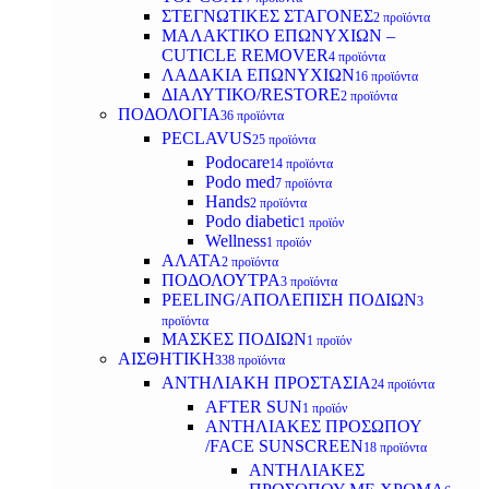
ΣΤΕΓΝΩΤΙΚΕΣ ΣΤΑΓΟΝΕΣ
2 προϊόντα
ΜΑΛΑΚΤΙΚΟ ΕΠΩΝΥΧΙΩΝ –
CUTICLE REMOVER
4 προϊόντα
ΛΑΔΑΚΙΑ ΕΠΩΝΥΧΙΩΝ
16 προϊόντα
ΔΙΑΛΥΤΙΚΟ/RESTORE
2 προϊόντα
ΠΟΔΟΛΟΓΙΑ
36 προϊόντα
PECLAVUS
25 προϊόντα
Podocare
14 προϊόντα
Podo med
7 προϊόντα
Hands
2 προϊόντα
Podo diabetic
1 προϊόν
Wellness
1 προϊόν
ΑΛΑΤΑ
2 προϊόντα
ΠΟΔΟΛΟΥΤΡΑ
3 προϊόντα
PEELING/ΑΠΟΛΕΠΙΣΗ ΠΟΔΙΩΝ
3
προϊόντα
ΜΑΣΚΕΣ ΠΟΔΙΩΝ
1 προϊόν
ΑΙΣΘΗΤΙΚΗ
338 προϊόντα
ΑΝΤΗΛΙΑΚΗ ΠΡΟΣΤΑΣΙΑ
24 προϊόντα
AFTER SUN
1 προϊόν
ΑΝΤΗΛΙΑΚΕΣ ΠΡΟΣΩΠΟΥ
/FACE SUNSCREEN
18 προϊόντα
ΑΝΤΗΛΙΑΚΕΣ