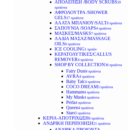
ΑΠΟΛΕΠΙΣΗ /BODY SCRUBS
19
προϊόντα
ΑΦΡΟΛΟΥΤΡΑ /SHOWER
GELS
17 προϊόντα
ΑΛΑΤΑ ΜΠΑΝΙΟΥ/SALT
8 προϊόντα
ΣΑΠΟΥΝΙΑ /SOAPS
4 προϊόντα
ΜΑΣΚΕΣ/MASKS
7 προϊόντα
ΛΑΔΙΑ ΜΑΣΑΖ/MASSAGE
OILS
6 προϊόντα
ICE COOLING
1 προϊόν
ΚΕΡΑΤΟΛΥΤΙΚΕΣ/CALLUS
REMOVER
4 προϊόντα
SHOP BY COLLECTION
36 προϊόντα
Fairy Dust
4 προϊόντα
AVRA
4 προϊόντα
Baby Talc
4 προϊόντα
COCO DREAM
3 προϊόντα
Hammam
4 προϊόντα
My Musk
4 προϊόντα
Perla
4 προϊόντα
Queen
4 προϊόντα
Stars
5 προϊόντα
ΚΕΡΙΑ-ΑΠΟΤΡΙΧΩΣΗ
6 προϊόντα
ΑΝΔΡΙΚΗ ΠΕΡΙΠΟΙΗΣΗ
21 προϊόντα
ΑΝΔΡΙΚΑ ΠΡΟΙΟΝΤΑ