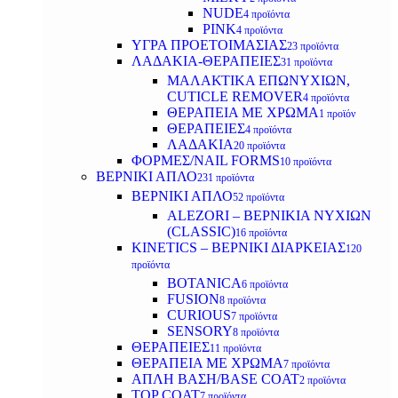
NUDE
4 προϊόντα
PINK
4 προϊόντα
ΥΓΡΑ ΠΡΟΕΤΟΙΜΑΣΙΑΣ
23 προϊόντα
ΛΑΔΑΚΙΑ-ΘΕΡΑΠΕΙΕΣ
31 προϊόντα
ΜΑΛΑΚΤΙΚΑ ΕΠΩΝΥΧΙΩΝ,
CUTICLE REMOVER
4 προϊόντα
ΘΕΡΑΠΕΙΑ ΜΕ ΧΡΩΜΑ
1 προϊόν
ΘΕΡΑΠΕΙΕΣ
4 προϊόντα
ΛΑΔΑΚΙΑ
20 προϊόντα
ΦΟΡΜΕΣ/NAIL FORMS
10 προϊόντα
ΒΕΡΝΙΚΙ ΑΠΛΟ
231 προϊόντα
ΒΕΡΝΙΚΙ ΑΠΛΟ
52 προϊόντα
ALEZORI – ΒΕΡΝΙΚΙΑ ΝΥΧΙΩΝ
(CLASSIC)
16 προϊόντα
KINETICS – ΒΕΡΝΙΚΙ ΔΙΑΡΚΕΙΑΣ
120
προϊόντα
BOTANICA
6 προϊόντα
FUSION
8 προϊόντα
CURIOUS
7 προϊόντα
SENSORY
8 προϊόντα
ΘΕΡΑΠΕΙΕΣ
11 προϊόντα
ΘΕΡΑΠΕΙΑ ΜΕ ΧΡΩΜΑ
7 προϊόντα
ΑΠΛΗ ΒΑΣΗ/BASE COAT
2 προϊόντα
TOP COAT
7 προϊόντα