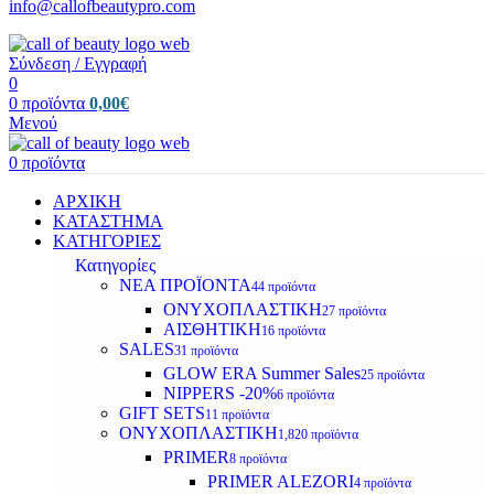
info@callofbeautypro.com
Σύνδεση / Εγγραφή
0
0
προϊόντα
0,00
€
Μενού
0
προϊόντα
ΑΡΧΙΚΗ
ΚΑΤΑΣΤΗΜΑ
ΚΑΤΗΓΟΡΙΕΣ
Κατηγορίες
ΝΕΑ ΠΡΟΪΟΝΤΑ
44 προϊόντα
ΟΝΥΧΟΠΛΑΣΤΙΚΗ
27 προϊόντα
ΑΙΣΘΗΤΙΚΗ
16 προϊόντα
SALES
31 προϊόντα
GLOW ERA Summer Sales
25 προϊόντα
NIPPERS -20%
6 προϊόντα
GIFT SETS
11 προϊόντα
ΟΝΥΧΟΠΛΑΣΤΙΚΗ
1,820 προϊόντα
PRIMER
8 προϊόντα
PRIMER ALEZORI
4 προϊόντα