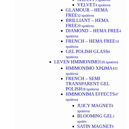
5 προϊόντα
VELVET
4 προϊόντα
GLAMOUR – HEMA
FREE
52 προϊόντα
BRILLIANT – HEMA
FREE
20 προϊόντα
DIAMOND – HEMA FREE
4
προϊόντα
FRENCH – HEMA FREE
14
προϊόντα
GEL POLISH GLASS
6
προϊόντα
LEVEN ΗΜΙΜΟΝΙΜΟ
518 προϊόντα
ΗΜΙΜΟΝΙΜΟ ΧΡΩΜΑ
431
προϊόντα
FRENCH – SEMI
TRANSPARENT GEL
POLISH
18 προϊόντα
HMIMONIMA EFFECTS
47
προϊόντα
JUICY MAGNET
8
προϊόντα
BLOOMING GEL
1
προϊόν
SATIN MAGNET
9