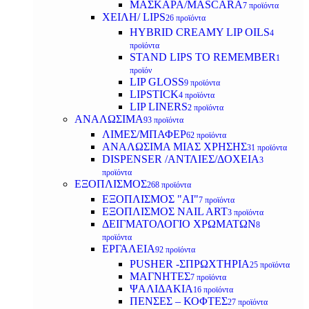
ΜΑΣΚΑΡΑ/MASCARA
7 προϊόντα
ΧΕΙΛΗ/ LIPS
26 προϊόντα
HYBRID CREAMY LIP OILS
4
προϊόντα
STAND LIPS TO REMEMBER
1
προϊόν
LIP GLOSS
9 προϊόντα
LIPSTICK
4 προϊόντα
LIP LINERS
2 προϊόντα
ΑΝΑΛΩΣΙΜΑ
93 προϊόντα
ΛΙΜΕΣ/ΜΠΑΦΕΡ
62 προϊόντα
ΑΝΑΛΩΣΙΜΑ ΜΙΑΣ ΧΡΗΣΗΣ
31 προϊόντα
DISPENSER /ΑΝΤΛΙΕΣ/ΔΟΧΕΙΑ
3
προϊόντα
ΕΞΟΠΛΙΣΜΟΣ
268 προϊόντα
ΕΞΟΠΛΙΣΜΟΣ "AI"
7 προϊόντα
ΕΞΟΠΛΙΣΜΟΣ NAIL ART
3 προϊόντα
ΔΕΙΓΜΑΤΟΛΟΓΙΟ ΧΡΩΜΑΤΩΝ
8
προϊόντα
ΕΡΓΑΛΕΙΑ
92 προϊόντα
PUSHER -ΣΠΡΩΧΤΗΡΙΑ
25 προϊόντα
ΜΑΓΝΗΤΕΣ
7 προϊόντα
ΨΑΛΙΔΑΚΙΑ
16 προϊόντα
ΠΕΝΣΕΣ – ΚΟΦΤΕΣ
27 προϊόντα