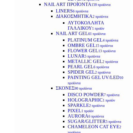
NAIL ART ΠΡΟΪΟΝΤΑ
159 προϊόντα
LINERS
6 προϊόντα
ΔΙΑΚΟΣΜΗΤΙΚΑ
2 προϊόντα
ΑΥΤΟΚΟΛΛΗΤΑ
ΓΑΛΛΙΚΟΥ
1 προϊόν
NAIL ART GEL
61 προϊόντα
PLATINUM GEL
4 προϊόντα
OMBRE GEL
15 προϊόντα
FLOWER GEL
13 προϊόντα
LUNAR
5 προϊόντα
METALLIC GEL
2 προϊόντα
PEARL GEL
6 προϊόντα
SPIDER GEL
2 προϊόντα
PAINTING GEL UV/LED
10
προϊόντα
ΣΚΟΝΕΣ
90 προϊόντα
DISCO POWDER
7 προϊόντα
HOLOGRAPHIC
1 προϊόν
SPARKLE
2 προϊόντα
PIXEL
1 προϊόν
AURORA
6 προϊόντα
SUGAR/GLITTER
5 προϊόντα
CHAMELEON CAT EYE
2
προϊόντα