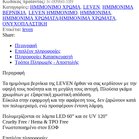
Κωδικός προϊόντος:
lv-00960-189
Κατηγορίες:
ΗΜΙΜΟΝΙΜΟ ΧΡΩΜΑ
,
LEVEN
,
ΗΜΙΜΟΝΙΜΑ
ΒΕΡΝΙΚΙΑ
,
LEVEN ΗΜΙΜΟΝΙΜΟ
,
ΗΜΙΜΟΝΙΜΑ
,
ΗΜΙΜΟΝΙΜΑ ΧΡΩΜΑΤΑ|ΗΜΙΜΟΝΙΜΑ ΧΡΩΜΑΤΑ
,
ΟΝΥΧΟΠΛΑΣΤΙΚΗ
Ετικέτα:
leven
Share:
Περιγραφή
Επιπλέον πληροφορίες
Πληροφορίες Κατασκευαστή
Τρόποι Πληρωμής - Αποστολής
Περιγραφή
Τα ημιμόνιμα βερνίκια της LEVEN ήρθαν να σας κερδίσουν με την
υψηλή τους ποιότητα και τη μεγάλη τους αντοχή. Πλούσια γκάμα
χρωμάτων με εξαιρετική χρωστική απόδοση.
Εύκολα στην εφαρμογή και την αφαίρεση τους, δεν ζαρώνουν κατά
τον πολυμερισμό, ενώ προσφέρουν έντονη λάμψη.
Πολυμερίζονται σε λάμπα LED 60” και σε UV 120”
Cruelty Free / Hema & TPO Free
Γνωστοποιημένο στον ΕΟΦ
Επιπλέον πληροφορίες