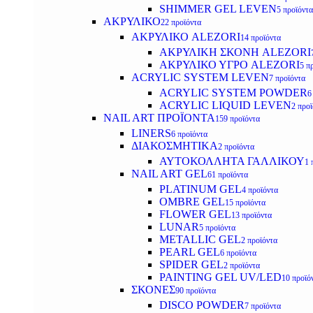
SHIMMER GEL LEVEN
5 προϊόντα
ΑΚΡΥΛΙΚΟ
22 προϊόντα
ΑΚΡΥΛΙΚΟ ALEZORI
14 προϊόντα
ΑΚΡΥΛΙΚΗ ΣΚΟΝΗ ALEZORI
ΑΚΡΥΛΙΚΟ ΥΓΡΟ ALEZORI
5 π
ACRYLIC SYSTEM LEVEN
7 προϊόντα
ACRYLIC SYSTEM POWDER
6
ACRYLIC LIQUID LEVEN
2 προ
NAIL ART ΠΡΟΪΟΝΤΑ
159 προϊόντα
LINERS
6 προϊόντα
ΔΙΑΚΟΣΜΗΤΙΚΑ
2 προϊόντα
ΑΥΤΟΚΟΛΛΗΤΑ ΓΑΛΛΙΚΟΥ
1 
NAIL ART GEL
61 προϊόντα
PLATINUM GEL
4 προϊόντα
OMBRE GEL
15 προϊόντα
FLOWER GEL
13 προϊόντα
LUNAR
5 προϊόντα
METALLIC GEL
2 προϊόντα
PEARL GEL
6 προϊόντα
SPIDER GEL
2 προϊόντα
PAINTING GEL UV/LED
10 προϊό
ΣΚΟΝΕΣ
90 προϊόντα
DISCO POWDER
7 προϊόντα