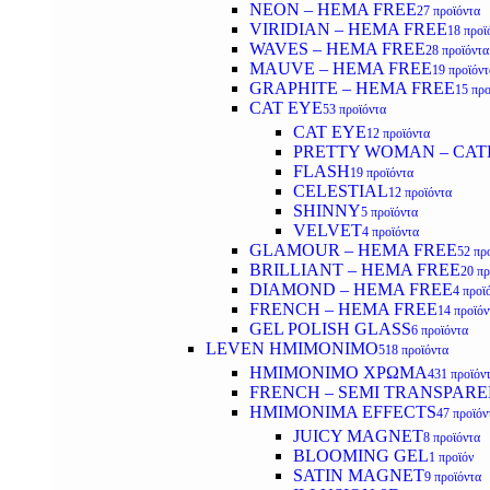
NEON – HEMA FREE
27 προϊόντα
VIRIDIAN – HEMA FREE
18 προϊ
WAVES – HEMA FREE
28 προϊόντα
MAUVE – HEMA FREE
19 προϊόντ
GRAPHITE – HEMA FREE
15 προ
CAT EYE
53 προϊόντα
CAT EYE
12 προϊόντα
PRETTY WOMAN – CAT
FLASH
19 προϊόντα
CELESTIAL
12 προϊόντα
SHINNY
5 προϊόντα
VELVET
4 προϊόντα
GLAMOUR – HEMA FREE
52 πρ
BRILLIANT – HEMA FREE
20 πρ
DIAMOND – HEMA FREE
4 προϊ
FRENCH – HEMA FREE
14 προϊόν
GEL POLISH GLASS
6 προϊόντα
LEVEN ΗΜΙΜΟΝΙΜΟ
518 προϊόντα
ΗΜΙΜΟΝΙΜΟ ΧΡΩΜΑ
431 προϊόν
FRENCH – SEMI TRANSPARE
HMIMONIMA EFFECTS
47 προϊόν
JUICY MAGNET
8 προϊόντα
BLOOMING GEL
1 προϊόν
SATIN MAGNET
9 προϊόντα