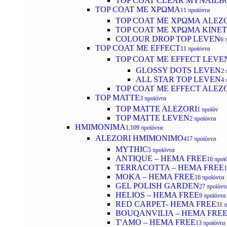
TOP COAT CLEAR MYNAILB
TOP COAT ΜΕ ΧΡΩΜΑ
11 προϊόντα
TOP COAT ΜΕ ΧΡΩΜΑ ALEZ
TOP COAT ΜΕ ΧΡΩΜΑ KINET
COLOUR DROP TOP LEVEN
6 
TOP COAT ΜΕ EFFECT
11 προϊόντα
TOP COAT ME EFFECT LEVE
GLOSSY DOTS LEVEN
2 
ALL STAR TOP LEVEN
4 
TOP COAT ME EFFECT ALEZ
TOP MATTE
3 προϊόντα
TOP MATTE ALEZORI
1 προϊόν
TOP MATTE LEVEN
2 προϊόντα
ΗΜΙΜΟΝΙΜΑ
1,109 προϊόντα
ALEZORI ΗΜΙΜΟΝΙΜΟ
417 προϊόντα
MYTHIC
5 προϊόντα
ANTIQUE – HEMA FREE
16 προϊ
TERRACOTTA – HEMA FREE
1
MOKA – HEMA FREE
16 προϊόντα
GEL POLISH GARDEN
27 προϊόντ
HELIOS – HEMA FREE
9 προϊόντα
RED CARPET- HEMA FREE
31 
BOUQANVILIA – HEMA FRE
T'AMO – HEMA FREE
13 προϊόντα