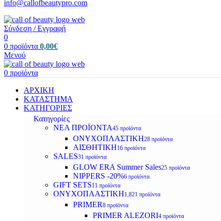
info@callofbeautypro.com
Σύνδεση / Εγγραφή
0
0
προϊόντα
0,00
€
Μενού
0
προϊόντα
ΑΡΧΙΚΗ
ΚΑΤΑΣΤΗΜΑ
ΚΑΤΗΓΟΡΙΕΣ
Κατηγορίες
ΝΕΑ ΠΡΟΪΟΝΤΑ
45 προϊόντα
ΟΝΥΧΟΠΛΑΣΤΙΚΗ
28 προϊόντα
ΑΙΣΘΗΤΙΚΗ
16 προϊόντα
SALES
31 προϊόντα
GLOW ERA Summer Sales
25 προϊόντα
NIPPERS -20%
6 προϊόντα
GIFT SETS
11 προϊόντα
ΟΝΥΧΟΠΛΑΣΤΙΚΗ
1,821 προϊόντα
PRIMER
8 προϊόντα
PRIMER ALEZORI
4 προϊόντα