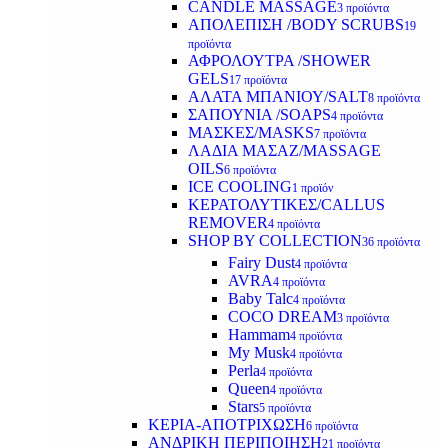
CANDLE MASSAGE
3 προϊόντα
ΑΠΟΛΕΠΙΣΗ /BODY SCRUBS
19
προϊόντα
ΑΦΡΟΛΟΥΤΡΑ /SHOWER
GELS
17 προϊόντα
ΑΛΑΤΑ ΜΠΑΝΙΟΥ/SALT
8 προϊόντα
ΣΑΠΟΥΝΙΑ /SOAPS
4 προϊόντα
ΜΑΣΚΕΣ/MASKS
7 προϊόντα
ΛΑΔΙΑ ΜΑΣΑΖ/MASSAGE
OILS
6 προϊόντα
ICE COOLING
1 προϊόν
ΚΕΡΑΤΟΛΥΤΙΚΕΣ/CALLUS
REMOVER
4 προϊόντα
SHOP BY COLLECTION
36 προϊόντα
Fairy Dust
4 προϊόντα
AVRA
4 προϊόντα
Baby Talc
4 προϊόντα
COCO DREAM
3 προϊόντα
Hammam
4 προϊόντα
My Musk
4 προϊόντα
Perla
4 προϊόντα
Queen
4 προϊόντα
Stars
5 προϊόντα
ΚΕΡΙΑ-ΑΠΟΤΡΙΧΩΣΗ
6 προϊόντα
ΑΝΔΡΙΚΗ ΠΕΡΙΠΟΙΗΣΗ
21 προϊόντα