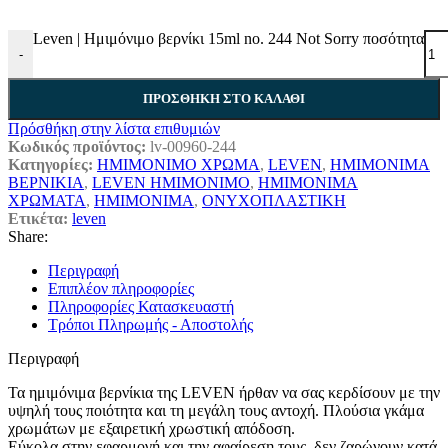
Leven | Ημιμόνιμο βερνίκι 15ml no. 244 Not Sorry ποσότητα
-
ΠΡΟΣΘΉΚΗ ΣΤΟ ΚΑΛΆΘΙ
Πρόσθήκη στην λίστα επιθυμιών
Κωδικός προϊόντος:
lv-00960-244
Κατηγορίες:
ΗΜΙΜΟΝΙΜΟ ΧΡΩΜΑ
,
LEVEN
,
ΗΜΙΜΟΝΙΜΑ
ΒΕΡΝΙΚΙΑ
,
LEVEN ΗΜΙΜΟΝΙΜΟ
,
ΗΜΙΜΟΝΙΜΑ
ΧΡΩΜΑΤΑ
,
ΗΜΙΜΟΝΙΜΑ
,
ΟΝΥΧΟΠΛΑΣΤΙΚΗ
Ετικέτα:
leven
Share:
Περιγραφή
Επιπλέον πληροφορίες
Πληροφορίες Κατασκευαστή
Τρόποι Πληρωμής - Αποστολής
Περιγραφή
Τα ημιμόνιμα βερνίκια της LEVEN ήρθαν να σας κερδίσουν με την
υψηλή τους ποιότητα και τη μεγάλη τους αντοχή. Πλούσια γκάμα
χρωμάτων με εξαιρετική χρωστική απόδοση.
Εύκολα στην εφαρμογή και την αφαίρεση τους, δεν ζαρώνουν κατά