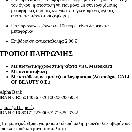
του όγκου, η αποστολή γίνεται μόνο με συνεργαζόμενες
μεταφορικές εταιρίες και για τις συγκεκριμένες αγορές
απαιτείται πάντα προεξόφληση.
Για παραγγελίες άνω των 100 ευρώ είναι δωρεάν τα
μεταφορικά.
Επιβάρυνση αντικαταβολής: 2,00 €
ΤΡΟΠΟΙ ΠΛΗΡΩΜΗΣ
Με πιστωτική/χρεωστική κάρτα Visa
, Mastercard.
Με αντικαταβολή
Με κατάθεση σε τραπεζικό λογαριασμό (Δικαιούχος CALL
OF BEAUTY O.E.)
Alpha Bank
ΙΒΑΝ GR5501402610261002002005924
Τράπεζα Πειραιώς
ΙΒΑΝ GR8601717270006727162523782
(Τα τραπεζικά έξοδα για μεταφορά από άλλη τράπεζα θα επιβαρύνουν
αποκλειστικά και μόνο τον πελάτη)