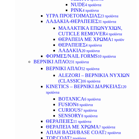
NUDE
4 προϊόντα
PINK
4 προϊόντα
ΥΓΡΑ ΠΡΟΕΤΟΙΜΑΣΙΑΣ
23 προϊόντα
ΛΑΔΑΚΙΑ-ΘΕΡΑΠΕΙΕΣ
31 προϊόντα
ΜΑΛΑΚΤΙΚΑ ΕΠΩΝΥΧΙΩΝ,
CUTICLE REMOVER
4 προϊόντα
ΘΕΡΑΠΕΙΑ ΜΕ ΧΡΩΜΑ
1 προϊόν
ΘΕΡΑΠΕΙΕΣ
4 προϊόντα
ΛΑΔΑΚΙΑ
20 προϊόντα
ΦΟΡΜΕΣ/NAIL FORMS
10 προϊόντα
ΒΕΡΝΙΚΙ ΑΠΛΟ
231 προϊόντα
ΒΕΡΝΙΚΙ ΑΠΛΟ
52 προϊόντα
ALEZORI – ΒΕΡΝΙΚΙΑ ΝΥΧΙΩΝ
(CLASSIC)
16 προϊόντα
KINETICS – ΒΕΡΝΙΚΙ ΔΙΑΡΚΕΙΑΣ
120
προϊόντα
BOTANICA
6 προϊόντα
FUSION
8 προϊόντα
CURIOUS
7 προϊόντα
SENSORY
8 προϊόντα
ΘΕΡΑΠΕΙΕΣ
11 προϊόντα
ΘΕΡΑΠΕΙΑ ΜΕ ΧΡΩΜΑ
7 προϊόντα
ΑΠΛΗ ΒΑΣΗ/BASE COAT
2 προϊόντα
TOP COAT
7 προϊόντα