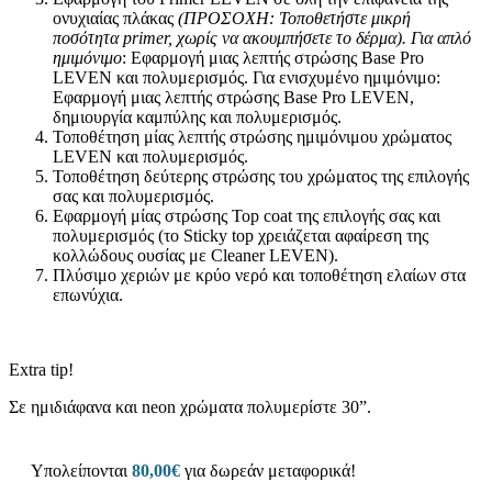
ονυχιαίας πλάκας
(ΠΡΟΣΟΧΗ: Τοποθετήστε μικρή
ποσότητα
primer
, χωρίς να ακουμπήσετε το δέρμα).
Για απλό
ημιμόνιμο
: Εφαρμογή μιας λεπτής στρώσης Base Pro
LEVEN και πολυμερισμός. Για ενισχυμένο ημιμόνιμο:
Εφαρμογή μιας λεπτής στρώσης Base Pro LEVEN,
δημιουργία καμπύλης και πολυμερισμός.
Τοποθέτηση μίας λεπτής στρώσης ημιμόνιμου χρώματος
LEVEN και πολυμερισμός.
Τοποθέτηση δεύτερης στρώσης του χρώματος της επιλογής
σας και πολυμερισμός.
Εφαρμογή μίας στρώσης Top coat της επιλογής σας και
πολυμερισμός (το Sticky top χρειάζεται αφαίρεση της
κολλώδους ουσίας με Cleaner LEVEN).
Πλύσιμο χεριών με κρύο νερό και τοποθέτηση ελαίων στα
επωνύχια.
Extra tip!
Σε ημιδιάφανα και neon χρώματα πολυμερίστε 30”.
Υπολείπονται
80,00
€
για δωρεάν μεταφορικά!