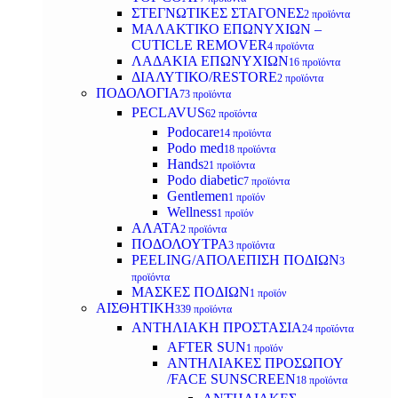
ΣΤΕΓΝΩΤΙΚΕΣ ΣΤΑΓΟΝΕΣ
2 προϊόντα
ΜΑΛΑΚΤΙΚΟ ΕΠΩΝΥΧΙΩΝ –
CUTICLE REMOVER
4 προϊόντα
ΛΑΔΑΚΙΑ ΕΠΩΝΥΧΙΩΝ
16 προϊόντα
ΔΙΑΛΥΤΙΚΟ/RESTORE
2 προϊόντα
ΠΟΔΟΛΟΓΙΑ
73 προϊόντα
PECLAVUS
62 προϊόντα
Podocare
14 προϊόντα
Podo med
18 προϊόντα
Hands
21 προϊόντα
Podo diabetic
7 προϊόντα
Gentlemen
1 προϊόν
Wellness
1 προϊόν
ΑΛΑΤΑ
2 προϊόντα
ΠΟΔΟΛΟΥΤΡΑ
3 προϊόντα
PEELING/ΑΠΟΛΕΠΙΣΗ ΠΟΔΙΩΝ
3
προϊόντα
ΜΑΣΚΕΣ ΠΟΔΙΩΝ
1 προϊόν
ΑΙΣΘΗΤΙΚΗ
339 προϊόντα
ΑΝΤΗΛΙΑΚΗ ΠΡΟΣΤΑΣΙΑ
24 προϊόντα
AFTER SUN
1 προϊόν
ΑΝΤΗΛΙΑΚΕΣ ΠΡΟΣΩΠΟΥ
/FACE SUNSCREEN
18 προϊόντα