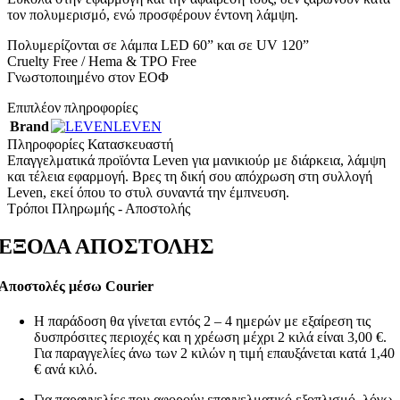
τον πολυμερισμό, ενώ προσφέρουν έντονη λάμψη.
Πολυμερίζονται σε λάμπα LED 60” και σε UV 120”
Cruelty Free / Hema & TPO Free
Γνωστοποιημένο στον ΕΟΦ
Επιπλέον πληροφορίες
Brand
LEVEN
Πληροφορίες Κατασκευαστή
Επαγγελματικά προϊόντα Leven για μανικιούρ με διάρκεια, λάμψη
και τέλεια εφαρμογή. Βρες τη δική σου απόχρωση στη συλλογή
Leven, εκεί όπου το στυλ συναντά την έμπνευση.
Τρόποι Πληρωμής - Αποστολής
ΕΞΟΔΑ ΑΠΟΣΤΟΛΗΣ
Αποστολές μέσω Courier
Η παράδοση θα γίνεται εντός 2 – 4 ημερών με εξαίρεση τις
δυσπρόσιτες περιοχές και η χρέωση μέχρι 2 κιλά είναι 3,00 €.
Για παραγγελίες άνω των 2 κιλών η τιμή επαυξάνεται κατά 1,40
€ ανά κιλό.
Για παραγγελίες που αφορούν επαγγελματικό εξοπλισμό, λόγω