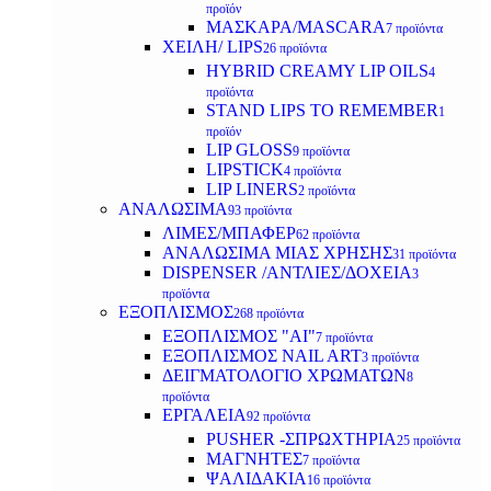
προϊόν
ΜΑΣΚΑΡΑ/MASCARA
7 προϊόντα
ΧΕΙΛΗ/ LIPS
26 προϊόντα
HYBRID CREAMY LIP OILS
4
προϊόντα
STAND LIPS TO REMEMBER
1
προϊόν
LIP GLOSS
9 προϊόντα
LIPSTICK
4 προϊόντα
LIP LINERS
2 προϊόντα
ΑΝΑΛΩΣΙΜΑ
93 προϊόντα
ΛΙΜΕΣ/ΜΠΑΦΕΡ
62 προϊόντα
ΑΝΑΛΩΣΙΜΑ ΜΙΑΣ ΧΡΗΣΗΣ
31 προϊόντα
DISPENSER /ΑΝΤΛΙΕΣ/ΔΟΧΕΙΑ
3
προϊόντα
ΕΞΟΠΛΙΣΜΟΣ
268 προϊόντα
ΕΞΟΠΛΙΣΜΟΣ "AI"
7 προϊόντα
ΕΞΟΠΛΙΣΜΟΣ NAIL ART
3 προϊόντα
ΔΕΙΓΜΑΤΟΛΟΓΙΟ ΧΡΩΜΑΤΩΝ
8
προϊόντα
ΕΡΓΑΛΕΙΑ
92 προϊόντα
PUSHER -ΣΠΡΩΧΤΗΡΙΑ
25 προϊόντα
ΜΑΓΝΗΤΕΣ
7 προϊόντα
ΨΑΛΙΔΑΚΙΑ
16 προϊόντα