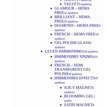
5 προϊόντα
VELVET
4 προϊόντα
GLAMOUR – HEMA
FREE
52 προϊόντα
BRILLIANT – HEMA
FREE
20 προϊόντα
DIAMOND – HEMA FREE
4
προϊόντα
FRENCH – HEMA FREE
14
προϊόντα
GEL POLISH GLASS
6
προϊόντα
LEVEN ΗΜΙΜΟΝΙΜΟ
518 προϊόντα
ΗΜΙΜΟΝΙΜΟ ΧΡΩΜΑ
431
προϊόντα
FRENCH – SEMI
TRANSPARENT GEL
POLISH
18 προϊόντα
HMIMONIMA EFFECTS
47
προϊόντα
JUICY MAGNET
8
προϊόντα
BLOOMING GEL
1
προϊόν
SATIN MAGNET
9