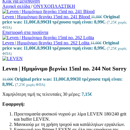
Κλικ για μεγέθυνση
Αρχική σελίδα
/
ΟΝΥΧΟΠΛΑΣΤΙΚΗ
Leven | Ημιμόνιμο βερνίκι 15ml no. 241 Blood
Original
11,00
€
price was: 11,00€.
8,99
€
Η τρέχουσα τιμή είναι: 8,99€.
(
7,25
€
χωρίς
ΦΠΑ)
Επιστροφή στα προϊόντα
Leven | Ημιμόνιμο βερνίκι 15ml no. 262 Lolita
Original
11,00
€
price was: 11,00€.
8,99
€
Η τρέχουσα τιμή είναι: 8,99€.
(
7,25
€
χωρίς
ΦΠΑ)
Leven | Ημιμόνιμο βερνίκι 15ml no. 244 Not Sorry
Original price was: 11,00€.
8,99
€
Η τρέχουσα τιμή είναι:
11,00
€
8,99€.
(
7,25
€
χωρίς ΦΠΑ)
Χαμηλότερη τιμή τις τελευταίες 30 μέρες:
7,15
€
Εφαρμογή:
Προετοιμασία φυσικού νυχιού με λίμα LEVEN 180/240 grit
και buffer LEVEN.
Μανικιούρ με τη χρήση τροχού και κατάλληλων εργαλείων.
Εφαρμογή του Primer LEVEN σε όλη την επιφάνεια της