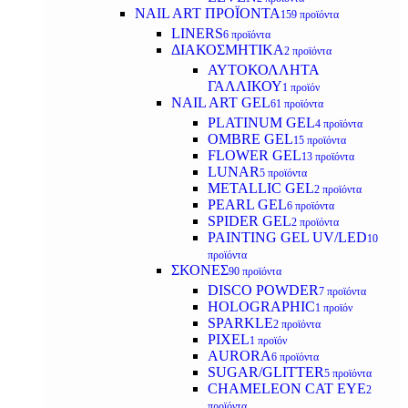
NAIL ART ΠΡΟΪΟΝΤΑ
159 προϊόντα
LINERS
6 προϊόντα
ΔΙΑΚΟΣΜΗΤΙΚΑ
2 προϊόντα
ΑΥΤΟΚΟΛΛΗΤΑ
ΓΑΛΛΙΚΟΥ
1 προϊόν
NAIL ART GEL
61 προϊόντα
PLATINUM GEL
4 προϊόντα
OMBRE GEL
15 προϊόντα
FLOWER GEL
13 προϊόντα
LUNAR
5 προϊόντα
METALLIC GEL
2 προϊόντα
PEARL GEL
6 προϊόντα
SPIDER GEL
2 προϊόντα
PAINTING GEL UV/LED
10
προϊόντα
ΣΚΟΝΕΣ
90 προϊόντα
DISCO POWDER
7 προϊόντα
HOLOGRAPHIC
1 προϊόν
SPARKLE
2 προϊόντα
PIXEL
1 προϊόν
AURORA
6 προϊόντα
SUGAR/GLITTER
5 προϊόντα
CHAMELEON CAT EYE
2
προϊόντα