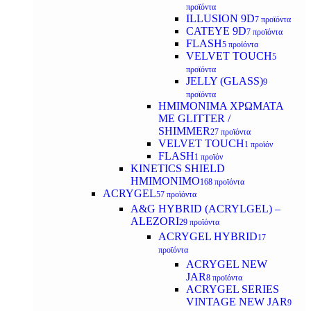
προϊόντα
ILLUSION 9D
7 προϊόντα
CATEYE 9D
7 προϊόντα
FLASH
5 προϊόντα
VELVET TOUCH
5
προϊόντα
JELLY (GLASS)
9
προϊόντα
ΗΜΙΜΟΝΙΜA ΧΡΩΜΑΤΑ
ΜΕ GLITTER /
SHIMMER
27 προϊόντα
VELVET TOUCH
1 προϊόν
FLASH
1 προϊόν
KINETICS SHIELD
ΗΜΙΜΟΝΙΜΟ
168 προϊόντα
ACRYGEL
57 προϊόντα
A&G HYBRID (ACRYLGEL) –
ALEZORI
29 προϊόντα
ACRYGEL HYBRID
17
προϊόντα
ACRYGEL NEW
JAR
8 προϊόντα
ACRYGEL SERIES
VINTAGE NEW JAR
9