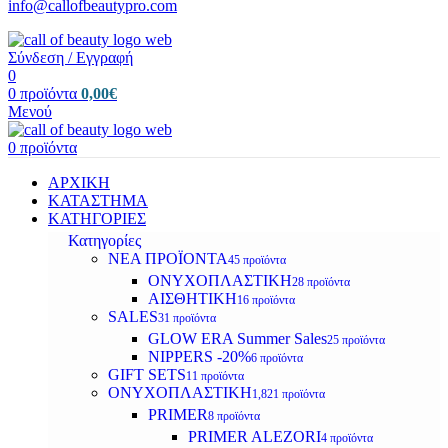
info@callofbeautypro.com
Σύνδεση / Εγγραφή
0
0
προϊόντα
0,00
€
Μενού
0
προϊόντα
ΑΡΧΙΚΗ
ΚΑΤΑΣΤΗΜΑ
ΚΑΤΗΓΟΡΙΕΣ
Κατηγορίες
ΝΕΑ ΠΡΟΪΟΝΤΑ
45 προϊόντα
ΟΝΥΧΟΠΛΑΣΤΙΚΗ
28 προϊόντα
ΑΙΣΘΗΤΙΚΗ
16 προϊόντα
SALES
31 προϊόντα
GLOW ERA Summer Sales
25 προϊόντα
NIPPERS -20%
6 προϊόντα
GIFT SETS
11 προϊόντα
ΟΝΥΧΟΠΛΑΣΤΙΚΗ
1,821 προϊόντα
PRIMER
8 προϊόντα
PRIMER ALEZORI
4 προϊόντα