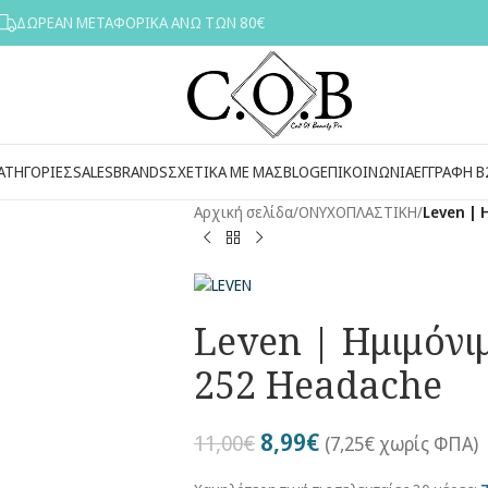
ΔΩΡΕΑΝ ΜΕΤΑΦΟΡΙΚΑ ΑΝΩ ΤΩΝ 80€
ΑΤΗΓΟΡΙΕΣ
SALES
BRANDS
ΣΧΕΤΙΚΑ ΜΕ ΜΑΣ
BLOG
ΕΠΙΚΟΙΝΩΝΙΑ
ΕΓΓΡΑΦΗ Β
Αρχική σελίδα
/
ΟΝΥΧΟΠΛΑΣΤΙΚΗ
/
Leven | 
Leven | Ημιμόνιμ
252 Headache
8,99
€
11,00
€
(
7,25
€
χωρίς ΦΠΑ)