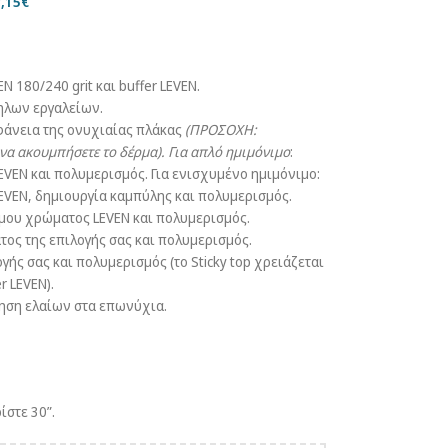
,15
€
 180/240 grit και buffer LEVEN.
ηλων εργαλείων.
ιφάνεια της ονυχιαίας πλάκας
(ΠΡΟΣΟΧΗ:
 να ακουμπήσετε το δέρμα).
Για απλό ημιμόνιμο
:
EVEN και πολυμερισμός. Για ενισχυμένο ημιμόνιμο:
EVEN, δημιουργία καμπύλης και πολυμερισμός.
μου χρώματος LEVEN και πολυμερισμός.
ος της επιλογής σας και πολυμερισμός.
γής σας και πολυμερισμός (το Sticky top χρειάζεται
 LEVEN).
τηση ελαίων στα επωνύχια.
στε 30”.