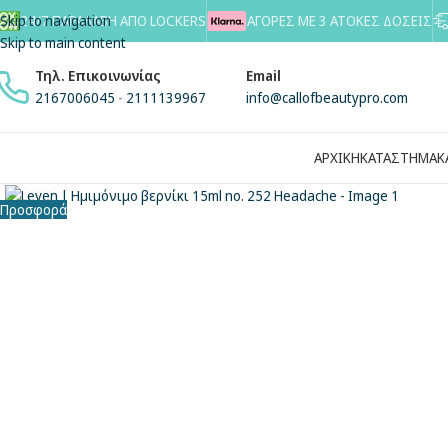
Skip to navigation
24/7 ΠΑΡΑΛΑΒΗ ΑΠΟ LOCKERS
ΑΓΟΡΕΣ ΜΕ 3 ΑΤΟΚΕΣ ΔΟΣΕΙΣ
Skip to main content
Τηλ. Επικοινωνίας
Email
2167006045
-
2111139967
info@callofbeautypro.com
ΑΡΧΙΚΗ
ΚΑΤΑΣΤΗΜΑ
Κ
Κλικ για μεγέθυνση
Προσφορά