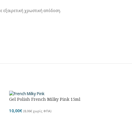
με εξαιρετική χρωστική απόδοση.
Gel Polish French Milky Pink 15ml
GEL POLISH GL
(№604_GLITTER)
10,00
€
(
8,06
€
χωρίς ΦΠΑ)
10,00
€
(
8,06
€
χωρίς