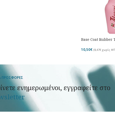
Base Coat Rubber 
10,50
€
(
8,47
€
χωρίς ΦΠ
& ΠΡΟΣΦΟΡΕΣ
ίνετε ενημερωμένοι, εγγραφείτε στο
wsletter