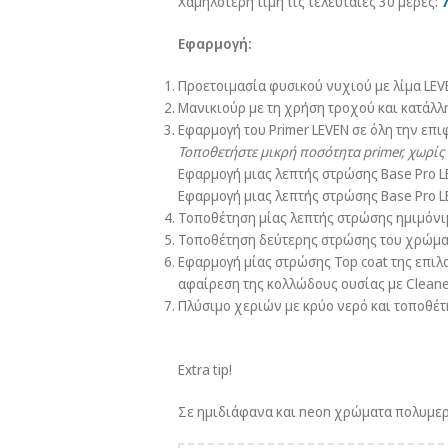
Χαμηλότερη τιμή τις τελευταίες 30 μέρες:
7
Εφαρμογή:
Προετοιμασία φυσικού νυχιού με λίμα LEVEN
Μανικιούρ με τη χρήση τροχού και κατάλλ
Εφαρμογή του Primer LEVEN σε όλη την επ
Τοποθετήστε μικρή ποσότητα
primer
, χωρίς
Εφαρμογή μιας λεπτής στρώσης Base Pro L
Εφαρμογή μιας λεπτής στρώσης Base Pro L
Τοποθέτηση μίας λεπτής στρώσης ημιμόνι
Τοποθέτηση δεύτερης στρώσης του χρώματ
Εφαρμογή μίας στρώσης Top coat της επιλο
αφαίρεση της κολλώδους ουσίας με Cleaner
Πλύσιμο χεριών με κρύο νερό και τοποθέ
Extra tip!
Σε ημιδιάφανα και neon χρώματα πολυμερί