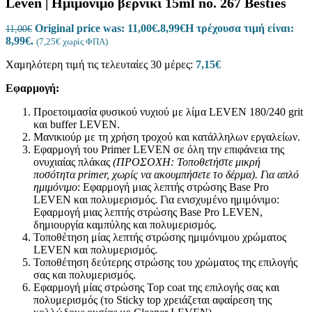
Leven | Ημιμόνιμο βερνίκι 15ml no. 267 Besties
Original price was: 11,00€.
8,99
€
Η τρέχουσα τιμή είναι:
11,00
€
8,99€.
(
7,25
€
χωρίς ΦΠΑ)
Χαμηλότερη τιμή τις τελευταίες 30 μέρες:
7,15
€
Εφαρμογή:
Προετοιμασία φυσικού νυχιού με λίμα LEVEN 180/240 grit
και buffer LEVEN.
Μανικιούρ με τη χρήση τροχού και κατάλληλων εργαλείων.
Εφαρμογή του Primer LEVEN σε όλη την επιφάνεια της
ονυχιαίας πλάκας
(ΠΡΟΣΟΧΗ: Τοποθετήστε μικρή
ποσότητα
primer
, χωρίς να ακουμπήσετε το δέρμα).
Για απλό
ημιμόνιμο
: Εφαρμογή μιας λεπτής στρώσης Base Pro
LEVEN και πολυμερισμός. Για ενισχυμένο ημιμόνιμο:
Εφαρμογή μιας λεπτής στρώσης Base Pro LEVEN,
δημιουργία καμπύλης και πολυμερισμός.
Τοποθέτηση μίας λεπτής στρώσης ημιμόνιμου χρώματος
LEVEN και πολυμερισμός.
Τοποθέτηση δεύτερης στρώσης του χρώματος της επιλογής
σας και πολυμερισμός.
Εφαρμογή μίας στρώσης Top coat της επιλογής σας και
πολυμερισμός (το Sticky top χρειάζεται αφαίρεση της