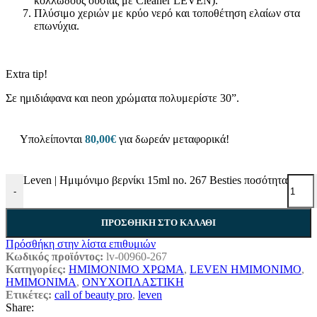
κολλώδους ουσίας με Cleaner LEVEN).
Πλύσιμο χεριών με κρύο νερό και τοποθέτηση ελαίων στα
επωνύχια.
Extra tip!
Σε ημιδιάφανα και neon χρώματα πολυμερίστε 30”.
Υπολείπονται
80,00
€
για δωρεάν μεταφορικά!
Leven | Ημιμόνιμο βερνίκι 15ml no. 267 Besties ποσότητα
-
ΠΡΟΣΘΉΚΗ ΣΤΟ ΚΑΛΆΘΙ
Πρόσθήκη στην λίστα επιθυμιών
Κωδικός προϊόντος:
lv-00960-267
Κατηγορίες:
ΗΜΙΜΟΝΙΜΟ ΧΡΩΜΑ
,
LEVEN ΗΜΙΜΟΝΙΜΟ
,
ΗΜΙΜΟΝΙΜΑ
,
ΟΝΥΧΟΠΛΑΣΤΙΚΗ
Ετικέτες:
call of beauty pro
,
leven
Share: