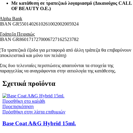
Με κατάθεση σε τραπεζικό λογαριασμό (Δικαιούχος CALL
OF BEAUTY O.E.)
Alpha Bank
ΙΒΑΝ GR5501402610261002002005924
Τράπεζα Πειραιώς
ΙΒΑΝ GR8601717270006727162523782
(Τα τραπεζικά έξοδα για μεταφορά από άλλη τράπεζα θα επιβαρύνουν
αποκλειστικά και μόνο τον πελάτη)
Στις δυο τελευταίες περιπτώσεις απαιτούνται τα στοιχεία της
παραγγελίας να αναγράφονται στην αιτιολογία της κατάθεσης.
Σχετικά προϊόντα
Προσθήκη στο καλάθι
Προεπισκόπηση
Πρόσθήκη στην λίστα επιθυμιών
Base Coat A&G Hybrid 15ml.