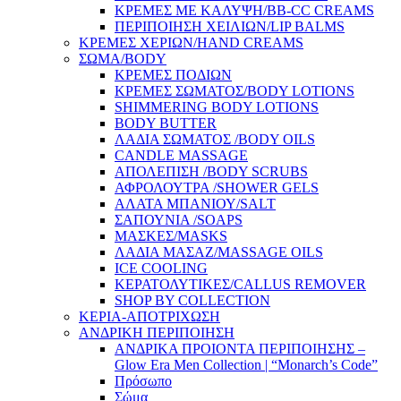
ΚΡΕΜΕΣ ΜΕ ΚΑΛΥΨΗ/BB-CC CREAMS
ΠΕΡΙΠΟΙΗΣΗ ΧΕΙΛΙΩΝ/LIP BALMS
ΚΡΕΜΕΣ ΧΕΡΙΩΝ/HAND CREAMS
ΣΩΜΑ/BODY
ΚΡΕΜΕΣ ΠΟΔΙΩΝ
ΚΡΕΜΕΣ ΣΩΜΑΤΟΣ/BODY LOTIONS
SHIMMERING BODY LOTIONS
BODY BUTTER
ΛΑΔΙΑ ΣΩΜΑΤΟΣ /BODY OILS
CANDLE MASSAGE
ΑΠΟΛΕΠΙΣΗ /BODY SCRUBS
ΑΦΡΟΛΟΥΤΡΑ /SHOWER GELS
ΑΛΑΤΑ ΜΠΑΝΙΟΥ/SALT
ΣΑΠΟΥΝΙΑ /SOAPS
ΜΑΣΚΕΣ/MASKS
ΛΑΔΙΑ ΜΑΣΑΖ/MASSAGE OILS
ICE COOLING
ΚΕΡΑΤΟΛΥΤΙΚΕΣ/CALLUS REMOVER
SHOP BY COLLECTION
ΚΕΡΙΑ-ΑΠΟΤΡΙΧΩΣΗ
ΑΝΔΡΙΚΗ ΠΕΡΙΠΟΙΗΣΗ
ΑΝΔΡΙΚΑ ΠΡΟΙΟΝΤΑ ΠΕΡΙΠΟΙΗΣΗΣ –
Glow Era Men Collection | “Monarch’s Code”
Πρόσωπο
Σώμα