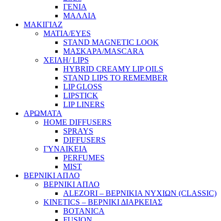
ΓΕΝΙΑ
ΜΑΛΛΙΑ
ΜΑΚΙΓΙΑΖ
ΜΑΤΙΑ/EYES
STAND MAGNETIC LOOK
ΜΑΣΚΑΡΑ/MASCARA
ΧΕΙΛΗ/ LIPS
HYBRID CREAMY LIP OILS
STAND LIPS TO REMEMBER
LIP GLOSS
LIPSTICK
LIP LINERS
ΑΡΩΜΑΤΑ
HOME DIFFUSERS
SPRAYS
DIFFUSERS
ΓΥΝΑΙΚΕΙΑ
PERFUMES
MIST
ΒΕΡΝΙΚΙ ΑΠΛΟ
ΒΕΡΝΙΚΙ ΑΠΛΟ
ALEZORI – ΒΕΡΝΙΚΙΑ ΝΥΧΙΩΝ (CLASSIC)
KINETICS – ΒΕΡΝΙΚΙ ΔΙΑΡΚΕΙΑΣ
BOTANICA
FUSION