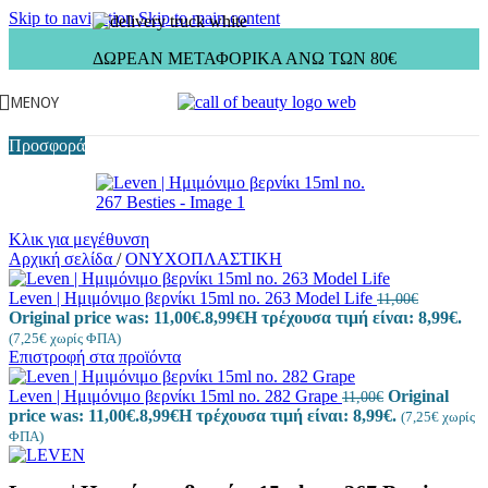
Skip to navigation
Skip to main content
ΔΩΡΕΑΝ ΜΕΤΑΦΟΡΙΚΑ ΑΝΩ ΤΩΝ 80€
ΜΕΝΟΎ
Προσφορά
Κλικ για μεγέθυνση
Αρχική σελίδα
/
ΟΝΥΧΟΠΛΑΣΤΙΚΗ
Leven | Ημιμόνιμο βερνίκι 15ml no. 263 Model Life
11,00
€
Original price was: 11,00€.
8,99
€
Η τρέχουσα τιμή είναι: 8,99€.
(
7,25
€
χωρίς ΦΠΑ)
Επιστροφή στα προϊόντα
Leven | Ημιμόνιμο βερνίκι 15ml no. 282 Grape
Original
11,00
€
price was: 11,00€.
8,99
€
Η τρέχουσα τιμή είναι: 8,99€.
(
7,25
€
χωρίς
ΦΠΑ)