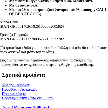
Με πιστωτική/χρεωστική κάρτα Visa
, Mastercard.
Με αντικαταβολή
Με κατάθεση σε τραπεζικό λογαριασμό (Δικαιούχος CALL
OF BEAUTY O.E.)
Alpha Bank
ΙΒΑΝ GR5501402610261002002005924
Τράπεζα Πειραιώς
ΙΒΑΝ GR8601717270006727162523782
(Τα τραπεζικά έξοδα για μεταφορά από άλλη τράπεζα θα επιβαρύνουν
αποκλειστικά και μόνο τον πελάτη)
Στις δυο τελευταίες περιπτώσεις απαιτούνται τα στοιχεία της
παραγγελίας να αναγράφονται στην αιτιολογία της κατάθεσης.
Σχετικά προϊόντα
Προσθήκη στο καλάθι
Προεπισκόπηση
Πρόσθήκη στην λίστα επιθυμιών
Acryl Remover 1000 ml.