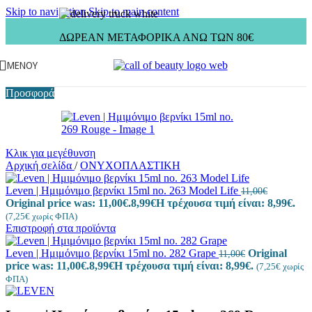
Skip to navigation
Skip to main content
ΔΩΡΕΑΝ ΜΕΤΑΦΟΡΙΚΑ ΑΝΩ ΤΩΝ 80€
ΜΕΝΟΎ
Προσφορά
Κλικ για μεγέθυνση
Αρχική σελίδα
/
ΟΝΥΧΟΠΛΑΣΤΙΚΗ
Leven | Ημιμόνιμο βερνίκι 15ml no. 263 Model Life
11,00
€
Original price was: 11,00€.
8,99
€
Η τρέχουσα τιμή είναι: 8,99€.
(
7,25
€
χωρίς ΦΠΑ)
Επιστροφή στα προϊόντα
Leven | Ημιμόνιμο βερνίκι 15ml no. 282 Grape
Original
11,00
€
price was: 11,00€.
8,99
€
Η τρέχουσα τιμή είναι: 8,99€.
(
7,25
€
χωρίς
ΦΠΑ)