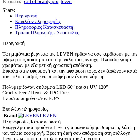
Ετικέτες:
call of beauty pro
,
leven
Share:
Περιγραφή
Επιπλέον πληροφορίες
Πληροφορίες Κατασκευαστή
Τρόποι Πληρωμής - Αποστολής
Περιγραφή
Τα ημιμόνιμα βερνίκια της LEVEN ήρθαν να σας κερδίσουν με την
υψηλή τους ποιότητα και τη μεγάλη τους αντοχή. Πλούσια γκάμα
χρωμάτων με εξαιρετική χρωστική απόδοση.
Εύκολα στην εφαρμογή και την αφαίρεση τους, δεν ζαρώνουν κατά
τον πολυμερισμό, ενώ προσφέρουν έντονη λάμψη.
Πολυμερίζονται σε λάμπα LED 60” και σε UV 120”
Cruelty Free / Hema & TPO Free
Γνωστοποιημένο στον ΕΟΦ
Επιπλέον πληροφορίες
Brand
LEVEN
Πληροφορίες Κατασκευαστή
Επαγγελματικά προϊόντα Leven για μανικιούρ με διάρκεια, λάμψη
και τέλεια εφαρμογή. Βρες τη δική σου απόχρωση στη συλλογή
Leven, εκεί όπου το στυλ συναντά την έμπνευση.