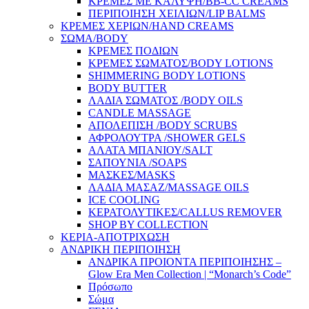
ΚΡΕΜΕΣ ΜΕ ΚΑΛΥΨΗ/BB-CC CREAMS
ΠΕΡΙΠΟΙΗΣΗ ΧΕΙΛΙΩΝ/LIP BALMS
ΚΡΕΜΕΣ ΧΕΡΙΩΝ/HAND CREAMS
ΣΩΜΑ/BODY
ΚΡΕΜΕΣ ΠΟΔΙΩΝ
ΚΡΕΜΕΣ ΣΩΜΑΤΟΣ/BODY LOTIONS
SHIMMERING BODY LOTIONS
BODY BUTTER
ΛΑΔΙΑ ΣΩΜΑΤΟΣ /BODY OILS
CANDLE MASSAGE
ΑΠΟΛΕΠΙΣΗ /BODY SCRUBS
ΑΦΡΟΛΟΥΤΡΑ /SHOWER GELS
ΑΛΑΤΑ ΜΠΑΝΙΟΥ/SALT
ΣΑΠΟΥΝΙΑ /SOAPS
ΜΑΣΚΕΣ/MASKS
ΛΑΔΙΑ ΜΑΣΑΖ/MASSAGE OILS
ICE COOLING
ΚΕΡΑΤΟΛΥΤΙΚΕΣ/CALLUS REMOVER
SHOP BY COLLECTION
ΚΕΡΙΑ-ΑΠΟΤΡΙΧΩΣΗ
ΑΝΔΡΙΚΗ ΠΕΡΙΠΟΙΗΣΗ
ΑΝΔΡΙΚΑ ΠΡΟΙΟΝΤΑ ΠΕΡΙΠΟΙΗΣΗΣ –
Glow Era Men Collection | “Monarch’s Code”
Πρόσωπο
Σώμα