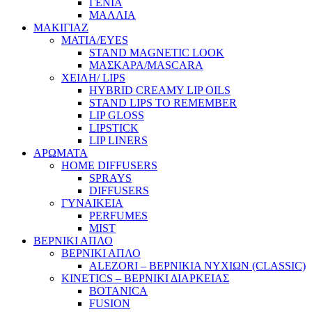
ΓΕΝΙΑ
ΜΑΛΛΙΑ
ΜΑΚΙΓΙΑΖ
ΜΑΤΙΑ/EYES
STAND MAGNETIC LOOK
ΜΑΣΚΑΡΑ/MASCARA
ΧΕΙΛΗ/ LIPS
HYBRID CREAMY LIP OILS
STAND LIPS TO REMEMBER
LIP GLOSS
LIPSTICK
LIP LINERS
ΑΡΩΜΑΤΑ
HOME DIFFUSERS
SPRAYS
DIFFUSERS
ΓΥΝΑΙΚΕΙΑ
PERFUMES
MIST
ΒΕΡΝΙΚΙ ΑΠΛΟ
ΒΕΡΝΙΚΙ ΑΠΛΟ
ALEZORI – ΒΕΡΝΙΚΙΑ ΝΥΧΙΩΝ (CLASSIC)
KINETICS – ΒΕΡΝΙΚΙ ΔΙΑΡΚΕΙΑΣ
BOTANICA
FUSION