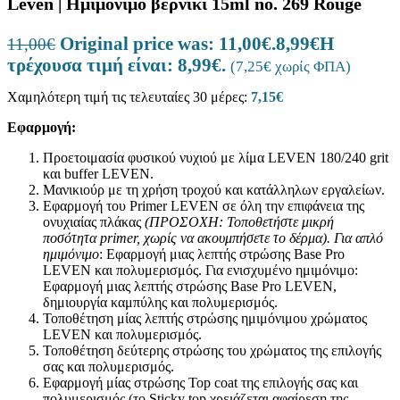
Leven | Ημιμόνιμο βερνίκι 15ml no. 269 Rouge
Original price was: 11,00€.
8,99
€
Η
11,00
€
τρέχουσα τιμή είναι: 8,99€.
(
7,25
€
χωρίς ΦΠΑ)
Χαμηλότερη τιμή τις τελευταίες 30 μέρες:
7,15
€
Εφαρμογή:
Προετοιμασία φυσικού νυχιού με λίμα LEVEN 180/240 grit
και buffer LEVEN.
Μανικιούρ με τη χρήση τροχού και κατάλληλων εργαλείων.
Εφαρμογή του Primer LEVEN σε όλη την επιφάνεια της
ονυχιαίας πλάκας
(ΠΡΟΣΟΧΗ: Τοποθετήστε μικρή
ποσότητα
primer
, χωρίς να ακουμπήσετε το δέρμα).
Για απλό
ημιμόνιμο
: Εφαρμογή μιας λεπτής στρώσης Base Pro
LEVEN και πολυμερισμός. Για ενισχυμένο ημιμόνιμο:
Εφαρμογή μιας λεπτής στρώσης Base Pro LEVEN,
δημιουργία καμπύλης και πολυμερισμός.
Τοποθέτηση μίας λεπτής στρώσης ημιμόνιμου χρώματος
LEVEN και πολυμερισμός.
Τοποθέτηση δεύτερης στρώσης του χρώματος της επιλογής
σας και πολυμερισμός.
Εφαρμογή μίας στρώσης Top coat της επιλογής σας και
πολυμερισμός (το Sticky top χρειάζεται αφαίρεση της