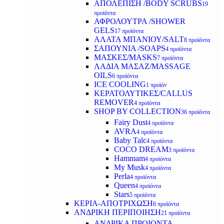
ΑΠΟΛΕΠΙΣΗ /BODY SCRUBS
19
προϊόντα
ΑΦΡΟΛΟΥΤΡΑ /SHOWER
GELS
17 προϊόντα
ΑΛΑΤΑ ΜΠΑΝΙΟΥ/SALT
8 προϊόντα
ΣΑΠΟΥΝΙΑ /SOAPS
4 προϊόντα
ΜΑΣΚΕΣ/MASKS
7 προϊόντα
ΛΑΔΙΑ ΜΑΣΑΖ/MASSAGE
OILS
6 προϊόντα
ICE COOLING
1 προϊόν
ΚΕΡΑΤΟΛΥΤΙΚΕΣ/CALLUS
REMOVER
4 προϊόντα
SHOP BY COLLECTION
36 προϊόντα
Fairy Dust
4 προϊόντα
AVRA
4 προϊόντα
Baby Talc
4 προϊόντα
COCO DREAM
3 προϊόντα
Hammam
4 προϊόντα
My Musk
4 προϊόντα
Perla
4 προϊόντα
Queen
4 προϊόντα
Stars
5 προϊόντα
ΚΕΡΙΑ-ΑΠΟΤΡΙΧΩΣΗ
6 προϊόντα
ΑΝΔΡΙΚΗ ΠΕΡΙΠΟΙΗΣΗ
21 προϊόντα
ΑΝΔΡΙΚΑ ΠΡΟΙΟΝΤΑ