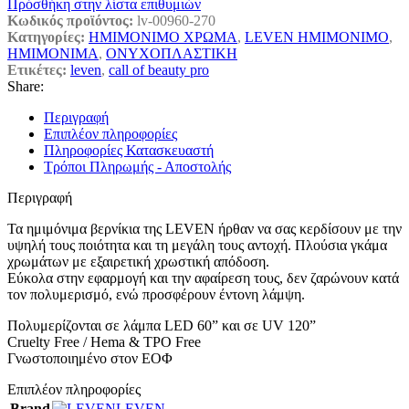
Πρόσθήκη στην λίστα επιθυμιών
Κωδικός προϊόντος:
lv-00960-270
Κατηγορίες:
ΗΜΙΜΟΝΙΜΟ ΧΡΩΜΑ
,
LEVEN ΗΜΙΜΟΝΙΜΟ
,
ΗΜΙΜΟΝΙΜΑ
,
ΟΝΥΧΟΠΛΑΣΤΙΚΗ
Ετικέτες:
leven
,
call of beauty pro
Share:
Περιγραφή
Επιπλέον πληροφορίες
Πληροφορίες Κατασκευαστή
Τρόποι Πληρωμής - Αποστολής
Περιγραφή
Τα ημιμόνιμα βερνίκια της LEVEN ήρθαν να σας κερδίσουν με την
υψηλή τους ποιότητα και τη μεγάλη τους αντοχή. Πλούσια γκάμα
χρωμάτων με εξαιρετική χρωστική απόδοση.
Εύκολα στην εφαρμογή και την αφαίρεση τους, δεν ζαρώνουν κατά
τον πολυμερισμό, ενώ προσφέρουν έντονη λάμψη.
Πολυμερίζονται σε λάμπα LED 60” και σε UV 120”
Cruelty Free / Hema & TPO Free
Γνωστοποιημένο στον ΕΟΦ
Επιπλέον πληροφορίες
Brand
LEVEN