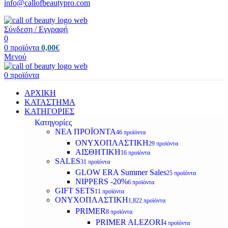
info@callofbeautypro.com
Σύνδεση / Εγγραφή
0
0
προϊόντα
0,00
€
Μενού
0
προϊόντα
ΑΡΧΙΚΗ
ΚΑΤΑΣΤΗΜΑ
ΚΑΤΗΓΟΡΙΕΣ
Κατηγορίες
ΝΕΑ ΠΡΟΪΟΝΤΑ
46 προϊόντα
ΟΝΥΧΟΠΛΑΣΤΙΚΗ
29 προϊόντα
ΑΙΣΘΗΤΙΚΗ
16 προϊόντα
SALES
31 προϊόντα
GLOW ERA Summer Sales
25 προϊόντα
NIPPERS -20%
6 προϊόντα
GIFT SETS
11 προϊόντα
ΟΝΥΧΟΠΛΑΣΤΙΚΗ
1,822 προϊόντα
PRIMER
8 προϊόντα
PRIMER ALEZORI
4 προϊόντα