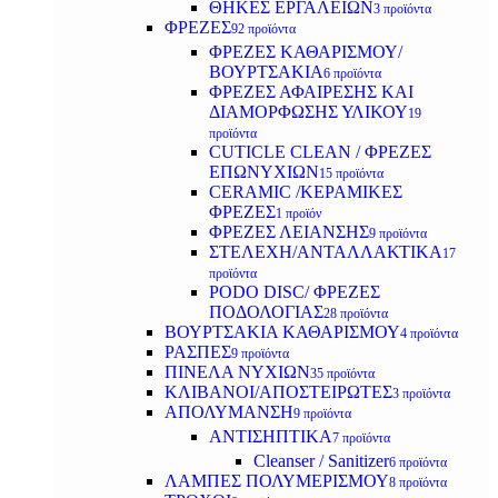
ΘΗΚΕΣ ΕΡΓΑΛΕΙΩΝ
3 προϊόντα
ΦΡΕΖΕΣ
92 προϊόντα
ΦΡΕΖΕΣ ΚΑΘΑΡΙΣΜΟΥ/
ΒΟΥΡΤΣΑΚΙΑ
6 προϊόντα
ΦΡΕΖΕΣ ΑΦΑΙΡΕΣΗΣ ΚΑΙ
ΔΙΑΜΟΡΦΩΣΗΣ ΥΛΙΚΟΥ
19
προϊόντα
CUTICLE CLEAN / ΦΡΕΖΕΣ
ΕΠΩΝΥΧΙΩΝ
15 προϊόντα
CERAMIC /ΚΕΡΑΜΙΚΕΣ
ΦΡΕΖΕΣ
1 προϊόν
ΦΡΕΖΕΣ ΛΕΙΑΝΣΗΣ
9 προϊόντα
ΣΤΕΛΕΧΗ/ΑΝΤΑΛΛΑΚΤΙΚΑ
17
προϊόντα
PODO DISC/ ΦΡΕΖΕΣ
ΠΟΔΟΛΟΓΙΑΣ
28 προϊόντα
ΒΟΥΡΤΣΑΚΙΑ ΚΑΘΑΡΙΣΜΟΥ
4 προϊόντα
ΡΑΣΠΕΣ
9 προϊόντα
ΠΙΝΕΛΑ ΝΥΧΙΩΝ
35 προϊόντα
ΚΛΙΒΑΝΟΙ/ΑΠΟΣΤΕΙΡΩΤΕΣ
3 προϊόντα
ΑΠΟΛΥΜΑΝΣΗ
9 προϊόντα
ΑΝΤΙΣΗΠΤΙΚΑ
7 προϊόντα
Cleanser / Sanitizer
6 προϊόντα
ΛΑΜΠΕΣ ΠΟΛΥΜΕΡΙΣΜΟΥ
8 προϊόντα