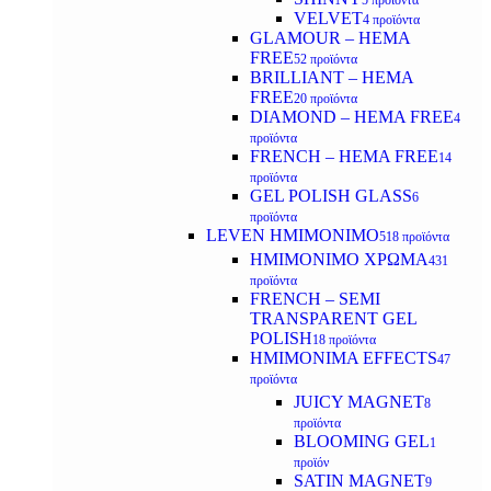
5 προϊόντα
VELVET
4 προϊόντα
GLAMOUR – HEMA
FREE
52 προϊόντα
BRILLIANT – HEMA
FREE
20 προϊόντα
DIAMOND – HEMA FREE
4
προϊόντα
FRENCH – HEMA FREE
14
προϊόντα
GEL POLISH GLASS
6
προϊόντα
LEVEN ΗΜΙΜΟΝΙΜΟ
518 προϊόντα
ΗΜΙΜΟΝΙΜΟ ΧΡΩΜΑ
431
προϊόντα
FRENCH – SEMI
TRANSPARENT GEL
POLISH
18 προϊόντα
HMIMONIMA EFFECTS
47
προϊόντα
JUICY MAGNET
8
προϊόντα
BLOOMING GEL
1
προϊόν
SATIN MAGNET
9