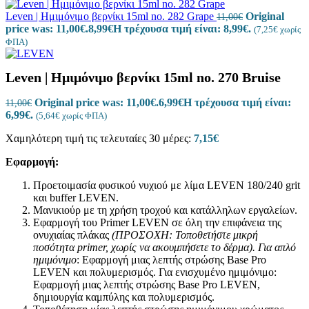
Leven | Ημιμόνιμο βερνίκι 15ml no. 282 Grape
Original
11,00
€
price was: 11,00€.
8,99
€
Η τρέχουσα τιμή είναι: 8,99€.
(
7,25
€
χωρίς
ΦΠΑ)
Leven | Ημιμόνιμο βερνίκι 15ml no. 270 Bruise
Original price was: 11,00€.
6,99
€
Η τρέχουσα τιμή είναι:
11,00
€
6,99€.
(
5,64
€
χωρίς ΦΠΑ)
Χαμηλότερη τιμή τις τελευταίες 30 μέρες:
7,15
€
Εφαρμογή:
Προετοιμασία φυσικού νυχιού με λίμα LEVEN 180/240 grit
και buffer LEVEN.
Μανικιούρ με τη χρήση τροχού και κατάλληλων εργαλείων.
Εφαρμογή του Primer LEVEN σε όλη την επιφάνεια της
ονυχιαίας πλάκας
(ΠΡΟΣΟΧΗ: Τοποθετήστε μικρή
ποσότητα
primer
, χωρίς να ακουμπήσετε το δέρμα).
Για απλό
ημιμόνιμο
: Εφαρμογή μιας λεπτής στρώσης Base Pro
LEVEN και πολυμερισμός. Για ενισχυμένο ημιμόνιμο:
Εφαρμογή μιας λεπτής στρώσης Base Pro LEVEN,
δημιουργία καμπύλης και πολυμερισμός.