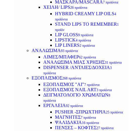
ΜΑΣΚΑΡΑ/MASCARA
7 προϊόντα
ΧΕΙΛΗ/ LIPS
26 προϊόντα
HYBRID CREAMY LIP OILS
4
προϊόντα
STAND LIPS TO REMEMBER
1
προϊόν
LIP GLOSS
9 προϊόντα
LIPSTICK
4 προϊόντα
LIP LINERS
2 προϊόντα
ΑΝΑΛΩΣΙΜΑ
93 προϊόντα
ΛΙΜΕΣ/ΜΠΑΦΕΡ
62 προϊόντα
ΑΝΑΛΩΣΙΜΑ ΜΙΑΣ ΧΡΗΣΗΣ
31 προϊόντα
DISPENSER /ΑΝΤΛΙΕΣ/ΔΟΧΕΙΑ
3
προϊόντα
ΕΞΟΠΛΙΣΜΟΣ
268 προϊόντα
ΕΞΟΠΛΙΣΜΟΣ "AI"
7 προϊόντα
ΕΞΟΠΛΙΣΜΟΣ NAIL ART
3 προϊόντα
ΔΕΙΓΜΑΤΟΛΟΓΙΟ ΧΡΩΜΑΤΩΝ
8
προϊόντα
ΕΡΓΑΛΕΙΑ
92 προϊόντα
PUSHER -ΣΠΡΩΧΤΗΡΙΑ
25 προϊόντα
ΜΑΓΝΗΤΕΣ
7 προϊόντα
ΨΑΛΙΔΑΚΙΑ
16 προϊόντα
ΠΕΝΣΕΣ – ΚΟΦΤΕΣ
27 προϊόντα