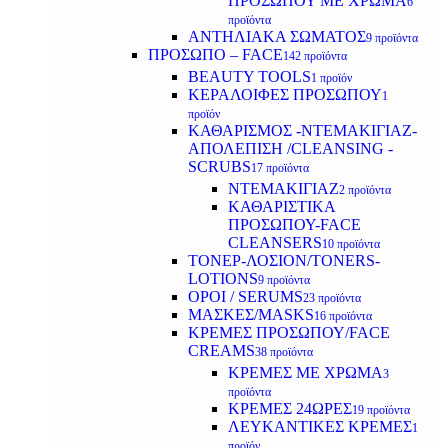
ΠΡΟΣΩΠΟΥ ΜΕ ΧΡΩΜΑ
6
προϊόντα
ΑΝΤΗΛΙΑΚΑ ΣΩΜΑΤΟΣ
9 προϊόντα
ΠΡΟΣΩΠΟ – FACE
142 προϊόντα
BEAUTY TOOLS
1 προϊόν
ΚΕΡΑΛΟΙΦΕΣ ΠΡΟΣΩΠΟΥ
1
προϊόν
ΚΑΘΑΡΙΣΜΟΣ -ΝΤΕΜΑΚΙΓΙΑΖ-
ΑΠΟΛΕΠΙΣΗ /CLEANSING -
SCRUBS
17 προϊόντα
ΝΤΕΜΑΚΙΓΙΑΖ
2 προϊόντα
ΚΑΘΑΡΙΣΤΙΚΑ
ΠΡΟΣΩΠΟΥ-FACE
CLEANSERS
10 προϊόντα
ΤΟΝΕΡ-ΛΟΣΙΟΝ/TONERS-
LOTIONS
9 προϊόντα
ΟΡΟΙ / SERUMS
23 προϊόντα
ΜΑΣΚΕΣ/MASKS
16 προϊόντα
ΚΡΕΜΕΣ ΠΡΟΣΩΠΟΥ/FACE
CREAMS
38 προϊόντα
ΚΡΕΜΕΣ ΜΕ ΧΡΩΜΑ
3
προϊόντα
ΚΡΕΜΕΣ 24ΩΡΕΣ
19 προϊόντα
ΛΕΥΚΑΝΤΙΚΕΣ ΚΡΕΜΕΣ
1
προϊόν