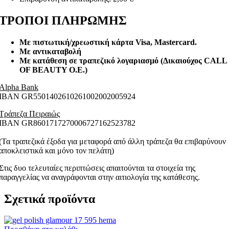
ΤΡΟΠΟΙ ΠΛΗΡΩΜΗΣ
Με πιστωτική/χρεωστική κάρτα Visa
, Mastercard.
Με αντικαταβολή
Με κατάθεση σε τραπεζικό λογαριασμό (Δικαιούχος CALL
OF BEAUTY O.E.)
Alpha Bank
ΙΒΑΝ GR5501402610261002002005924
Τράπεζα Πειραιώς
ΙΒΑΝ GR8601717270006727162523782
(Τα τραπεζικά έξοδα για μεταφορά από άλλη τράπεζα θα επιβαρύνουν
αποκλειστικά και μόνο τον πελάτη)
Στις δυο τελευταίες περιπτώσεις απαιτούνται τα στοιχεία της
παραγγελίας να αναγράφονται στην αιτιολογία της κατάθεσης.
Σχετικά προϊόντα