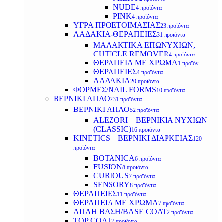
NUDE
4 προϊόντα
PINK
4 προϊόντα
ΥΓΡΑ ΠΡΟΕΤΟΙΜΑΣΙΑΣ
23 προϊόντα
ΛΑΔΑΚΙΑ-ΘΕΡΑΠΕΙΕΣ
31 προϊόντα
ΜΑΛΑΚΤΙΚΑ ΕΠΩΝΥΧΙΩΝ,
CUTICLE REMOVER
4 προϊόντα
ΘΕΡΑΠΕΙΑ ΜΕ ΧΡΩΜΑ
1 προϊόν
ΘΕΡΑΠΕΙΕΣ
4 προϊόντα
ΛΑΔΑΚΙΑ
20 προϊόντα
ΦΟΡΜΕΣ/NAIL FORMS
10 προϊόντα
ΒΕΡΝΙΚΙ ΑΠΛΟ
231 προϊόντα
ΒΕΡΝΙΚΙ ΑΠΛΟ
52 προϊόντα
ALEZORI – ΒΕΡΝΙΚΙΑ ΝΥΧΙΩΝ
(CLASSIC)
16 προϊόντα
KINETICS – ΒΕΡΝΙΚΙ ΔΙΑΡΚΕΙΑΣ
120
προϊόντα
BOTANICA
6 προϊόντα
FUSION
8 προϊόντα
CURIOUS
7 προϊόντα
SENSORY
8 προϊόντα
ΘΕΡΑΠΕΙΕΣ
11 προϊόντα
ΘΕΡΑΠΕΙΑ ΜΕ ΧΡΩΜΑ
7 προϊόντα
ΑΠΛΗ ΒΑΣΗ/BASE COAT
2 προϊόντα
TOP COAT
7 προϊόντα