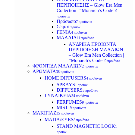
ΠΕΡΙΠΟΙΗΣΗΣ – Glow Era Men
Collection | “Monarch’s Code”
9
προϊόντα
Πρόσωπο
7 προϊόντα
Σώμα
1 προϊόν
ΓΕΝΙΑ
4 προϊόντα
ΜΑΛΛΙΑ
11 προϊόντα
ΑΝΔΡΙΚΑ ΠΡΟΙΟΝΤΑ
ΠΕΡΙΠΟΙΗΣΗ ΜΑΛΛΙΩΝ
– Glow Era Men Collection |
“Monarch’s Code”
9 προϊόντα
ΦΡΟΝΤΙΔΑ ΜΑΛΛΙΩΝ
2 προϊόντα
ΑΡΩΜΑΤΑ
38 προϊόντα
HOME DIFFUSERS
4 προϊόντα
SPRAYS
1 προϊόν
DIFFUSERS
3 προϊόντα
ΓΥΝΑΙΚΕΙΑ
34 προϊόντα
PERFUMES
9 προϊόντα
MIST
19 προϊόντα
ΜΑΚΙΓΙΑΖ
35 προϊόντα
ΜΑΤΙΑ/EYES
8 προϊόντα
STAND MAGNETIC LOOK
1
προϊόν