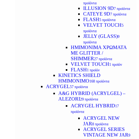
προϊόντα
ILLUSION 9D
7 προϊόντα
CATEYE 9D
7 προϊόντα
FLASH
5 προϊόντα
VELVET TOUCH
5
προϊόντα
JELLY (GLASS)
9
προϊόντα
ΗΜΙΜΟΝΙΜA ΧΡΩΜΑΤΑ
ΜΕ GLITTER /
SHIMMER
27 προϊόντα
VELVET TOUCH
1 προϊόν
FLASH
1 προϊόν
KINETICS SHIELD
ΗΜΙΜΟΝΙΜΟ
168 προϊόντα
ACRYGEL
57 προϊόντα
A&G HYBRID (ACRYLGEL) –
ALEZORI
29 προϊόντα
ACRYGEL HYBRID
17
προϊόντα
ACRYGEL NEW
JAR
8 προϊόντα
ACRYGEL SERIES
VINTAGE NEW JAR
9