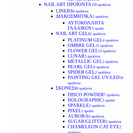
NAIL ART ΠΡΟΪΟΝΤΑ
159 προϊόντα
LINERS
6 προϊόντα
ΔΙΑΚΟΣΜΗΤΙΚΑ
2 προϊόντα
ΑΥΤΟΚΟΛΛΗΤΑ
ΓΑΛΛΙΚΟΥ
1 προϊόν
NAIL ART GEL
61 προϊόντα
PLATINUM GEL
4 προϊόντα
OMBRE GEL
15 προϊόντα
FLOWER GEL
13 προϊόντα
LUNAR
5 προϊόντα
METALLIC GEL
2 προϊόντα
PEARL GEL
6 προϊόντα
SPIDER GEL
2 προϊόντα
PAINTING GEL UV/LED
10
προϊόντα
ΣΚΟΝΕΣ
90 προϊόντα
DISCO POWDER
7 προϊόντα
HOLOGRAPHIC
1 προϊόν
SPARKLE
2 προϊόντα
PIXEL
1 προϊόν
AURORA
6 προϊόντα
SUGAR/GLITTER
5 προϊόντα
CHAMELEON CAT EYE
2
προϊόντα