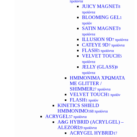
προϊόντα
JUICY MAGNET
8
προϊόντα
BLOOMING GEL
1
προϊόν
SATIN MAGNET
9
προϊόντα
ILLUSION 9D
7 προϊόντα
CATEYE 9D
7 προϊόντα
FLASH
5 προϊόντα
VELVET TOUCH
5
προϊόντα
JELLY (GLASS)
9
προϊόντα
ΗΜΙΜΟΝΙΜA ΧΡΩΜΑΤΑ
ΜΕ GLITTER /
SHIMMER
27 προϊόντα
VELVET TOUCH
1 προϊόν
FLASH
1 προϊόν
KINETICS SHIELD
ΗΜΙΜΟΝΙΜΟ
168 προϊόντα
ACRYGEL
57 προϊόντα
A&G HYBRID (ACRYLGEL) –
ALEZORI
29 προϊόντα
ACRYGEL HYBRID
17