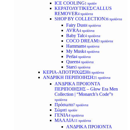
ICE COOLING
1 προϊόν
ΚΕΡΑΤΟΛΥΤΙΚΕΣ/CALLUS
REMOVER
4 προϊόντα
SHOP BY COLLECTION
36 προϊόντα
Fairy Dust
4 προϊόντα
AVRA
4 προϊόντα
Baby Talc
4 προϊόντα
COCO DREAM
3 προϊόντα
Hammam
4 προϊόντα
My Musk
4 προϊόντα
Perla
4 προϊόντα
Queen
4 προϊόντα
Stars
5 προϊόντα
ΚΕΡΙΑ-ΑΠΟΤΡΙΧΩΣΗ
6 προϊόντα
ΑΝΔΡΙΚΗ ΠΕΡΙΠΟΙΗΣΗ
21 προϊόντα
ΑΝΔΡΙΚΑ ΠΡΟΙΟΝΤΑ
ΠΕΡΙΠΟΙΗΣΗΣ – Glow Era Men
Collection | “Monarch’s Code”
9
προϊόντα
Πρόσωπο
7 προϊόντα
Σώμα
1 προϊόν
ΓΕΝΙΑ
4 προϊόντα
ΜΑΛΛΙΑ
11 προϊόντα
ΑΝΔΡΙΚΑ ΠΡΟΙΟΝΤΑ