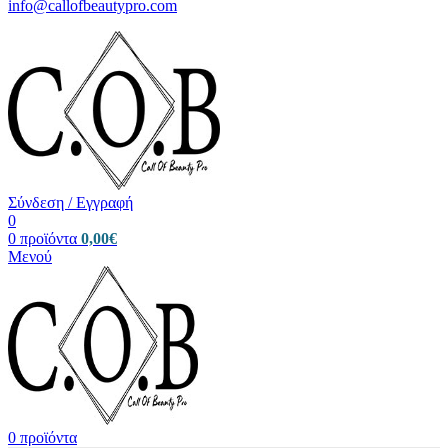
info@callofbeautypro.com
Σύνδεση / Εγγραφή
0
0
προϊόντα
0,00
€
Μενού
0
προϊόντα