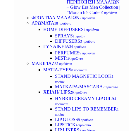
ΠΕΡΙΠΟΙΗΣΗ ΜΑΛΛΙΩΝ
– Glow Era Men Collection |
“Monarch’s Code”
9 προϊόντα
ΦΡΟΝΤΙΔΑ ΜΑΛΛΙΩΝ
2 προϊόντα
ΑΡΩΜΑΤΑ
38 προϊόντα
HOME DIFFUSERS
4 προϊόντα
SPRAYS
1 προϊόν
DIFFUSERS
3 προϊόντα
ΓΥΝΑΙΚΕΙΑ
34 προϊόντα
PERFUMES
9 προϊόντα
MIST
19 προϊόντα
ΜΑΚΙΓΙΑΖ
35 προϊόντα
ΜΑΤΙΑ/EYES
8 προϊόντα
STAND MAGNETIC LOOK
1
προϊόν
ΜΑΣΚΑΡΑ/MASCARA
7 προϊόντα
ΧΕΙΛΗ/ LIPS
26 προϊόντα
HYBRID CREAMY LIP OILS
4
προϊόντα
STAND LIPS TO REMEMBER
1
προϊόν
LIP GLOSS
9 προϊόντα
LIPSTICK
4 προϊόντα
LIP LINERS
2 προϊόντα