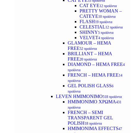
CAT EYE
53 προϊόντα
CAT EYE
12 προϊόντα
PRETTY WOMAN –
CATEYE
10 προϊόντα
FLASH
19 προϊόντα
CELESTIAL
12 προϊόντα
SHINNY
5 προϊόντα
VELVET
4 προϊόντα
GLAMOUR – HEMA
FREE
52 προϊόντα
BRILLIANT – HEMA
FREE
20 προϊόντα
DIAMOND – HEMA FREE
4
προϊόντα
FRENCH – HEMA FREE
14
προϊόντα
GEL POLISH GLASS
6
προϊόντα
LEVEN ΗΜΙΜΟΝΙΜΟ
518 προϊόντα
ΗΜΙΜΟΝΙΜΟ ΧΡΩΜΑ
431
προϊόντα
FRENCH – SEMI
TRANSPARENT GEL
POLISH
18 προϊόντα
HMIMONIMA EFFECTS
47