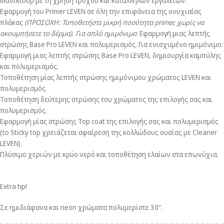
Μανικιούρ με τη χρήση τροχού και κατάλληλων εργαλείων.
Εφαρμογή του Primer LEVEN σε όλη την επιφάνεια της ονυχιαίας
πλάκας
(ΠΡΟΣΟΧΗ: Τοποθετήστε μικρή ποσότητα
primer
, χωρίς να
ακουμπήσετε το δέρμα).
Για απλό ημιμόνιμο
: Εφαρμογή μιας λεπτής
στρώσης Base Pro LEVEN και πολυμερισμός. Για ενισχυμένο ημιμόνιμο:
Εφαρμογή μιας λεπτής στρώσης Base Pro LEVEN, δημιουργία καμπύλης
και πολυμερισμός.
Τοποθέτηση μίας λεπτής στρώσης ημιμόνιμου χρώματος LEVEN και
πολυμερισμός.
Τοποθέτηση δεύτερης στρώσης του χρώματος της επιλογής σας και
πολυμερισμός.
Εφαρμογή μίας στρώσης Top coat της επιλογής σας και πολυμερισμός
(το Sticky top χρειάζεται αφαίρεση της κολλώδους ουσίας με Cleaner
LEVEN).
Πλύσιμο χεριών με κρύο νερό και τοποθέτηση ελαίων στα επωνύχια.
Extra tip!
Σε ημιδιάφανα και neon χρώματα πολυμερίστε 30”.