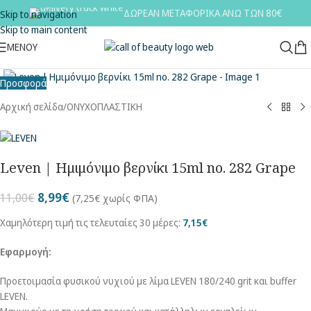
ΔΩΡΕΑΝ ΜΕΤΑΦΟΡΙΚΑ ΑΝΩ ΤΩΝ 80€
Skip to navigation
Skip to main content
ΜΕΝΟΎ
Κλικ για μεγέθυνση
Προσφορά
Αρχική σελίδα
/
ΟΝΥΧΟΠΛΑΣΤΙΚΗ
Leven | Ημιμόνιμο βερνίκι 15ml no. 282 Grape
8,99
€
11,00
€
(
7,25
€
χωρίς ΦΠΑ)
Χαμηλότερη τιμή τις τελευταίες 30 μέρες:
7,15
€
Εφαρμογή:
Προετοιμασία φυσικού νυχιού με λίμα LEVEN 180/240 grit και buffer
LEVEN.