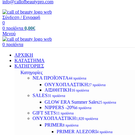
info@callofbeautypro.com
Σύνδεση / Εγγραφή
0
0
προϊόντα
0,00
€
Μενού
0
προϊόντα
ΑΡΧΙΚΗ
ΚΑΤΑΣΤΗΜΑ
ΚΑΤΗΓΟΡΙΕΣ
Κατηγορίες
ΝΕΑ ΠΡΟΪΟΝΤΑ
44 προϊόντα
ΟΝΥΧΟΠΛΑΣΤΙΚΗ
27 προϊόντα
ΑΙΣΘΗΤΙΚΗ
16 προϊόντα
SALES
31 προϊόντα
GLOW ERA Summer Sales
25 προϊόντα
NIPPERS -20%
6 προϊόντα
GIFT SETS
11 προϊόντα
ΟΝΥΧΟΠΛΑΣΤΙΚΗ
1,820 προϊόντα
PRIMER
8 προϊόντα
PRIMER ALEZORI
4 προϊόντα