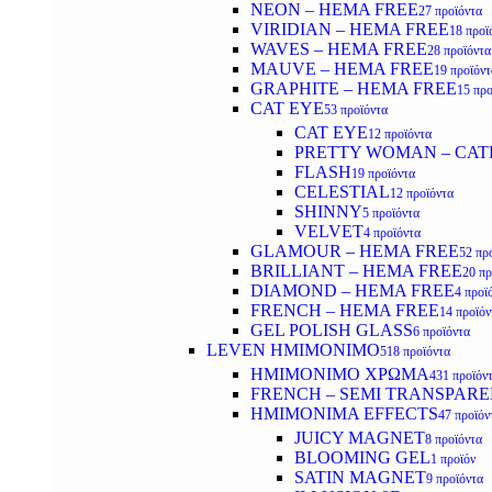
NEON – HEMA FREE
27 προϊόντα
VIRIDIAN – HEMA FREE
18 προϊ
WAVES – HEMA FREE
28 προϊόντα
MAUVE – HEMA FREE
19 προϊόντ
GRAPHITE – HEMA FREE
15 προ
CAT EYE
53 προϊόντα
CAT EYE
12 προϊόντα
PRETTY WOMAN – CAT
FLASH
19 προϊόντα
CELESTIAL
12 προϊόντα
SHINNY
5 προϊόντα
VELVET
4 προϊόντα
GLAMOUR – HEMA FREE
52 πρ
BRILLIANT – HEMA FREE
20 πρ
DIAMOND – HEMA FREE
4 προϊ
FRENCH – HEMA FREE
14 προϊόν
GEL POLISH GLASS
6 προϊόντα
LEVEN ΗΜΙΜΟΝΙΜΟ
518 προϊόντα
ΗΜΙΜΟΝΙΜΟ ΧΡΩΜΑ
431 προϊόν
FRENCH – SEMI TRANSPARE
HMIMONIMA EFFECTS
47 προϊόν
JUICY MAGNET
8 προϊόντα
BLOOMING GEL
1 προϊόν
SATIN MAGNET
9 προϊόντα