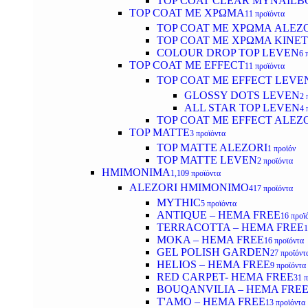
TOP COAT CLEAR MYNAILB
TOP COAT ΜΕ ΧΡΩΜΑ
11 προϊόντα
TOP COAT ΜΕ ΧΡΩΜΑ ALEZ
TOP COAT ΜΕ ΧΡΩΜΑ KINET
COLOUR DROP TOP LEVEN
6 
TOP COAT ΜΕ EFFECT
11 προϊόντα
TOP COAT ME EFFECT LEVE
GLOSSY DOTS LEVEN
2 
ALL STAR TOP LEVEN
4 
TOP COAT ME EFFECT ALEZ
TOP MATTE
3 προϊόντα
TOP MATTE ALEZORI
1 προϊόν
TOP MATTE LEVEN
2 προϊόντα
ΗΜΙΜΟΝΙΜΑ
1,109 προϊόντα
ALEZORI ΗΜΙΜΟΝΙΜΟ
417 προϊόντα
MYTHIC
5 προϊόντα
ANTIQUE – HEMA FREE
16 προϊ
TERRACOTTA – HEMA FREE
1
MOKA – HEMA FREE
16 προϊόντα
GEL POLISH GARDEN
27 προϊόντ
HELIOS – HEMA FREE
9 προϊόντα
RED CARPET- HEMA FREE
31 
BOUQANVILIA – HEMA FRE
T'AMO – HEMA FREE
13 προϊόντα