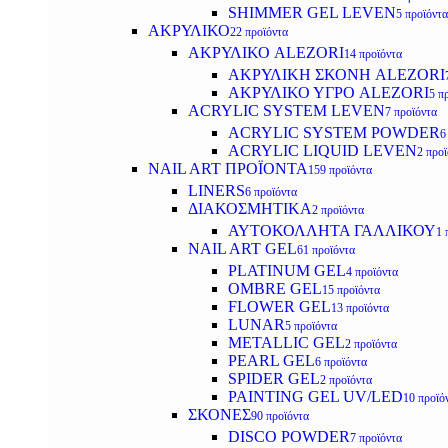
SHIMMER GEL LEVEN
5 προϊόντα
ΑΚΡΥΛΙΚΟ
22 προϊόντα
ΑΚΡΥΛΙΚΟ ALEZORI
14 προϊόντα
ΑΚΡΥΛΙΚΗ ΣΚΟΝΗ ALEZORI
ΑΚΡΥΛΙΚΟ ΥΓΡΟ ALEZORI
5 π
ACRYLIC SYSTEM LEVEN
7 προϊόντα
ACRYLIC SYSTEM POWDER
6
ACRYLIC LIQUID LEVEN
2 προ
NAIL ART ΠΡΟΪΟΝΤΑ
159 προϊόντα
LINERS
6 προϊόντα
ΔΙΑΚΟΣΜΗΤΙΚΑ
2 προϊόντα
ΑΥΤΟΚΟΛΛΗΤΑ ΓΑΛΛΙΚΟΥ
1 
NAIL ART GEL
61 προϊόντα
PLATINUM GEL
4 προϊόντα
OMBRE GEL
15 προϊόντα
FLOWER GEL
13 προϊόντα
LUNAR
5 προϊόντα
METALLIC GEL
2 προϊόντα
PEARL GEL
6 προϊόντα
SPIDER GEL
2 προϊόντα
PAINTING GEL UV/LED
10 προϊό
ΣΚΟΝΕΣ
90 προϊόντα
DISCO POWDER
7 προϊόντα