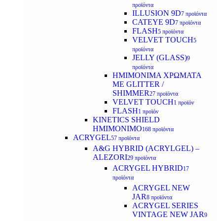
προϊόντα
ILLUSION 9D
7 προϊόντα
CATEYE 9D
7 προϊόντα
FLASH
5 προϊόντα
VELVET TOUCH
5
προϊόντα
JELLY (GLASS)
9
προϊόντα
ΗΜΙΜΟΝΙΜA ΧΡΩΜΑΤΑ
ΜΕ GLITTER /
SHIMMER
27 προϊόντα
VELVET TOUCH
1 προϊόν
FLASH
1 προϊόν
KINETICS SHIELD
ΗΜΙΜΟΝΙΜΟ
168 προϊόντα
ACRYGEL
57 προϊόντα
A&G HYBRID (ACRYLGEL) –
ALEZORI
29 προϊόντα
ACRYGEL HYBRID
17
προϊόντα
ACRYGEL NEW
JAR
8 προϊόντα
ACRYGEL SERIES
VINTAGE NEW JAR
9