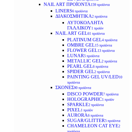
NAIL ART ΠΡΟΪΟΝΤΑ
159 προϊόντα
LINERS
6 προϊόντα
ΔΙΑΚΟΣΜΗΤΙΚΑ
2 προϊόντα
ΑΥΤΟΚΟΛΛΗΤΑ
ΓΑΛΛΙΚΟΥ
1 προϊόν
NAIL ART GEL
61 προϊόντα
PLATINUM GEL
4 προϊόντα
OMBRE GEL
15 προϊόντα
FLOWER GEL
13 προϊόντα
LUNAR
5 προϊόντα
METALLIC GEL
2 προϊόντα
PEARL GEL
6 προϊόντα
SPIDER GEL
2 προϊόντα
PAINTING GEL UV/LED
10
προϊόντα
ΣΚΟΝΕΣ
90 προϊόντα
DISCO POWDER
7 προϊόντα
HOLOGRAPHIC
1 προϊόν
SPARKLE
2 προϊόντα
PIXEL
1 προϊόν
AURORA
6 προϊόντα
SUGAR/GLITTER
5 προϊόντα
CHAMELEON CAT EYE
2
προϊόντα