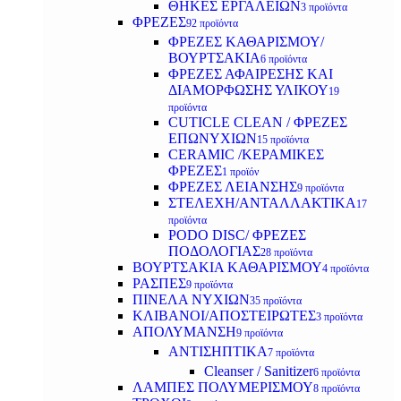
ΘΗΚΕΣ ΕΡΓΑΛΕΙΩΝ
3 προϊόντα
ΦΡΕΖΕΣ
92 προϊόντα
ΦΡΕΖΕΣ ΚΑΘΑΡΙΣΜΟΥ/
ΒΟΥΡΤΣΑΚΙΑ
6 προϊόντα
ΦΡΕΖΕΣ ΑΦΑΙΡΕΣΗΣ ΚΑΙ
ΔΙΑΜΟΡΦΩΣΗΣ ΥΛΙΚΟΥ
19
προϊόντα
CUTICLE CLEAN / ΦΡΕΖΕΣ
ΕΠΩΝΥΧΙΩΝ
15 προϊόντα
CERAMIC /ΚΕΡΑΜΙΚΕΣ
ΦΡΕΖΕΣ
1 προϊόν
ΦΡΕΖΕΣ ΛΕΙΑΝΣΗΣ
9 προϊόντα
ΣΤΕΛΕΧΗ/ΑΝΤΑΛΛΑΚΤΙΚΑ
17
προϊόντα
PODO DISC/ ΦΡΕΖΕΣ
ΠΟΔΟΛΟΓΙΑΣ
28 προϊόντα
ΒΟΥΡΤΣΑΚΙΑ ΚΑΘΑΡΙΣΜΟΥ
4 προϊόντα
ΡΑΣΠΕΣ
9 προϊόντα
ΠΙΝΕΛΑ ΝΥΧΙΩΝ
35 προϊόντα
ΚΛΙΒΑΝΟΙ/ΑΠΟΣΤΕΙΡΩΤΕΣ
3 προϊόντα
ΑΠΟΛΥΜΑΝΣΗ
9 προϊόντα
ΑΝΤΙΣΗΠΤΙΚΑ
7 προϊόντα
Cleanser / Sanitizer
6 προϊόντα
ΛΑΜΠΕΣ ΠΟΛΥΜΕΡΙΣΜΟΥ
8 προϊόντα