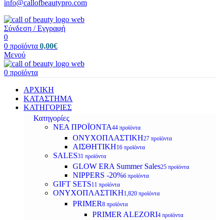
info@callofbeautypro.com
Σύνδεση / Εγγραφή
0
0
προϊόντα
0,00
€
Μενού
0
προϊόντα
ΑΡΧΙΚΗ
ΚΑΤΑΣΤΗΜΑ
ΚΑΤΗΓΟΡΙΕΣ
Κατηγορίες
ΝΕΑ ΠΡΟΪΟΝΤΑ
44 προϊόντα
ΟΝΥΧΟΠΛΑΣΤΙΚΗ
27 προϊόντα
ΑΙΣΘΗΤΙΚΗ
16 προϊόντα
SALES
31 προϊόντα
GLOW ERA Summer Sales
25 προϊόντα
NIPPERS -20%
6 προϊόντα
GIFT SETS
11 προϊόντα
ΟΝΥΧΟΠΛΑΣΤΙΚΗ
1,820 προϊόντα
PRIMER
8 προϊόντα
PRIMER ALEZORI
4 προϊόντα