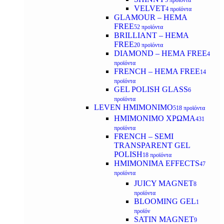
5 προϊόντα
VELVET
4 προϊόντα
GLAMOUR – HEMA
FREE
52 προϊόντα
BRILLIANT – HEMA
FREE
20 προϊόντα
DIAMOND – HEMA FREE
4
προϊόντα
FRENCH – HEMA FREE
14
προϊόντα
GEL POLISH GLASS
6
προϊόντα
LEVEN ΗΜΙΜΟΝΙΜΟ
518 προϊόντα
ΗΜΙΜΟΝΙΜΟ ΧΡΩΜΑ
431
προϊόντα
FRENCH – SEMI
TRANSPARENT GEL
POLISH
18 προϊόντα
HMIMONIMA EFFECTS
47
προϊόντα
JUICY MAGNET
8
προϊόντα
BLOOMING GEL
1
προϊόν
SATIN MAGNET
9