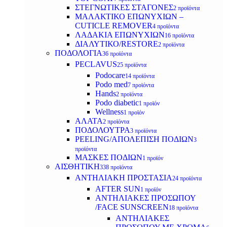
ΣΤΕΓΝΩΤΙΚΕΣ ΣΤΑΓΟΝΕΣ
2 προϊόντα
ΜΑΛΑΚΤΙΚΟ ΕΠΩΝΥΧΙΩΝ –
CUTICLE REMOVER
4 προϊόντα
ΛΑΔΑΚΙΑ ΕΠΩΝΥΧΙΩΝ
16 προϊόντα
ΔΙΑΛΥΤΙΚΟ/RESTORE
2 προϊόντα
ΠΟΔΟΛΟΓΙΑ
36 προϊόντα
PECLAVUS
25 προϊόντα
Podocare
14 προϊόντα
Podo med
7 προϊόντα
Hands
2 προϊόντα
Podo diabetic
1 προϊόν
Wellness
1 προϊόν
ΑΛΑΤΑ
2 προϊόντα
ΠΟΔΟΛΟΥΤΡΑ
3 προϊόντα
PEELING/ΑΠΟΛΕΠΙΣΗ ΠΟΔΙΩΝ
3
προϊόντα
ΜΑΣΚΕΣ ΠΟΔΙΩΝ
1 προϊόν
ΑΙΣΘΗΤΙΚΗ
338 προϊόντα
ΑΝΤΗΛΙΑΚΗ ΠΡΟΣΤΑΣΙΑ
24 προϊόντα
AFTER SUN
1 προϊόν
ΑΝΤΗΛΙΑΚΕΣ ΠΡΟΣΩΠΟΥ
/FACE SUNSCREEN
18 προϊόντα
ΑΝΤΗΛΙΑΚΕΣ