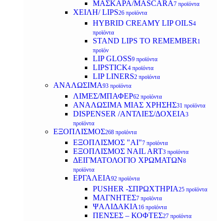
ΜΑΣΚΑΡΑ/MASCARA
7 προϊόντα
ΧΕΙΛΗ/ LIPS
26 προϊόντα
HYBRID CREAMY LIP OILS
4
προϊόντα
STAND LIPS TO REMEMBER
1
προϊόν
LIP GLOSS
9 προϊόντα
LIPSTICK
4 προϊόντα
LIP LINERS
2 προϊόντα
ΑΝΑΛΩΣΙΜΑ
93 προϊόντα
ΛΙΜΕΣ/ΜΠΑΦΕΡ
62 προϊόντα
ΑΝΑΛΩΣΙΜΑ ΜΙΑΣ ΧΡΗΣΗΣ
31 προϊόντα
DISPENSER /ΑΝΤΛΙΕΣ/ΔΟΧΕΙΑ
3
προϊόντα
ΕΞΟΠΛΙΣΜΟΣ
268 προϊόντα
ΕΞΟΠΛΙΣΜΟΣ "AI"
7 προϊόντα
ΕΞΟΠΛΙΣΜΟΣ NAIL ART
3 προϊόντα
ΔΕΙΓΜΑΤΟΛΟΓΙΟ ΧΡΩΜΑΤΩΝ
8
προϊόντα
ΕΡΓΑΛΕΙΑ
92 προϊόντα
PUSHER -ΣΠΡΩΧΤΗΡΙΑ
25 προϊόντα
ΜΑΓΝΗΤΕΣ
7 προϊόντα
ΨΑΛΙΔΑΚΙΑ
16 προϊόντα
ΠΕΝΣΕΣ – ΚΟΦΤΕΣ
27 προϊόντα