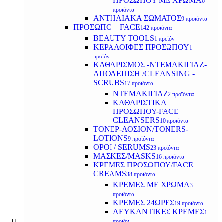
ΠΡΟΣΩΠΟΥ ΜΕ ΧΡΩΜΑ
6
προϊόντα
ΑΝΤΗΛΙΑΚΑ ΣΩΜΑΤΟΣ
9 προϊόντα
ΠΡΟΣΩΠΟ – FACE
142 προϊόντα
BEAUTY TOOLS
1 προϊόν
ΚΕΡΑΛΟΙΦΕΣ ΠΡΟΣΩΠΟΥ
1
προϊόν
ΚΑΘΑΡΙΣΜΟΣ -ΝΤΕΜΑΚΙΓΙΑΖ-
ΑΠΟΛΕΠΙΣΗ /CLEANSING -
SCRUBS
17 προϊόντα
ΝΤΕΜΑΚΙΓΙΑΖ
2 προϊόντα
ΚΑΘΑΡΙΣΤΙΚΑ
ΠΡΟΣΩΠΟΥ-FACE
CLEANSERS
10 προϊόντα
ΤΟΝΕΡ-ΛΟΣΙΟΝ/TONERS-
LOTIONS
9 προϊόντα
ΟΡΟΙ / SERUMS
23 προϊόντα
ΜΑΣΚΕΣ/MASKS
16 προϊόντα
ΚΡΕΜΕΣ ΠΡΟΣΩΠΟΥ/FACE
CREAMS
38 προϊόντα
ΚΡΕΜΕΣ ΜΕ ΧΡΩΜΑ
3
προϊόντα
ΚΡΕΜΕΣ 24ΩΡΕΣ
19 προϊόντα
ΛΕΥΚΑΝΤΙΚΕΣ ΚΡΕΜΕΣ
1
προϊόν