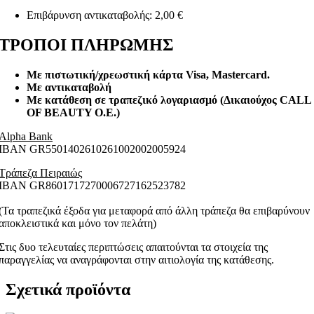
Επιβάρυνση αντικαταβολής: 2,00 €
ΤΡΟΠΟΙ ΠΛΗΡΩΜΗΣ
Με πιστωτική/χρεωστική κάρτα Visa
, Mastercard.
Με αντικαταβολή
Με κατάθεση σε τραπεζικό λογαριασμό (Δικαιούχος CALL
OF BEAUTY O.E.)
Alpha Bank
ΙΒΑΝ GR5501402610261002002005924
Τράπεζα Πειραιώς
ΙΒΑΝ GR8601717270006727162523782
(Τα τραπεζικά έξοδα για μεταφορά από άλλη τράπεζα θα επιβαρύνουν
αποκλειστικά και μόνο τον πελάτη)
Στις δυο τελευταίες περιπτώσεις απαιτούνται τα στοιχεία της
παραγγελίας να αναγράφονται στην αιτιολογία της κατάθεσης.
Σχετικά προϊόντα