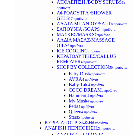
ΑΠΟΛΕΠΙΣΗ /BODY SCRUBS
19
προϊόντα
ΑΦΡΟΛΟΥΤΡΑ /SHOWER
GELS
17 προϊόντα
ΑΛΑΤΑ ΜΠΑΝΙΟΥ/SALT
8 προϊόντα
ΣΑΠΟΥΝΙΑ /SOAPS
4 προϊόντα
ΜΑΣΚΕΣ/MASKS
7 προϊόντα
ΛΑΔΙΑ ΜΑΣΑΖ/MASSAGE
OILS
6 προϊόντα
ICE COOLING
1 προϊόν
ΚΕΡΑΤΟΛΥΤΙΚΕΣ/CALLUS
REMOVER
4 προϊόντα
SHOP BY COLLECTION
36 προϊόντα
Fairy Dust
4 προϊόντα
AVRA
4 προϊόντα
Baby Talc
4 προϊόντα
COCO DREAM
3 προϊόντα
Hammam
4 προϊόντα
My Musk
4 προϊόντα
Perla
4 προϊόντα
Queen
4 προϊόντα
Stars
5 προϊόντα
ΚΕΡΙΑ-ΑΠΟΤΡΙΧΩΣΗ
6 προϊόντα
ΑΝΔΡΙΚΗ ΠΕΡΙΠΟΙΗΣΗ
21 προϊόντα
ΑΝΔΡΙΚΑ ΠΡΟΙΟΝΤΑ