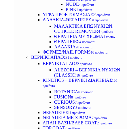
NUDE
4 προϊόντα
PINK
4 προϊόντα
ΥΓΡΑ ΠΡΟΕΤΟΙΜΑΣΙΑΣ
23 προϊόντα
ΛΑΔΑΚΙΑ-ΘΕΡΑΠΕΙΕΣ
31 προϊόντα
ΜΑΛΑΚΤΙΚΑ ΕΠΩΝΥΧΙΩΝ,
CUTICLE REMOVER
4 προϊόντα
ΘΕΡΑΠΕΙΑ ΜΕ ΧΡΩΜΑ
1 προϊόν
ΘΕΡΑΠΕΙΕΣ
4 προϊόντα
ΛΑΔΑΚΙΑ
20 προϊόντα
ΦΟΡΜΕΣ/NAIL FORMS
10 προϊόντα
ΒΕΡΝΙΚΙ ΑΠΛΟ
231 προϊόντα
ΒΕΡΝΙΚΙ ΑΠΛΟ
52 προϊόντα
ALEZORI – ΒΕΡΝΙΚΙΑ ΝΥΧΙΩΝ
(CLASSIC)
16 προϊόντα
KINETICS – ΒΕΡΝΙΚΙ ΔΙΑΡΚΕΙΑΣ
120
προϊόντα
BOTANICA
6 προϊόντα
FUSION
8 προϊόντα
CURIOUS
7 προϊόντα
SENSORY
8 προϊόντα
ΘΕΡΑΠΕΙΕΣ
11 προϊόντα
ΘΕΡΑΠΕΙΑ ΜΕ ΧΡΩΜΑ
7 προϊόντα
ΑΠΛΗ ΒΑΣΗ/BASE COAT
2 προϊόντα
TOP COAT
7 προϊόντα