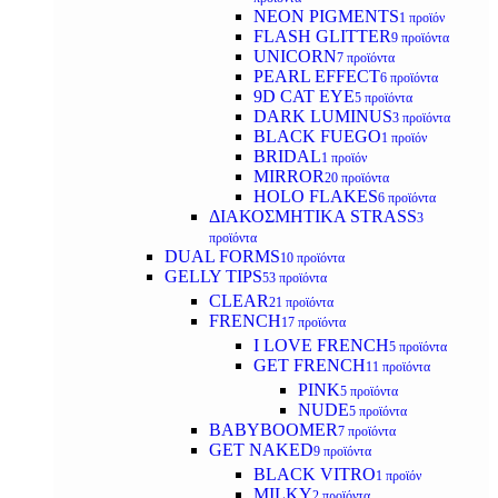
NEON PIGMENTS
1 προϊόν
FLASH GLITTER
9 προϊόντα
UNICORN
7 προϊόντα
PEARL EFFECT
6 προϊόντα
9D CAT EYE
5 προϊόντα
DARK LUMINUS
3 προϊόντα
BLACK FUEGO
1 προϊόν
BRIDAL
1 προϊόν
MIRROR
20 προϊόντα
HOLO FLAKES
6 προϊόντα
ΔΙΑΚΟΣΜΗΤΙΚΑ STRASS
3
προϊόντα
DUAL FORMS
10 προϊόντα
GELLY TIPS
53 προϊόντα
CLEAR
21 προϊόντα
FRENCH
17 προϊόντα
I LOVE FRENCH
5 προϊόντα
GET FRENCH
11 προϊόντα
PINK
5 προϊόντα
NUDE
5 προϊόντα
BABYBOOMER
7 προϊόντα
GET NAKED
9 προϊόντα
BLACK VITRO
1 προϊόν
MILKY
2 προϊόντα