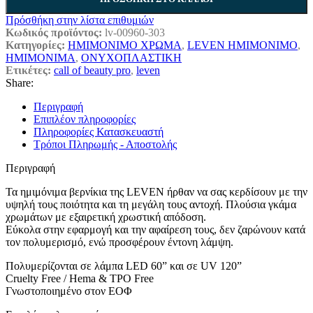
Πρόσθήκη στην λίστα επιθυμιών
Κωδικός προϊόντος:
lv-00960-303
Κατηγορίες:
ΗΜΙΜΟΝΙΜΟ ΧΡΩΜΑ
,
LEVEN ΗΜΙΜΟΝΙΜΟ
,
ΗΜΙΜΟΝΙΜΑ
,
ΟΝΥΧΟΠΛΑΣΤΙΚΗ
Ετικέτες:
call of beauty pro
,
leven
Share:
Περιγραφή
Επιπλέον πληροφορίες
Πληροφορίες Κατασκευαστή
Τρόποι Πληρωμής - Αποστολής
Περιγραφή
Τα ημιμόνιμα βερνίκια της LEVEN ήρθαν να σας κερδίσουν με την
υψηλή τους ποιότητα και τη μεγάλη τους αντοχή. Πλούσια γκάμα
χρωμάτων με εξαιρετική χρωστική απόδοση.
Εύκολα στην εφαρμογή και την αφαίρεση τους, δεν ζαρώνουν κατά
τον πολυμερισμό, ενώ προσφέρουν έντονη λάμψη.
Πολυμερίζονται σε λάμπα LED 60” και σε UV 120”
Cruelty Free / Hema & TPO Free
Γνωστοποιημένο στον ΕΟΦ