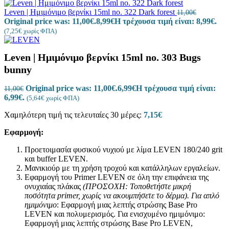
Leven | Ημιμόνιμο βερνίκι 15ml no. 322 Dark forest
11,00
€
Original price was: 11,00€.
8,99
€
Η τρέχουσα τιμή είναι: 8,99€.
(
7,25
€
χωρίς ΦΠΑ)
Leven | Ημιμόνιμο βερνίκι 15ml no. 303 Bugs
bunny
Original price was: 11,00€.
6,99
€
Η τρέχουσα τιμή είναι:
11,00
€
6,99€.
(
5,64
€
χωρίς ΦΠΑ)
Χαμηλότερη τιμή τις τελευταίες 30 μέρες:
7,15
€
Εφαρμογή:
Προετοιμασία φυσικού νυχιού με λίμα LEVEN 180/240 grit
και buffer LEVEN.
Μανικιούρ με τη χρήση τροχού και κατάλληλων εργαλείων.
Εφαρμογή του Primer LEVEN σε όλη την επιφάνεια της
ονυχιαίας πλάκας
(ΠΡΟΣΟΧΗ: Τοποθετήστε μικρή
ποσότητα
primer
, χωρίς να ακουμπήσετε το δέρμα).
Για απλό
ημιμόνιμο
: Εφαρμογή μιας λεπτής στρώσης Base Pro
LEVEN και πολυμερισμός. Για ενισχυμένο ημιμόνιμο:
Εφαρμογή μιας λεπτής στρώσης Base Pro LEVEN,