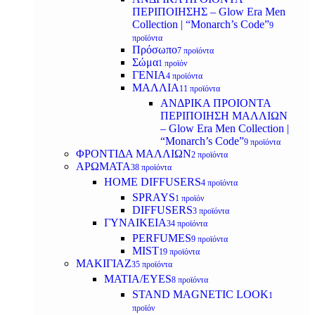
ΠΕΡΙΠΟΙΗΣΗΣ – Glow Era Men
Collection | “Monarch’s Code”
9
προϊόντα
Πρόσωπο
7 προϊόντα
Σώμα
1 προϊόν
ΓΕΝΙΑ
4 προϊόντα
ΜΑΛΛΙΑ
11 προϊόντα
ΑΝΔΡΙΚΑ ΠΡΟΙΟΝΤΑ
ΠΕΡΙΠΟΙΗΣΗ ΜΑΛΛΙΩΝ
– Glow Era Men Collection |
“Monarch’s Code”
9 προϊόντα
ΦΡΟΝΤΙΔΑ ΜΑΛΛΙΩΝ
2 προϊόντα
ΑΡΩΜΑΤΑ
38 προϊόντα
HOME DIFFUSERS
4 προϊόντα
SPRAYS
1 προϊόν
DIFFUSERS
3 προϊόντα
ΓΥΝΑΙΚΕΙΑ
34 προϊόντα
PERFUMES
9 προϊόντα
MIST
19 προϊόντα
ΜΑΚΙΓΙΑΖ
35 προϊόντα
ΜΑΤΙΑ/EYES
8 προϊόντα
STAND MAGNETIC LOOK
1
προϊόν