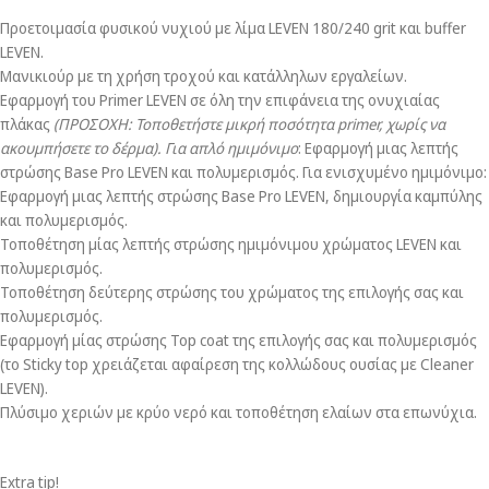
Προετοιμασία φυσικού νυχιού με λίμα LEVEN 180/240 grit και buffer
LEVEN.
Μανικιούρ με τη χρήση τροχού και κατάλληλων εργαλείων.
Εφαρμογή του Primer LEVEN σε όλη την επιφάνεια της ονυχιαίας
πλάκας
(ΠΡΟΣΟΧΗ: Τοποθετήστε μικρή ποσότητα
primer
, χωρίς να
ακουμπήσετε το δέρμα).
Για απλό ημιμόνιμο
: Εφαρμογή μιας λεπτής
στρώσης Base Pro LEVEN και πολυμερισμός. Για ενισχυμένο ημιμόνιμο:
Εφαρμογή μιας λεπτής στρώσης Base Pro LEVEN, δημιουργία καμπύλης
και πολυμερισμός.
Τοποθέτηση μίας λεπτής στρώσης ημιμόνιμου χρώματος LEVEN και
πολυμερισμός.
Τοποθέτηση δεύτερης στρώσης του χρώματος της επιλογής σας και
πολυμερισμός.
Εφαρμογή μίας στρώσης Top coat της επιλογής σας και πολυμερισμός
(το Sticky top χρειάζεται αφαίρεση της κολλώδους ουσίας με Cleaner
LEVEN).
Πλύσιμο χεριών με κρύο νερό και τοποθέτηση ελαίων στα επωνύχια.
Extra tip!