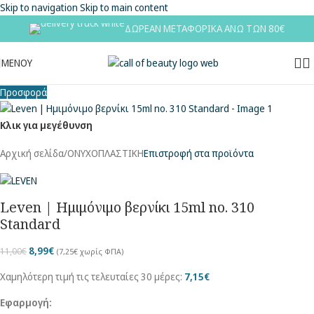
Skip to navigation
Skip to main content
ΔΩΡΕΑΝ ΜΕΤΑΦΟΡΙΚΑ ΑΝΩ ΤΩΝ 80€
ΜΕΝΟΥ
Προσφορά
Κλικ για μεγέθυνση
Αρχική σελίδα
/
ΟΝΥΧΟΠΛΑΣΤΙΚΗ
Επιστροφή στα προϊόντα
Leven | Ημιμόνιμο βερνίκι 15ml no. 310
Standard
8,99
€
11,00
€
(
7,25
€
χωρίς ΦΠΑ)
Χαμηλότερη τιμή τις τελευταίες 30 μέρες:
7,15
€
Εφαρμογή: