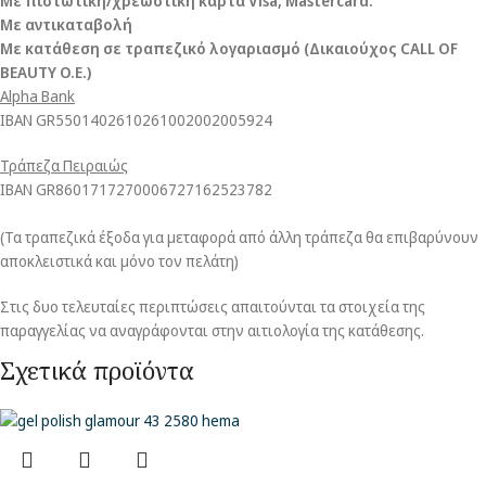
Με πιστωτική/χρεωστική κάρτα Visa
, Mastercard.
Με αντικαταβολή
Με κατάθεση σε τραπεζικό λογαριασμό (Δικαιούχος CALL OF
BEAUTY O.E.)
Alpha Bank
ΙΒΑΝ GR5501402610261002002005924
Τράπεζα Πειραιώς
ΙΒΑΝ GR8601717270006727162523782
(Τα τραπεζικά έξοδα για μεταφορά από άλλη τράπεζα θα επιβαρύνουν
αποκλειστικά και μόνο τον πελάτη)
Στις δυο τελευταίες περιπτώσεις απαιτούνται τα στοιχεία της
παραγγελίας να αναγράφονται στην αιτιολογία της κατάθεσης.
Σχετικά προϊόντα