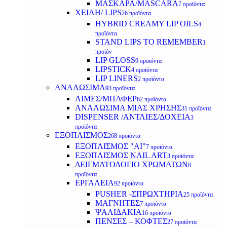
ΜΑΣΚΑΡΑ/MASCARA
7 προϊόντα
ΧΕΙΛΗ/ LIPS
26 προϊόντα
HYBRID CREAMY LIP OILS
4
προϊόντα
STAND LIPS TO REMEMBER
1
προϊόν
LIP GLOSS
9 προϊόντα
LIPSTICK
4 προϊόντα
LIP LINERS
2 προϊόντα
ΑΝΑΛΩΣΙΜΑ
93 προϊόντα
ΛΙΜΕΣ/ΜΠΑΦΕΡ
62 προϊόντα
ΑΝΑΛΩΣΙΜΑ ΜΙΑΣ ΧΡΗΣΗΣ
31 προϊόντα
DISPENSER /ΑΝΤΛΙΕΣ/ΔΟΧΕΙΑ
3
προϊόντα
ΕΞΟΠΛΙΣΜΟΣ
268 προϊόντα
ΕΞΟΠΛΙΣΜΟΣ "AI"
7 προϊόντα
ΕΞΟΠΛΙΣΜΟΣ NAIL ART
3 προϊόντα
ΔΕΙΓΜΑΤΟΛΟΓΙΟ ΧΡΩΜΑΤΩΝ
8
προϊόντα
ΕΡΓΑΛΕΙΑ
92 προϊόντα
PUSHER -ΣΠΡΩΧΤΗΡΙΑ
25 προϊόντα
ΜΑΓΝΗΤΕΣ
7 προϊόντα
ΨΑΛΙΔΑΚΙΑ
16 προϊόντα
ΠΕΝΣΕΣ – ΚΟΦΤΕΣ
27 προϊόντα