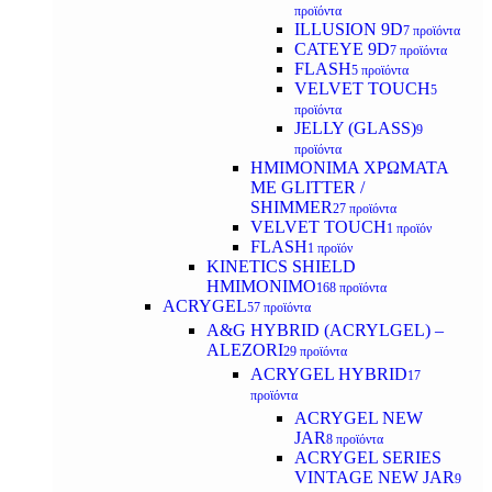
προϊόντα
ILLUSION 9D
7 προϊόντα
CATEYE 9D
7 προϊόντα
FLASH
5 προϊόντα
VELVET TOUCH
5
προϊόντα
JELLY (GLASS)
9
προϊόντα
ΗΜΙΜΟΝΙΜA ΧΡΩΜΑΤΑ
ΜΕ GLITTER /
SHIMMER
27 προϊόντα
VELVET TOUCH
1 προϊόν
FLASH
1 προϊόν
KINETICS SHIELD
ΗΜΙΜΟΝΙΜΟ
168 προϊόντα
ACRYGEL
57 προϊόντα
A&G HYBRID (ACRYLGEL) –
ALEZORI
29 προϊόντα
ACRYGEL HYBRID
17
προϊόντα
ACRYGEL NEW
JAR
8 προϊόντα
ACRYGEL SERIES
VINTAGE NEW JAR
9