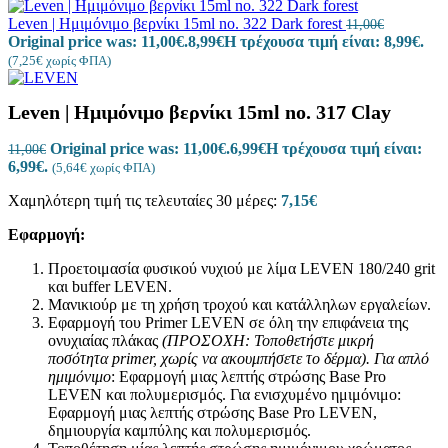
Leven | Ημιμόνιμο βερνίκι 15ml no. 322 Dark forest
11,00
€
Original price was: 11,00€.
8,99
€
Η τρέχουσα τιμή είναι: 8,99€.
(
7,25
€
χωρίς ΦΠΑ)
Leven | Ημιμόνιμο βερνίκι 15ml no. 317 Clay
Original price was: 11,00€.
6,99
€
Η τρέχουσα τιμή είναι:
11,00
€
6,99€.
(
5,64
€
χωρίς ΦΠΑ)
Χαμηλότερη τιμή τις τελευταίες 30 μέρες:
7,15
€
Εφαρμογή:
Προετοιμασία φυσικού νυχιού με λίμα LEVEN 180/240 grit
και buffer LEVEN.
Μανικιούρ με τη χρήση τροχού και κατάλληλων εργαλείων.
Εφαρμογή του Primer LEVEN σε όλη την επιφάνεια της
ονυχιαίας πλάκας
(ΠΡΟΣΟΧΗ: Τοποθετήστε μικρή
ποσότητα
primer
, χωρίς να ακουμπήσετε το δέρμα).
Για απλό
ημιμόνιμο
: Εφαρμογή μιας λεπτής στρώσης Base Pro
LEVEN και πολυμερισμός. Για ενισχυμένο ημιμόνιμο:
Εφαρμογή μιας λεπτής στρώσης Base Pro LEVEN,
δημιουργία καμπύλης και πολυμερισμός.