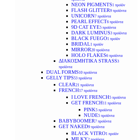
NEON PIGMENTS
1 προϊόν
FLASH GLITTER
9 προϊόντα
UNICORN
7 προϊόντα
PEARL EFFECT
6 προϊόντα
9D CAT EYE
5 προϊόντα
DARK LUMINUS
3 προϊόντα
BLACK FUEGO
1 προϊόν
BRIDAL
1 προϊόν
MIRROR
20 προϊόντα
HOLO FLAKES
6 προϊόντα
ΔΙΑΚΟΣΜΗΤΙΚΑ STRASS
3
προϊόντα
DUAL FORMS
10 προϊόντα
GELLY TIPS
53 προϊόντα
CLEAR
21 προϊόντα
FRENCH
17 προϊόντα
I LOVE FRENCH
5 προϊόντα
GET FRENCH
11 προϊόντα
PINK
5 προϊόντα
NUDE
5 προϊόντα
BABYBOOMER
7 προϊόντα
GET NAKED
9 προϊόντα
BLACK VITRO
1 προϊόν
MILKY
2 προϊόντα