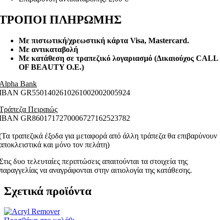
ΤΡΟΠΟΙ ΠΛΗΡΩΜΗΣ
Με πιστωτική/χρεωστική κάρτα Visa
, Mastercard.
Με αντικαταβολή
Με κατάθεση σε τραπεζικό λογαριασμό (Δικαιούχος CALL
OF BEAUTY O.E.)
Alpha Bank
ΙΒΑΝ GR5501402610261002002005924
Τράπεζα Πειραιώς
ΙΒΑΝ GR8601717270006727162523782
(Τα τραπεζικά έξοδα για μεταφορά από άλλη τράπεζα θα επιβαρύνουν
αποκλειστικά και μόνο τον πελάτη)
Στις δυο τελευταίες περιπτώσεις απαιτούνται τα στοιχεία της
παραγγελίας να αναγράφονται στην αιτιολογία της κατάθεσης.
Σχετικά προϊόντα