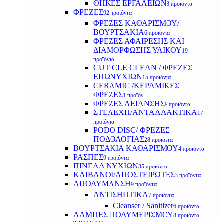
ΘΗΚΕΣ ΕΡΓΑΛΕΙΩΝ
3 προϊόντα
ΦΡΕΖΕΣ
92 προϊόντα
ΦΡΕΖΕΣ ΚΑΘΑΡΙΣΜΟΥ/
ΒΟΥΡΤΣΑΚΙΑ
6 προϊόντα
ΦΡΕΖΕΣ ΑΦΑΙΡΕΣΗΣ ΚΑΙ
ΔΙΑΜΟΡΦΩΣΗΣ ΥΛΙΚΟΥ
19
προϊόντα
CUTICLE CLEAN / ΦΡΕΖΕΣ
ΕΠΩΝΥΧΙΩΝ
15 προϊόντα
CERAMIC /ΚΕΡΑΜΙΚΕΣ
ΦΡΕΖΕΣ
1 προϊόν
ΦΡΕΖΕΣ ΛΕΙΑΝΣΗΣ
9 προϊόντα
ΣΤΕΛΕΧΗ/ΑΝΤΑΛΛΑΚΤΙΚΑ
17
προϊόντα
PODO DISC/ ΦΡΕΖΕΣ
ΠΟΔΟΛΟΓΙΑΣ
28 προϊόντα
ΒΟΥΡΤΣΑΚΙΑ ΚΑΘΑΡΙΣΜΟΥ
4 προϊόντα
ΡΑΣΠΕΣ
9 προϊόντα
ΠΙΝΕΛΑ ΝΥΧΙΩΝ
35 προϊόντα
ΚΛΙΒΑΝΟΙ/ΑΠΟΣΤΕΙΡΩΤΕΣ
3 προϊόντα
ΑΠΟΛΥΜΑΝΣΗ
9 προϊόντα
ΑΝΤΙΣΗΠΤΙΚΑ
7 προϊόντα
Cleanser / Sanitizer
6 προϊόντα
ΛΑΜΠΕΣ ΠΟΛΥΜΕΡΙΣΜΟΥ
8 προϊόντα