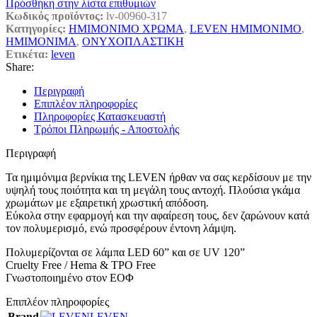
Πρόσθήκη στην λίστα επιθυμιών
Κωδικός προϊόντος:
lv-00960-317
Κατηγορίες:
ΗΜΙΜΟΝΙΜΟ ΧΡΩΜΑ
,
LEVEN ΗΜΙΜΟΝΙΜΟ
,
ΗΜΙΜΟΝΙΜΑ
,
ΟΝΥΧΟΠΛΑΣΤΙΚΗ
Ετικέτα:
leven
Share:
Περιγραφή
Επιπλέον πληροφορίες
Πληροφορίες Κατασκευαστή
Τρόποι Πληρωμής - Αποστολής
Περιγραφή
Τα ημιμόνιμα βερνίκια της LEVEN ήρθαν να σας κερδίσουν με την
υψηλή τους ποιότητα και τη μεγάλη τους αντοχή. Πλούσια γκάμα
χρωμάτων με εξαιρετική χρωστική απόδοση.
Εύκολα στην εφαρμογή και την αφαίρεση τους, δεν ζαρώνουν κατά
τον πολυμερισμό, ενώ προσφέρουν έντονη λάμψη.
Πολυμερίζονται σε λάμπα LED 60” και σε UV 120”
Cruelty Free / Hema & TPO Free
Γνωστοποιημένο στον ΕΟΦ
Επιπλέον πληροφορίες
Brand
LEVEN