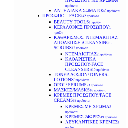
ΠΡΟΣΩΠΟΥ ΜΕ ΧΡΩΜΑ
6
προϊόντα
ΑΝΤΗΛΙΑΚΑ ΣΩΜΑΤΟΣ
9 προϊόντα
ΠΡΟΣΩΠΟ – FACE
142 προϊόντα
BEAUTY TOOLS
1 προϊόν
ΚΕΡΑΛΟΙΦΕΣ ΠΡΟΣΩΠΟΥ
1
προϊόν
ΚΑΘΑΡΙΣΜΟΣ -ΝΤΕΜΑΚΙΓΙΑΖ-
ΑΠΟΛΕΠΙΣΗ /CLEANSING -
SCRUBS
17 προϊόντα
ΝΤΕΜΑΚΙΓΙΑΖ
2 προϊόντα
ΚΑΘΑΡΙΣΤΙΚΑ
ΠΡΟΣΩΠΟΥ-FACE
CLEANSERS
10 προϊόντα
ΤΟΝΕΡ-ΛΟΣΙΟΝ/TONERS-
LOTIONS
9 προϊόντα
ΟΡΟΙ / SERUMS
23 προϊόντα
ΜΑΣΚΕΣ/MASKS
16 προϊόντα
ΚΡΕΜΕΣ ΠΡΟΣΩΠΟΥ/FACE
CREAMS
38 προϊόντα
ΚΡΕΜΕΣ ΜΕ ΧΡΩΜΑ
3
προϊόντα
ΚΡΕΜΕΣ 24ΩΡΕΣ
19 προϊόντα
ΛΕΥΚΑΝΤΙΚΕΣ ΚΡΕΜΕΣ
1
προϊόν