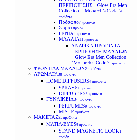
ΠΕΡΙΠΟΙΗΣΗΣ – Glow Era Men
Collection | “Monarch’s Code”
9
προϊόντα
Πρόσωπο
7 προϊόντα
Σώμα
1 προϊόν
ΓΕΝΙΑ
4 προϊόντα
ΜΑΛΛΙΑ
11 προϊόντα
ΑΝΔΡΙΚΑ ΠΡΟΙΟΝΤΑ
ΠΕΡΙΠΟΙΗΣΗ ΜΑΛΛΙΩΝ
– Glow Era Men Collection |
“Monarch’s Code”
9 προϊόντα
ΦΡΟΝΤΙΔΑ ΜΑΛΛΙΩΝ
2 προϊόντα
ΑΡΩΜΑΤΑ
38 προϊόντα
HOME DIFFUSERS
4 προϊόντα
SPRAYS
1 προϊόν
DIFFUSERS
3 προϊόντα
ΓΥΝΑΙΚΕΙΑ
34 προϊόντα
PERFUMES
9 προϊόντα
MIST
19 προϊόντα
ΜΑΚΙΓΙΑΖ
35 προϊόντα
ΜΑΤΙΑ/EYES
8 προϊόντα
STAND MAGNETIC LOOK
1
προϊόν