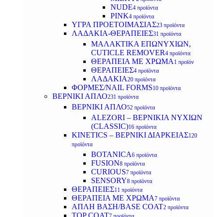
NUDE
4 προϊόντα
PINK
4 προϊόντα
ΥΓΡΑ ΠΡΟΕΤΟΙΜΑΣΙΑΣ
23 προϊόντα
ΛΑΔΑΚΙΑ-ΘΕΡΑΠΕΙΕΣ
31 προϊόντα
ΜΑΛΑΚΤΙΚΑ ΕΠΩΝΥΧΙΩΝ,
CUTICLE REMOVER
4 προϊόντα
ΘΕΡΑΠΕΙΑ ΜΕ ΧΡΩΜΑ
1 προϊόν
ΘΕΡΑΠΕΙΕΣ
4 προϊόντα
ΛΑΔΑΚΙΑ
20 προϊόντα
ΦΟΡΜΕΣ/NAIL FORMS
10 προϊόντα
ΒΕΡΝΙΚΙ ΑΠΛΟ
231 προϊόντα
ΒΕΡΝΙΚΙ ΑΠΛΟ
52 προϊόντα
ALEZORI – ΒΕΡΝΙΚΙΑ ΝΥΧΙΩΝ
(CLASSIC)
16 προϊόντα
KINETICS – ΒΕΡΝΙΚΙ ΔΙΑΡΚΕΙΑΣ
120
προϊόντα
BOTANICA
6 προϊόντα
FUSION
8 προϊόντα
CURIOUS
7 προϊόντα
SENSORY
8 προϊόντα
ΘΕΡΑΠΕΙΕΣ
11 προϊόντα
ΘΕΡΑΠΕΙΑ ΜΕ ΧΡΩΜΑ
7 προϊόντα
ΑΠΛΗ ΒΑΣΗ/BASE COAT
2 προϊόντα
TOP COAT
7 προϊόντα