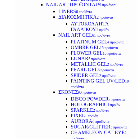
NAIL ART ΠΡΟΪΟΝΤΑ
159 προϊόντα
LINERS
6 προϊόντα
ΔΙΑΚΟΣΜΗΤΙΚΑ
2 προϊόντα
ΑΥΤΟΚΟΛΛΗΤΑ
ΓΑΛΛΙΚΟΥ
1 προϊόν
NAIL ART GEL
61 προϊόντα
PLATINUM GEL
4 προϊόντα
OMBRE GEL
15 προϊόντα
FLOWER GEL
13 προϊόντα
LUNAR
5 προϊόντα
METALLIC GEL
2 προϊόντα
PEARL GEL
6 προϊόντα
SPIDER GEL
2 προϊόντα
PAINTING GEL UV/LED
10
προϊόντα
ΣΚΟΝΕΣ
90 προϊόντα
DISCO POWDER
7 προϊόντα
HOLOGRAPHIC
1 προϊόν
SPARKLE
2 προϊόντα
PIXEL
1 προϊόν
AURORA
6 προϊόντα
SUGAR/GLITTER
5 προϊόντα
CHAMELEON CAT EYE
2
προϊόντα