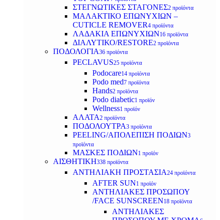
ΣΤΕΓΝΩΤΙΚΕΣ ΣΤΑΓΟΝΕΣ
2 προϊόντα
ΜΑΛΑΚΤΙΚΟ ΕΠΩΝΥΧΙΩΝ –
CUTICLE REMOVER
4 προϊόντα
ΛΑΔΑΚΙΑ ΕΠΩΝΥΧΙΩΝ
16 προϊόντα
ΔΙΑΛΥΤΙΚΟ/RESTORE
2 προϊόντα
ΠΟΔΟΛΟΓΙΑ
36 προϊόντα
PECLAVUS
25 προϊόντα
Podocare
14 προϊόντα
Podo med
7 προϊόντα
Hands
2 προϊόντα
Podo diabetic
1 προϊόν
Wellness
1 προϊόν
ΑΛΑΤΑ
2 προϊόντα
ΠΟΔΟΛΟΥΤΡΑ
3 προϊόντα
PEELING/ΑΠΟΛΕΠΙΣΗ ΠΟΔΙΩΝ
3
προϊόντα
ΜΑΣΚΕΣ ΠΟΔΙΩΝ
1 προϊόν
ΑΙΣΘΗΤΙΚΗ
338 προϊόντα
ΑΝΤΗΛΙΑΚΗ ΠΡΟΣΤΑΣΙΑ
24 προϊόντα
AFTER SUN
1 προϊόν
ΑΝΤΗΛΙΑΚΕΣ ΠΡΟΣΩΠΟΥ
/FACE SUNSCREEN
18 προϊόντα
ΑΝΤΗΛΙΑΚΕΣ