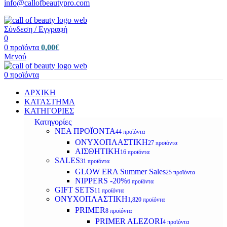
info@callofbeautypro.com
Σύνδεση / Εγγραφή
0
0
προϊόντα
0,00
€
Μενού
0
προϊόντα
ΑΡΧΙΚΗ
ΚΑΤΑΣΤΗΜΑ
ΚΑΤΗΓΟΡΙΕΣ
Κατηγορίες
ΝΕΑ ΠΡΟΪΟΝΤΑ
44 προϊόντα
ΟΝΥΧΟΠΛΑΣΤΙΚΗ
27 προϊόντα
ΑΙΣΘΗΤΙΚΗ
16 προϊόντα
SALES
31 προϊόντα
GLOW ERA Summer Sales
25 προϊόντα
NIPPERS -20%
6 προϊόντα
GIFT SETS
11 προϊόντα
ΟΝΥΧΟΠΛΑΣΤΙΚΗ
1,820 προϊόντα
PRIMER
8 προϊόντα
PRIMER ALEZORI
4 προϊόντα