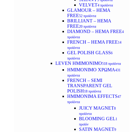
5 προϊόντα
VELVET
4 προϊόντα
GLAMOUR – HEMA
FREE
52 προϊόντα
BRILLIANT – HEMA
FREE
20 προϊόντα
DIAMOND – HEMA FREE
4
προϊόντα
FRENCH – HEMA FREE
14
προϊόντα
GEL POLISH GLASS
6
προϊόντα
LEVEN ΗΜΙΜΟΝΙΜΟ
518 προϊόντα
ΗΜΙΜΟΝΙΜΟ ΧΡΩΜΑ
431
προϊόντα
FRENCH – SEMI
TRANSPARENT GEL
POLISH
18 προϊόντα
HMIMONIMA EFFECTS
47
προϊόντα
JUICY MAGNET
8
προϊόντα
BLOOMING GEL
1
προϊόν
SATIN MAGNET
9