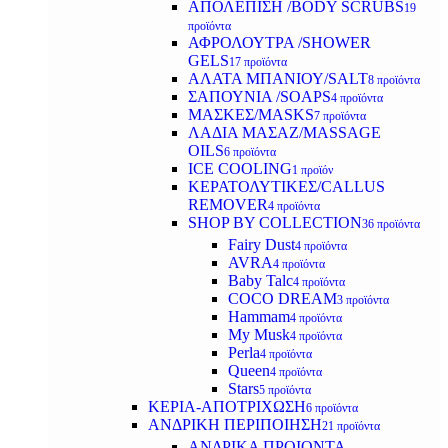
ΑΠΟΛΕΠΙΣΗ /BODY SCRUBS
19
προϊόντα
ΑΦΡΟΛΟΥΤΡΑ /SHOWER
GELS
17 προϊόντα
ΑΛΑΤΑ ΜΠΑΝΙΟΥ/SALT
8 προϊόντα
ΣΑΠΟΥΝΙΑ /SOAPS
4 προϊόντα
ΜΑΣΚΕΣ/MASKS
7 προϊόντα
ΛΑΔΙΑ ΜΑΣΑΖ/MASSAGE
OILS
6 προϊόντα
ICE COOLING
1 προϊόν
ΚΕΡΑΤΟΛΥΤΙΚΕΣ/CALLUS
REMOVER
4 προϊόντα
SHOP BY COLLECTION
36 προϊόντα
Fairy Dust
4 προϊόντα
AVRA
4 προϊόντα
Baby Talc
4 προϊόντα
COCO DREAM
3 προϊόντα
Hammam
4 προϊόντα
My Musk
4 προϊόντα
Perla
4 προϊόντα
Queen
4 προϊόντα
Stars
5 προϊόντα
ΚΕΡΙΑ-ΑΠΟΤΡΙΧΩΣΗ
6 προϊόντα
ΑΝΔΡΙΚΗ ΠΕΡΙΠΟΙΗΣΗ
21 προϊόντα
ΑΝΔΡΙΚΑ ΠΡΟΙΟΝΤΑ