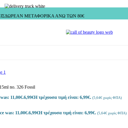
ΙΣ
ΔΩΡΕΑΝ ΜΕΤΑΦΟΡΙΚΑ ΑΝΩ ΤΩΝ 80€
15ml no. 326 Fossil
LE REMOVER
4 προϊόντα
 was: 11,00€.
6,99
€
Η τρέχουσα τιμή είναι: 6,99€.
(
5,64
€
χωρίς ΦΠΑ)
ce was: 11,00€.
6,99
€
Η τρέχουσα τιμή είναι: 6,99€.
(
5,64
€
χωρίς ΦΠΑ)
SSIC)
16 προϊόντα