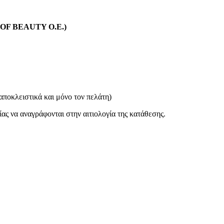
L OF BEAUTY O.E.)
w Era Men Collection | “Monarch’s Code”
9 προϊόντα
αποκλειστικά και μόνο τον πελάτη)
λίας να αναγράφονται στην αιτιολογία της κατάθεσης.
ΜΑΛΛΙΩΝ – Glow Era Men Collection | “Monarch’s Code”
9 προ