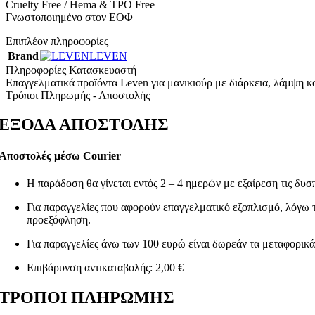
23
Cruelty Free / Hema & TPO Free
LIP BALM
7 προϊόντα
Γνωστοποιημένο στον ΕΟΦ
LIP MASK
2 προϊόντα
LIP BUTTER
Επιπλέον πληροφορίες
9 προϊόντα
SCRUB ΧΕΙΛΙΩΝ
2 προϊόντα
Brand
LEVEN
ΚΡΕΜΕΣ ΧΕΡΙΩΝ/HAND CREAMS
17 προϊόντα
Πληροφορίες Κατασκευαστή
ΣΩΜΑ/BODY
130 προϊόντα
Επαγγελματικά προϊόντα Leven για μανικιούρ με διάρκεια, λάμψη κ
ΚΡΕΜΕΣ ΠΟΔΙΩΝ
Τρόποι Πληρωμής - Αποστολής
2 προϊόντα
ΚΡΕΜΕΣ ΣΩΜΑΤΟΣ/BODY LOTIONS
SHIMMERING BODY LOTIONS
7 προϊόν
ΕΞΟΔΑ ΑΠΟΣΤΟΛΗΣ
BODY BUTTER
2 προϊόντα
ΛΑΔΙΑ ΣΩΜΑΤΟΣ /BODY OILS
14 προϊό
Αποστολές μέσω Courier
CANDLE MASSAGE
3 προϊόντα
ΑΠΟΛΕΠΙΣΗ /BODY SCRUBS
19 προϊόντ
ΑΦΡΟΛΟΥΤΡΑ /SHOWER GELS
Η παράδοση θα γίνεται εντός 2 – 4 ημερών με εξαίρεση τις δυσπ
17 προϊ
ΑΛΑΤΑ ΜΠΑΝΙΟΥ/SALT
8 προϊόντα
Για παραγγελίες που αφορούν επαγγελματικό εξοπλισμό, λόγω το
ΣΑΠΟΥΝΙΑ /SOAPS
4 προϊόντα
προεξόφληση.
ΜΑΣΚΕΣ/MASKS
7 προϊόντα
ΛΑΔΙΑ ΜΑΣΑΖ/MASSAGE OILS
6 προϊό
Για παραγγελίες άνω των 100 ευρώ είναι δωρεάν τα μεταφορικά
ICE COOLING
1 προϊόν
ΚΕΡΑΤΟΛΥΤΙΚΕΣ/CALLUS REMOV
Επιβάρυνση αντικαταβολής: 2,00 €
SHOP BY COLLECTION
36 προϊόντα
Fairy Dust
4 προϊόντα
ΤΡΟΠΟΙ ΠΛΗΡΩΜΗΣ
AVRA
4 προϊόντα
Baby Talc
4 προϊόντα