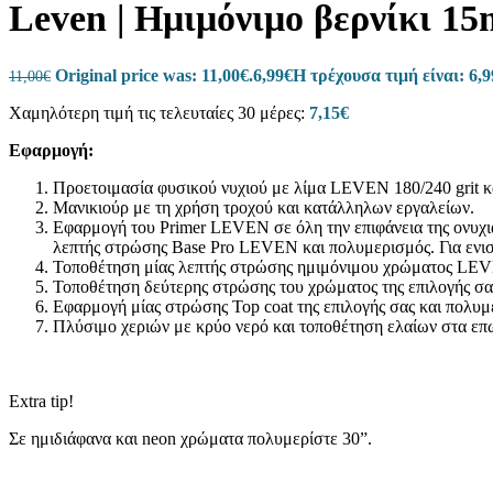
Leven | Ημιμόνιμο βερνίκι 15m
KINETICS – ΒΕΡΝΙΚΙ ΔΙΑΡΚΕΙΑΣ
120 προϊόντα
BOTANICA
6 προϊόντα
FUSION
8 προϊόντα
Original price was: 11,00€.
6,99
€
Η τρέχουσα τιμή είναι: 6,9
11,00
€
CURIOUS
7 προϊόντα
SENSORY
8 προϊόντα
Χαμηλότερη τιμή τις τελευταίες 30 μέρες:
7,15
€
ΘΕΡΑΠΕΙΕΣ
11 προϊόντα
ΘΕΡΑΠΕΙΑ ΜΕ ΧΡΩΜΑ
7 προϊόντα
Εφαρμογή:
ΑΠΛΗ ΒΑΣΗ/BASE COAT
2 προϊόντα
TOP COAT
7 προϊόντα
Προετοιμασία φυσικού νυχιού με λίμα LEVEN 180/240 grit 
ΣΤΕΓΝΩΤΙΚΕΣ ΣΤΑΓΟΝΕΣ
2 προϊόντα
Μανικιούρ με τη χρήση τροχού και κατάλληλων εργαλείων.
ΜΑΛΑΚΤΙΚΟ ΕΠΩΝΥΧΙΩΝ – CUTICLE 
Εφαρμογή του Primer LEVEN σε όλη την επιφάνεια της ονυχι
ΛΑΔΑΚΙΑ ΕΠΩΝΥΧΙΩΝ
16 προϊόντα
λεπτής στρώσης Base Pro LEVEN και πολυμερισμός. Για ενι
ΔΙΑΛΥΤΙΚΟ/RESTORE
2 προϊόντα
Τοποθέτηση μίας λεπτής στρώσης ημιμόνιμου χρώματος LEV
ΠΟΔΟΛΟΓΙΑ
36 προϊόντα
Τοποθέτηση δεύτερης στρώσης του χρώματος της επιλογής σα
PECLAVUS
25 προϊόντα
Εφαρμογή μίας στρώσης Top coat της επιλογής σας και πολυμ
Podocare
Πλύσιμο χεριών με κρύο νερό και τοποθέτηση ελαίων στα επ
14 προϊόντα
Podo med
7 προϊόντα
Hands
2 προϊόντα
Podo diabetic
1 προϊόν
Extra tip!
Wellness
1 προϊόν
ΑΛΑΤΑ
2 προϊόντα
Σε ημιδιάφανα και neon χρώματα πολυμερίστε 30”.
ΠΟΔΟΛΟΥΤΡΑ
3 προϊόντα
PEELING/ΑΠΟΛΕΠΙΣΗ ΠΟΔΙΩΝ
3 προϊόντα
ΜΑΣΚΕΣ ΠΟΔΙΩΝ
1 προϊόν