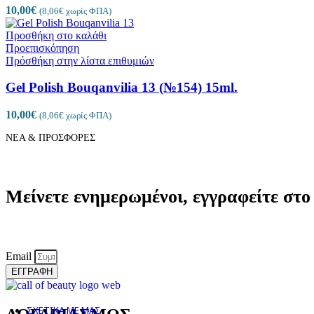
10,00
€
(
8,06
€
χωρίς ΦΠΑ)
Προσθήκη στο καλάθι
Προεπισκόπηση
Πρόσθήκη στην λίστα επιθυμιών
Gel Polish Bouqanvilia 13 (№154) 15ml.
IMPERIAL
10,00
€
(
8,06
€
χωρίς ΦΠΑ)
ΝΕΑ & ΠΡΟΣΦΟΡΕΣ
Μείνετε ενημερωμένοι, εγγραφείτε στ
Email
ΕΓΓΡΑΦΗ
ΣΧΕΤΙΚΑ ΜΕ ΜΑΣ