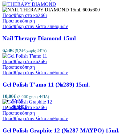
ΦΡΕΖΕΣ ΚΑΘΑΡΙΣΜΟΥ/ΒΟΥΡΤΣΑΚΙ
ΦΡΕΖΕΣ ΑΦΑΙΡΕΣΗΣ ΚΑΙ ΔΙΑΜΟΡΦ
CUTICLE CLEAN / ΦΡΕΖΕΣ ΕΠΩΝΥ
Προσθήκη στο καλάθι
CERAMIC /ΚΕΡΑΜΙΚΕΣ ΦΡΕΖΕΣ
Προεπισκόπηση
1 προϊ
ΦΡΕΖΕΣ ΛΕΙΑΝΣΗΣ
Πρόσθήκη στην λίστα επιθυμιών
9 προϊόντα
ΣΤΕΛΕΧΗ/ΑΝΤΑΛΛΑΚΤΙΚΑ
17 προϊόντα
PODO DISC/ ΦΡΕΖΕΣ ΠΟΔΟΛΟΓΙΑΣ
2
Nail Therapy Diamond 15ml
ΒΟΥΡΤΣΑΚΙΑ ΚΑΘΑΡΙΣΜΟΥ
4 προϊόντα
ΡΑΣΠΕΣ
9 προϊόντα
6,50
€
(
5,24
€
χωρίς ΦΠΑ)
ΠΙΝΕΛΑ ΝΥΧΙΩΝ
35 προϊόντα
ΚΛΙΒΑΝΟΙ/ΑΠΟΣΤΕΙΡΩΤΕΣ
3 προϊόντα
Προσθήκη στο καλάθι
ΑΠΟΛΥΜΑΝΣΗ
9 προϊόντα
Προεπισκόπηση
ΑΝΤΙΣΗΠΤΙΚΑ
7 προϊόντα
Πρόσθήκη στην λίστα επιθυμιών
Cleanser / Sanitizer
6 προϊόντα
ΛΑΜΠΕΣ ΠΟΛΥΜΕΡΙΣΜΟΥ
Gel Polish T’amo 11 (№289) 15ml.
8 προϊόντα
ΤΡΟΧΟΙ
8 προϊόντα
ΦΙΛΤΡΑ ΑΠΟΡΡΟΦΗΤΗΡΑ
2 προϊόντα
10,00
€
(
8,06
€
χωρίς ΦΠΑ)
SALES
BRANDS
Προσθήκη στο καλάθι
Προεπισκόπηση
Πρόσθήκη στην λίστα επιθυμιών
Gel Polish Graphite 12 (№287 ΜΑΥΡΟ) 15ml.