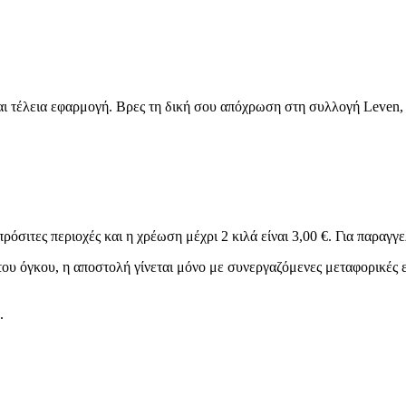
 προϊόντα
αι τέλεια εφαρμογή. Βρες τη δική σου απόχρωση στη συλλογή Leven, 
33 προϊόντα
τα
ντα
α
ρόσιτες περιοχές και η χρέωση μέχρι 2 κιλά είναι 3,00 €. Για παραγγε
όντα
υ όγκου, η αποστολή γίνεται μόνο με συνεργαζόμενες μεταφορικές ετα
ντα
.
ER
4 προϊόντα