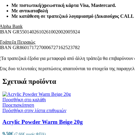
COCO DREAM
3 προϊόντα
Με πιστωτική/χρεωστική κάρτα Visa
, Mastercard.
Hammam
4 προϊόντα
Με αντικαταβολή
My Musk
4 προϊόντα
Με κατάθεση σε τραπεζικό λογαριασμό (Δικαιούχος CAL
Perla
4 προϊόντα
Queen
Alpha Bank
4 προϊόντα
Stars
ΙΒΑΝ GR5501402610261002002005924
5 προϊόντα
ΚΕΡΙΑ-ΑΠΟΤΡΙΧΩΣΗ
6 προϊόντα
ΑΝΔΡΙΚΗ ΠΕΡΙΠΟΙΗΣΗ
Τράπεζα Πειραιώς
21 προϊόντα
ΙΒΑΝ GR8601717270006727162523782
ΑΝΔΡΙΚΑ ΠΡΟΙΟΝΤΑ ΠΕΡΙΠΟΙΗΣΗΣ – Glo
Πρόσωπο
7 προϊόντα
(Τα τραπεζικά έξοδα για μεταφορά από άλλη τράπεζα θα επιβαρύνουν 
Σώμα
1 προϊόν
ΓΕΝΙΑ
4 προϊόντα
Στις δυο τελευταίες περιπτώσεις απαιτούνται τα στοιχεία της παραγγε
ΜΑΛΛΙΑ
11 προϊόντα
ΑΝΔΡΙΚΑ ΠΡΟΙΟΝΤΑ ΠΕΡΙΠΟΙΗΣΗ 
Σχετικά προϊόντα
ΦΡΟΝΤΙΔΑ ΜΑΛΛΙΩΝ
2 προϊόντα
ΑΡΩΜΑΤΑ
38 προϊόντα
HOME DIFFUSERS
4 προϊόντα
Προσθήκη στο καλάθι
SPRAYS
1 προϊόν
Προεπισκόπηση
DIFFUSERS
3 προϊόντα
Πρόσθήκη στην λίστα επιθυμιών
ΓΥΝΑΙΚΕΙΑ
34 προϊόντα
PERFUMES
9 προϊόντα
Acrylic Powder Warm Beige 20g
MIST
19 προϊόντα
ΜΑΚΙΓΙΑΖ
35 προϊόντα
9,50
€
(
7,66
€
χωρίς ΦΠΑ)