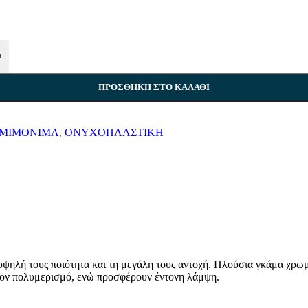
UNSCREEN
18 προϊόντα
+
 ΧΡΩΜΑ
6 προϊόντα
ΠΡΟΣΘΉΚΗ ΣΤΟ ΚΑΛΆΘΙ
ΕΠΙΣΗ /CLEANSING -SCRUBS
17 προϊόντα
ΜΙΜΟΝΙΜΑ
,
ΟΝΥΧΟΠΛΑΣΤΙΚΗ
CE CLEANSERS
10 προϊόντα
 προϊόντα
S
38 προϊόντα
υψηλή τους ποιότητα και τη μεγάλη τους αντοχή. Πλούσια γκάμα χρω
τον πολυμερισμό, ενώ προσφέρουν έντονη λάμψη.
όντα
MS
3 προϊόντα