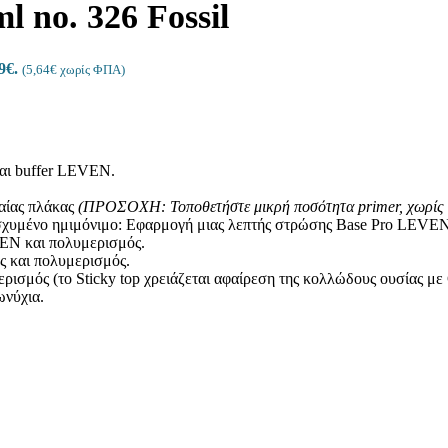
l no. 326 Fossil
9€.
(
5,64
€
χωρίς ΦΠΑ)
και buffer LEVEN.
REMOVER
4 προϊόντα
αίας πλάκας
(ΠΡΟΣΟΧΗ: Τοποθετήστε μικρή ποσότητα
primer
, χωρίς
σχυμένο ημιμόνιμο: Εφαρμογή μιας λεπτής στρώσης Base Pro LEVEN
EN και πολυμερισμός.
ς και πολυμερισμός.
ερισμός (το Sticky top χρειάζεται αφαίρεση της κολλώδους ουσίας μ
ωνύχια.