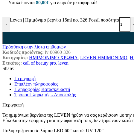
Υπολείπονται
80,00
€
για δωρεάν μεταφορικά!
ΑΙΣΘΗΤΙΚΗ
338 προϊόντα
ΑΝΤΗΛΙΑΚΗ ΠΡΟΣΤΑΣΙΑ
24 προϊόντα
AFTER SUN
1 προϊόν
Leven | Ημιμόνιμο βερνίκι 15ml no. 326 Fossil ποσότητα
ΑΝΤΗΛΙΑΚΕΣ ΠΡΟΣΩΠΟΥ /FACE S
-
ΑΝΤΗΛΙΑΚΕΣ ΠΡΟΣΩΠΟΥ ΜΕ
ΑΝΤΗΛΙΑΚΑ ΣΩΜΑΤΟΣ
9 προϊόντα
ΠΡΟΣΩΠΟ – FACE
142 προϊόντα
BEAUTY TOOLS
1 προϊόν
Πρόσθήκη στην λίστα επιθυμιών
ΚΕΡΑΛΟΙΦΕΣ ΠΡΟΣΩΠΟΥ
1 προϊόν
Κωδικός προϊόντος:
lv-00960-326
ΚΑΘΑΡΙΣΜΟΣ -ΝΤΕΜΑΚΙΓΙΑΖ-ΑΠΟΛ
Κατηγορίες:
ΗΜΙΜΟΝΙΜΟ ΧΡΩΜΑ
,
LEVEN ΗΜΙΜΟΝΙΜΟ
,
Η
ΝΤΕΜΑΚΙΓΙΑΖ
Ετικέτες:
call of beauty pro
,
leven
2 προϊόντα
ΚΑΘΑΡΙΣΤΙΚΑ ΠΡΟΣΩΠΟΥ-FA
Share:
ΤΟΝΕΡ-ΛΟΣΙΟΝ/TONERS-LOTIONS
9
Περιγραφή
ΟΡΟΙ / SERUMS
23 προϊόντα
Επιπλέον πληροφορίες
ΜΑΣΚΕΣ/MASKS
16 προϊόντα
Πληροφορίες Κατασκευαστή
ΚΡΕΜΕΣ ΠΡΟΣΩΠΟΥ/FACE CREAM
Τρόποι Πληρωμής - Αποστολής
ΚΡΕΜΕΣ ΜΕ ΧΡΩΜΑ
3 προϊόντα
ΚΡΕΜΕΣ 24ΩΡΕΣ
19 προϊόντα
Περιγραφή
ΛΕΥΚΑΝΤΙΚΕΣ ΚΡΕΜΕΣ
1 προϊόν
ΚΡΕΜΕΣ ΗΜΕΡΑΣ
8 προϊόντα
Τα ημιμόνιμα βερνίκια της LEVEN ήρθαν να σας κερδίσουν με την 
ΚΡΕΜΕΣ ΝΥΚΤΟΣ
5 προϊόντα
Εύκολα στην εφαρμογή και την αφαίρεση τους, δεν ζαρώνουν κατά 
ΚΡΕΜΕΣ ΜΑΤΙΩΝ/EYE CREAMS
8 προϊ
ΚΡΕΜΕΣ ΜΕ ΚΑΛΥΨΗ/BB-CC CREA
Πολυμερίζονται σε λάμπα LED 60” και σε UV 120”
ΠΕΡΙΠΟΙΗΣΗ ΧΕΙΛΙΩΝ/LIP BALMS