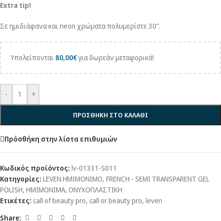
Extra tip!
Σε ημιδιάφανα και neon χρώματα πολυμερίστε 30”.
Υπολείπονται
80,00
€
για δωρεάν μεταφορικά!
-
+
ΠΡΟΣΘΗΚΗ ΣΤΟ ΚΑΛΑΘΙ
Πρόσθήκη στην λίστα επιθυμιών
Κωδικός προϊόντος:
lv-01331-S011
Κατηγορίες:
LEVEN ΗΜΙΜΟΝΙΜΟ
,
FRENCH - SEMI TRANSPARENT GEL
POLISH
,
ΗΜΙΜΟΝΙΜΑ
,
ΟΝΥΧΟΠΛΑΣΤΙΚΗ
Ετικέτες:
call of beauty pro
,
call or beauty pro
,
leven
Share: