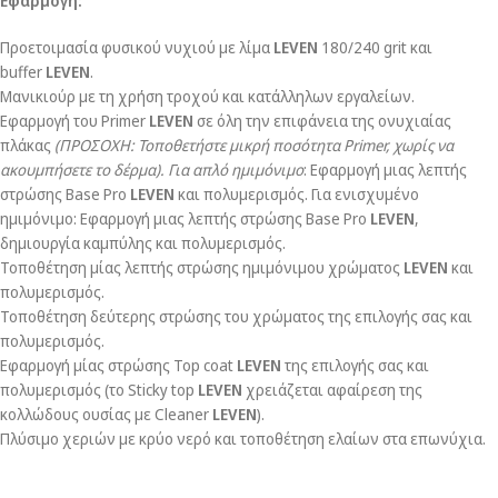
Εφαρμογή:
Προετοιμασία φυσικού νυχιού με λίμα
LEVEN
180/240 grit και
buffer
LEVEN
.
Μανικιούρ με τη χρήση τροχού και κατάλληλων εργαλείων.
Εφαρμογή του Primer
LEVEN
σε όλη την επιφάνεια της ονυχιαίας
πλάκας
(ΠΡΟΣΟΧΗ: Τοποθετήστε μικρή ποσότητα
Primer
, χωρίς να
ακουμπήσετε το δέρμα).
Για απλό ημιμόνιμο
: Εφαρμογή μιας λεπτής
στρώσης Base Pro
LEVEN
και πολυμερισμός. Για ενισχυμένο
ημιμόνιμο: Εφαρμογή μιας λεπτής στρώσης Base Pro
LEVEN
,
δημιουργία καμπύλης και πολυμερισμός.
Τοποθέτηση μίας λεπτής στρώσης ημιμόνιμου χρώματος
LEVEN
και
πολυμερισμός.
Τοποθέτηση δεύτερης στρώσης του χρώματος της επιλογής σας και
πολυμερισμός.
Εφαρμογή μίας στρώσης Top coat
LEVEN
της επιλογής σας και
πολυμερισμός (το Sticky top
LEVEN
χρειάζεται αφαίρεση της
κολλώδους ουσίας με Cleaner
LEVEN
).
Πλύσιμο χεριών με κρύο νερό και τοποθέτηση ελαίων στα επωνύχια.