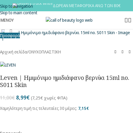
ΔΩΡΕΑΝ ΜΕΤΑΦΟΡΙΚΑ ΑΝΩ ΤΩΝ 80€
Skip to navigation
Skip to main content
ΜΕΝΟΥ
Κλικ για μεγέθυνση
Προσφορά
Αρχική σελίδα
/
ΟΝΥΧΟΠΛΑΣΤΙΚΗ
Leven | Ημιμόνιμο ημιδιάφανο βερνίκι 15ml no.
S011 Skin
8,99
€
11,00
€
(
7,25
€
χωρίς ΦΠΑ)
Χαμηλότερη τιμή τις τελευταίες 30 μέρες:
7,15
€