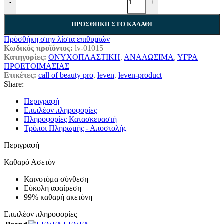
-
+
ΠΡΟΣΘΉΚΗ ΣΤΟ ΚΑΛΆΘΙ
Πρόσθήκη στην λίστα επιθυμιών
Κωδικός προϊόντος:
lv-01015
Κατηγορίες:
ΟΝΥΧΟΠΛΑΣΤΙΚΗ
,
ΑΝΑΛΩΣΙΜΑ
,
ΥΓΡΑ
ΠΡΟΕΤΟΙΜΑΣΙΑΣ
Ετικέτες:
call of beauty pro
,
leven
,
leven-product
Share:
Περιγραφή
Επιπλέον πληροφορίες
Πληροφορίες Κατασκευαστή
Τρόποι Πληρωμής - Αποστολής
Περιγραφή
Καθαρό Ασετόν
Καινοτόμα σύνθεση
Εύκολη αφαίρεση
99% καθαρή ακετόνη
Επιπλέον πληροφορίες