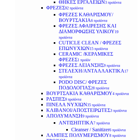
ΘΗΚΕΣ ΕΡΓΑΛΕΙΩΝ
3 προϊόντα
ΦΡΕΖΕΣ
92 προϊόντα
ΦΡΕΖΕΣ ΚΑΘΑΡΙΣΜΟΥ/
ΒΟΥΡΤΣΑΚΙΑ
6 προϊόντα
ΦΡΕΖΕΣ ΑΦΑΙΡΕΣΗΣ ΚΑΙ
ΔΙΑΜΟΡΦΩΣΗΣ ΥΛΙΚΟΥ
19
προϊόντα
CUTICLE CLEAN / ΦΡΕΖΕΣ
ΕΠΩΝΥΧΙΩΝ
15 προϊόντα
CERAMIC /ΚΕΡΑΜΙΚΕΣ
ΦΡΕΖΕΣ
1 προϊόν
ΦΡΕΖΕΣ ΛΕΙΑΝΣΗΣ
9 προϊόντα
ΣΤΕΛΕΧΗ/ΑΝΤΑΛΛΑΚΤΙΚΑ
17
προϊόντα
PODO DISC/ ΦΡΕΖΕΣ
ΠΟΔΟΛΟΓΙΑΣ
28 προϊόντα
ΒΟΥΡΤΣΑΚΙΑ ΚΑΘΑΡΙΣΜΟΥ
4 προϊόντα
ΡΑΣΠΕΣ
9 προϊόντα
ΠΙΝΕΛΑ ΝΥΧΙΩΝ
35 προϊόντα
ΚΛΙΒΑΝΟΙ/ΑΠΟΣΤΕΙΡΩΤΕΣ
3 προϊόντα
ΑΠΟΛΥΜΑΝΣΗ
9 προϊόντα
ΑΝΤΙΣΗΠΤΙΚΑ
7 προϊόντα
Cleanser / Sanitizer
6 προϊόντα
ΛΑΜΠΕΣ ΠΟΛΥΜΕΡΙΣΜΟΥ
8 προϊόντα