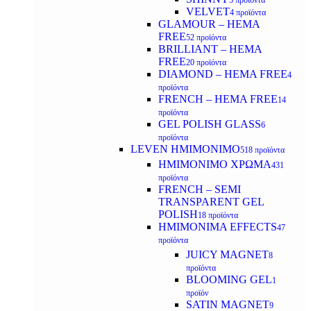
5 προϊόντα
VELVET
4 προϊόντα
GLAMOUR – HEMA
FREE
52 προϊόντα
BRILLIANT – HEMA
FREE
20 προϊόντα
DIAMOND – HEMA FREE
4
προϊόντα
FRENCH – HEMA FREE
14
προϊόντα
GEL POLISH GLASS
6
προϊόντα
LEVEN ΗΜΙΜΟΝΙΜΟ
518 προϊόντα
ΗΜΙΜΟΝΙΜΟ ΧΡΩΜΑ
431
προϊόντα
FRENCH – SEMI
TRANSPARENT GEL
POLISH
18 προϊόντα
HMIMONIMA EFFECTS
47
προϊόντα
JUICY MAGNET
8
προϊόντα
BLOOMING GEL
1
προϊόν
SATIN MAGNET
9