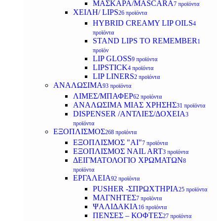
ΜΑΣΚΑΡΑ/MASCARA
7 προϊόντα
ΧΕΙΛΗ/ LIPS
26 προϊόντα
HYBRID CREAMY LIP OILS
4
προϊόντα
STAND LIPS TO REMEMBER
1
προϊόν
LIP GLOSS
9 προϊόντα
LIPSTICK
4 προϊόντα
LIP LINERS
2 προϊόντα
ΑΝΑΛΩΣΙΜΑ
93 προϊόντα
ΛΙΜΕΣ/ΜΠΑΦΕΡ
62 προϊόντα
ΑΝΑΛΩΣΙΜΑ ΜΙΑΣ ΧΡΗΣΗΣ
31 προϊόντα
DISPENSER /ΑΝΤΛΙΕΣ/ΔΟΧΕΙΑ
3
προϊόντα
ΕΞΟΠΛΙΣΜΟΣ
268 προϊόντα
ΕΞΟΠΛΙΣΜΟΣ "AI"
7 προϊόντα
ΕΞΟΠΛΙΣΜΟΣ NAIL ART
3 προϊόντα
ΔΕΙΓΜΑΤΟΛΟΓΙΟ ΧΡΩΜΑΤΩΝ
8
προϊόντα
ΕΡΓΑΛΕΙΑ
92 προϊόντα
PUSHER -ΣΠΡΩΧΤΗΡΙΑ
25 προϊόντα
ΜΑΓΝΗΤΕΣ
7 προϊόντα
ΨΑΛΙΔΑΚΙΑ
16 προϊόντα
ΠΕΝΣΕΣ – ΚΟΦΤΕΣ
27 προϊόντα