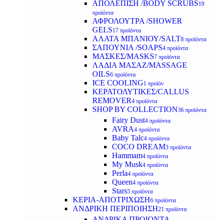
ΑΠΟΛΕΠΙΣΗ /BODY SCRUBS
19
προϊόντα
ΑΦΡΟΛΟΥΤΡΑ /SHOWER
GELS
17 προϊόντα
ΑΛΑΤΑ ΜΠΑΝΙΟΥ/SALT
8 προϊόντα
ΣΑΠΟΥΝΙΑ /SOAPS
4 προϊόντα
ΜΑΣΚΕΣ/MASKS
7 προϊόντα
ΛΑΔΙΑ ΜΑΣΑΖ/MASSAGE
OILS
6 προϊόντα
ICE COOLING
1 προϊόν
ΚΕΡΑΤΟΛΥΤΙΚΕΣ/CALLUS
REMOVER
4 προϊόντα
SHOP BY COLLECTION
36 προϊόντα
Fairy Dust
4 προϊόντα
AVRA
4 προϊόντα
Baby Talc
4 προϊόντα
COCO DREAM
3 προϊόντα
Hammam
4 προϊόντα
My Musk
4 προϊόντα
Perla
4 προϊόντα
Queen
4 προϊόντα
Stars
5 προϊόντα
ΚΕΡΙΑ-ΑΠΟΤΡΙΧΩΣΗ
6 προϊόντα
ΑΝΔΡΙΚΗ ΠΕΡΙΠΟΙΗΣΗ
21 προϊόντα
ΑΝΔΡΙΚΑ ΠΡΟΙΟΝΤΑ