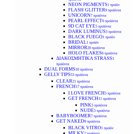
NEON PIGMENTS
1 προϊόν
FLASH GLITTER
9 προϊόντα
UNICORN
7 προϊόντα
PEARL EFFECT
6 προϊόντα
9D CAT EYE
5 προϊόντα
DARK LUMINUS
3 προϊόντα
BLACK FUEGO
1 προϊόν
BRIDAL
1 προϊόν
MIRROR
20 προϊόντα
HOLO FLAKES
6 προϊόντα
ΔΙΑΚΟΣΜΗΤΙΚΑ STRASS
3
προϊόντα
DUAL FORMS
10 προϊόντα
GELLY TIPS
53 προϊόντα
CLEAR
21 προϊόντα
FRENCH
17 προϊόντα
I LOVE FRENCH
5 προϊόντα
GET FRENCH
11 προϊόντα
PINK
5 προϊόντα
NUDE
5 προϊόντα
BABYBOOMER
7 προϊόντα
GET NAKED
9 προϊόντα
BLACK VITRO
1 προϊόν
MILKY
2 προϊόντα