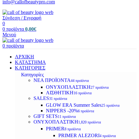
info@callofbeautypro.com
Σύνδεση / Εγγραφή
0
0
προϊόντα
0,00
€
Μενού
0
προϊόντα
ΑΡΧΙΚΗ
ΚΑΤΑΣΤΗΜΑ
ΚΑΤΗΓΟΡΙΕΣ
Κατηγορίες
ΝΕΑ ΠΡΟΪΟΝΤΑ
44 προϊόντα
ΟΝΥΧΟΠΛΑΣΤΙΚΗ
27 προϊόντα
ΑΙΣΘΗΤΙΚΗ
16 προϊόντα
SALES
31 προϊόντα
GLOW ERA Summer Sales
25 προϊόντα
NIPPERS -20%
6 προϊόντα
GIFT SETS
11 προϊόντα
ΟΝΥΧΟΠΛΑΣΤΙΚΗ
1,820 προϊόντα
PRIMER
8 προϊόντα
PRIMER ALEZORI
4 προϊόντα