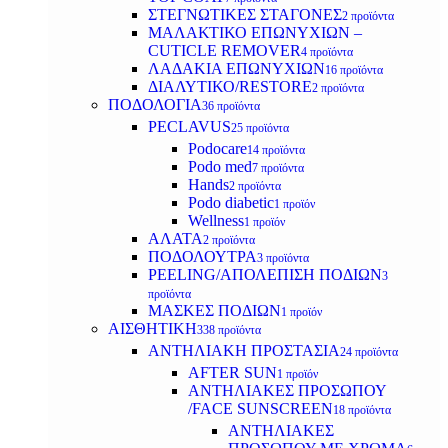
ΣΤΕΓΝΩΤΙΚΕΣ ΣΤΑΓΟΝΕΣ
2 προϊόντα
ΜΑΛΑΚΤΙΚΟ ΕΠΩΝΥΧΙΩΝ –
CUTICLE REMOVER
4 προϊόντα
ΛΑΔΑΚΙΑ ΕΠΩΝΥΧΙΩΝ
16 προϊόντα
ΔΙΑΛΥΤΙΚΟ/RESTORE
2 προϊόντα
ΠΟΔΟΛΟΓΙΑ
36 προϊόντα
PECLAVUS
25 προϊόντα
Podocare
14 προϊόντα
Podo med
7 προϊόντα
Hands
2 προϊόντα
Podo diabetic
1 προϊόν
Wellness
1 προϊόν
ΑΛΑΤΑ
2 προϊόντα
ΠΟΔΟΛΟΥΤΡΑ
3 προϊόντα
PEELING/ΑΠΟΛΕΠΙΣΗ ΠΟΔΙΩΝ
3
προϊόντα
ΜΑΣΚΕΣ ΠΟΔΙΩΝ
1 προϊόν
ΑΙΣΘΗΤΙΚΗ
338 προϊόντα
ΑΝΤΗΛΙΑΚΗ ΠΡΟΣΤΑΣΙΑ
24 προϊόντα
AFTER SUN
1 προϊόν
ΑΝΤΗΛΙΑΚΕΣ ΠΡΟΣΩΠΟΥ
/FACE SUNSCREEN
18 προϊόντα
ΑΝΤΗΛΙΑΚΕΣ