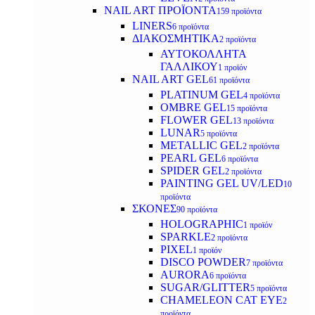
NAIL ART ΠΡΟΪΟΝΤΑ
159 προϊόντα
LINERS
6 προϊόντα
ΔΙΑΚΟΣΜΗΤΙΚΑ
2 προϊόντα
ΑΥΤΟΚΟΛΛΗΤΑ
ΓΑΛΛΙΚΟΥ
1 προϊόν
NAIL ART GEL
61 προϊόντα
PLATINUM GEL
4 προϊόντα
OMBRE GEL
15 προϊόντα
FLOWER GEL
13 προϊόντα
LUNAR
5 προϊόντα
METALLIC GEL
2 προϊόντα
PEARL GEL
6 προϊόντα
SPIDER GEL
2 προϊόντα
PAINTING GEL UV/LED
10
προϊόντα
ΣΚΟΝΕΣ
90 προϊόντα
HOLOGRAPHIC
1 προϊόν
SPARKLE
2 προϊόντα
PIXEL
1 προϊόν
DISCO POWDER
7 προϊόντα
AURORA
6 προϊόντα
SUGAR/GLITTER
5 προϊόντα
CHAMELEON CAT EYE
2
προϊόντα