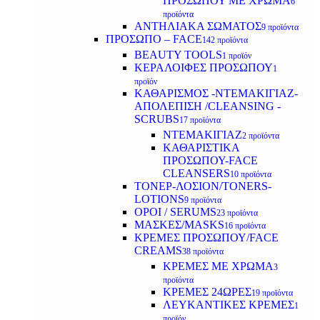
ΠΡΟΣΩΠΟΥ ΜΕ ΧΡΩΜΑ
6
προϊόντα
ΑΝΤΗΛΙΑΚΑ ΣΩΜΑΤΟΣ
9 προϊόντα
ΠΡΟΣΩΠΟ – FACE
142 προϊόντα
BEAUTY TOOLS
1 προϊόν
ΚΕΡΑΛΟΙΦΕΣ ΠΡΟΣΩΠΟΥ
1
προϊόν
ΚΑΘΑΡΙΣΜΟΣ -ΝΤΕΜΑΚΙΓΙΑΖ-
ΑΠΟΛΕΠΙΣΗ /CLEANSING -
SCRUBS
17 προϊόντα
ΝΤΕΜΑΚΙΓΙΑΖ
2 προϊόντα
ΚΑΘΑΡΙΣΤΙΚΑ
ΠΡΟΣΩΠΟΥ-FACE
CLEANSERS
10 προϊόντα
ΤΟΝΕΡ-ΛΟΣΙΟΝ/TONERS-
LOTIONS
9 προϊόντα
ΟΡΟΙ / SERUMS
23 προϊόντα
ΜΑΣΚΕΣ/MASKS
16 προϊόντα
ΚΡΕΜΕΣ ΠΡΟΣΩΠΟΥ/FACE
CREAMS
38 προϊόντα
ΚΡΕΜΕΣ ΜΕ ΧΡΩΜΑ
3
προϊόντα
ΚΡΕΜΕΣ 24ΩΡΕΣ
19 προϊόντα
ΛΕΥΚΑΝΤΙΚΕΣ ΚΡΕΜΕΣ
1
προϊόν