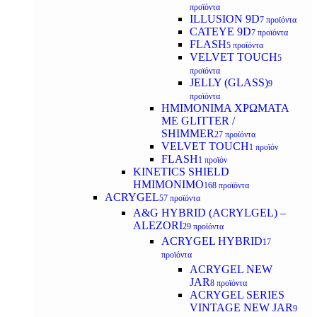
προϊόντα
ILLUSION 9D
7 προϊόντα
CATEYE 9D
7 προϊόντα
FLASH
5 προϊόντα
VELVET TOUCH
5
προϊόντα
JELLY (GLASS)
9
προϊόντα
ΗΜΙΜΟΝΙΜA ΧΡΩΜΑΤΑ
ΜΕ GLITTER /
SHIMMER
27 προϊόντα
VELVET TOUCH
1 προϊόν
FLASH
1 προϊόν
KINETICS SHIELD
ΗΜΙΜΟΝΙΜΟ
168 προϊόντα
ACRYGEL
57 προϊόντα
A&G HYBRID (ACRYLGEL) –
ALEZORI
29 προϊόντα
ACRYGEL HYBRID
17
προϊόντα
ACRYGEL NEW
JAR
8 προϊόντα
ACRYGEL SERIES
VINTAGE NEW JAR
9