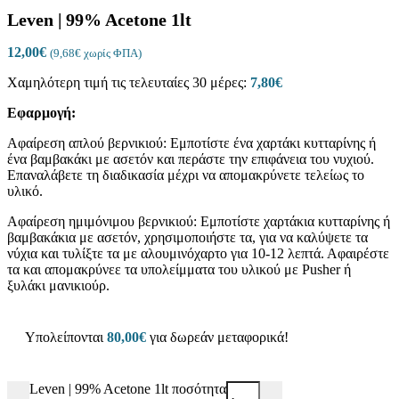
Leven | 99% Acetone 1lt
12,00
€
(
9,68
€
χωρίς ΦΠΑ)
Χαμηλότερη τιμή τις τελευταίες 30 μέρες:
7,80
€
Εφαρμογή:
Αφαίρεση απλού βερνικιού: Εμποτίστε ένα χαρτάκι κυτταρίνης ή
ένα βαμβακάκι με ασετόν και περάστε την επιφάνεια του νυχιού.
Επαναλάβετε τη διαδικασία μέχρι να απομακρύνετε τελείως το
υλικό.
Αφαίρεση ημιμόνιμου βερνικιού: Εμποτίστε χαρτάκια κυτταρίνης ή
βαμβακάκια με ασετόν, χρησιμοποιήστε τα, για να καλύψετε τα
νύχια και τυλίξτε τα με αλουμινόχαρτο για 10-12 λεπτά. Αφαιρέστε
τα και απομακρύνεε τα υπολείμματα του υλικού με Pusher ή
ξυλάκι μανικιούρ.
Υπολείπονται
80,00
€
για δωρεάν μεταφορικά!
Leven | 99% Acetone 1lt ποσότητα