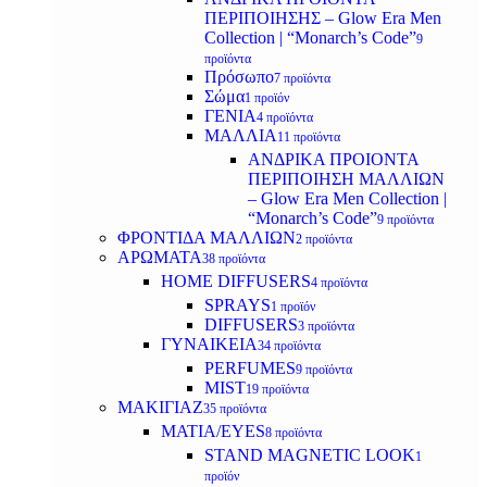
ΠΕΡΙΠΟΙΗΣΗΣ – Glow Era Men
Collection | “Monarch’s Code”
9
προϊόντα
Πρόσωπο
7 προϊόντα
Σώμα
1 προϊόν
ΓΕΝΙΑ
4 προϊόντα
ΜΑΛΛΙΑ
11 προϊόντα
ΑΝΔΡΙΚΑ ΠΡΟΙΟΝΤΑ
ΠΕΡΙΠΟΙΗΣΗ ΜΑΛΛΙΩΝ
– Glow Era Men Collection |
“Monarch’s Code”
9 προϊόντα
ΦΡΟΝΤΙΔΑ ΜΑΛΛΙΩΝ
2 προϊόντα
ΑΡΩΜΑΤΑ
38 προϊόντα
HOME DIFFUSERS
4 προϊόντα
SPRAYS
1 προϊόν
DIFFUSERS
3 προϊόντα
ΓΥΝΑΙΚΕΙΑ
34 προϊόντα
PERFUMES
9 προϊόντα
MIST
19 προϊόντα
ΜΑΚΙΓΙΑΖ
35 προϊόντα
ΜΑΤΙΑ/EYES
8 προϊόντα
STAND MAGNETIC LOOK
1
προϊόν