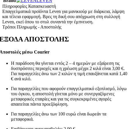
Brand
LEVEN
Πληροφορίες Κατασκευαστή
Επαγγελματικά προϊόντα Leven για μανικιούρ με διάρκεια, λάμψη
και τέλεια εφαρμογή. Βρες τη δική σου απόχρωση στη συλλογή
Leven, εκεί όπου το στυλ συναντά την έμπνευση.
Τρόποι Πληρωμής - Αποστολής
ΕΞΟΔΑ ΑΠΟΣΤΟΛΗΣ
Αποστολές μέσω Courier
Η παράδοση θα γίνεται εντός 2 – 4 ημερών με εξαίρεση τις
δυσπρόσιτες περιοχές και η χρέωση μέχρι 2 κιλά είναι 3,00 €.
Για παραγγελίες άνω των 2 κιλών η τιμή επαυξάνεται κατά 1,40
€ ανά κιλό.
Για παραγγελίες που αφορούν επαγγελματικό εξοπλισμό, λόγω
του όγκου, η αποστολή γίνεται μόνο με συνεργαζόμενες
μεταφορικές εταιρίες και για τις συγκεκριμένες αγορές
απαιτείται πάντα προεξόφληση.
Για παραγγελίες άνω των 100 ευρώ είναι δωρεάν τα
μεταφορικά.
Επιβάρυνση αντικαταβολής: 2,00 €