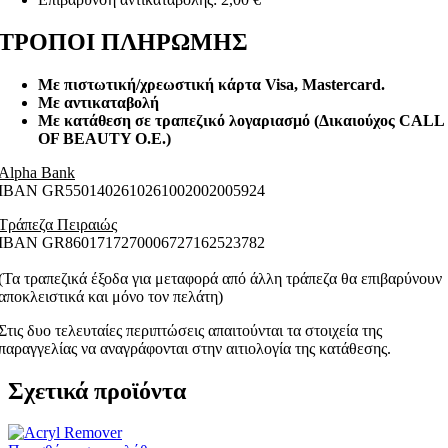
ΤΡΟΠΟΙ ΠΛΗΡΩΜΗΣ
Με πιστωτική/χρεωστική κάρτα Visa
, Mastercard.
Με αντικαταβολή
Με κατάθεση σε τραπεζικό λογαριασμό (Δικαιούχος CALL
OF BEAUTY O.E.)
Alpha Bank
ΙΒΑΝ GR5501402610261002002005924
Τράπεζα Πειραιώς
ΙΒΑΝ GR8601717270006727162523782
(Τα τραπεζικά έξοδα για μεταφορά από άλλη τράπεζα θα επιβαρύνουν
αποκλειστικά και μόνο τον πελάτη)
Στις δυο τελευταίες περιπτώσεις απαιτούνται τα στοιχεία της
παραγγελίας να αναγράφονται στην αιτιολογία της κατάθεσης.
Σχετικά προϊόντα