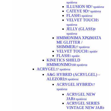
προϊόντα
ILLUSION 9D
7 προϊόντα
CATEYE 9D
7 προϊόντα
FLASH
5 προϊόντα
VELVET TOUCH
5
προϊόντα
JELLY (GLASS)
9
προϊόντα
ΗΜΙΜΟΝΙΜA ΧΡΩΜΑΤΑ
ΜΕ GLITTER /
SHIMMER
27 προϊόντα
VELVET TOUCH
1 προϊόν
FLASH
1 προϊόν
KINETICS SHIELD
ΗΜΙΜΟΝΙΜΟ
168 προϊόντα
ACRYGEL
57 προϊόντα
A&G HYBRID (ACRYLGEL) –
ALEZORI
29 προϊόντα
ACRYGEL HYBRID
17
προϊόντα
ACRYGEL NEW
JAR
8 προϊόντα
ACRYGEL SERIES
VINTAGE NEW JAR
9