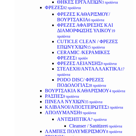
ΘΗΚΕΣ ΕΡΓΑΛΕΙΩΝ
3 προϊόντα
ΦΡΕΖΕΣ
92 προϊόντα
ΦΡΕΖΕΣ ΚΑΘΑΡΙΣΜΟΥ/
ΒΟΥΡΤΣΑΚΙΑ
6 προϊόντα
ΦΡΕΖΕΣ ΑΦΑΙΡΕΣΗΣ ΚΑΙ
ΔΙΑΜΟΡΦΩΣΗΣ ΥΛΙΚΟΥ
19
προϊόντα
CUTICLE CLEAN / ΦΡΕΖΕΣ
ΕΠΩΝΥΧΙΩΝ
15 προϊόντα
CERAMIC /ΚΕΡΑΜΙΚΕΣ
ΦΡΕΖΕΣ
1 προϊόν
ΦΡΕΖΕΣ ΛΕΙΑΝΣΗΣ
9 προϊόντα
ΣΤΕΛΕΧΗ/ΑΝΤΑΛΛΑΚΤΙΚΑ
17
προϊόντα
PODO DISC/ ΦΡΕΖΕΣ
ΠΟΔΟΛΟΓΙΑΣ
28 προϊόντα
ΒΟΥΡΤΣΑΚΙΑ ΚΑΘΑΡΙΣΜΟΥ
4 προϊόντα
ΡΑΣΠΕΣ
9 προϊόντα
ΠΙΝΕΛΑ ΝΥΧΙΩΝ
35 προϊόντα
ΚΛΙΒΑΝΟΙ/ΑΠΟΣΤΕΙΡΩΤΕΣ
3 προϊόντα
ΑΠΟΛΥΜΑΝΣΗ
9 προϊόντα
ΑΝΤΙΣΗΠΤΙΚΑ
7 προϊόντα
Cleanser / Sanitizer
6 προϊόντα
ΛΑΜΠΕΣ ΠΟΛΥΜΕΡΙΣΜΟΥ
8 προϊόντα