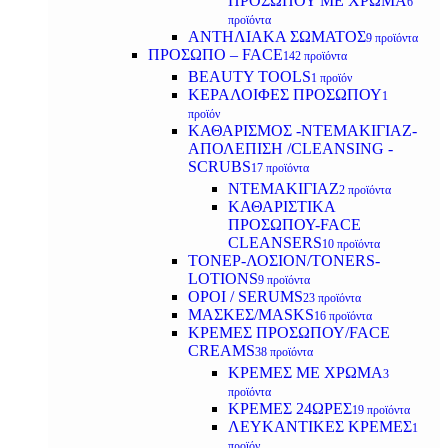
ΠΡΟΣΩΠΟΥ ΜΕ ΧΡΩΜΑ
6
προϊόντα
ΑΝΤΗΛΙΑΚΑ ΣΩΜΑΤΟΣ
9 προϊόντα
ΠΡΟΣΩΠΟ – FACE
142 προϊόντα
BEAUTY TOOLS
1 προϊόν
ΚΕΡΑΛΟΙΦΕΣ ΠΡΟΣΩΠΟΥ
1
προϊόν
ΚΑΘΑΡΙΣΜΟΣ -ΝΤΕΜΑΚΙΓΙΑΖ-
ΑΠΟΛΕΠΙΣΗ /CLEANSING -
SCRUBS
17 προϊόντα
ΝΤΕΜΑΚΙΓΙΑΖ
2 προϊόντα
ΚΑΘΑΡΙΣΤΙΚΑ
ΠΡΟΣΩΠΟΥ-FACE
CLEANSERS
10 προϊόντα
ΤΟΝΕΡ-ΛΟΣΙΟΝ/TONERS-
LOTIONS
9 προϊόντα
ΟΡΟΙ / SERUMS
23 προϊόντα
ΜΑΣΚΕΣ/MASKS
16 προϊόντα
ΚΡΕΜΕΣ ΠΡΟΣΩΠΟΥ/FACE
CREAMS
38 προϊόντα
ΚΡΕΜΕΣ ΜΕ ΧΡΩΜΑ
3
προϊόντα
ΚΡΕΜΕΣ 24ΩΡΕΣ
19 προϊόντα
ΛΕΥΚΑΝΤΙΚΕΣ ΚΡΕΜΕΣ
1
προϊόν