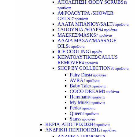
ΑΠΟΛΕΠΙΣΗ /BODY SCRUBS
19
προϊόντα
ΑΦΡΟΛΟΥΤΡΑ /SHOWER
GELS
17 προϊόντα
ΑΛΑΤΑ ΜΠΑΝΙΟΥ/SALT
8 προϊόντα
ΣΑΠΟΥΝΙΑ /SOAPS
4 προϊόντα
ΜΑΣΚΕΣ/MASKS
7 προϊόντα
ΛΑΔΙΑ ΜΑΣΑΖ/MASSAGE
OILS
6 προϊόντα
ICE COOLING
1 προϊόν
ΚΕΡΑΤΟΛΥΤΙΚΕΣ/CALLUS
REMOVER
4 προϊόντα
SHOP BY COLLECTION
36 προϊόντα
Fairy Dust
4 προϊόντα
AVRA
4 προϊόντα
Baby Talc
4 προϊόντα
COCO DREAM
3 προϊόντα
Hammam
4 προϊόντα
My Musk
4 προϊόντα
Perla
4 προϊόντα
Queen
4 προϊόντα
Stars
5 προϊόντα
ΚΕΡΙΑ-ΑΠΟΤΡΙΧΩΣΗ
6 προϊόντα
ΑΝΔΡΙΚΗ ΠΕΡΙΠΟΙΗΣΗ
21 προϊόντα
ΑΝΔΡΙΚΑ ΠΡΟΙΟΝΤΑ