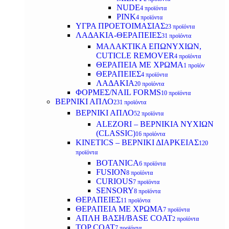
NUDE
4 προϊόντα
PINK
4 προϊόντα
ΥΓΡΑ ΠΡΟΕΤΟΙΜΑΣΙΑΣ
23 προϊόντα
ΛΑΔΑΚΙΑ-ΘΕΡΑΠΕΙΕΣ
31 προϊόντα
ΜΑΛΑΚΤΙΚΑ ΕΠΩΝΥΧΙΩΝ,
CUTICLE REMOVER
4 προϊόντα
ΘΕΡΑΠΕΙΑ ΜΕ ΧΡΩΜΑ
1 προϊόν
ΘΕΡΑΠΕΙΕΣ
4 προϊόντα
ΛΑΔΑΚΙΑ
20 προϊόντα
ΦΟΡΜΕΣ/NAIL FORMS
10 προϊόντα
ΒΕΡΝΙΚΙ ΑΠΛΟ
231 προϊόντα
ΒΕΡΝΙΚΙ ΑΠΛΟ
52 προϊόντα
ALEZORI – ΒΕΡΝΙΚΙΑ ΝΥΧΙΩΝ
(CLASSIC)
16 προϊόντα
KINETICS – ΒΕΡΝΙΚΙ ΔΙΑΡΚΕΙΑΣ
120
προϊόντα
BOTANICA
6 προϊόντα
FUSION
8 προϊόντα
CURIOUS
7 προϊόντα
SENSORY
8 προϊόντα
ΘΕΡΑΠΕΙΕΣ
11 προϊόντα
ΘΕΡΑΠΕΙΑ ΜΕ ΧΡΩΜΑ
7 προϊόντα
ΑΠΛΗ ΒΑΣΗ/BASE COAT
2 προϊόντα
TOP COAT
7 προϊόντα