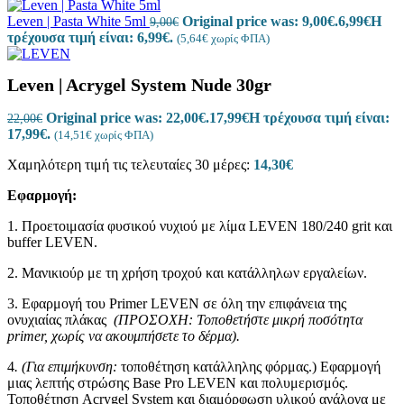
Leven | Pasta White 5ml
Original price was: 9,00€.
6,99
€
Η
9,00
€
τρέχουσα τιμή είναι: 6,99€.
(
5,64
€
χωρίς ΦΠΑ)
Leven | Acrygel System Nude 30gr
Original price was: 22,00€.
17,99
€
Η τρέχουσα τιμή είναι:
22,00
€
17,99€.
(
14,51
€
χωρίς ΦΠΑ)
Χαμηλότερη τιμή τις τελευταίες 30 μέρες:
14,30
€
Εφαρμογή:
1. Προετοιμασία φυσικού νυχιού με λίμα LEVEN 180/240 grit και
buffer LEVEN.
2. Μανικιούρ με τη χρήση τροχού και κατάλληλων εργαλείων.
3. Εφαρμογή του Primer LEVEN σε όλη την επιφάνεια της
ονυχιαίας πλάκας
(ΠΡΟΣΟΧΗ: Τοποθετήστε μικρή ποσότητα
primer, χωρίς να ακουμπήσετε το δέρμα).
4
. (Για επιμήκυνση:
τοποθέτηση κατάλληλης φόρμας.) Εφαρμογή
μιας λεπτής στρώσης Base Pro LEVEN και πολυμερισμός.
Τοποθέτηση Acrygel System και διαμόρφωση υλικού ανάλογα με