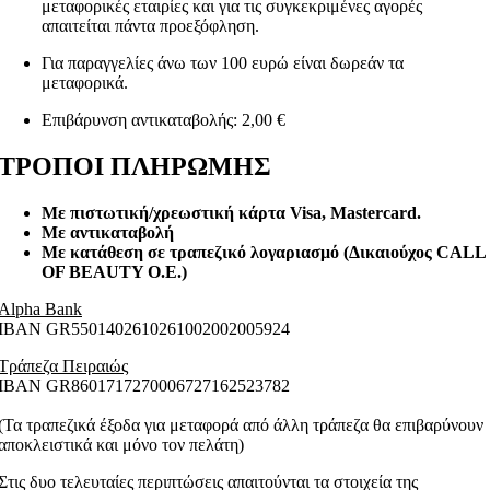
μεταφορικές εταιρίες και για τις συγκεκριμένες αγορές
απαιτείται πάντα προεξόφληση.
Για παραγγελίες άνω των 100 ευρώ είναι δωρεάν τα
μεταφορικά.
Επιβάρυνση αντικαταβολής: 2,00 €
ΤΡΟΠΟΙ ΠΛΗΡΩΜΗΣ
Με πιστωτική/χρεωστική κάρτα Visa
, Mastercard.
Με αντικαταβολή
Με κατάθεση σε τραπεζικό λογαριασμό (Δικαιούχος CALL
OF BEAUTY O.E.)
Alpha Bank
ΙΒΑΝ GR5501402610261002002005924
Τράπεζα Πειραιώς
ΙΒΑΝ GR8601717270006727162523782
(Τα τραπεζικά έξοδα για μεταφορά από άλλη τράπεζα θα επιβαρύνουν
αποκλειστικά και μόνο τον πελάτη)
Στις δυο τελευταίες περιπτώσεις απαιτούνται τα στοιχεία της