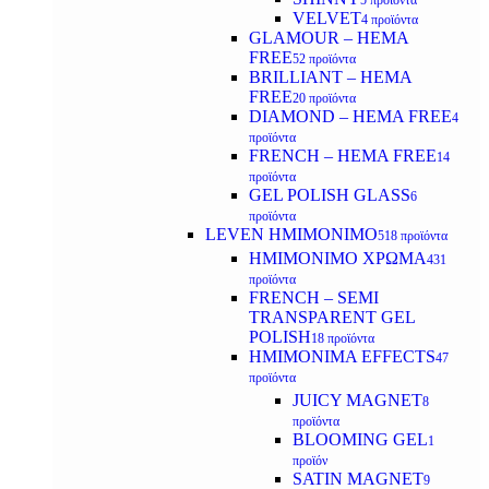
5 προϊόντα
VELVET
4 προϊόντα
GLAMOUR – HEMA
FREE
52 προϊόντα
BRILLIANT – HEMA
FREE
20 προϊόντα
DIAMOND – HEMA FREE
4
προϊόντα
FRENCH – HEMA FREE
14
προϊόντα
GEL POLISH GLASS
6
προϊόντα
LEVEN ΗΜΙΜΟΝΙΜΟ
518 προϊόντα
ΗΜΙΜΟΝΙΜΟ ΧΡΩΜΑ
431
προϊόντα
FRENCH – SEMI
TRANSPARENT GEL
POLISH
18 προϊόντα
HMIMONIMA EFFECTS
47
προϊόντα
JUICY MAGNET
8
προϊόντα
BLOOMING GEL
1
προϊόν
SATIN MAGNET
9