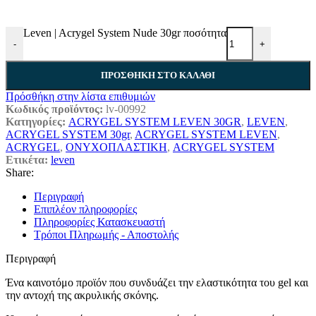
Leven | Acrygel System Nude 30gr ποσότητα
-
+
ΠΡΟΣΘΉΚΗ ΣΤΟ ΚΑΛΆΘΙ
Πρόσθήκη στην λίστα επιθυμιών
Κωδικός προϊόντος:
lv-00992
Κατηγορίες:
ACRYGEL SYSTEM LEVEN 30GR
,
LEVEN
,
ACRYGEL SYSTEM 30gr
,
ACRYGEL SYSTEM LEVEN
,
ACRYGEL
,
ΟΝΥΧΟΠΛΑΣΤΙΚΗ
,
ACRYGEL SYSTEM
Ετικέτα:
leven
Share:
Περιγραφή
Επιπλέον πληροφορίες
Πληροφορίες Κατασκευαστή
Τρόποι Πληρωμής - Αποστολής
Περιγραφή
Ένα καινοτόμο προϊόν που συνδυάζει την ελαστικότητα του gel και
την αντοχή της ακρυλικής σκόνης.