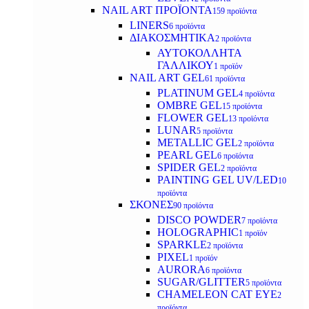
NAIL ART ΠΡΟΪΟΝΤΑ
159 προϊόντα
LINERS
6 προϊόντα
ΔΙΑΚΟΣΜΗΤΙΚΑ
2 προϊόντα
ΑΥΤΟΚΟΛΛΗΤΑ
ΓΑΛΛΙΚΟΥ
1 προϊόν
NAIL ART GEL
61 προϊόντα
PLATINUM GEL
4 προϊόντα
OMBRE GEL
15 προϊόντα
FLOWER GEL
13 προϊόντα
LUNAR
5 προϊόντα
METALLIC GEL
2 προϊόντα
PEARL GEL
6 προϊόντα
SPIDER GEL
2 προϊόντα
PAINTING GEL UV/LED
10
προϊόντα
ΣΚΟΝΕΣ
90 προϊόντα
DISCO POWDER
7 προϊόντα
HOLOGRAPHIC
1 προϊόν
SPARKLE
2 προϊόντα
PIXEL
1 προϊόν
AURORA
6 προϊόντα
SUGAR/GLITTER
5 προϊόντα
CHAMELEON CAT EYE
2
προϊόντα