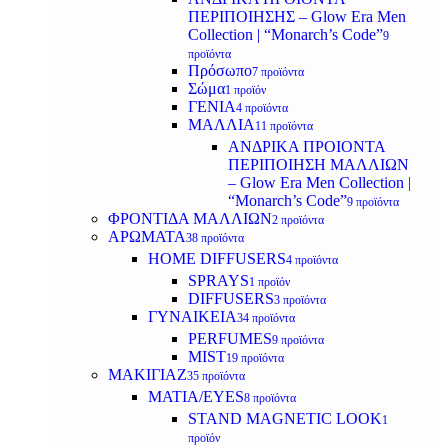
ΠΕΡΙΠΟΙΗΣΗΣ – Glow Era Men
Collection | “Monarch’s Code”
9
προϊόντα
Πρόσωπο
7 προϊόντα
Σώμα
1 προϊόν
ΓΕΝΙΑ
4 προϊόντα
ΜΑΛΛΙΑ
11 προϊόντα
ΑΝΔΡΙΚΑ ΠΡΟΙΟΝΤΑ
ΠΕΡΙΠΟΙΗΣΗ ΜΑΛΛΙΩΝ
– Glow Era Men Collection |
“Monarch’s Code”
9 προϊόντα
ΦΡΟΝΤΙΔΑ ΜΑΛΛΙΩΝ
2 προϊόντα
ΑΡΩΜΑΤΑ
38 προϊόντα
HOME DIFFUSERS
4 προϊόντα
SPRAYS
1 προϊόν
DIFFUSERS
3 προϊόντα
ΓΥΝΑΙΚΕΙΑ
34 προϊόντα
PERFUMES
9 προϊόντα
MIST
19 προϊόντα
ΜΑΚΙΓΙΑΖ
35 προϊόντα
ΜΑΤΙΑ/EYES
8 προϊόντα
STAND MAGNETIC LOOK
1
προϊόν