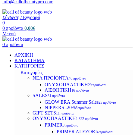
info@callofbeautypro.com
Σύνδεση / Εγγραφή
0
0
προϊόντα
0,00
€
Μενού
0
προϊόντα
ΑΡΧΙΚΗ
ΚΑΤΑΣΤΗΜΑ
ΚΑΤΗΓΟΡΙΕΣ
Κατηγορίες
ΝΕΑ ΠΡΟΪΟΝΤΑ
46 προϊόντα
ΟΝΥΧΟΠΛΑΣΤΙΚΗ
29 προϊόντα
ΑΙΣΘΗΤΙΚΗ
16 προϊόντα
SALES
31 προϊόντα
GLOW ERA Summer Sales
25 προϊόντα
NIPPERS -20%
6 προϊόντα
GIFT SETS
11 προϊόντα
ΟΝΥΧΟΠΛΑΣΤΙΚΗ
1,822 προϊόντα
PRIMER
8 προϊόντα
PRIMER ALEZORI
4 προϊόντα