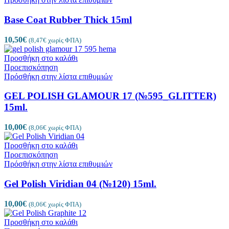
Base Coat Rubber Thick 15ml
10,50
€
(
8,47
€
χωρίς ΦΠΑ)
Προσθήκη στο καλάθι
Προεπισκόπηση
Πρόσθήκη στην λίστα επιθυμιών
GEL POLISH GLAMOUR 17 (№595_GLITTER)
15ml.
10,00
€
(
8,06
€
χωρίς ΦΠΑ)
Προσθήκη στο καλάθι
Προεπισκόπηση
Πρόσθήκη στην λίστα επιθυμιών
Gel Polish Viridian 04 (№120) 15ml.
10,00
€
(
8,06
€
χωρίς ΦΠΑ)
Προσθήκη στο καλάθι