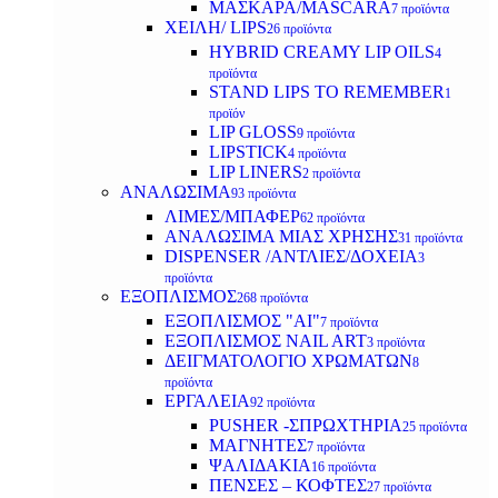
ΜΑΣΚΑΡΑ/MASCARA
7 προϊόντα
ΧΕΙΛΗ/ LIPS
26 προϊόντα
HYBRID CREAMY LIP OILS
4
προϊόντα
STAND LIPS TO REMEMBER
1
προϊόν
LIP GLOSS
9 προϊόντα
LIPSTICK
4 προϊόντα
LIP LINERS
2 προϊόντα
ΑΝΑΛΩΣΙΜΑ
93 προϊόντα
ΛΙΜΕΣ/ΜΠΑΦΕΡ
62 προϊόντα
ΑΝΑΛΩΣΙΜΑ ΜΙΑΣ ΧΡΗΣΗΣ
31 προϊόντα
DISPENSER /ΑΝΤΛΙΕΣ/ΔΟΧΕΙΑ
3
προϊόντα
ΕΞΟΠΛΙΣΜΟΣ
268 προϊόντα
ΕΞΟΠΛΙΣΜΟΣ "AI"
7 προϊόντα
ΕΞΟΠΛΙΣΜΟΣ NAIL ART
3 προϊόντα
ΔΕΙΓΜΑΤΟΛΟΓΙΟ ΧΡΩΜΑΤΩΝ
8
προϊόντα
ΕΡΓΑΛΕΙΑ
92 προϊόντα
PUSHER -ΣΠΡΩΧΤΗΡΙΑ
25 προϊόντα
ΜΑΓΝΗΤΕΣ
7 προϊόντα
ΨΑΛΙΔΑΚΙΑ
16 προϊόντα
ΠΕΝΣΕΣ – ΚΟΦΤΕΣ
27 προϊόντα