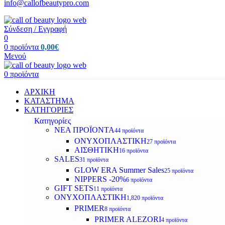
info@callofbeautypro.com
Σύνδεση / Εγγραφή
0
0
προϊόντα
0,00
€
Μενού
0
προϊόντα
ΑΡΧΙΚΗ
ΚΑΤΑΣΤΗΜΑ
ΚΑΤΗΓΟΡΙΕΣ
Κατηγορίες
ΝΕΑ ΠΡΟΪΟΝΤΑ
44 προϊόντα
ΟΝΥΧΟΠΛΑΣΤΙΚΗ
27 προϊόντα
ΑΙΣΘΗΤΙΚΗ
16 προϊόντα
SALES
31 προϊόντα
GLOW ERA Summer Sales
25 προϊόντα
NIPPERS -20%
6 προϊόντα
GIFT SETS
11 προϊόντα
ΟΝΥΧΟΠΛΑΣΤΙΚΗ
1,820 προϊόντα
PRIMER
8 προϊόντα
PRIMER ALEZORI
4 προϊόντα