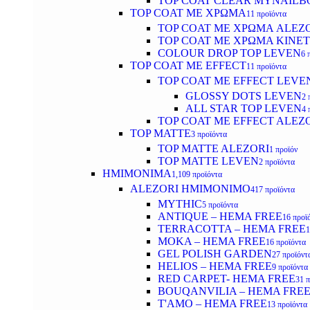
TOP COAT CLEAR MYNAILB
TOP COAT ΜΕ ΧΡΩΜΑ
11 προϊόντα
TOP COAT ΜΕ ΧΡΩΜΑ ALEZ
TOP COAT ΜΕ ΧΡΩΜΑ KINET
COLOUR DROP TOP LEVEN
6 
TOP COAT ΜΕ EFFECT
11 προϊόντα
TOP COAT ME EFFECT LEVE
GLOSSY DOTS LEVEN
2 
ALL STAR TOP LEVEN
4 
TOP COAT ME EFFECT ALEZ
TOP MATTE
3 προϊόντα
TOP MATTE ALEZORI
1 προϊόν
TOP MATTE LEVEN
2 προϊόντα
ΗΜΙΜΟΝΙΜΑ
1,109 προϊόντα
ALEZORI ΗΜΙΜΟΝΙΜΟ
417 προϊόντα
MYTHIC
5 προϊόντα
ANTIQUE – HEMA FREE
16 προϊ
TERRACOTTA – HEMA FREE
1
MOKA – HEMA FREE
16 προϊόντα
GEL POLISH GARDEN
27 προϊόντ
HELIOS – HEMA FREE
9 προϊόντα
RED CARPET- HEMA FREE
31 
BOUQANVILIA – HEMA FRE
T'AMO – HEMA FREE
13 προϊόντα