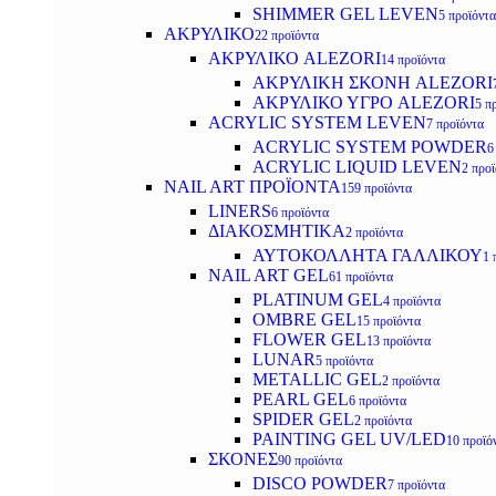
SHIMMER GEL LEVEN
5 προϊόντα
ΑΚΡΥΛΙΚΟ
22 προϊόντα
ΑΚΡΥΛΙΚΟ ALEZORI
14 προϊόντα
ΑΚΡΥΛΙΚΗ ΣΚΟΝΗ ALEZORI
ΑΚΡΥΛΙΚΟ ΥΓΡΟ ALEZORI
5 π
ACRYLIC SYSTEM LEVEN
7 προϊόντα
ACRYLIC SYSTEM POWDER
6
ACRYLIC LIQUID LEVEN
2 προ
NAIL ART ΠΡΟΪΟΝΤΑ
159 προϊόντα
LINERS
6 προϊόντα
ΔΙΑΚΟΣΜΗΤΙΚΑ
2 προϊόντα
ΑΥΤΟΚΟΛΛΗΤΑ ΓΑΛΛΙΚΟΥ
1 
NAIL ART GEL
61 προϊόντα
PLATINUM GEL
4 προϊόντα
OMBRE GEL
15 προϊόντα
FLOWER GEL
13 προϊόντα
LUNAR
5 προϊόντα
METALLIC GEL
2 προϊόντα
PEARL GEL
6 προϊόντα
SPIDER GEL
2 προϊόντα
PAINTING GEL UV/LED
10 προϊό
ΣΚΟΝΕΣ
90 προϊόντα
DISCO POWDER
7 προϊόντα