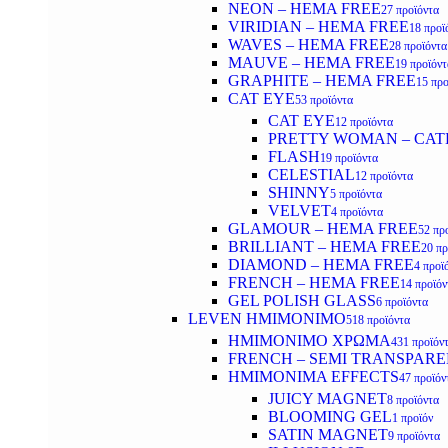
NEON – HEMA FREE
27 προϊόντα
VIRIDIAN – HEMA FREE
18 προϊ
WAVES – HEMA FREE
28 προϊόντα
MAUVE – HEMA FREE
19 προϊόντ
GRAPHITE – HEMA FREE
15 προ
CAT EYE
53 προϊόντα
CAT EYE
12 προϊόντα
PRETTY WOMAN – CAT
FLASH
19 προϊόντα
CELESTIAL
12 προϊόντα
SHINNY
5 προϊόντα
VELVET
4 προϊόντα
GLAMOUR – HEMA FREE
52 πρ
BRILLIANT – HEMA FREE
20 πρ
DIAMOND – HEMA FREE
4 προϊ
FRENCH – HEMA FREE
14 προϊόν
GEL POLISH GLASS
6 προϊόντα
LEVEN ΗΜΙΜΟΝΙΜΟ
518 προϊόντα
ΗΜΙΜΟΝΙΜΟ ΧΡΩΜΑ
431 προϊόν
FRENCH – SEMI TRANSPARE
HMIMONIMA EFFECTS
47 προϊόν
JUICY MAGNET
8 προϊόντα
BLOOMING GEL
1 προϊόν
SATIN MAGNET
9 προϊόντα