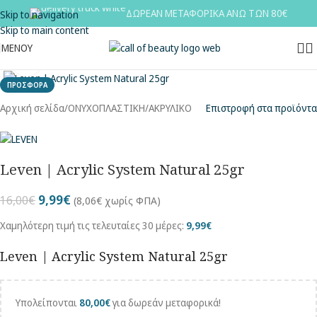
ΔΩΡΕΑΝ ΜΕΤΑΦΟΡΙΚΑ ΑΝΩ ΤΩΝ 80€
Skip to navigation
Skip to main content
ΜΕΝΟΥ
Κλικ για μεγέθυνση
ΠΡΟΣΦΟΡΑ
Αρχική σελίδα
/
ΟΝΥΧΟΠΛΑΣΤΙΚΗ
/
ΑΚΡΥΛΙΚΟ
Επιστροφή στα προϊόντα
Leven | Acrylic System Natural 25gr
9,99
€
16,00
€
(
8,06
€
χωρίς ΦΠΑ)
Χαμηλότερη τιμή τις τελευταίες 30 μέρες:
9,99
€
Leven | Acrylic System Natural 25gr
Υπολείπονται
80,00
€
για δωρεάν μεταφορικά!