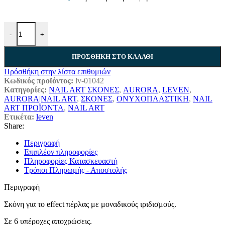
-
+
ΠΡΟΣΘΉΚΗ ΣΤΟ ΚΑΛΆΘΙ
Πρόσθήκη στην λίστα επιθυμιών
Κωδικός προϊόντος:
lv-01042
Κατηγορίες:
NAIL ART ΣΚΟΝΕΣ
,
AURORA
,
LEVEN
,
AURORA|NAIL ART
,
ΣΚΟΝΕΣ
,
ΟΝΥΧΟΠΛΑΣΤΙΚΗ
,
NAIL
ART ΠΡΟΪΟΝΤΑ
,
NAIL ART
Ετικέτα:
leven
Share:
Περιγραφή
Επιπλέον πληροφορίες
Πληροφορίες Κατασκευαστή
Τρόποι Πληρωμής - Αποστολής
Περιγραφή
Σκόνη για το effect πέρλας με μοναδικούς ιριδισμούς.
Σε 6 υπέροχες αποχρώσεις.