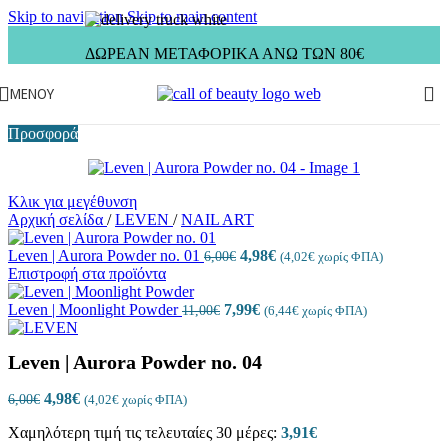
Skip to navigation
Skip to main content
ΔΩΡΕΑΝ ΜΕΤΑΦΟΡΙΚΑ ΑΝΩ ΤΩΝ 80€
ΜΕΝΟΎ
Προσφορά
Κλικ για μεγέθυνση
Αρχική σελίδα
/
LEVEN
/
NAIL ART
Leven | Aurora Powder no. 01
4,98
€
6,00
€
(
4,02
€
χωρίς ΦΠΑ)
Επιστροφή στα προϊόντα
Leven | Moonlight Powder
7,99
€
11,00
€
(
6,44
€
χωρίς ΦΠΑ)
Leven | Aurora Powder no. 04
4,98
€
6,00
€
(
4,02
€
χωρίς ΦΠΑ)
Χαμηλότερη τιμή τις τελευταίες 30 μέρες:
3,91
€