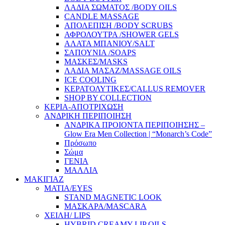
ΛΑΔΙΑ ΣΩΜΑΤΟΣ /BODY OILS
CANDLE MASSAGE
ΑΠΟΛΕΠΙΣΗ /BODY SCRUBS
ΑΦΡΟΛΟΥΤΡΑ /SHOWER GELS
ΑΛΑΤΑ ΜΠΑΝΙΟΥ/SALT
ΣΑΠΟΥΝΙΑ /SOAPS
ΜΑΣΚΕΣ/MASKS
ΛΑΔΙΑ ΜΑΣΑΖ/MASSAGE OILS
ICE COOLING
ΚΕΡΑΤΟΛΥΤΙΚΕΣ/CALLUS REMOVER
SHOP BY COLLECTION
ΚΕΡΙΑ-ΑΠΟΤΡΙΧΩΣΗ
ΑΝΔΡΙΚΗ ΠΕΡΙΠΟΙΗΣΗ
ΑΝΔΡΙΚΑ ΠΡΟΙΟΝΤΑ ΠΕΡΙΠΟΙΗΣΗΣ –
Glow Era Men Collection | “Monarch’s Code”
Πρόσωπο
Σώμα
ΓΕΝΙΑ
ΜΑΛΛΙΑ
ΜΑΚΙΓΙΑΖ
ΜΑΤΙΑ/EYES
STAND MAGNETIC LOOK
ΜΑΣΚΑΡΑ/MASCARA
ΧΕΙΛΗ/ LIPS
HYBRID CREAMY LIP OILS