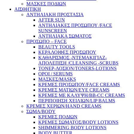
ΜΑΣΚΕΣ ΠΟΔΙΩΝ
ΑΙΣΘΗΤΙΚΗ
ΑΝΤΗΛΙΑΚΗ ΠΡΟΣΤΑΣΙΑ
AFTER SUN
ΑΝΤΗΛΙΑΚΕΣ ΠΡΟΣΩΠΟΥ /FACE
SUNSCREEN
ΑΝΤΗΛΙΑΚΑ ΣΩΜΑΤΟΣ
ΠΡΟΣΩΠΟ – FACE
BEAUTY TOOLS
ΚΕΡΑΛΟΙΦΕΣ ΠΡΟΣΩΠΟΥ
ΚΑΘΑΡΙΣΜΟΣ -ΝΤΕΜΑΚΙΓΙΑΖ-
ΑΠΟΛΕΠΙΣΗ /CLEANSING -SCRUBS
ΤΟΝΕΡ-ΛΟΣΙΟΝ/TONERS-LOTIONS
ΟΡΟΙ / SERUMS
ΜΑΣΚΕΣ/MASKS
ΚΡΕΜΕΣ ΠΡΟΣΩΠΟΥ/FACE CREAMS
ΚΡΕΜΕΣ ΜΑΤΙΩΝ/EYE CREAMS
ΚΡΕΜΕΣ ΜΕ ΚΑΛΥΨΗ/BB-CC CREAMS
ΠΕΡΙΠΟΙΗΣΗ ΧΕΙΛΙΩΝ/LIP BALMS
ΚΡΕΜΕΣ ΧΕΡΙΩΝ/HAND CREAMS
ΣΩΜΑ/BODY
ΚΡΕΜΕΣ ΠΟΔΙΩΝ
ΚΡΕΜΕΣ ΣΩΜΑΤΟΣ/BODY LOTIONS
SHIMMERING BODY LOTIONS
BODY BUTTER