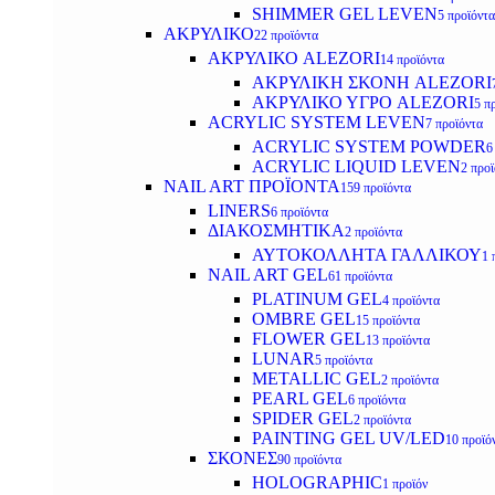
SHIMMER GEL LEVEN
5 προϊόντα
ΑΚΡΥΛΙΚΟ
22 προϊόντα
ΑΚΡΥΛΙΚΟ ALEZORI
14 προϊόντα
ΑΚΡΥΛΙΚΗ ΣΚΟΝΗ ALEZORI
ΑΚΡΥΛΙΚΟ ΥΓΡΟ ALEZORI
5 π
ACRYLIC SYSTEM LEVEN
7 προϊόντα
ACRYLIC SYSTEM POWDER
6
ACRYLIC LIQUID LEVEN
2 προ
NAIL ART ΠΡΟΪΟΝΤΑ
159 προϊόντα
LINERS
6 προϊόντα
ΔΙΑΚΟΣΜΗΤΙΚΑ
2 προϊόντα
ΑΥΤΟΚΟΛΛΗΤΑ ΓΑΛΛΙΚΟΥ
1 
NAIL ART GEL
61 προϊόντα
PLATINUM GEL
4 προϊόντα
OMBRE GEL
15 προϊόντα
FLOWER GEL
13 προϊόντα
LUNAR
5 προϊόντα
METALLIC GEL
2 προϊόντα
PEARL GEL
6 προϊόντα
SPIDER GEL
2 προϊόντα
PAINTING GEL UV/LED
10 προϊό
ΣΚΟΝΕΣ
90 προϊόντα
HOLOGRAPHIC
1 προϊόν