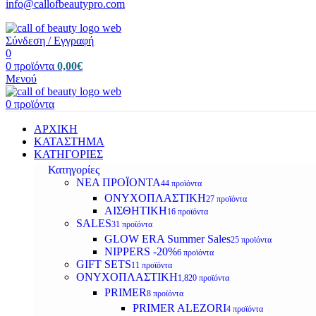
info@callofbeautypro.com
Σύνδεση / Εγγραφή
0
0
προϊόντα
0,00
€
Μενού
0
προϊόντα
ΑΡΧΙΚΗ
ΚΑΤΑΣΤΗΜΑ
ΚΑΤΗΓΟΡΙΕΣ
Κατηγορίες
ΝΕΑ ΠΡΟΪΟΝΤΑ
44 προϊόντα
ΟΝΥΧΟΠΛΑΣΤΙΚΗ
27 προϊόντα
ΑΙΣΘΗΤΙΚΗ
16 προϊόντα
SALES
31 προϊόντα
GLOW ERA Summer Sales
25 προϊόντα
NIPPERS -20%
6 προϊόντα
GIFT SETS
11 προϊόντα
ΟΝΥΧΟΠΛΑΣΤΙΚΗ
1,820 προϊόντα
PRIMER
8 προϊόντα
PRIMER ALEZORI
4 προϊόντα