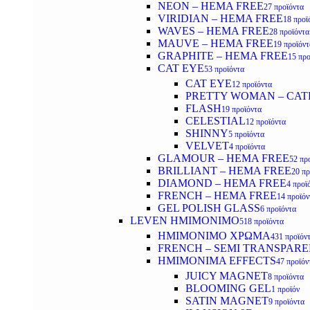
NEON – HEMA FREE
27 προϊόντα
VIRIDIAN – HEMA FREE
18 προϊ
WAVES – HEMA FREE
28 προϊόντα
MAUVE – HEMA FREE
19 προϊόντ
GRAPHITE – HEMA FREE
15 προ
CAT EYE
53 προϊόντα
CAT EYE
12 προϊόντα
PRETTY WOMAN – CAT
FLASH
19 προϊόντα
CELESTIAL
12 προϊόντα
SHINNY
5 προϊόντα
VELVET
4 προϊόντα
GLAMOUR – HEMA FREE
52 πρ
BRILLIANT – HEMA FREE
20 πρ
DIAMOND – HEMA FREE
4 προϊ
FRENCH – HEMA FREE
14 προϊόν
GEL POLISH GLASS
6 προϊόντα
LEVEN ΗΜΙΜΟΝΙΜΟ
518 προϊόντα
ΗΜΙΜΟΝΙΜΟ ΧΡΩΜΑ
431 προϊόν
FRENCH – SEMI TRANSPARE
HMIMONIMA EFFECTS
47 προϊόν
JUICY MAGNET
8 προϊόντα
BLOOMING GEL
1 προϊόν
SATIN MAGNET
9 προϊόντα