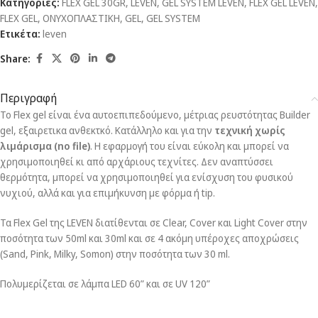
Κατηγορίες:
FLEX GEL 30GR
,
LEVEN
,
GEL SYSTEM LEVEN
,
FLEX GEL LEVEN
,
FLEX GEL
,
ΟΝΥΧΟΠΛΑΣΤΙΚΗ
,
GEL
,
GEL SYSTEM
Ετικέτα:
leven
Share:
Περιγραφή
Το Flex gel είναι ένα αυτοεπιπεδούμενο, μέτριας ρευστότητας Builder
gel, εξαιρετικα ανθεκτκό. Κατάλληλο και για την
τεχνική χωρίς
λιμάρισμα (no file)
. Η εφαρμογή του είναι εύκολη και μπορεί να
χρησιμοποιηθεί κι από αρχάριους τεχνίτες. Δεν αναπτύσσει
θερμότητα, μπορεί να χρησιμοποιηθεί για ενίσχυση του φυσικού
νυχιού, αλλά και για επιμήκυνση με φόρμα ή tip.
Τα Flex Gel της LEVEN διατίθενται σε Clear, Cover και Light Cover στην
ποσότητα των 50ml και 30ml και σε 4 ακόμη υπέροχες αποχρώσεις
(Sand, Pink, Milky, Somon) στην ποσότητα των 30 ml.
Πολυμερίζεται σε λάμπα LED 60” και σε UV 120”