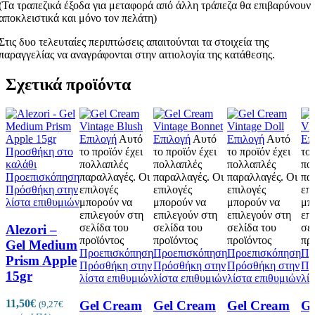
(Τα τραπεζικά έξοδα για μεταφορά από άλλη τράπεζα θα επιβαρύνουν
αποκλειστικά και μόνο τον πελάτη)
Στις δυο τελευταίες περιπτώσεις απαιτούνται τα στοιχεία της
παραγγελίας να αναγράφονται στην αιτιολογία της κατάθεσης.
Σχετικά προϊόντα
Επιλογή
Αυτό
Επιλογή
Αυτό
Επιλογή
Αυτό
Επ
Προσθήκη στο
το προϊόν έχει
το προϊόν έχει
το προϊόν έχει
το 
καλάθι
πολλαπλές
πολλαπλές
πολλαπλές
πο
Προεπισκόπηση
παραλλαγές. Οι
παραλλαγές. Οι
παραλλαγές. Οι
πα
Πρόσθήκη στην
επιλογές
επιλογές
επιλογές
επ
λίστα επιθυμιών
μπορούν να
μπορούν να
μπορούν να
μπ
επιλεγούν στη
επιλεγούν στη
επιλεγούν στη
επ
σελίδα του
σελίδα του
σελίδα του
σε
Alezori –
προϊόντος
προϊόντος
προϊόντος
πρ
Gel Medium
Προεπισκόπηση
Προεπισκόπηση
Προεπισκόπηση
Πρ
Prism Apple
Πρόσθήκη στην
Πρόσθήκη στην
Πρόσθήκη στην
Πρ
15gr
λίστα επιθυμιών
λίστα επιθυμιών
λίστα επιθυμιών
λί
11,50
€
Gel Cream
Gel Cream
Gel Cream
Ge
(
9,27
€