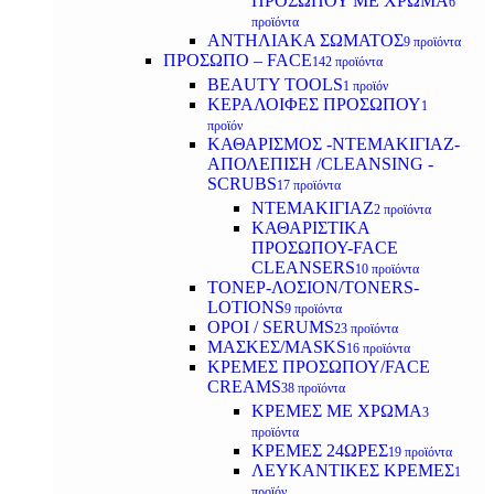
ΠΡΟΣΩΠΟΥ ΜΕ ΧΡΩΜΑ
6
προϊόντα
ΑΝΤΗΛΙΑΚΑ ΣΩΜΑΤΟΣ
9 προϊόντα
ΠΡΟΣΩΠΟ – FACE
142 προϊόντα
BEAUTY TOOLS
1 προϊόν
ΚΕΡΑΛΟΙΦΕΣ ΠΡΟΣΩΠΟΥ
1
προϊόν
ΚΑΘΑΡΙΣΜΟΣ -ΝΤΕΜΑΚΙΓΙΑΖ-
ΑΠΟΛΕΠΙΣΗ /CLEANSING -
SCRUBS
17 προϊόντα
ΝΤΕΜΑΚΙΓΙΑΖ
2 προϊόντα
ΚΑΘΑΡΙΣΤΙΚΑ
ΠΡΟΣΩΠΟΥ-FACE
CLEANSERS
10 προϊόντα
ΤΟΝΕΡ-ΛΟΣΙΟΝ/TONERS-
LOTIONS
9 προϊόντα
ΟΡΟΙ / SERUMS
23 προϊόντα
ΜΑΣΚΕΣ/MASKS
16 προϊόντα
ΚΡΕΜΕΣ ΠΡΟΣΩΠΟΥ/FACE
CREAMS
38 προϊόντα
ΚΡΕΜΕΣ ΜΕ ΧΡΩΜΑ
3
προϊόντα
ΚΡΕΜΕΣ 24ΩΡΕΣ
19 προϊόντα
ΛΕΥΚΑΝΤΙΚΕΣ ΚΡΕΜΕΣ
1
προϊόν