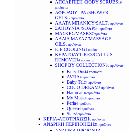
ΑΠΟΛΕΠΙΣΗ /BODY SCRUBS
19
προϊόντα
ΑΦΡΟΛΟΥΤΡΑ /SHOWER
GELS
17 προϊόντα
ΑΛΑΤΑ ΜΠΑΝΙΟΥ/SALT
8 προϊόντα
ΣΑΠΟΥΝΙΑ /SOAPS
4 προϊόντα
ΜΑΣΚΕΣ/MASKS
7 προϊόντα
ΛΑΔΙΑ ΜΑΣΑΖ/MASSAGE
OILS
6 προϊόντα
ICE COOLING
1 προϊόν
ΚΕΡΑΤΟΛΥΤΙΚΕΣ/CALLUS
REMOVER
4 προϊόντα
SHOP BY COLLECTION
36 προϊόντα
Fairy Dust
4 προϊόντα
AVRA
4 προϊόντα
Baby Talc
4 προϊόντα
COCO DREAM
3 προϊόντα
Hammam
4 προϊόντα
My Musk
4 προϊόντα
Perla
4 προϊόντα
Queen
4 προϊόντα
Stars
5 προϊόντα
ΚΕΡΙΑ-ΑΠΟΤΡΙΧΩΣΗ
6 προϊόντα
ΑΝΔΡΙΚΗ ΠΕΡΙΠΟΙΗΣΗ
21 προϊόντα
ΑΝΔΡΙΚΑ ΠΡΟΙΟΝΤΑ