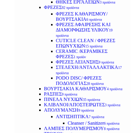
ΘΗΚΕΣ ΕΡΓΑΛΕΙΩΝ
3 προϊόντα
ΦΡΕΖΕΣ
92 προϊόντα
ΦΡΕΖΕΣ ΚΑΘΑΡΙΣΜΟΥ/
ΒΟΥΡΤΣΑΚΙΑ
6 προϊόντα
ΦΡΕΖΕΣ ΑΦΑΙΡΕΣΗΣ ΚΑΙ
ΔΙΑΜΟΡΦΩΣΗΣ ΥΛΙΚΟΥ
19
προϊόντα
CUTICLE CLEAN / ΦΡΕΖΕΣ
ΕΠΩΝΥΧΙΩΝ
15 προϊόντα
CERAMIC /ΚΕΡΑΜΙΚΕΣ
ΦΡΕΖΕΣ
1 προϊόν
ΦΡΕΖΕΣ ΛΕΙΑΝΣΗΣ
9 προϊόντα
ΣΤΕΛΕΧΗ/ΑΝΤΑΛΛΑΚΤΙΚΑ
17
προϊόντα
PODO DISC/ ΦΡΕΖΕΣ
ΠΟΔΟΛΟΓΙΑΣ
28 προϊόντα
ΒΟΥΡΤΣΑΚΙΑ ΚΑΘΑΡΙΣΜΟΥ
4 προϊόντα
ΡΑΣΠΕΣ
9 προϊόντα
ΠΙΝΕΛΑ ΝΥΧΙΩΝ
35 προϊόντα
ΚΛΙΒΑΝΟΙ/ΑΠΟΣΤΕΙΡΩΤΕΣ
3 προϊόντα
ΑΠΟΛΥΜΑΝΣΗ
9 προϊόντα
ΑΝΤΙΣΗΠΤΙΚΑ
7 προϊόντα
Cleanser / Sanitizer
6 προϊόντα
ΛΑΜΠΕΣ ΠΟΛΥΜΕΡΙΣΜΟΥ
8 προϊόντα