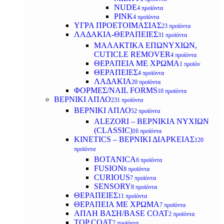
NUDE
4 προϊόντα
PINK
4 προϊόντα
ΥΓΡΑ ΠΡΟΕΤΟΙΜΑΣΙΑΣ
23 προϊόντα
ΛΑΔΑΚΙΑ-ΘΕΡΑΠΕΙΕΣ
31 προϊόντα
ΜΑΛΑΚΤΙΚΑ ΕΠΩΝΥΧΙΩΝ,
CUTICLE REMOVER
4 προϊόντα
ΘΕΡΑΠΕΙΑ ΜΕ ΧΡΩΜΑ
1 προϊόν
ΘΕΡΑΠΕΙΕΣ
4 προϊόντα
ΛΑΔΑΚΙΑ
20 προϊόντα
ΦΟΡΜΕΣ/NAIL FORMS
10 προϊόντα
ΒΕΡΝΙΚΙ ΑΠΛΟ
231 προϊόντα
ΒΕΡΝΙΚΙ ΑΠΛΟ
52 προϊόντα
ALEZORI – ΒΕΡΝΙΚΙΑ ΝΥΧΙΩΝ
(CLASSIC)
16 προϊόντα
KINETICS – ΒΕΡΝΙΚΙ ΔΙΑΡΚΕΙΑΣ
120
προϊόντα
BOTANICA
6 προϊόντα
FUSION
8 προϊόντα
CURIOUS
7 προϊόντα
SENSORY
8 προϊόντα
ΘΕΡΑΠΕΙΕΣ
11 προϊόντα
ΘΕΡΑΠΕΙΑ ΜΕ ΧΡΩΜΑ
7 προϊόντα
ΑΠΛΗ ΒΑΣΗ/BASE COAT
2 προϊόντα
TOP COAT
7 προϊόντα