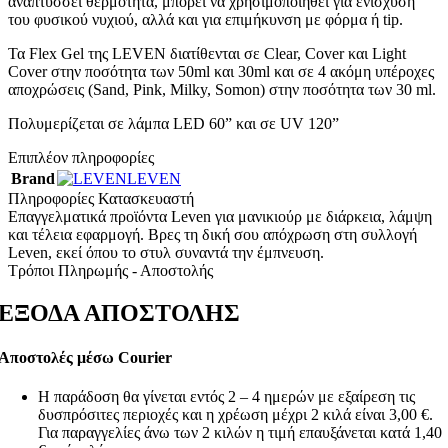
αναπτύσσει θερμότητα, μπορεί να χρησιμοποιηθεί για ενίσχυση
του φυσικού νυχιού, αλλά και για επιμήκυνση με φόρμα ή tip.
Τα Flex Gel της LEVEN διατίθενται σε Clear, Cover και Light
Cover στην ποσότητα των 50ml και 30ml και σε 4 ακόμη υπέροχες
αποχρώσεις (Sand, Pink, Milky, Somon) στην ποσότητα των 30 ml.
Πολυμερίζεται σε λάμπα LED 60” και σε UV 120”
Επιπλέον πληροφορίες
Brand
LEVEN
Πληροφορίες Κατασκευαστή
Επαγγελματικά προϊόντα Leven για μανικιούρ με διάρκεια, λάμψη
και τέλεια εφαρμογή. Βρες τη δική σου απόχρωση στη συλλογή
Leven, εκεί όπου το στυλ συναντά την έμπνευση.
Τρόποι Πληρωμής - Αποστολής
ΕΞΟΔΑ ΑΠΟΣΤΟΛΗΣ
Αποστολές μέσω Courier
Η παράδοση θα γίνεται εντός 2 – 4 ημερών με εξαίρεση τις
δυσπρόσιτες περιοχές και η χρέωση μέχρι 2 κιλά είναι 3,00 €.
Για παραγγελίες άνω των 2 κιλών η τιμή επαυξάνεται κατά 1,40