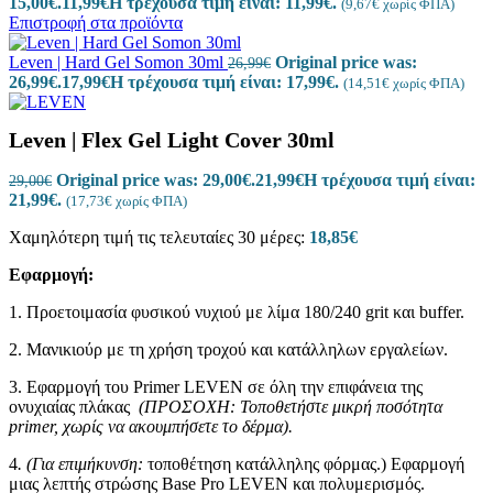
15,00€.
11,99
€
Η τρέχουσα τιμή είναι: 11,99€.
(
9,67
€
χωρίς ΦΠΑ)
Επιστροφή στα προϊόντα
Leven | Hard Gel Somon 30ml
Original price was:
26,99
€
26,99€.
17,99
€
Η τρέχουσα τιμή είναι: 17,99€.
(
14,51
€
χωρίς ΦΠΑ)
Leven | Flex Gel Light Cover 30ml
Original price was: 29,00€.
21,99
€
Η τρέχουσα τιμή είναι:
29,00
€
21,99€.
(
17,73
€
χωρίς ΦΠΑ)
Χαμηλότερη τιμή τις τελευταίες 30 μέρες:
18,85
€
Εφαρμογή:
1. Προετοιμασία φυσικού νυχιού με λίμα 180/240 grit και buffer.
2. Μανικιούρ με τη χρήση τροχού και κατάλληλων εργαλείων.
3. Εφαρμογή του Primer LEVEN σε όλη την επιφάνεια της
ονυχιαίας πλάκας
(ΠΡΟΣΟΧΗ: Τοποθετήστε μικρή ποσότητα
primer, χωρίς να ακουμπήσετε το δέρμα).
4
. (Για επιμήκυνση:
τοποθέτηση κατάλληλης φόρμας.) Εφαρμογή
μιας λεπτής στρώσης Base Pro LEVEN και πολυμερισμός.