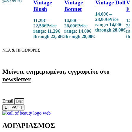
χωρίς ΦΠΑ)
Vintage
Vintage
Vintage Doll
Vi
Blush
Bonnet
Fe
14,00
€
–
28,00
€
Price
11,29
€
–
14,00
€
–
14
range: 14,00€
22,58
€
Price
28,00
€
Price
28
through 28,00€
range: 11,29€
range: 14,00€
ra
through 22,58€
through 28,00€
th
ΝΕΑ & ΠΡΟΣΦΟΡΕΣ
Μείνετε ενημερωμένοι, εγγραφείτε στο
newsletter
Email
ΕΓΓΡΑΦΗ
ΛΟΓΑΡΙΑΣΜΟΣ