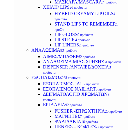
ΜΑΣΚΑΡΑ/MASCARA
7 προϊόντα
ΧΕΙΛΗ/ LIPS
26 προϊόντα
HYBRID CREAMY LIP OILS
4
προϊόντα
STAND LIPS TO REMEMBER
1
προϊόν
LIP GLOSS
9 προϊόντα
LIPSTICK
4 προϊόντα
LIP LINERS
2 προϊόντα
ΑΝΑΛΩΣΙΜΑ
93 προϊόντα
ΛΙΜΕΣ/ΜΠΑΦΕΡ
62 προϊόντα
ΑΝΑΛΩΣΙΜΑ ΜΙΑΣ ΧΡΗΣΗΣ
31 προϊόντα
DISPENSER /ΑΝΤΛΙΕΣ/ΔΟΧΕΙΑ
3
προϊόντα
ΕΞΟΠΛΙΣΜΟΣ
268 προϊόντα
ΕΞΟΠΛΙΣΜΟΣ "AI"
7 προϊόντα
ΕΞΟΠΛΙΣΜΟΣ NAIL ART
3 προϊόντα
ΔΕΙΓΜΑΤΟΛΟΓΙΟ ΧΡΩΜΑΤΩΝ
8
προϊόντα
ΕΡΓΑΛΕΙΑ
92 προϊόντα
PUSHER -ΣΠΡΩΧΤΗΡΙΑ
25 προϊόντα
ΜΑΓΝΗΤΕΣ
7 προϊόντα
ΨΑΛΙΔΑΚΙΑ
16 προϊόντα
ΠΕΝΣΕΣ – ΚΟΦΤΕΣ
27 προϊόντα