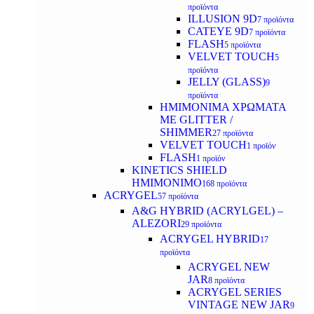
προϊόντα
ILLUSION 9D
7 προϊόντα
CATEYE 9D
7 προϊόντα
FLASH
5 προϊόντα
VELVET TOUCH
5
προϊόντα
JELLY (GLASS)
9
προϊόντα
ΗΜΙΜΟΝΙΜA ΧΡΩΜΑΤΑ
ΜΕ GLITTER /
SHIMMER
27 προϊόντα
VELVET TOUCH
1 προϊόν
FLASH
1 προϊόν
KINETICS SHIELD
ΗΜΙΜΟΝΙΜΟ
168 προϊόντα
ACRYGEL
57 προϊόντα
A&G HYBRID (ACRYLGEL) –
ALEZORI
29 προϊόντα
ACRYGEL HYBRID
17
προϊόντα
ACRYGEL NEW
JAR
8 προϊόντα
ACRYGEL SERIES
VINTAGE NEW JAR
9