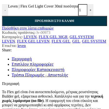
Leven | Flex Gel Light Cover 30ml ποσότητα
-
+
ΠΡΟΣΘΗΚΗ ΣΤΟ ΚΑΛΑΘΙ
Πρόσθήκη στην λίστα επιθυμιών
Κωδικός προϊόντος:
lv-00973
Κατηγορίες:
LEVEN
,
FLEX GEL 30GR
,
GEL SYSTEM
LEVEN
,
FLEX GEL LEVEN
,
FLEX GEL
,
GEL
,
GEL SYSTEM
Ετικέτα:
leven
Share:
Περιγραφή
Επιπλέον πληροφορίες
Πληροφορίες Κατασκευαστή
Τρόποι Πληρωμής - Αποστολής
Περιγραφή
Το Flex gel είναι ένα αυτοεπιπεδούμενο, μέτριας ρευστότητας
Builder gel, εξαιρετικα ανθεκτκό. Κατάλληλο και για την
τεχνική
χωρίς λιμάρισμα (no file)
. Η εφαρμογή του είναι εύκολη και
μπορεί να χρησιμοποιηθεί κι από αρχάριους τεχνίτες. Δεν