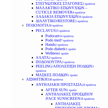
ΣΤΕΓΝΩΤΙΚΕΣ ΣΤΑΓΟΝΕΣ
2 προϊόντα
ΜΑΛΑΚΤΙΚΟ ΕΠΩΝΥΧΙΩΝ –
CUTICLE REMOVER
4 προϊόντα
ΛΑΔΑΚΙΑ ΕΠΩΝΥΧΙΩΝ
16 προϊόντα
ΔΙΑΛΥΤΙΚΟ/RESTORE
2 προϊόντα
ΠΟΔΟΛΟΓΙΑ
36 προϊόντα
PECLAVUS
25 προϊόντα
Podocare
14 προϊόντα
Podo med
7 προϊόντα
Hands
2 προϊόντα
Podo diabetic
1 προϊόν
Wellness
1 προϊόν
ΑΛΑΤΑ
2 προϊόντα
ΠΟΔΟΛΟΥΤΡΑ
3 προϊόντα
PEELING/ΑΠΟΛΕΠΙΣΗ ΠΟΔΙΩΝ
3
προϊόντα
ΜΑΣΚΕΣ ΠΟΔΙΩΝ
1 προϊόν
ΑΙΣΘΗΤΙΚΗ
338 προϊόντα
ΑΝΤΗΛΙΑΚΗ ΠΡΟΣΤΑΣΙΑ
24 προϊόντα
AFTER SUN
1 προϊόν
ΑΝΤΗΛΙΑΚΕΣ ΠΡΟΣΩΠΟΥ
/FACE SUNSCREEN
18 προϊόντα
ΑΝΤΗΛΙΑΚΕΣ