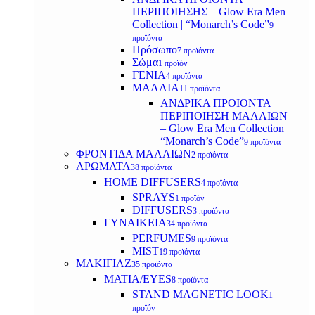
ΠΕΡΙΠΟΙΗΣΗΣ – Glow Era Men
Collection | “Monarch’s Code”
9
προϊόντα
Πρόσωπο
7 προϊόντα
Σώμα
1 προϊόν
ΓΕΝΙΑ
4 προϊόντα
ΜΑΛΛΙΑ
11 προϊόντα
ΑΝΔΡΙΚΑ ΠΡΟΙΟΝΤΑ
ΠΕΡΙΠΟΙΗΣΗ ΜΑΛΛΙΩΝ
– Glow Era Men Collection |
“Monarch’s Code”
9 προϊόντα
ΦΡΟΝΤΙΔΑ ΜΑΛΛΙΩΝ
2 προϊόντα
ΑΡΩΜΑΤΑ
38 προϊόντα
HOME DIFFUSERS
4 προϊόντα
SPRAYS
1 προϊόν
DIFFUSERS
3 προϊόντα
ΓΥΝΑΙΚΕΙΑ
34 προϊόντα
PERFUMES
9 προϊόντα
MIST
19 προϊόντα
ΜΑΚΙΓΙΑΖ
35 προϊόντα
ΜΑΤΙΑ/EYES
8 προϊόντα
STAND MAGNETIC LOOK
1
προϊόν