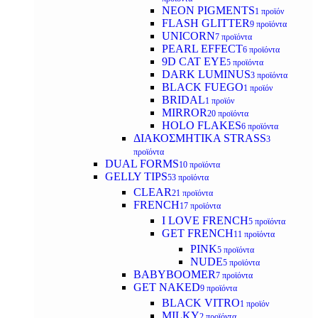
NEON PIGMENTS
1 προϊόν
FLASH GLITTER
9 προϊόντα
UNICORN
7 προϊόντα
PEARL EFFECT
6 προϊόντα
9D CAT EYE
5 προϊόντα
DARK LUMINUS
3 προϊόντα
BLACK FUEGO
1 προϊόν
BRIDAL
1 προϊόν
MIRROR
20 προϊόντα
HOLO FLAKES
6 προϊόντα
ΔΙΑΚΟΣΜΗΤΙΚΑ STRASS
3
προϊόντα
DUAL FORMS
10 προϊόντα
GELLY TIPS
53 προϊόντα
CLEAR
21 προϊόντα
FRENCH
17 προϊόντα
I LOVE FRENCH
5 προϊόντα
GET FRENCH
11 προϊόντα
PINK
5 προϊόντα
NUDE
5 προϊόντα
BABYBOOMER
7 προϊόντα
GET NAKED
9 προϊόντα
BLACK VITRO
1 προϊόν
MILKY
2 προϊόντα