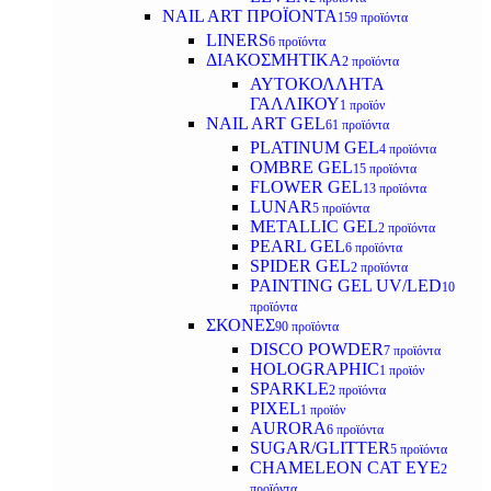
NAIL ART ΠΡΟΪΟΝΤΑ
159 προϊόντα
LINERS
6 προϊόντα
ΔΙΑΚΟΣΜΗΤΙΚΑ
2 προϊόντα
ΑΥΤΟΚΟΛΛΗΤΑ
ΓΑΛΛΙΚΟΥ
1 προϊόν
NAIL ART GEL
61 προϊόντα
PLATINUM GEL
4 προϊόντα
OMBRE GEL
15 προϊόντα
FLOWER GEL
13 προϊόντα
LUNAR
5 προϊόντα
METALLIC GEL
2 προϊόντα
PEARL GEL
6 προϊόντα
SPIDER GEL
2 προϊόντα
PAINTING GEL UV/LED
10
προϊόντα
ΣΚΟΝΕΣ
90 προϊόντα
DISCO POWDER
7 προϊόντα
HOLOGRAPHIC
1 προϊόν
SPARKLE
2 προϊόντα
PIXEL
1 προϊόν
AURORA
6 προϊόντα
SUGAR/GLITTER
5 προϊόντα
CHAMELEON CAT EYE
2
προϊόντα