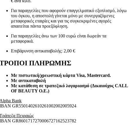
€ ανά κιλό.
Για παραγγελίες που αφορούν επαγγελματικό εξοπλισμό, λόγω
του όγκου, η αποστολή γίνεται μόνο με συνεργαζόμενες
μεταφορικές εταιρίες και για τις συγκεκριμένες αγορές
απαιτείται πάντα προεξόφληση.
Για παραγγελίες άνω των 100 ευρώ είναι δωρεάν τα
μεταφορικά.
Επιβάρυνση αντικαταβολής: 2,00 €
ΤΡΟΠΟΙ ΠΛΗΡΩΜΗΣ
Με πιστωτική/χρεωστική κάρτα Visa
, Mastercard.
Με αντικαταβολή
Με κατάθεση σε τραπεζικό λογαριασμό (Δικαιούχος CALL
OF BEAUTY O.E.)
Alpha Bank
ΙΒΑΝ GR5501402610261002002005924
Τράπεζα Πειραιώς
ΙΒΑΝ GR8601717270006727162523782