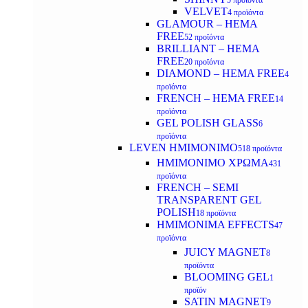
5 προϊόντα
VELVET
4 προϊόντα
GLAMOUR – HEMA
FREE
52 προϊόντα
BRILLIANT – HEMA
FREE
20 προϊόντα
DIAMOND – HEMA FREE
4
προϊόντα
FRENCH – HEMA FREE
14
προϊόντα
GEL POLISH GLASS
6
προϊόντα
LEVEN ΗΜΙΜΟΝΙΜΟ
518 προϊόντα
ΗΜΙΜΟΝΙΜΟ ΧΡΩΜΑ
431
προϊόντα
FRENCH – SEMI
TRANSPARENT GEL
POLISH
18 προϊόντα
HMIMONIMA EFFECTS
47
προϊόντα
JUICY MAGNET
8
προϊόντα
BLOOMING GEL
1
προϊόν
SATIN MAGNET
9