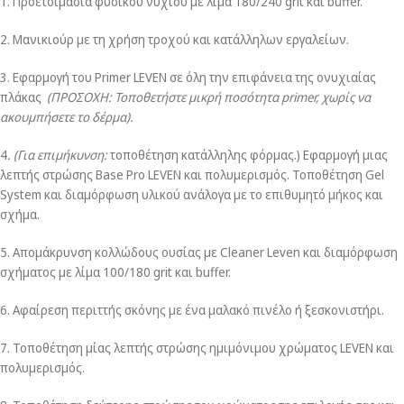
1. Προετοιμασία φυσικού νυχιού με λίμα 180/240 grit και buffer.
2. Μανικιούρ με τη χρήση τροχού και κατάλληλων εργαλείων.
3. Εφαρμογή του Primer LEVEN σε όλη την επιφάνεια της ονυχιαίας
πλάκας
(ΠΡΟΣΟΧΗ: Τοποθετήστε μικρή ποσότητα primer, χωρίς να
ακουμπήσετε το δέρμα).
4
. (Για επιμήκυνση:
τοποθέτηση κατάλληλης φόρμας.) Εφαρμογή μιας
λεπτής στρώσης Base Pro LEVEN και πολυμερισμός. Τοποθέτηση Gel
System και διαμόρφωση υλικού ανάλογα με το επιθυμητό μήκος και
σχήμα.
5. Απομάκρυνση κολλώδους ουσίας με Cleaner Leven και διαμόρφωση
σχήματος με λίμα 100/180 grit και buffer.
6. Αφαίρεση περιττής σκόνης με ένα μαλακό πινέλο ή ξεσκονιστήρι.
7. Τοποθέτηση μίας λεπτής στρώσης ημιμόνιμου χρώματος LEVEN και
πολυμερισμός.