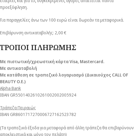
εταιρίες και για τις συγκεκριμένες αγορές απαιτείται πάντα
προεξόφληση.
Για παραγγελίες άνω των 100 ευρώ είναι δωρεάν τα μεταφορικά.
Επιβάρυνση αντικαταβολής: 2,00 €
ΤΡΟΠΟΙ ΠΛΗΡΩΜΗΣ
Με πιστωτική/χρεωστική κάρτα Visa
, Mastercard.
Με αντικαταβολή
Με κατάθεση σε τραπεζικό λογαριασμό (Δικαιούχος CALL OF
BEAUTY O.E.)
Alpha Bank
ΙΒΑΝ GR5501402610261002002005924
Τράπεζα Πειραιώς
ΙΒΑΝ GR8601717270006727162523782
(Τα τραπεζικά έξοδα για μεταφορά από άλλη τράπεζα θα επιβαρύνουν
αποκλειστικά και μόνο τον πελάτη)