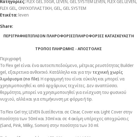
Κατηγορίες:
FLEX GEL 30GR
,
LEVEN
,
GEL SYSTEM LEVEN
,
FLEX GEL LEVEN
,
FLEX GEL
,
ΟΝΥΧΟΠΛΑΣΤΙΚΗ
,
GEL
,
GEL SYSTEM
Ετικέτα:
leven
Share:
ΠΕΡΙΓΡΑΦΗ
ΕΠΙΠΛΕΟΝ ΠΛΗΡΟΦΟΡΙΕΣ
ΠΛΗΡΟΦΟΡΙΕΣ ΚΑΤΑΣΚΕΥΑΣΤΗ
ΤΡΟΠΟΙ ΠΛΗΡΩΜΗΣ - ΑΠΟΣΤΟΛΗΣ
Περιγραφή
Το Flex gel είναι ένα αυτοεπιπεδούμενο, μέτριας ρευστότητας Builder
gel, εξαιρετικα ανθεκτκό. Κατάλληλο και για την
τεχνική χωρίς
λιμάρισμα (no file)
. Η εφαρμογή του είναι εύκολη και μπορεί να
χρησιμοποιηθεί κι από αρχάριους τεχνίτες. Δεν αναπτύσσει
θερμότητα, μπορεί να χρησιμοποιηθεί για ενίσχυση του φυσικού
νυχιού, αλλά και για επιμήκυνση με φόρμα ή tip.
Τα Flex Gel της LEVEN διατίθενται σε Clear, Cover και Light Cover στην
ποσότητα των 50ml και 30ml και σε 4 ακόμη υπέροχες αποχρώσεις
(Sand, Pink, Milky, Somon) στην ποσότητα των 30 ml.