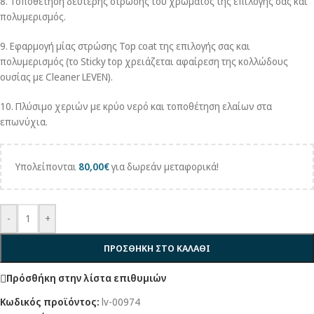
8. Τοποθέτηση δεύτερης στρώσης του χρώματος της επιλογής σας και
πολυμερισμός.
9. Εφαρμογή μίας στρώσης Top coat της επιλογής σας και
πολυμερισμός (το Sticky top χρειάζεται αφαίρεση της κολλώδους
ουσίας με Cleaner LEVEN).
10. Πλύσιμο χεριών με κρύο νερό και τοποθέτηση ελαίων στα
επωνύχια.
Υπολείπονται
80,00
€
για δωρεάν μεταφορικά!
-
+
ΠΡΟΣΘΗΚΗ ΣΤΟ ΚΑΛΑΘΙ
Πρόσθήκη στην λίστα επιθυμιών
Κωδικός προϊόντος:
lv-00974