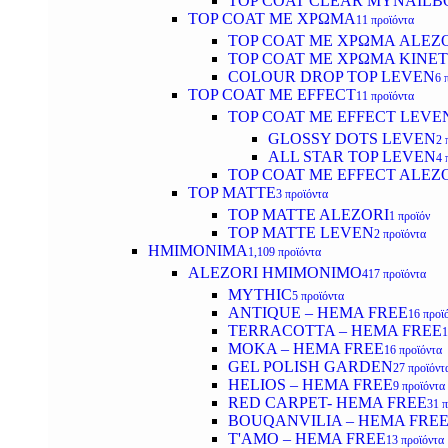
TOP COAT CLEAR MYNAILB
TOP COAT ΜΕ ΧΡΩΜΑ
11 προϊόντα
TOP COAT ΜΕ ΧΡΩΜΑ ALEZ
TOP COAT ΜΕ ΧΡΩΜΑ KINET
COLOUR DROP TOP LEVEN
6 
TOP COAT ΜΕ EFFECT
11 προϊόντα
TOP COAT ME EFFECT LEVE
GLOSSY DOTS LEVEN
2 
ALL STAR TOP LEVEN
4 
TOP COAT ME EFFECT ALEZ
TOP MATTE
3 προϊόντα
TOP MATTE ALEZORI
1 προϊόν
TOP MATTE LEVEN
2 προϊόντα
ΗΜΙΜΟΝΙΜΑ
1,109 προϊόντα
ALEZORI ΗΜΙΜΟΝΙΜΟ
417 προϊόντα
MYTHIC
5 προϊόντα
ANTIQUE – HEMA FREE
16 προϊ
TERRACOTTA – HEMA FREE
1
MOKA – HEMA FREE
16 προϊόντα
GEL POLISH GARDEN
27 προϊόντ
HELIOS – HEMA FREE
9 προϊόντα
RED CARPET- HEMA FREE
31 
BOUQANVILIA – HEMA FRE
T'AMO – HEMA FREE
13 προϊόντα