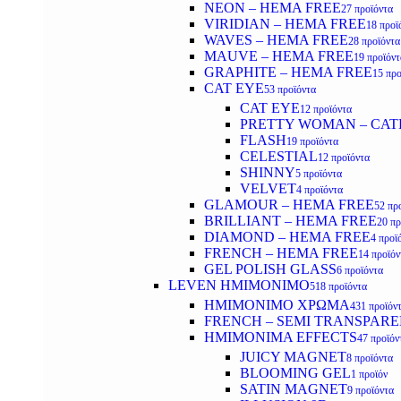
NEON – HEMA FREE
27 προϊόντα
VIRIDIAN – HEMA FREE
18 προϊ
WAVES – HEMA FREE
28 προϊόντα
MAUVE – HEMA FREE
19 προϊόντ
GRAPHITE – HEMA FREE
15 προ
CAT EYE
53 προϊόντα
CAT EYE
12 προϊόντα
PRETTY WOMAN – CAT
FLASH
19 προϊόντα
CELESTIAL
12 προϊόντα
SHINNY
5 προϊόντα
VELVET
4 προϊόντα
GLAMOUR – HEMA FREE
52 πρ
BRILLIANT – HEMA FREE
20 πρ
DIAMOND – HEMA FREE
4 προϊ
FRENCH – HEMA FREE
14 προϊόν
GEL POLISH GLASS
6 προϊόντα
LEVEN ΗΜΙΜΟΝΙΜΟ
518 προϊόντα
ΗΜΙΜΟΝΙΜΟ ΧΡΩΜΑ
431 προϊόν
FRENCH – SEMI TRANSPARE
HMIMONIMA EFFECTS
47 προϊόν
JUICY MAGNET
8 προϊόντα
BLOOMING GEL
1 προϊόν
SATIN MAGNET
9 προϊόντα