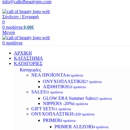
info@callofbeautypro.com
Σύνδεση / Εγγραφή
0
0
προϊόντα
0,00
€
Μενού
0
προϊόντα
ΑΡΧΙΚΗ
ΚΑΤΑΣΤΗΜΑ
ΚΑΤΗΓΟΡΙΕΣ
Κατηγορίες
ΝΕΑ ΠΡΟΪΟΝΤΑ
44 προϊόντα
ΟΝΥΧΟΠΛΑΣΤΙΚΗ
27 προϊόντα
ΑΙΣΘΗΤΙΚΗ
16 προϊόντα
SALES
31 προϊόντα
GLOW ERA Summer Sales
25 προϊόντα
NIPPERS -20%
6 προϊόντα
GIFT SETS
11 προϊόντα
ΟΝΥΧΟΠΛΑΣΤΙΚΗ
1,820 προϊόντα
PRIMER
8 προϊόντα
PRIMER ALEZORI
4 προϊόντα