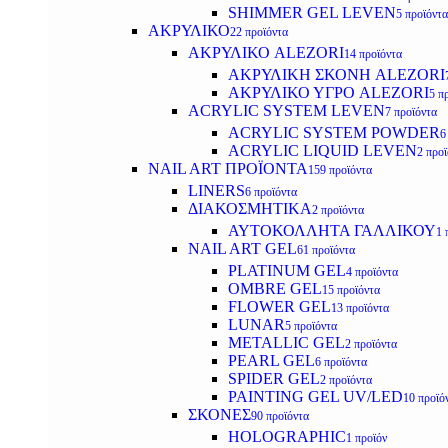
SHIMMER GEL LEVEN
5 προϊόντα
ΑΚΡΥΛΙΚΟ
22 προϊόντα
ΑΚΡΥΛΙΚΟ ALEZORI
14 προϊόντα
ΑΚΡΥΛΙΚΗ ΣΚΟΝΗ ALEZORI
ΑΚΡΥΛΙΚΟ ΥΓΡΟ ALEZORI
5 π
ACRYLIC SYSTEM LEVEN
7 προϊόντα
ACRYLIC SYSTEM POWDER
6
ACRYLIC LIQUID LEVEN
2 προ
NAIL ART ΠΡΟΪΟΝΤΑ
159 προϊόντα
LINERS
6 προϊόντα
ΔΙΑΚΟΣΜΗΤΙΚΑ
2 προϊόντα
ΑΥΤΟΚΟΛΛΗΤΑ ΓΑΛΛΙΚΟΥ
1 
NAIL ART GEL
61 προϊόντα
PLATINUM GEL
4 προϊόντα
OMBRE GEL
15 προϊόντα
FLOWER GEL
13 προϊόντα
LUNAR
5 προϊόντα
METALLIC GEL
2 προϊόντα
PEARL GEL
6 προϊόντα
SPIDER GEL
2 προϊόντα
PAINTING GEL UV/LED
10 προϊό
ΣΚΟΝΕΣ
90 προϊόντα
HOLOGRAPHIC
1 προϊόν