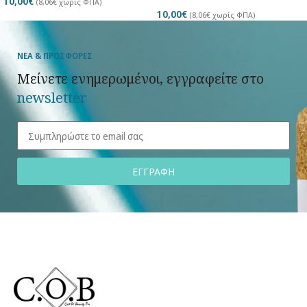
10,00
€
(
8,06
€
χωρίς ΦΠΑ)
10,00
€
(
8,06
€
χωρίς ΦΠΑ)
ΝΕΑ & ΠΡΟΣΦΟΡΕΣ
Μείνετε ενημερωμένοι, εγγραφείτε στο
newsletter
ΕΓΓΡΑΦΗ