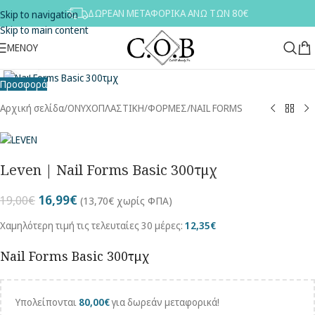
ΔΩΡΕΑΝ ΜΕΤΑΦΟΡΙΚΑ ΑΝΩ ΤΩΝ 80€
Skip to navigation
Skip to main content
ΜΕΝΟΥ
Κλικ για μεγέθυνση
Προσφορά
Αρχική σελίδα
/
ΟΝΥΧΟΠΛΑΣΤΙΚΗ
/
ΦΟΡΜΕΣ/NAIL FORMS
Leven | Nail Forms Basic 300τμχ
16,99
€
19,00
€
(
13,70
€
χωρίς ΦΠΑ)
Χαμηλότερη τιμή τις τελευταίες 30 μέρες:
12,35
€
Nail Forms Basic 300τμχ
Υπολείπονται
80,00
€
για δωρεάν μεταφορικά!