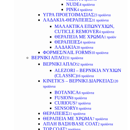
NUDE
4 προϊόντα
PINK
4 προϊόντα
ΥΓΡΑ ΠΡΟΕΤΟΙΜΑΣΙΑΣ
23 προϊόντα
ΛΑΔΑΚΙΑ-ΘΕΡΑΠΕΙΕΣ
31 προϊόντα
ΜΑΛΑΚΤΙΚΑ ΕΠΩΝΥΧΙΩΝ,
CUTICLE REMOVER
4 προϊόντα
ΘΕΡΑΠΕΙΑ ΜΕ ΧΡΩΜΑ
1 προϊόν
ΘΕΡΑΠΕΙΕΣ
4 προϊόντα
ΛΑΔΑΚΙΑ
20 προϊόντα
ΦΟΡΜΕΣ/NAIL FORMS
10 προϊόντα
ΒΕΡΝΙΚΙ ΑΠΛΟ
231 προϊόντα
ΒΕΡΝΙΚΙ ΑΠΛΟ
52 προϊόντα
ALEZORI – ΒΕΡΝΙΚΙΑ ΝΥΧΙΩΝ
(CLASSIC)
16 προϊόντα
KINETICS – ΒΕΡΝΙΚΙ ΔΙΑΡΚΕΙΑΣ
120
προϊόντα
BOTANICA
6 προϊόντα
FUSION
8 προϊόντα
CURIOUS
7 προϊόντα
SENSORY
8 προϊόντα
ΘΕΡΑΠΕΙΕΣ
11 προϊόντα
ΘΕΡΑΠΕΙΑ ΜΕ ΧΡΩΜΑ
7 προϊόντα
ΑΠΛΗ ΒΑΣΗ/BASE COAT
2 προϊόντα
TOP COAT
7 προϊόντα