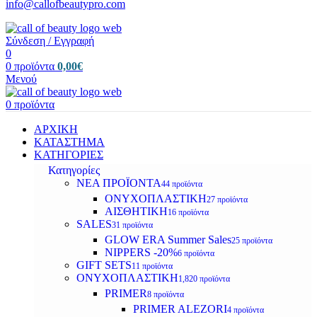
info@callofbeautypro.com
Σύνδεση / Εγγραφή
0
0
προϊόντα
0,00
€
Μενού
0
προϊόντα
ΑΡΧΙΚΗ
ΚΑΤΑΣΤΗΜΑ
ΚΑΤΗΓΟΡΙΕΣ
Κατηγορίες
ΝΕΑ ΠΡΟΪΟΝΤΑ
44 προϊόντα
ΟΝΥΧΟΠΛΑΣΤΙΚΗ
27 προϊόντα
ΑΙΣΘΗΤΙΚΗ
16 προϊόντα
SALES
31 προϊόντα
GLOW ERA Summer Sales
25 προϊόντα
NIPPERS -20%
6 προϊόντα
GIFT SETS
11 προϊόντα
ΟΝΥΧΟΠΛΑΣΤΙΚΗ
1,820 προϊόντα
PRIMER
8 προϊόντα
PRIMER ALEZORI
4 προϊόντα