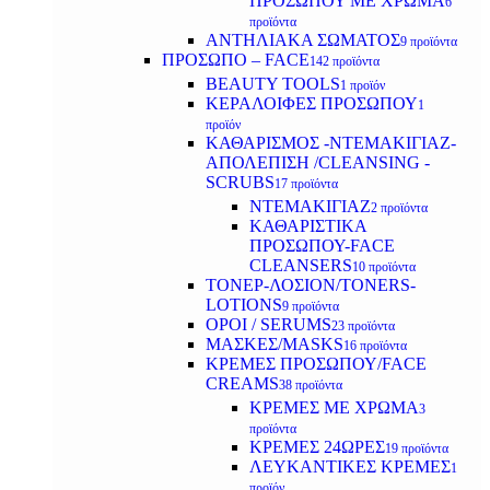
ΠΡΟΣΩΠΟΥ ΜΕ ΧΡΩΜΑ
6
προϊόντα
ΑΝΤΗΛΙΑΚΑ ΣΩΜΑΤΟΣ
9 προϊόντα
ΠΡΟΣΩΠΟ – FACE
142 προϊόντα
BEAUTY TOOLS
1 προϊόν
ΚΕΡΑΛΟΙΦΕΣ ΠΡΟΣΩΠΟΥ
1
προϊόν
ΚΑΘΑΡΙΣΜΟΣ -ΝΤΕΜΑΚΙΓΙΑΖ-
ΑΠΟΛΕΠΙΣΗ /CLEANSING -
SCRUBS
17 προϊόντα
ΝΤΕΜΑΚΙΓΙΑΖ
2 προϊόντα
ΚΑΘΑΡΙΣΤΙΚΑ
ΠΡΟΣΩΠΟΥ-FACE
CLEANSERS
10 προϊόντα
ΤΟΝΕΡ-ΛΟΣΙΟΝ/TONERS-
LOTIONS
9 προϊόντα
ΟΡΟΙ / SERUMS
23 προϊόντα
ΜΑΣΚΕΣ/MASKS
16 προϊόντα
ΚΡΕΜΕΣ ΠΡΟΣΩΠΟΥ/FACE
CREAMS
38 προϊόντα
ΚΡΕΜΕΣ ΜΕ ΧΡΩΜΑ
3
προϊόντα
ΚΡΕΜΕΣ 24ΩΡΕΣ
19 προϊόντα
ΛΕΥΚΑΝΤΙΚΕΣ ΚΡΕΜΕΣ
1
προϊόν