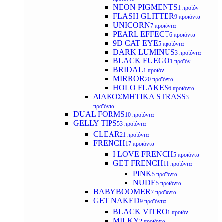
NEON PIGMENTS
1 προϊόν
FLASH GLITTER
9 προϊόντα
UNICORN
7 προϊόντα
PEARL EFFECT
6 προϊόντα
9D CAT EYE
5 προϊόντα
DARK LUMINUS
3 προϊόντα
BLACK FUEGO
1 προϊόν
BRIDAL
1 προϊόν
MIRROR
20 προϊόντα
HOLO FLAKES
6 προϊόντα
ΔΙΑΚΟΣΜΗΤΙΚΑ STRASS
3
προϊόντα
DUAL FORMS
10 προϊόντα
GELLY TIPS
53 προϊόντα
CLEAR
21 προϊόντα
FRENCH
17 προϊόντα
I LOVE FRENCH
5 προϊόντα
GET FRENCH
11 προϊόντα
PINK
5 προϊόντα
NUDE
5 προϊόντα
BABYBOOMER
7 προϊόντα
GET NAKED
9 προϊόντα
BLACK VITRO
1 προϊόν
MILKY
2 προϊόντα