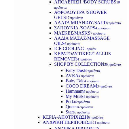
ΑΠΟΛΕΠΙΣΗ /BODY SCRUBS
19
προϊόντα
ΑΦΡΟΛΟΥΤΡΑ /SHOWER
GELS
17 προϊόντα
ΑΛΑΤΑ ΜΠΑΝΙΟΥ/SALT
8 προϊόντα
ΣΑΠΟΥΝΙΑ /SOAPS
4 προϊόντα
ΜΑΣΚΕΣ/MASKS
7 προϊόντα
ΛΑΔΙΑ ΜΑΣΑΖ/MASSAGE
OILS
6 προϊόντα
ICE COOLING
1 προϊόν
ΚΕΡΑΤΟΛΥΤΙΚΕΣ/CALLUS
REMOVER
4 προϊόντα
SHOP BY COLLECTION
36 προϊόντα
Fairy Dust
4 προϊόντα
AVRA
4 προϊόντα
Baby Talc
4 προϊόντα
COCO DREAM
3 προϊόντα
Hammam
4 προϊόντα
My Musk
4 προϊόντα
Perla
4 προϊόντα
Queen
4 προϊόντα
Stars
5 προϊόντα
ΚΕΡΙΑ-ΑΠΟΤΡΙΧΩΣΗ
6 προϊόντα
ΑΝΔΡΙΚΗ ΠΕΡΙΠΟΙΗΣΗ
21 προϊόντα
ΑΝΔΡΙΚΑ ΠΡΟΙΟΝΤΑ