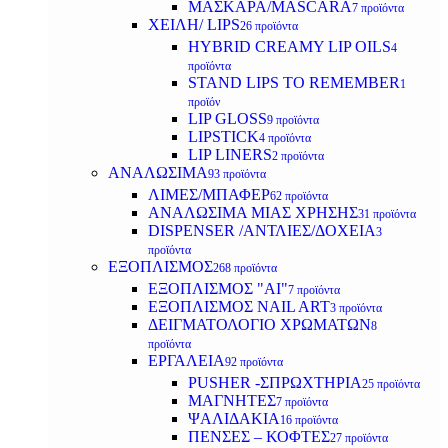
ΜΑΣΚΑΡΑ/MASCARA
7 προϊόντα
ΧΕΙΛΗ/ LIPS
26 προϊόντα
HYBRID CREAMY LIP OILS
4
προϊόντα
STAND LIPS TO REMEMBER
1
προϊόν
LIP GLOSS
9 προϊόντα
LIPSTICK
4 προϊόντα
LIP LINERS
2 προϊόντα
ΑΝΑΛΩΣΙΜΑ
93 προϊόντα
ΛΙΜΕΣ/ΜΠΑΦΕΡ
62 προϊόντα
ΑΝΑΛΩΣΙΜΑ ΜΙΑΣ ΧΡΗΣΗΣ
31 προϊόντα
DISPENSER /ΑΝΤΛΙΕΣ/ΔΟΧΕΙΑ
3
προϊόντα
ΕΞΟΠΛΙΣΜΟΣ
268 προϊόντα
ΕΞΟΠΛΙΣΜΟΣ "AI"
7 προϊόντα
ΕΞΟΠΛΙΣΜΟΣ NAIL ART
3 προϊόντα
ΔΕΙΓΜΑΤΟΛΟΓΙΟ ΧΡΩΜΑΤΩΝ
8
προϊόντα
ΕΡΓΑΛΕΙΑ
92 προϊόντα
PUSHER -ΣΠΡΩΧΤΗΡΙΑ
25 προϊόντα
ΜΑΓΝΗΤΕΣ
7 προϊόντα
ΨΑΛΙΔΑΚΙΑ
16 προϊόντα
ΠΕΝΣΕΣ – ΚΟΦΤΕΣ
27 προϊόντα