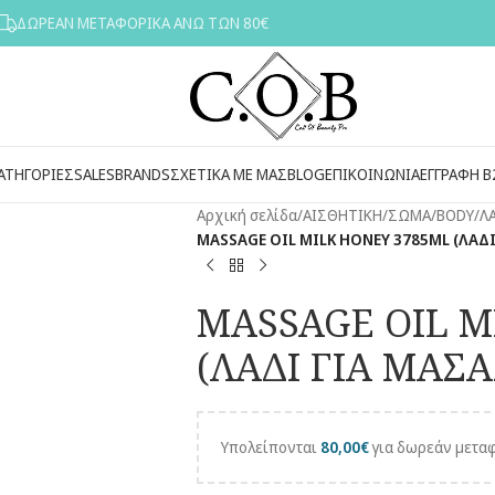
ΔΩΡΕΑΝ ΜΕΤΑΦΟΡΙΚΑ ΑΝΩ ΤΩΝ 80€
ΑΤΗΓΟΡΙΕΣ
SALES
BRANDS
ΣΧΕΤΙΚΑ ΜΕ ΜΑΣ
BLOG
ΕΠΙΚΟΙΝΩΝΙΑ
ΕΓΓΡΑΦΗ Β
Αρχική σελίδα
/
ΑΙΣΘΗΤΙΚΗ
/
ΣΩΜΑ/BODY
/
Λ
MASSAGE OIL MILK HONEY 3785ML (ΛΑΔΙ
MASSAGE OIL M
(ΛΑΔΙ ΓΙΑ MΑΣΑ
Υπολείπονται
80,00
€
για δωρεάν μεταφ