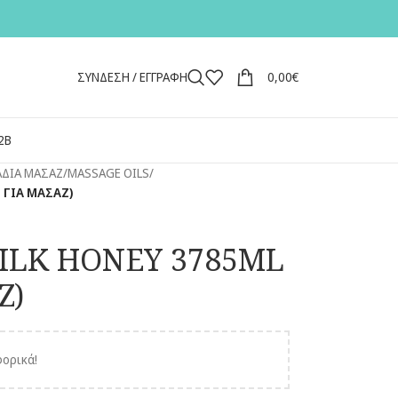
ΣΥΝΔΕΣΗ / ΕΓΓΡΑΦΗ
0,00
€
2Β
ΑΔΙΑ ΜΑΣΑΖ/MASSAGE OILS
/
 ΓΙΑ MΑΣΑΖ)
ILK HONEY 3785ML
Ζ)
ορικά!