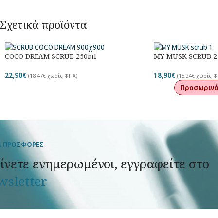
Σχετικά προϊόντα
COCO DREAM SCRUB 250ml
MY MUSK SCRUB 2
22,90
€
18,90
€
(
18,47
€
χωρίς ΦΠΑ)
(
15,24
€
χωρίς Φ
Προσωρινά
& ΠΡΟΣΦΟΡΕΣ
ίνετε ενημερωμένοι, εγγραφείτε στο
wsletter