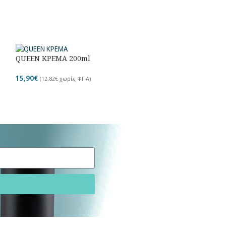
QUEEN ΚΡΕΜΑ 200ml
QUEEN ΛΑΔΙ 15
15,90
€
17,91
€
(
12,82
€
χωρίς ΦΠΑ)
(
14,44
€
χωρί
Προσωρι