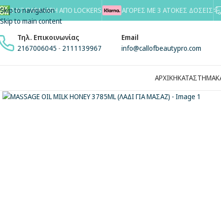
Skip to navigation
24/7 ΠΑΡΑΛΑΒΗ ΑΠΟ LOCKERS
ΑΓΟΡΕΣ ΜΕ 3 ΑΤΟΚΕΣ ΔΟΣΕΙΣ
Skip to main content
Τηλ. Επικοινωνίας
Email
2167006045
-
2111139967
info@callofbeautypro.com
ΑΡΧΙΚΗ
ΚΑΤΑΣΤΗΜΑ
Κ
Κλικ για μεγέθυνση