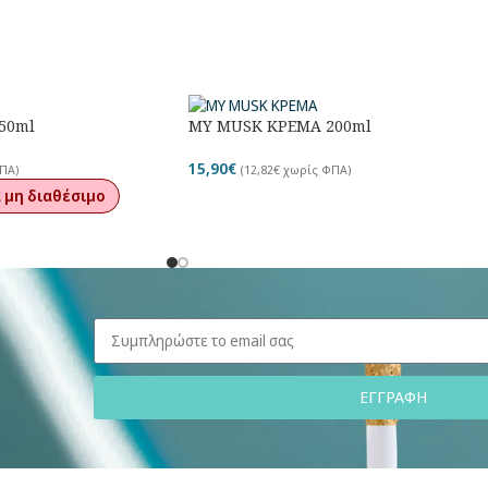
50ml
MY MUSK ΚΡΕΜΑ 200ml
15,90
€
ΠΑ)
(
12,82
€
χωρίς ΦΠΑ)
 μη διαθέσιμο
ΕΓΓΡΑΦΗ