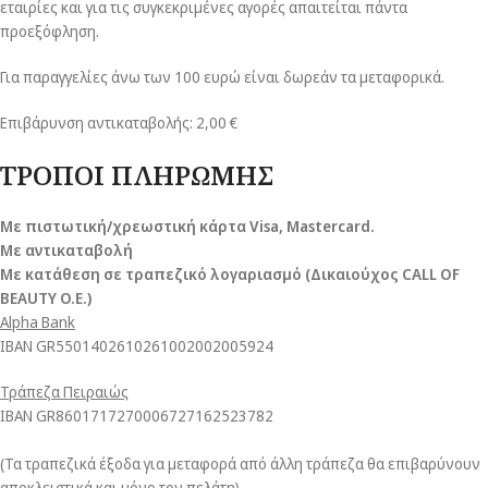
εταιρίες και για τις συγκεκριμένες αγορές απαιτείται πάντα
προεξόφληση.
Για παραγγελίες άνω των 100 ευρώ είναι δωρεάν τα μεταφορικά.
Επιβάρυνση αντικαταβολής: 2,00 €
ΤΡΟΠΟΙ ΠΛΗΡΩΜΗΣ
Με πιστωτική/χρεωστική κάρτα Visa
, Mastercard.
Με αντικαταβολή
Με κατάθεση σε τραπεζικό λογαριασμό (Δικαιούχος CALL OF
BEAUTY O.E.)
Alpha Bank
ΙΒΑΝ GR5501402610261002002005924
Τράπεζα Πειραιώς
ΙΒΑΝ GR8601717270006727162523782
(Τα τραπεζικά έξοδα για μεταφορά από άλλη τράπεζα θα επιβαρύνουν
αποκλειστικά και μόνο τον πελάτη)