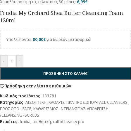
Χαμηλότερη τιμή τις τελευταίες 30 μέρες:
6,99
€
Frudia My Orchard Shea Butter Cleansing Foam
120ml
Υπολείπονται
80,00
€
για δωρεάν μεταφορικά!
-
+
ΠΡΟΣΘΗΚΗ ΣΤΟ ΚΑΛΑΘΙ
Πρόσθήκη στην λίστα επιθυμιών
Κωδικός προϊόντος:
133781
Κατηγορίες:
ΑΙΣΘΗΤΙΚΗ
,
ΚΑΘΑΡΙΣΤΙΚΑ ΠΡΟΣΩΠΟΥ-FACE CLEANSERS
,
ΠΡΟΣΩΠΟ - FACE
,
ΚΑΘΑΡΙΣΜΟΣ -ΝΤΕΜΑΚΙΓΙΑΖ-ΑΠΟΛΕΠΙΣΗ
/CLEANSING -SCRUBS
Ετικέτες:
frudia
,
αισθητική
,
call of beauty pro