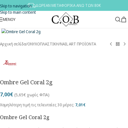
ΔΩΡΕΑΝ ΜΕΤΑΦΟΡΙΚΑ ΑΝΩ ΤΩΝ 80€
Skip to navigation
Skip to main content
ΜΕΝΟΥ
Κλικ για μεγέθυνση
Αρχική σελίδα
/
ΟΝΥΧΟΠΛΑΣΤΙΚΗ
/
NAIL ART ΠΡΟΪΟΝΤΑ
Ombre Gel Coral 2g
7,00
€
(
5,65
€
χωρίς ΦΠΑ)
Χαμηλότερη τιμή τις τελευταίες 30 μέρες:
7,01
€
Ombre Gel Coral 2g