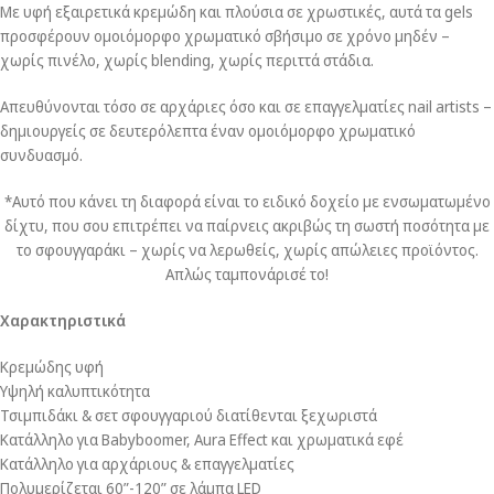
Με υφή εξαιρετικά κρεμώδη και πλούσια σε χρωστικές, αυτά τα gels
προσφέρουν ομοιόμορφο χρωματικό σβήσιμο σε χρόνο μηδέν –
χωρίς πινέλο, χωρίς blending, χωρίς περιττά στάδια.
Απευθύνονται τόσο σε αρχάριες όσο και σε επαγγελματίες nail artists –
δημιουργείς σε δευτερόλεπτα έναν ομοιόμορφο χρωματικό
συνδυασμό.
*Αυτό που κάνει τη διαφορά είναι το ειδικό δοχείο με ενσωματωμένο
δίχτυ, που σου επιτρέπει να παίρνεις ακριβώς τη σωστή ποσότητα με
το σφουγγαράκι – χωρίς να λερωθείς, χωρίς απώλειες προϊόντος.
Απλώς ταμπονάρισέ το!
Χαρακτηριστικά
Κρεμώδης υφή
Υψηλή καλυπτικότητα
Τσιμπιδάκι & σετ σφουγγαριού διατίθενται ξεχωριστά
Κατάλληλο για Babyboomer, Aura Effect και χρωματικά εφέ
Κατάλληλο για αρχάριους & επαγγελματίες
Πολυμερίζεται 60”-120” σε λάμπα LED