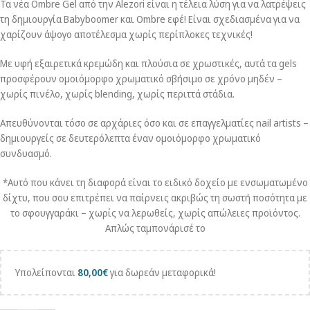
Τα νέα Ombre Gel από την Alezori είναι η τέλεια λύση για να λατρέψεις
τη δημιουργία Babyboomer και Ombre εφέ! Είναι σχεδιασμένα για να
χαρίζουν άψογο αποτέλεσμα χωρίς περίπλοκες τεχνικές!
Με υφή εξαιρετικά κρεμώδη και πλούσια σε χρωστικές, αυτά τα gels
προσφέρουν ομοιόμορφο χρωματικό σβήσιμο σε χρόνο μηδέν –
χωρίς πινέλο, χωρίς blending, χωρίς περιττά στάδια.
Απευθύνονται τόσο σε αρχάριες όσο και σε επαγγελματίες nail artists –
δημιουργείς σε δευτερόλεπτα έναν ομοιόμορφο χρωματικό
συνδυασμό.
*Αυτό που κάνει τη διαφορά είναι το ειδικό δοχείο με ενσωματωμένο
δίχτυ, που σου επιτρέπει να παίρνεις ακριβώς τη σωστή ποσότητα με
το σφουγγαράκι – χωρίς να λερωθείς, χωρίς απώλειες προϊόντος.
Απλώς ταμπονάρισέ το
Υπολείπονται
80,00
€
για δωρεάν μεταφορικά!