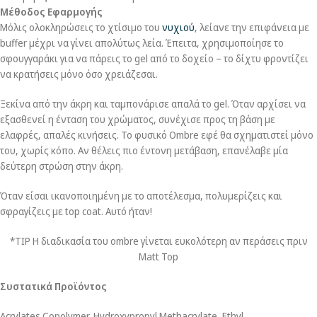
Μέθοδος Εφαρμογής
Μόλις ολοκληρώσεις το χτίσιμο του
νυχιού
, λείανε την επιφάνεια με
buffer μέχρι να γίνει απολύτως λεία. Έπειτα, χρησιμοποίησε το
σφουγγαράκι για να πάρεις το gel από το δοχείο – το δίχτυ φροντίζει
να κρατήσεις μόνο όσο χρειάζεσαι.
Ξεκίνα από την άκρη και ταμπονάρισε απαλά το gel. Όταν αρχίσει να
εξασθενεί η ένταση του χρώματος, συνέχισε προς τη βάση με
ελαφρές, απαλές κινήσεις. Το φυσικό Ombre εφέ θα σχηματιστεί μόνο
του, χωρίς κόπο. Αν θέλεις πιο έντονη μετάβαση, επανέλαβε μία
δεύτερη στρώση στην άκρη.
Όταν είσαι ικανοποιημένη με το αποτέλεσμα, πολυμερίζεις και
σφραγίζεις με top coat. Αυτό ήταν!
*TIP Η διαδικασία του ombre γίνεται ευκολότερη αν περάσεις πριν
Matt Top
Συστατικά Προϊόντος
Acrylates Copolymer, Hydroxypropyl Methacrylate, Ethyl