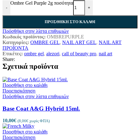
Ombre Gel Purple 2g ποσότητα
-
+
ΠΡΟΣΘΉΚΗ ΣΤΟ ΚΑΛΆΘΙ
Πρόσθήκη στην λίστα επιθυμιών
Κωδικός προϊόντος:
OMBREPURPLE
Κατηγορίες:
OMBRE GEL
,
NAIL ART GEL
,
NAIL ART
ΠΡΟΪΟΝΤΑ
Ετικέτες:
ombre gel
,
alezori
,
call of beauty pro
,
nail art
Share:
Σχετικά προϊόντα
Προσθήκη στο καλάθι
Προεπισκόπηση
Πρόσθήκη στην λίστα επιθυμιών
Base Coat A&G Hybrid 15ml.
10,00
€
(
8,06
€
χωρίς ΦΠΑ)
Προσθήκη στο καλάθι
Προεπισκόπηση