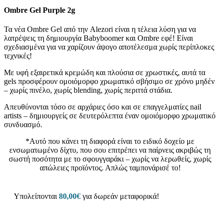
Ombre Gel Purple 2g
Τα νέα Ombre Gel από την Alezori είναι η τέλεια λύση για να
λατρέψεις τη δημιουργία Babyboomer και Ombre εφέ! Είναι
σχεδιασμένα για να χαρίζουν άψογο αποτέλεσμα χωρίς περίπλοκες
τεχνικές!
Με υφή εξαιρετικά κρεμώδη και πλούσια σε χρωστικές, αυτά τα
gels προσφέρουν ομοιόμορφο χρωματικό σβήσιμο σε χρόνο μηδέν
– χωρίς πινέλο, χωρίς blending, χωρίς περιττά στάδια.
Απευθύνονται τόσο σε αρχάριες όσο και σε επαγγελματίες nail
artists – δημιουργείς σε δευτερόλεπτα έναν ομοιόμορφο χρωματικό
συνδυασμό.
*Αυτό που κάνει τη διαφορά είναι το ειδικό δοχείο με
ενσωματωμένο δίχτυ, που σου επιτρέπει να παίρνεις ακριβώς τη
σωστή ποσότητα με το σφουγγαράκι – χωρίς να λερωθείς, χωρίς
απώλειες προϊόντος. Απλώς ταμπονάρισέ το!
Υπολείπονται
80,00
€
για δωρεάν μεταφορικά!