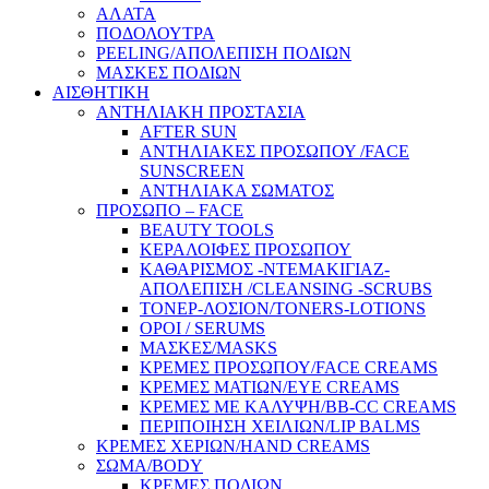
ΑΛΑΤΑ
ΠΟΔΟΛΟΥΤΡΑ
PEELING/ΑΠΟΛΕΠΙΣΗ ΠΟΔΙΩΝ
ΜΑΣΚΕΣ ΠΟΔΙΩΝ
ΑΙΣΘΗΤΙΚΗ
ΑΝΤΗΛΙΑΚΗ ΠΡΟΣΤΑΣΙΑ
AFTER SUN
ΑΝΤΗΛΙΑΚΕΣ ΠΡΟΣΩΠΟΥ /FACE
SUNSCREEN
ΑΝΤΗΛΙΑΚΑ ΣΩΜΑΤΟΣ
ΠΡΟΣΩΠΟ – FACE
BEAUTY TOOLS
ΚΕΡΑΛΟΙΦΕΣ ΠΡΟΣΩΠΟΥ
ΚΑΘΑΡΙΣΜΟΣ -ΝΤΕΜΑΚΙΓΙΑΖ-
ΑΠΟΛΕΠΙΣΗ /CLEANSING -SCRUBS
ΤΟΝΕΡ-ΛΟΣΙΟΝ/TONERS-LOTIONS
ΟΡΟΙ / SERUMS
ΜΑΣΚΕΣ/MASKS
ΚΡΕΜΕΣ ΠΡΟΣΩΠΟΥ/FACE CREAMS
ΚΡΕΜΕΣ ΜΑΤΙΩΝ/EYE CREAMS
ΚΡΕΜΕΣ ΜΕ ΚΑΛΥΨΗ/BB-CC CREAMS
ΠΕΡΙΠΟΙΗΣΗ ΧΕΙΛΙΩΝ/LIP BALMS
ΚΡΕΜΕΣ ΧΕΡΙΩΝ/HAND CREAMS
ΣΩΜΑ/BODY
ΚΡΕΜΕΣ ΠΟΔΙΩΝ