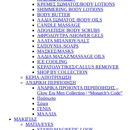
ΚΡΕΜΕΣ ΣΩΜΑΤΟΣ/BODY LOTIONS
SHIMMERING BODY LOTIONS
BODY BUTTER
ΛΑΔΙΑ ΣΩΜΑΤΟΣ /BODY OILS
CANDLE MASSAGE
ΑΠΟΛΕΠΙΣΗ /BODY SCRUBS
ΑΦΡΟΛΟΥΤΡΑ /SHOWER GELS
ΑΛΑΤΑ ΜΠΑΝΙΟΥ/SALT
ΣΑΠΟΥΝΙΑ /SOAPS
ΜΑΣΚΕΣ/MASKS
ΛΑΔΙΑ ΜΑΣΑΖ/MASSAGE OILS
ICE COOLING
ΚΕΡΑΤΟΛΥΤΙΚΕΣ/CALLUS REMOVER
SHOP BY COLLECTION
ΚΕΡΙΑ-ΑΠΟΤΡΙΧΩΣΗ
ΑΝΔΡΙΚΗ ΠΕΡΙΠΟΙΗΣΗ
ΑΝΔΡΙΚΑ ΠΡΟΙΟΝΤΑ ΠΕΡΙΠΟΙΗΣΗΣ –
Glow Era Men Collection | “Monarch’s Code”
Πρόσωπο
Σώμα
ΓΕΝΙΑ
ΜΑΛΛΙΑ
ΜΑΚΙΓΙΑΖ
ΜΑΤΙΑ/EYES
STAND MAGNETIC LOOK