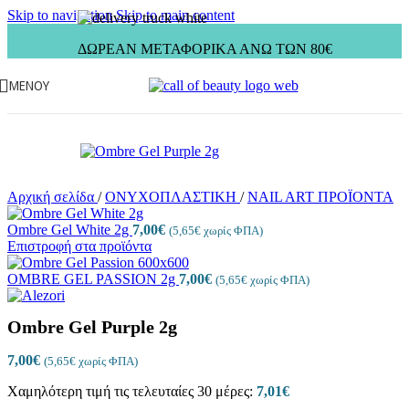
Skip to navigation
Skip to main content
ΔΩΡΕΑΝ ΜΕΤΑΦΟΡΙΚΑ ΑΝΩ ΤΩΝ 80€
ΜΕΝΟΎ
Αρχική σελίδα
/
ΟΝΥΧΟΠΛΑΣΤΙΚΗ
/
NAIL ART ΠΡΟΪΟΝΤΑ
Ombre Gel White 2g
7,00
€
(
5,65
€
χωρίς ΦΠΑ)
Επιστροφή στα προϊόντα
OMBRE GEL PASSION 2g
7,00
€
(
5,65
€
χωρίς ΦΠΑ)
Ombre Gel Purple 2g
7,00
€
(
5,65
€
χωρίς ΦΠΑ)
Χαμηλότερη τιμή τις τελευταίες 30 μέρες:
7,01
€