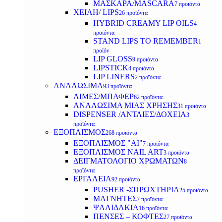
ΜΑΣΚΑΡΑ/MASCARA
7 προϊόντα
ΧΕΙΛΗ/ LIPS
26 προϊόντα
HYBRID CREAMY LIP OILS
4
προϊόντα
STAND LIPS TO REMEMBER
1
προϊόν
LIP GLOSS
9 προϊόντα
LIPSTICK
4 προϊόντα
LIP LINERS
2 προϊόντα
ΑΝΑΛΩΣΙΜΑ
93 προϊόντα
ΛΙΜΕΣ/ΜΠΑΦΕΡ
62 προϊόντα
ΑΝΑΛΩΣΙΜΑ ΜΙΑΣ ΧΡΗΣΗΣ
31 προϊόντα
DISPENSER /ΑΝΤΛΙΕΣ/ΔΟΧΕΙΑ
3
προϊόντα
ΕΞΟΠΛΙΣΜΟΣ
268 προϊόντα
ΕΞΟΠΛΙΣΜΟΣ "AI"
7 προϊόντα
ΕΞΟΠΛΙΣΜΟΣ NAIL ART
3 προϊόντα
ΔΕΙΓΜΑΤΟΛΟΓΙΟ ΧΡΩΜΑΤΩΝ
8
προϊόντα
ΕΡΓΑΛΕΙΑ
92 προϊόντα
PUSHER -ΣΠΡΩΧΤΗΡΙΑ
25 προϊόντα
ΜΑΓΝΗΤΕΣ
7 προϊόντα
ΨΑΛΙΔΑΚΙΑ
16 προϊόντα
ΠΕΝΣΕΣ – ΚΟΦΤΕΣ
27 προϊόντα