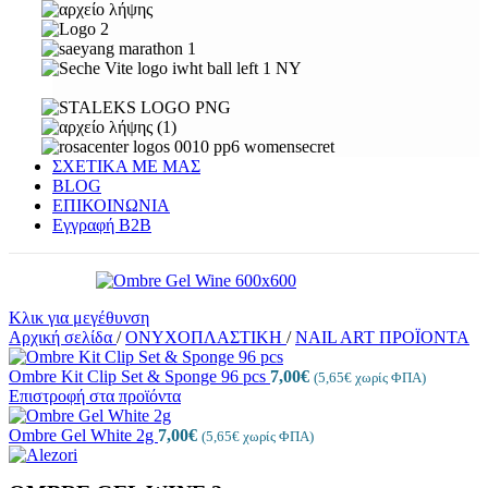
ΣΧΕΤΙΚΑ ΜΕ ΜΑΣ
BLOG
ΕΠΙΚΟΙΝΩΝΙΑ
Εγγραφή Β2Β
Κλικ για μεγέθυνση
Αρχική σελίδα
/
ΟΝΥΧΟΠΛΑΣΤΙΚΗ
/
NAIL ART ΠΡΟΪΟΝΤΑ
Ombre Kit Clip Set & Sponge 96 pcs
7,00
€
(
5,65
€
χωρίς ΦΠΑ)
Επιστροφή στα προϊόντα
Ombre Gel White 2g
7,00
€
(
5,65
€
χωρίς ΦΠΑ)