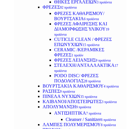
ΘΗΚΕΣ ΕΡΓΑΛΕΙΩΝ
3 προϊόντα
ΦΡΕΖΕΣ
92 προϊόντα
ΦΡΕΖΕΣ ΚΑΘΑΡΙΣΜΟΥ/
ΒΟΥΡΤΣΑΚΙΑ
6 προϊόντα
ΦΡΕΖΕΣ ΑΦΑΙΡΕΣΗΣ ΚΑΙ
ΔΙΑΜΟΡΦΩΣΗΣ ΥΛΙΚΟΥ
19
προϊόντα
CUTICLE CLEAN / ΦΡΕΖΕΣ
ΕΠΩΝΥΧΙΩΝ
15 προϊόντα
CERAMIC /ΚΕΡΑΜΙΚΕΣ
ΦΡΕΖΕΣ
1 προϊόν
ΦΡΕΖΕΣ ΛΕΙΑΝΣΗΣ
9 προϊόντα
ΣΤΕΛΕΧΗ/ΑΝΤΑΛΛΑΚΤΙΚΑ
17
προϊόντα
PODO DISC/ ΦΡΕΖΕΣ
ΠΟΔΟΛΟΓΙΑΣ
28 προϊόντα
ΒΟΥΡΤΣΑΚΙΑ ΚΑΘΑΡΙΣΜΟΥ
4 προϊόντα
ΡΑΣΠΕΣ
9 προϊόντα
ΠΙΝΕΛΑ ΝΥΧΙΩΝ
35 προϊόντα
ΚΛΙΒΑΝΟΙ/ΑΠΟΣΤΕΙΡΩΤΕΣ
3 προϊόντα
ΑΠΟΛΥΜΑΝΣΗ
9 προϊόντα
ΑΝΤΙΣΗΠΤΙΚΑ
7 προϊόντα
Cleanser / Sanitizer
6 προϊόντα
ΛΑΜΠΕΣ ΠΟΛΥΜΕΡΙΣΜΟΥ
8 προϊόντα