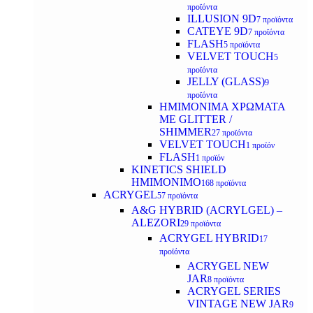
προϊόντα
ILLUSION 9D
7 προϊόντα
CATEYE 9D
7 προϊόντα
FLASH
5 προϊόντα
VELVET TOUCH
5
προϊόντα
JELLY (GLASS)
9
προϊόντα
ΗΜΙΜΟΝΙΜA ΧΡΩΜΑΤΑ
ΜΕ GLITTER /
SHIMMER
27 προϊόντα
VELVET TOUCH
1 προϊόν
FLASH
1 προϊόν
KINETICS SHIELD
ΗΜΙΜΟΝΙΜΟ
168 προϊόντα
ACRYGEL
57 προϊόντα
A&G HYBRID (ACRYLGEL) –
ALEZORI
29 προϊόντα
ACRYGEL HYBRID
17
προϊόντα
ACRYGEL NEW
JAR
8 προϊόντα
ACRYGEL SERIES
VINTAGE NEW JAR
9