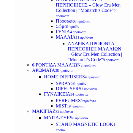
ΠΕΡΙΠΟΙΗΣΗΣ – Glow Era Men
Collection | “Monarch’s Code”
9
προϊόντα
Πρόσωπο
7 προϊόντα
Σώμα
1 προϊόν
ΓΕΝΙΑ
4 προϊόντα
ΜΑΛΛΙΑ
11 προϊόντα
ΑΝΔΡΙΚΑ ΠΡΟΙΟΝΤΑ
ΠΕΡΙΠΟΙΗΣΗ ΜΑΛΛΙΩΝ
– Glow Era Men Collection |
“Monarch’s Code”
9 προϊόντα
ΦΡΟΝΤΙΔΑ ΜΑΛΛΙΩΝ
2 προϊόντα
ΑΡΩΜΑΤΑ
38 προϊόντα
HOME DIFFUSERS
4 προϊόντα
SPRAYS
1 προϊόν
DIFFUSERS
3 προϊόντα
ΓΥΝΑΙΚΕΙΑ
34 προϊόντα
PERFUMES
9 προϊόντα
MIST
19 προϊόντα
ΜΑΚΙΓΙΑΖ
35 προϊόντα
ΜΑΤΙΑ/EYES
8 προϊόντα
STAND MAGNETIC LOOK
1
προϊόν