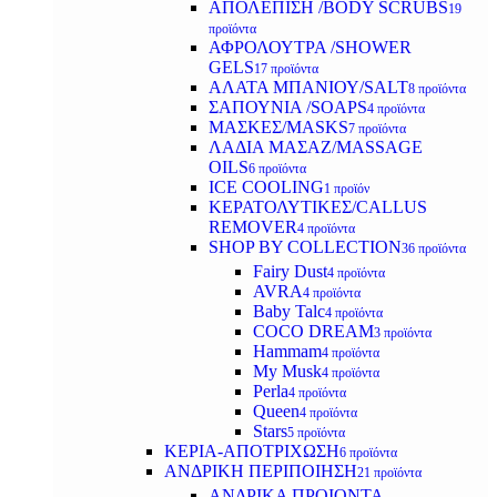
ΑΠΟΛΕΠΙΣΗ /BODY SCRUBS
19
προϊόντα
ΑΦΡΟΛΟΥΤΡΑ /SHOWER
GELS
17 προϊόντα
ΑΛΑΤΑ ΜΠΑΝΙΟΥ/SALT
8 προϊόντα
ΣΑΠΟΥΝΙΑ /SOAPS
4 προϊόντα
ΜΑΣΚΕΣ/MASKS
7 προϊόντα
ΛΑΔΙΑ ΜΑΣΑΖ/MASSAGE
OILS
6 προϊόντα
ICE COOLING
1 προϊόν
ΚΕΡΑΤΟΛΥΤΙΚΕΣ/CALLUS
REMOVER
4 προϊόντα
SHOP BY COLLECTION
36 προϊόντα
Fairy Dust
4 προϊόντα
AVRA
4 προϊόντα
Baby Talc
4 προϊόντα
COCO DREAM
3 προϊόντα
Hammam
4 προϊόντα
My Musk
4 προϊόντα
Perla
4 προϊόντα
Queen
4 προϊόντα
Stars
5 προϊόντα
ΚΕΡΙΑ-ΑΠΟΤΡΙΧΩΣΗ
6 προϊόντα
ΑΝΔΡΙΚΗ ΠΕΡΙΠΟΙΗΣΗ
21 προϊόντα
ΑΝΔΡΙΚΑ ΠΡΟΙΟΝΤΑ