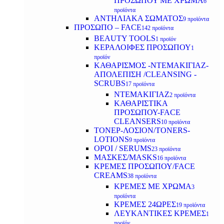
ΠΡΟΣΩΠΟΥ ΜΕ ΧΡΩΜΑ
6
προϊόντα
ΑΝΤΗΛΙΑΚΑ ΣΩΜΑΤΟΣ
9 προϊόντα
ΠΡΟΣΩΠΟ – FACE
142 προϊόντα
BEAUTY TOOLS
1 προϊόν
ΚΕΡΑΛΟΙΦΕΣ ΠΡΟΣΩΠΟΥ
1
προϊόν
ΚΑΘΑΡΙΣΜΟΣ -ΝΤΕΜΑΚΙΓΙΑΖ-
ΑΠΟΛΕΠΙΣΗ /CLEANSING -
SCRUBS
17 προϊόντα
ΝΤΕΜΑΚΙΓΙΑΖ
2 προϊόντα
ΚΑΘΑΡΙΣΤΙΚΑ
ΠΡΟΣΩΠΟΥ-FACE
CLEANSERS
10 προϊόντα
ΤΟΝΕΡ-ΛΟΣΙΟΝ/TONERS-
LOTIONS
9 προϊόντα
ΟΡΟΙ / SERUMS
23 προϊόντα
ΜΑΣΚΕΣ/MASKS
16 προϊόντα
ΚΡΕΜΕΣ ΠΡΟΣΩΠΟΥ/FACE
CREAMS
38 προϊόντα
ΚΡΕΜΕΣ ΜΕ ΧΡΩΜΑ
3
προϊόντα
ΚΡΕΜΕΣ 24ΩΡΕΣ
19 προϊόντα
ΛΕΥΚΑΝΤΙΚΕΣ ΚΡΕΜΕΣ
1
προϊόν