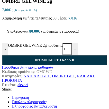
OMBRE GEL WINE 2g
7,00
€
(
5,65
€
χωρίς ΦΠΑ)
Χαμηλότερη τιμή τις τελευταίες 30 μέρες:
7,01
€
Υπολείπονται
80,00
€
για δωρεάν μεταφορικά!
OMBRE GEL WINE 2g ποσότητα
-
+
ΠΡΟΣΘΉΚΗ ΣΤΟ ΚΑΛΆΘΙ
Πρόσθήκη στην λίστα επιθυμιών
Κωδικός προϊόντος:
OMGWI2
Κατηγορίες:
NAIL ART GEL
,
OMBRE GEL
,
NAIL ART
ΠΡΟΪΟΝΤΑ
Ετικέτα:
alezori
Share:
Περιγραφή
Επιπλέον πληροφορίες
Πληροφορίες Κατασκευαστή