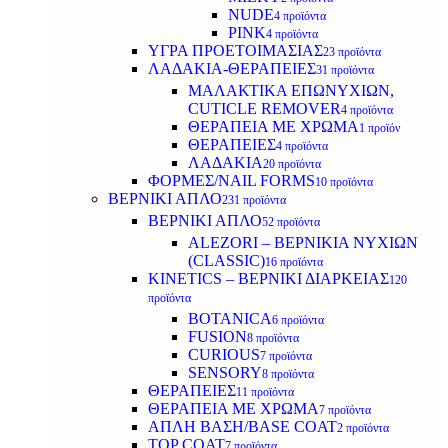
NUDE
4 προϊόντα
PINK
4 προϊόντα
ΥΓΡΑ ΠΡΟΕΤΟΙΜΑΣΙΑΣ
23 προϊόντα
ΛΑΔΑΚΙΑ-ΘΕΡΑΠΕΙΕΣ
31 προϊόντα
ΜΑΛΑΚΤΙΚΑ ΕΠΩΝΥΧΙΩΝ,
CUTICLE REMOVER
4 προϊόντα
ΘΕΡΑΠΕΙΑ ΜΕ ΧΡΩΜΑ
1 προϊόν
ΘΕΡΑΠΕΙΕΣ
4 προϊόντα
ΛΑΔΑΚΙΑ
20 προϊόντα
ΦΟΡΜΕΣ/NAIL FORMS
10 προϊόντα
ΒΕΡΝΙΚΙ ΑΠΛΟ
231 προϊόντα
ΒΕΡΝΙΚΙ ΑΠΛΟ
52 προϊόντα
ALEZORI – ΒΕΡΝΙΚΙΑ ΝΥΧΙΩΝ
(CLASSIC)
16 προϊόντα
KINETICS – ΒΕΡΝΙΚΙ ΔΙΑΡΚΕΙΑΣ
120
προϊόντα
BOTANICA
6 προϊόντα
FUSION
8 προϊόντα
CURIOUS
7 προϊόντα
SENSORY
8 προϊόντα
ΘΕΡΑΠΕΙΕΣ
11 προϊόντα
ΘΕΡΑΠΕΙΑ ΜΕ ΧΡΩΜΑ
7 προϊόντα
ΑΠΛΗ ΒΑΣΗ/BASE COAT
2 προϊόντα
TOP COAT
7 προϊόντα