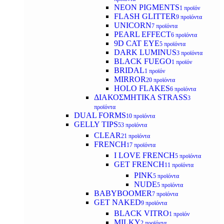
NEON PIGMENTS
1 προϊόν
FLASH GLITTER
9 προϊόντα
UNICORN
7 προϊόντα
PEARL EFFECT
6 προϊόντα
9D CAT EYE
5 προϊόντα
DARK LUMINUS
3 προϊόντα
BLACK FUEGO
1 προϊόν
BRIDAL
1 προϊόν
MIRROR
20 προϊόντα
HOLO FLAKES
6 προϊόντα
ΔΙΑΚΟΣΜΗΤΙΚΑ STRASS
3
προϊόντα
DUAL FORMS
10 προϊόντα
GELLY TIPS
53 προϊόντα
CLEAR
21 προϊόντα
FRENCH
17 προϊόντα
I LOVE FRENCH
5 προϊόντα
GET FRENCH
11 προϊόντα
PINK
5 προϊόντα
NUDE
5 προϊόντα
BABYBOOMER
7 προϊόντα
GET NAKED
9 προϊόντα
BLACK VITRO
1 προϊόν
MILKY
2 προϊόντα