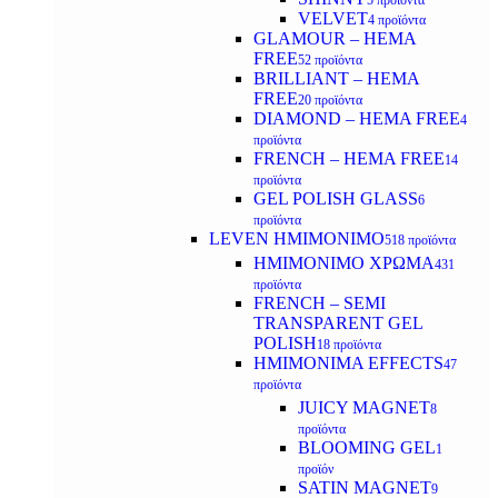
5 προϊόντα
VELVET
4 προϊόντα
GLAMOUR – HEMA
FREE
52 προϊόντα
BRILLIANT – HEMA
FREE
20 προϊόντα
DIAMOND – HEMA FREE
4
προϊόντα
FRENCH – HEMA FREE
14
προϊόντα
GEL POLISH GLASS
6
προϊόντα
LEVEN ΗΜΙΜΟΝΙΜΟ
518 προϊόντα
ΗΜΙΜΟΝΙΜΟ ΧΡΩΜΑ
431
προϊόντα
FRENCH – SEMI
TRANSPARENT GEL
POLISH
18 προϊόντα
HMIMONIMA EFFECTS
47
προϊόντα
JUICY MAGNET
8
προϊόντα
BLOOMING GEL
1
προϊόν
SATIN MAGNET
9