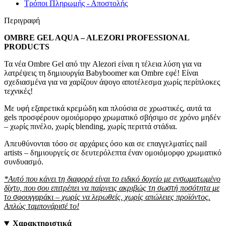
Τρόποι Πληρωμής - Αποστολής
Περιγραφή
OMBRE GEL AQUA – ALEZORI PROFESSIONAL
PRODUCTS
Τα νέα Ombre Gel από την Alezori είναι η τέλεια λύση για να
λατρέψεις τη δημιουργία Babyboomer και Ombre εφέ! Είναι
σχεδιασμένα για να χαρίζουν άψογο αποτέλεσμα χωρίς περίπλοκες
τεχνικές!
Με υφή εξαιρετικά κρεμώδη και πλούσια σε χρωστικές, αυτά τα
gels προσφέρουν ομοιόμορφο χρωματικό σβήσιμο σε χρόνο μηδέν
– χωρίς πινέλο, χωρίς blending, χωρίς περιττά στάδια.
Απευθύνονται τόσο σε αρχάριες όσο και σε επαγγελματίες nail
artists – δημιουργείς σε δευτερόλεπτα έναν ομοιόμορφο χρωματικό
συνδυασμό.
*Αυτό που κάνει τη διαφορά είναι το ειδικό δοχείο με ενσωματωμένο
δίχτυ, που σου επιτρέπει να παίρνεις ακριβώς τη σωστή ποσότητα με
το σφουγγαράκι – χωρίς να λερωθείς, χωρίς απώλειες προϊόντος.
Απλώς ταμπονάρισέ το!
Χαρακτηριστικά