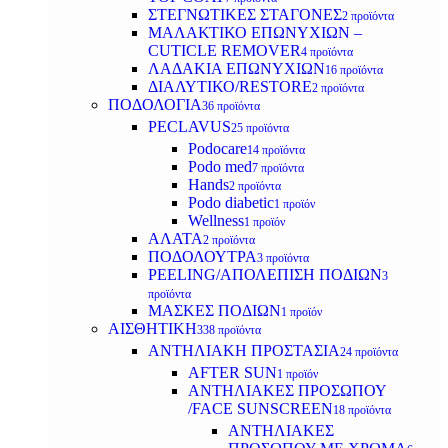
ΣΤΕΓΝΩΤΙΚΕΣ ΣΤΑΓΟΝΕΣ
2 προϊόντα
ΜΑΛΑΚΤΙΚΟ ΕΠΩΝΥΧΙΩΝ –
CUTICLE REMOVER
4 προϊόντα
ΛΑΔΑΚΙΑ ΕΠΩΝΥΧΙΩΝ
16 προϊόντα
ΔΙΑΛΥΤΙΚΟ/RESTORE
2 προϊόντα
ΠΟΔΟΛΟΓΙΑ
36 προϊόντα
PECLAVUS
25 προϊόντα
Podocare
14 προϊόντα
Podo med
7 προϊόντα
Hands
2 προϊόντα
Podo diabetic
1 προϊόν
Wellness
1 προϊόν
ΑΛΑΤΑ
2 προϊόντα
ΠΟΔΟΛΟΥΤΡΑ
3 προϊόντα
PEELING/ΑΠΟΛΕΠΙΣΗ ΠΟΔΙΩΝ
3
προϊόντα
ΜΑΣΚΕΣ ΠΟΔΙΩΝ
1 προϊόν
ΑΙΣΘΗΤΙΚΗ
338 προϊόντα
ΑΝΤΗΛΙΑΚΗ ΠΡΟΣΤΑΣΙΑ
24 προϊόντα
AFTER SUN
1 προϊόν
ΑΝΤΗΛΙΑΚΕΣ ΠΡΟΣΩΠΟΥ
/FACE SUNSCREEN
18 προϊόντα
ΑΝΤΗΛΙΑΚΕΣ