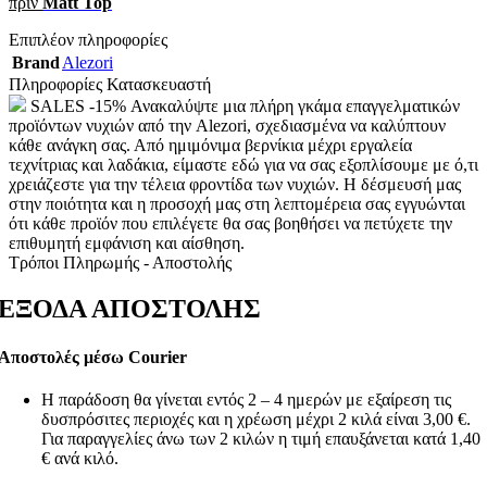
πριν
Matt Top
Επιπλέον πληροφορίες
Brand
Alezori
Πληροφορίες Κατασκευαστή
SALES -15% Ανακαλύψτε μια πλήρη γκάμα επαγγελματικών
προϊόντων νυχιών από την Alezori, σχεδιασμένα να καλύπτουν
κάθε ανάγκη σας. Από ημιμόνιμα βερνίκια μέχρι εργαλεία
τεχνίτριας και λαδάκια, είμαστε εδώ για να σας εξοπλίσουμε με ό,τι
χρειάζεστε για την τέλεια φροντίδα των νυχιών. Η δέσμευσή μας
στην ποιότητα και η προσοχή μας στη λεπτομέρεια σας εγγυώνται
ότι κάθε προϊόν που επιλέγετε θα σας βοηθήσει να πετύχετε την
επιθυμητή εμφάνιση και αίσθηση.
Τρόποι Πληρωμής - Αποστολής
ΕΞΟΔΑ ΑΠΟΣΤΟΛΗΣ
Αποστολές μέσω Courier
Η παράδοση θα γίνεται εντός 2 – 4 ημερών με εξαίρεση τις
δυσπρόσιτες περιοχές και η χρέωση μέχρι 2 κιλά είναι 3,00 €.
Για παραγγελίες άνω των 2 κιλών η τιμή επαυξάνεται κατά 1,40
€ ανά κιλό.