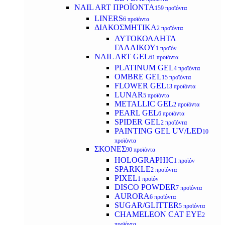
NAIL ART ΠΡΟΪΟΝΤΑ
159 προϊόντα
LINERS
6 προϊόντα
ΔΙΑΚΟΣΜΗΤΙΚΑ
2 προϊόντα
ΑΥΤΟΚΟΛΛΗΤΑ
ΓΑΛΛΙΚΟΥ
1 προϊόν
NAIL ART GEL
61 προϊόντα
PLATINUM GEL
4 προϊόντα
OMBRE GEL
15 προϊόντα
FLOWER GEL
13 προϊόντα
LUNAR
5 προϊόντα
METALLIC GEL
2 προϊόντα
PEARL GEL
6 προϊόντα
SPIDER GEL
2 προϊόντα
PAINTING GEL UV/LED
10
προϊόντα
ΣΚΟΝΕΣ
90 προϊόντα
HOLOGRAPHIC
1 προϊόν
SPARKLE
2 προϊόντα
PIXEL
1 προϊόν
DISCO POWDER
7 προϊόντα
AURORA
6 προϊόντα
SUGAR/GLITTER
5 προϊόντα
CHAMELEON CAT EYE
2
προϊόντα