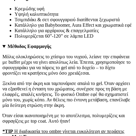
Κρεμώδης υφή
Υψηλή καλυπτικότητα
Τσιμπιδάκι & σετ σφουγγαριού διατίθενται ξεχωριστά
Κατάλληλο για Babyboomer, Aura Effect και χρωματικά εφέ
Κατάλληλο για αρχάριους & επαγγελματίες
Πολυμερίζεται 60”-120” σε λάμπα LED
Μέθοδος Εφαρμογής
Μόλις ολοκληρώσεις το χτίσιμο του νυχιού, λείανε την επιφάνεια
με buffer μέχρι να γίνει απολύτως λεία. Έπειτα, χρησιμοποίησε το
σφουγγαράκι για να πάρεις το gel από το δοχείο – το δίχτυ
φροντίζει να κρατήσεις μόνο όσο χρειάζεσαι.
Ξεκίνα από την άκρη και ταμπονάρισε απαλά το gel. Όταν αρχίσει
να εξασθενεί η ένταση του χρώματος, συνέχισε προς τη βάση με
ελαφρές, απαλές κινήσεις. Το φυσικό Ombre εφέ θα σχηματιστεί
μόνο του, χωρίς κόπο. Αν θέλεις πιο έντονη μετάβαση, επανέλαβε
μία δεύτερη στρώση στην άκρη.
Όταν είσαι ικανοποιημένη με το αποτέλεσμα, πολυμερίζεις και
σφραγίζεις με top coat. Αυτό ήταν!
*TIP
Η διαδικασία του ombre γίνεται ευκολότερη αν περάσεις