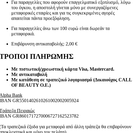
Για παραγγελίες που αφορούν επαγγελματικό εξοπλισμό, λόγω
του όγκου, η αποστολή γίνεται μόνο με συνεργαζόμενες
μεταφορικές εταιρίες και για τις συγκεκριμένες αγορές
απαιτείται πάντα προεξόφληση.
Για παραγγελίες άνω των 100 ευρώ είναι δωρεάν τα
μεταφορικά.
Επιβάρυνση αντικαταβολής: 2,00 €
ΤΡΟΠΟΙ ΠΛΗΡΩΜΗΣ
Με πιστωτική/χρεωστική κάρτα Visa
, Mastercard.
Με αντικαταβολή
Με κατάθεση σε τραπεζικό λογαριασμό (Δικαιούχος CALL
OF BEAUTY O.E.)
Alpha Bank
ΙΒΑΝ GR5501402610261002002005924
Τράπεζα Πειραιώς
ΙΒΑΝ GR8601717270006727162523782
(Τα τραπεζικά έξοδα για μεταφορά από άλλη τράπεζα θα επιβαρύνουν
αποκλειστικά και μόνο τον πελάτη)