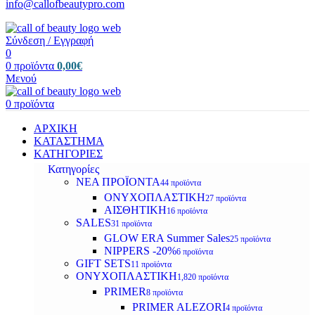
info@callofbeautypro.com
Σύνδεση / Εγγραφή
0
0
προϊόντα
0,00
€
Μενού
0
προϊόντα
ΑΡΧΙΚΗ
ΚΑΤΑΣΤΗΜΑ
ΚΑΤΗΓΟΡΙΕΣ
Κατηγορίες
ΝΕΑ ΠΡΟΪΟΝΤΑ
44 προϊόντα
ΟΝΥΧΟΠΛΑΣΤΙΚΗ
27 προϊόντα
ΑΙΣΘΗΤΙΚΗ
16 προϊόντα
SALES
31 προϊόντα
GLOW ERA Summer Sales
25 προϊόντα
NIPPERS -20%
6 προϊόντα
GIFT SETS
11 προϊόντα
ΟΝΥΧΟΠΛΑΣΤΙΚΗ
1,820 προϊόντα
PRIMER
8 προϊόντα
PRIMER ALEZORI
4 προϊόντα