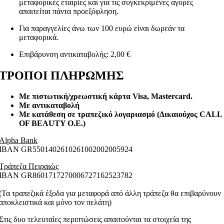
μεταφορικές εταιρίες και για τις συγκεκριμένες αγορές
απαιτείται πάντα προεξόφληση.
Για παραγγελίες άνω των 100 ευρώ είναι δωρεάν τα
μεταφορικά.
Επιβάρυνση αντικαταβολής: 2,00 €
ΤΡΟΠΟΙ ΠΛΗΡΩΜΗΣ
Με πιστωτική/χρεωστική κάρτα Visa
, Mastercard.
Με αντικαταβολή
Με κατάθεση σε τραπεζικό λογαριασμό (Δικαιούχος CALL
OF BEAUTY O.E.)
Alpha Bank
ΙΒΑΝ GR5501402610261002002005924
Τράπεζα Πειραιώς
ΙΒΑΝ GR8601717270006727162523782
(Τα τραπεζικά έξοδα για μεταφορά από άλλη τράπεζα θα επιβαρύνουν
αποκλειστικά και μόνο τον πελάτη)
Στις δυο τελευταίες περιπτώσεις απαιτούνται τα στοιχεία της