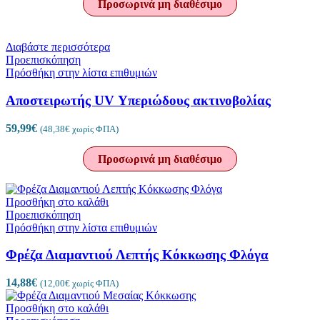
Προσωρινά μη διαθέσιμο
Διαβάστε περισσότερα
Προεπισκόπηση
Πρόσθήκη στην λίστα επιθυμιών
Αποστειρωτής UV Υπεριώδους ακτινοβολίας
59,99
€
(
48,38
€
χωρίς ΦΠΑ)
Προσωρινά μη διαθέσιμο
Προσθήκη στο καλάθι
Προεπισκόπηση
Πρόσθήκη στην λίστα επιθυμιών
Φρέζα Διαμαντιού Λεπτής Κόκκωσης Φλόγα
14,88
€
(
12,00
€
χωρίς ΦΠΑ)
Προσθήκη στο καλάθι