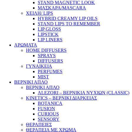
STAND MAGNETIC LOOK
ΜΑΣΚΑΡΑ/MASCARA
ΧΕΙΛΗ/ LIPS
HYBRID CREAMY LIP OILS
STAND LIPS TO REMEMBER
LIP GLOSS
LIPSTICK
LIP LINERS
ΑΡΩΜΑΤΑ
HOME DIFFUSERS
SPRAYS
DIFFUSERS
ΓΥΝΑΙΚΕΙΑ
PERFUMES
MIST
ΒΕΡΝΙΚΙ ΑΠΛΟ
ΒΕΡΝΙΚΙ ΑΠΛΟ
ALEZORI – ΒΕΡΝΙΚΙΑ ΝΥΧΙΩΝ (CLASSIC)
KINETICS – ΒΕΡΝΙΚΙ ΔΙΑΡΚΕΙΑΣ
BOTANICA
FUSION
CURIOUS
SENSORY
ΘΕΡΑΠΕΙΕΣ
ΘΕΡΑΠΕΙΑ ΜΕ ΧΡΩΜΑ