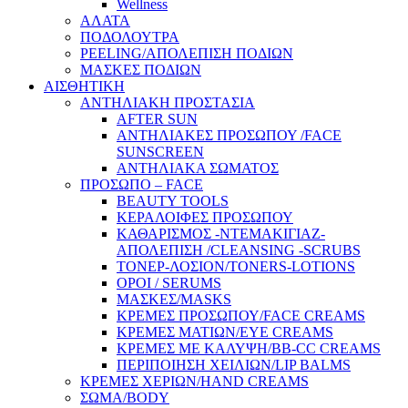
Wellness
ΑΛΑΤΑ
ΠΟΔΟΛΟΥΤΡΑ
PEELING/ΑΠΟΛΕΠΙΣΗ ΠΟΔΙΩΝ
ΜΑΣΚΕΣ ΠΟΔΙΩΝ
ΑΙΣΘΗΤΙΚΗ
ΑΝΤΗΛΙΑΚΗ ΠΡΟΣΤΑΣΙΑ
AFTER SUN
ΑΝΤΗΛΙΑΚΕΣ ΠΡΟΣΩΠΟΥ /FACE
SUNSCREEN
ΑΝΤΗΛΙΑΚΑ ΣΩΜΑΤΟΣ
ΠΡΟΣΩΠΟ – FACE
BEAUTY TOOLS
ΚΕΡΑΛΟΙΦΕΣ ΠΡΟΣΩΠΟΥ
ΚΑΘΑΡΙΣΜΟΣ -ΝΤΕΜΑΚΙΓΙΑΖ-
ΑΠΟΛΕΠΙΣΗ /CLEANSING -SCRUBS
ΤΟΝΕΡ-ΛΟΣΙΟΝ/TONERS-LOTIONS
ΟΡΟΙ / SERUMS
ΜΑΣΚΕΣ/MASKS
ΚΡΕΜΕΣ ΠΡΟΣΩΠΟΥ/FACE CREAMS
ΚΡΕΜΕΣ ΜΑΤΙΩΝ/EYE CREAMS
ΚΡΕΜΕΣ ΜΕ ΚΑΛΥΨΗ/BB-CC CREAMS
ΠΕΡΙΠΟΙΗΣΗ ΧΕΙΛΙΩΝ/LIP BALMS
ΚΡΕΜΕΣ ΧΕΡΙΩΝ/HAND CREAMS
ΣΩΜΑ/BODY