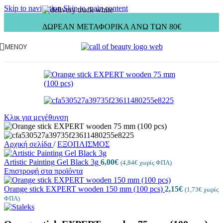
Skip to navigation
Skip to main content
ΔΩΡΕΑΝ ΜΕΤΑΦΟΡΙΚΑ ΑΝΩ ΤΩΝ 80€
ΜΕΝΟΎ
Κλικ για μεγέθυνση
Αρχική σελίδα
/
ΕΞΟΠΛΙΣΜΟΣ
Artistic Painting Gel Black 3g
6,00
€
(
4,84
€
χωρίς ΦΠΑ)
Επιστροφή στα προϊόντα
Orange stick EXPERT wooden 150 mm (100 pcs)
2,15
€
(
1,73
€
χωρίς
ΦΠΑ)