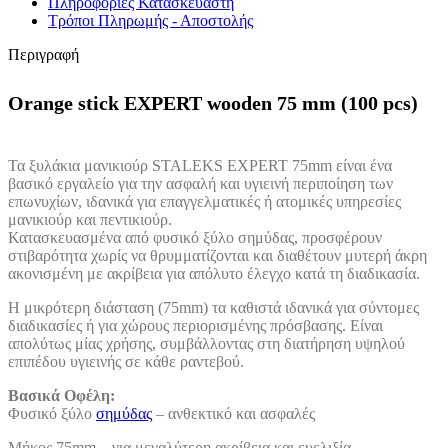
Πληροφορίες Κατασκευαστή
Τρόποι Πληρωμής - Αποστολής
Περιγραφή
Orange stick EXPERT wooden 75 mm (100 pcs)
Τα ξυλάκια μανικιούρ STALEKS EXPERT 75mm είναι ένα
βασικό εργαλείο για την ασφαλή και υγιεινή περιποίηση των
επωνυχίων, ιδανικά για επαγγελματικές ή ατομικές υπηρεσίες
μανικιούρ και πεντικιούρ.
Κατασκευασμένα από φυσικό ξύλο σημύδας, προσφέρουν
στιβαρότητα χωρίς να θρυμματίζονται και διαθέτουν μυτερή άκρη
ακονισμένη με ακρίβεια για απόλυτο έλεγχο κατά τη διαδικασία.
Η μικρότερη διάσταση (75mm) τα καθιστά ιδανικά για σύντομες
διαδικασίες ή για χώρους περιορισμένης πρόσβασης. Είναι
απολύτως μίας χρήσης, συμβάλλοντας στη διατήρηση υψηλού
επιπέδου υγιεινής σε κάθε ραντεβού.
Βασικά Οφέλη:
Φυσικό ξύλο
σημύδας
– ανθεκτικό και ασφαλές
Μήκος 75mm – για μεγαλύτερη ακρίβεια και ευελιξία