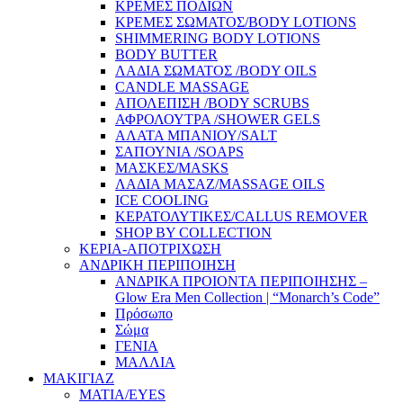
ΚΡΕΜΕΣ ΠΟΔΙΩΝ
ΚΡΕΜΕΣ ΣΩΜΑΤΟΣ/BODY LOTIONS
SHIMMERING BODY LOTIONS
BODY BUTTER
ΛΑΔΙΑ ΣΩΜΑΤΟΣ /BODY OILS
CANDLE MASSAGE
ΑΠΟΛΕΠΙΣΗ /BODY SCRUBS
ΑΦΡΟΛΟΥΤΡΑ /SHOWER GELS
ΑΛΑΤΑ ΜΠΑΝΙΟΥ/SALT
ΣΑΠΟΥΝΙΑ /SOAPS
ΜΑΣΚΕΣ/MASKS
ΛΑΔΙΑ ΜΑΣΑΖ/MASSAGE OILS
ICE COOLING
ΚΕΡΑΤΟΛΥΤΙΚΕΣ/CALLUS REMOVER
SHOP BY COLLECTION
ΚΕΡΙΑ-ΑΠΟΤΡΙΧΩΣΗ
ΑΝΔΡΙΚΗ ΠΕΡΙΠΟΙΗΣΗ
ΑΝΔΡΙΚΑ ΠΡΟΙΟΝΤΑ ΠΕΡΙΠΟΙΗΣΗΣ –
Glow Era Men Collection | “Monarch’s Code”
Πρόσωπο
Σώμα
ΓΕΝΙΑ
ΜΑΛΛΙΑ
ΜΑΚΙΓΙΑΖ
ΜΑΤΙΑ/EYES