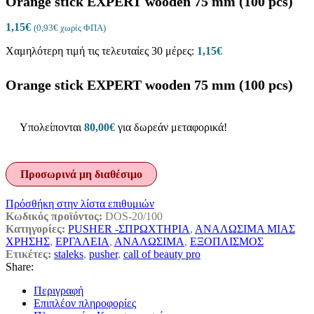
Orange stick EXPERT wooden 75 mm (100 pcs)
1,15
€
(
0,93
€
χωρίς ΦΠΑ)
Χαμηλότερη τιμή τις τελευταίες 30 μέρες:
1,15
€
Orange stick EXPERT wooden 75 mm (100 pcs)
Υπολείπονται
80,00
€
για δωρεάν μεταφορικά!
Προσωρινά μη διαθέσιμο
Πρόσθήκη στην λίστα επιθυμιών
Κωδικός προϊόντος:
DOS-20/100
Κατηγορίες:
PUSHER -ΣΠΡΩΧΤΗΡΙΑ
,
ΑΝΑΛΩΣΙΜΑ ΜΙΑΣ
ΧΡΗΣΗΣ
,
ΕΡΓΑΛΕΙΑ
,
ΑΝΑΛΩΣΙΜΑ
,
ΕΞΟΠΛΙΣΜΟΣ
Ετικέτες:
staleks
,
pusher
,
call of beauty pro
Share:
Περιγραφή
Επιπλέον πληροφορίες