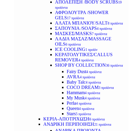
ΑΠΟΛΕΠΙΣΗ /BODY SCRUBS
19
προϊόντα
ΑΦΡΟΛΟΥΤΡΑ /SHOWER
GELS
17 προϊόντα
ΑΛΑΤΑ ΜΠΑΝΙΟΥ/SALT
8 προϊόντα
ΣΑΠΟΥΝΙΑ /SOAPS
4 προϊόντα
ΜΑΣΚΕΣ/MASKS
7 προϊόντα
ΛΑΔΙΑ ΜΑΣΑΖ/MASSAGE
OILS
6 προϊόντα
ICE COOLING
1 προϊόν
ΚΕΡΑΤΟΛΥΤΙΚΕΣ/CALLUS
REMOVER
4 προϊόντα
SHOP BY COLLECTION
36 προϊόντα
Fairy Dust
4 προϊόντα
AVRA
4 προϊόντα
Baby Talc
4 προϊόντα
COCO DREAM
3 προϊόντα
Hammam
4 προϊόντα
My Musk
4 προϊόντα
Perla
4 προϊόντα
Queen
4 προϊόντα
Stars
5 προϊόντα
ΚΕΡΙΑ-ΑΠΟΤΡΙΧΩΣΗ
6 προϊόντα
ΑΝΔΡΙΚΗ ΠΕΡΙΠΟΙΗΣΗ
21 προϊόντα
ΑΝΔΡΙΚΑ ΠΡΟΙΟΝΤΑ