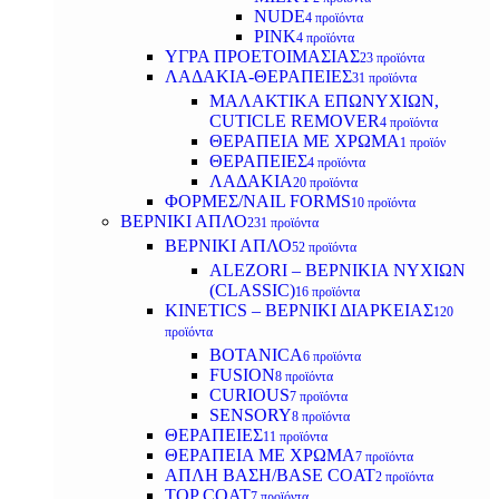
NUDE
4 προϊόντα
PINK
4 προϊόντα
ΥΓΡΑ ΠΡΟΕΤΟΙΜΑΣΙΑΣ
23 προϊόντα
ΛΑΔΑΚΙΑ-ΘΕΡΑΠΕΙΕΣ
31 προϊόντα
ΜΑΛΑΚΤΙΚΑ ΕΠΩΝΥΧΙΩΝ,
CUTICLE REMOVER
4 προϊόντα
ΘΕΡΑΠΕΙΑ ΜΕ ΧΡΩΜΑ
1 προϊόν
ΘΕΡΑΠΕΙΕΣ
4 προϊόντα
ΛΑΔΑΚΙΑ
20 προϊόντα
ΦΟΡΜΕΣ/NAIL FORMS
10 προϊόντα
ΒΕΡΝΙΚΙ ΑΠΛΟ
231 προϊόντα
ΒΕΡΝΙΚΙ ΑΠΛΟ
52 προϊόντα
ALEZORI – ΒΕΡΝΙΚΙΑ ΝΥΧΙΩΝ
(CLASSIC)
16 προϊόντα
KINETICS – ΒΕΡΝΙΚΙ ΔΙΑΡΚΕΙΑΣ
120
προϊόντα
BOTANICA
6 προϊόντα
FUSION
8 προϊόντα
CURIOUS
7 προϊόντα
SENSORY
8 προϊόντα
ΘΕΡΑΠΕΙΕΣ
11 προϊόντα
ΘΕΡΑΠΕΙΑ ΜΕ ΧΡΩΜΑ
7 προϊόντα
ΑΠΛΗ ΒΑΣΗ/BASE COAT
2 προϊόντα
TOP COAT
7 προϊόντα