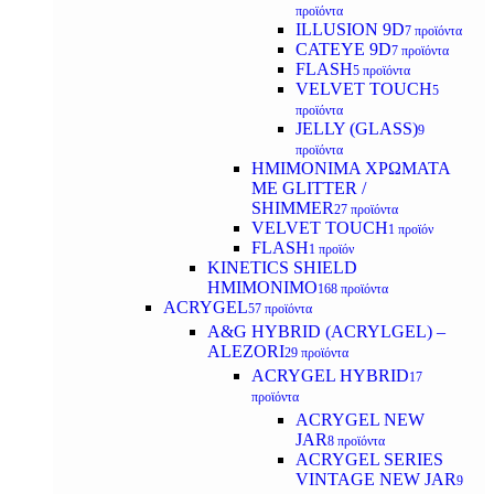
προϊόντα
ILLUSION 9D
7 προϊόντα
CATEYE 9D
7 προϊόντα
FLASH
5 προϊόντα
VELVET TOUCH
5
προϊόντα
JELLY (GLASS)
9
προϊόντα
ΗΜΙΜΟΝΙΜA ΧΡΩΜΑΤΑ
ΜΕ GLITTER /
SHIMMER
27 προϊόντα
VELVET TOUCH
1 προϊόν
FLASH
1 προϊόν
KINETICS SHIELD
ΗΜΙΜΟΝΙΜΟ
168 προϊόντα
ACRYGEL
57 προϊόντα
A&G HYBRID (ACRYLGEL) –
ALEZORI
29 προϊόντα
ACRYGEL HYBRID
17
προϊόντα
ACRYGEL NEW
JAR
8 προϊόντα
ACRYGEL SERIES
VINTAGE NEW JAR
9