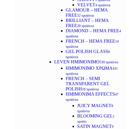
5 προϊόντα
VELVET
4 προϊόντα
GLAMOUR – HEMA
FREE
52 προϊόντα
BRILLIANT – HEMA
FREE
20 προϊόντα
DIAMOND – HEMA FREE
4
προϊόντα
FRENCH – HEMA FREE
14
προϊόντα
GEL POLISH GLASS
6
προϊόντα
LEVEN ΗΜΙΜΟΝΙΜΟ
518 προϊόντα
ΗΜΙΜΟΝΙΜΟ ΧΡΩΜΑ
431
προϊόντα
FRENCH – SEMI
TRANSPARENT GEL
POLISH
18 προϊόντα
HMIMONIMA EFFECTS
47
προϊόντα
JUICY MAGNET
8
προϊόντα
BLOOMING GEL
1
προϊόν
SATIN MAGNET
9