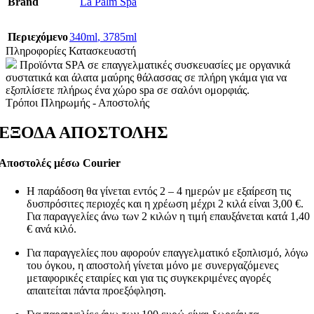
Brand
La Palm Spa
Περιεχόμενο
340ml
,
3785ml
Πληροφορίες Κατασκευαστή
Προϊόντα SPA σε επαγγελματικές συσκευασίες με οργανικά
συστατικά και άλατα μαύρης θάλασσας σε πλήρη γκάμα για να
εξοπλίσετε πλήρως ένα χώρο spa σε σαλόνι ομορφιάς.
Τρόποι Πληρωμής - Αποστολής
ΕΞΟΔΑ ΑΠΟΣΤΟΛΗΣ
Αποστολές μέσω Courier
Η παράδοση θα γίνεται εντός 2 – 4 ημερών με εξαίρεση τις
δυσπρόσιτες περιοχές και η χρέωση μέχρι 2 κιλά είναι 3,00 €.
Για παραγγελίες άνω των 2 κιλών η τιμή επαυξάνεται κατά 1,40
€ ανά κιλό.
Για παραγγελίες που αφορούν επαγγελματικό εξοπλισμό, λόγω
του όγκου, η αποστολή γίνεται μόνο με συνεργαζόμενες
μεταφορικές εταιρίες και για τις συγκεκριμένες αγορές
απαιτείται πάντα προεξόφληση.