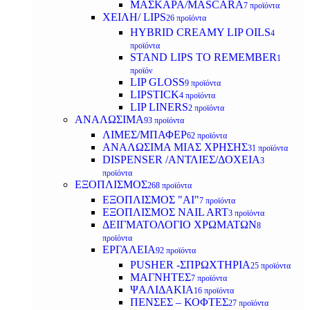
ΜΑΣΚΑΡΑ/MASCARA
7 προϊόντα
ΧΕΙΛΗ/ LIPS
26 προϊόντα
HYBRID CREAMY LIP OILS
4
προϊόντα
STAND LIPS TO REMEMBER
1
προϊόν
LIP GLOSS
9 προϊόντα
LIPSTICK
4 προϊόντα
LIP LINERS
2 προϊόντα
ΑΝΑΛΩΣΙΜΑ
93 προϊόντα
ΛΙΜΕΣ/ΜΠΑΦΕΡ
62 προϊόντα
ΑΝΑΛΩΣΙΜΑ ΜΙΑΣ ΧΡΗΣΗΣ
31 προϊόντα
DISPENSER /ΑΝΤΛΙΕΣ/ΔΟΧΕΙΑ
3
προϊόντα
ΕΞΟΠΛΙΣΜΟΣ
268 προϊόντα
ΕΞΟΠΛΙΣΜΟΣ "AI"
7 προϊόντα
ΕΞΟΠΛΙΣΜΟΣ NAIL ART
3 προϊόντα
ΔΕΙΓΜΑΤΟΛΟΓΙΟ ΧΡΩΜΑΤΩΝ
8
προϊόντα
ΕΡΓΑΛΕΙΑ
92 προϊόντα
PUSHER -ΣΠΡΩΧΤΗΡΙΑ
25 προϊόντα
ΜΑΓΝΗΤΕΣ
7 προϊόντα
ΨΑΛΙΔΑΚΙΑ
16 προϊόντα
ΠΕΝΣΕΣ – ΚΟΦΤΕΣ
27 προϊόντα