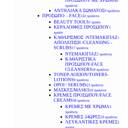
ΠΡΟΣΩΠΟΥ ΜΕ ΧΡΩΜΑ
6
προϊόντα
ΑΝΤΗΛΙΑΚΑ ΣΩΜΑΤΟΣ
9 προϊόντα
ΠΡΟΣΩΠΟ – FACE
142 προϊόντα
BEAUTY TOOLS
1 προϊόν
ΚΕΡΑΛΟΙΦΕΣ ΠΡΟΣΩΠΟΥ
1
προϊόν
ΚΑΘΑΡΙΣΜΟΣ -ΝΤΕΜΑΚΙΓΙΑΖ-
ΑΠΟΛΕΠΙΣΗ /CLEANSING -
SCRUBS
17 προϊόντα
ΝΤΕΜΑΚΙΓΙΑΖ
2 προϊόντα
ΚΑΘΑΡΙΣΤΙΚΑ
ΠΡΟΣΩΠΟΥ-FACE
CLEANSERS
10 προϊόντα
ΤΟΝΕΡ-ΛΟΣΙΟΝ/TONERS-
LOTIONS
9 προϊόντα
ΟΡΟΙ / SERUMS
23 προϊόντα
ΜΑΣΚΕΣ/MASKS
16 προϊόντα
ΚΡΕΜΕΣ ΠΡΟΣΩΠΟΥ/FACE
CREAMS
38 προϊόντα
ΚΡΕΜΕΣ ΜΕ ΧΡΩΜΑ
3
προϊόντα
ΚΡΕΜΕΣ 24ΩΡΕΣ
19 προϊόντα
ΛΕΥΚΑΝΤΙΚΕΣ ΚΡΕΜΕΣ
1
προϊόν