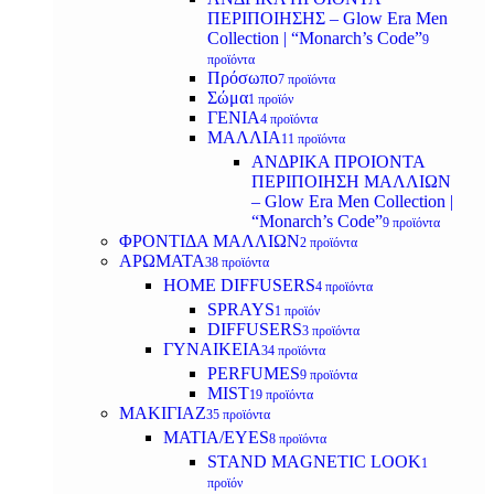
ΠΕΡΙΠΟΙΗΣΗΣ – Glow Era Men
Collection | “Monarch’s Code”
9
προϊόντα
Πρόσωπο
7 προϊόντα
Σώμα
1 προϊόν
ΓΕΝΙΑ
4 προϊόντα
ΜΑΛΛΙΑ
11 προϊόντα
ΑΝΔΡΙΚΑ ΠΡΟΙΟΝΤΑ
ΠΕΡΙΠΟΙΗΣΗ ΜΑΛΛΙΩΝ
– Glow Era Men Collection |
“Monarch’s Code”
9 προϊόντα
ΦΡΟΝΤΙΔΑ ΜΑΛΛΙΩΝ
2 προϊόντα
ΑΡΩΜΑΤΑ
38 προϊόντα
HOME DIFFUSERS
4 προϊόντα
SPRAYS
1 προϊόν
DIFFUSERS
3 προϊόντα
ΓΥΝΑΙΚΕΙΑ
34 προϊόντα
PERFUMES
9 προϊόντα
MIST
19 προϊόντα
ΜΑΚΙΓΙΑΖ
35 προϊόντα
ΜΑΤΙΑ/EYES
8 προϊόντα
STAND MAGNETIC LOOK
1
προϊόν