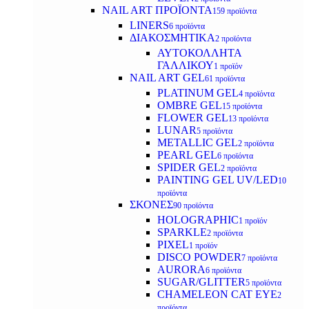
NAIL ART ΠΡΟΪΟΝΤΑ
159 προϊόντα
LINERS
6 προϊόντα
ΔΙΑΚΟΣΜΗΤΙΚΑ
2 προϊόντα
ΑΥΤΟΚΟΛΛΗΤΑ
ΓΑΛΛΙΚΟΥ
1 προϊόν
NAIL ART GEL
61 προϊόντα
PLATINUM GEL
4 προϊόντα
OMBRE GEL
15 προϊόντα
FLOWER GEL
13 προϊόντα
LUNAR
5 προϊόντα
METALLIC GEL
2 προϊόντα
PEARL GEL
6 προϊόντα
SPIDER GEL
2 προϊόντα
PAINTING GEL UV/LED
10
προϊόντα
ΣΚΟΝΕΣ
90 προϊόντα
HOLOGRAPHIC
1 προϊόν
SPARKLE
2 προϊόντα
PIXEL
1 προϊόν
DISCO POWDER
7 προϊόντα
AURORA
6 προϊόντα
SUGAR/GLITTER
5 προϊόντα
CHAMELEON CAT EYE
2
προϊόντα