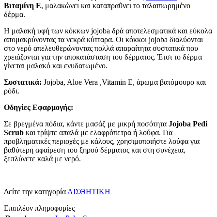
Βιταμίνη Ε
, μαλακώνει και καταπραΰνει το ταλαιπωρημένο
δέρμα.
Η μαλακή υφή των κόκκων jojoba δρά αποτελεσματικά και εύκολα
απομακρύνοντας τα νεκρά κύτταρα. Οι κόκκοι jojoba διαλύονται
στο νερό απελευθερώνοντας πολλά απαραίτητα συστατικά που
χρειάζονται για την αποκατάσταση του δέρματος. Έτσι το δέρμα
γίνεται μαλακό και ενυδατωμένο.
Συστατικά:
Jojoba, Aloe Vera ,Vitamin E, άρωμα βατόμουρο και
ρόδι.
Οδηγίες Εφαρμογής:
Σε βρεγμένα πόδια, κάντε μασάζ με μικρή ποσότητα
Jojoba Pedi
Scrub
και τρίψτε απαλά με ελαφρόπετρα ή λούφα. Για
προβληματικές περιοχές με κάλους, χρησιμοποιήστε λούφα για
βαθύτερη αφαίρεση του ξηρού δέρματος και στη συνέχεια,
ξεπλύνετε καλά με νερό.
Δείτε την κατηγορία
ΑΙΣΘΗΤΙΚΗ
Επιπλέον πληροφορίες