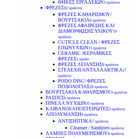
ΘΗΚΕΣ ΕΡΓΑΛΕΙΩΝ
3 προϊόντα
ΦΡΕΖΕΣ
92 προϊόντα
ΦΡΕΖΕΣ ΚΑΘΑΡΙΣΜΟΥ/
ΒΟΥΡΤΣΑΚΙΑ
6 προϊόντα
ΦΡΕΖΕΣ ΑΦΑΙΡΕΣΗΣ ΚΑΙ
ΔΙΑΜΟΡΦΩΣΗΣ ΥΛΙΚΟΥ
19
προϊόντα
CUTICLE CLEAN / ΦΡΕΖΕΣ
ΕΠΩΝΥΧΙΩΝ
15 προϊόντα
CERAMIC /ΚΕΡΑΜΙΚΕΣ
ΦΡΕΖΕΣ
1 προϊόν
ΦΡΕΖΕΣ ΛΕΙΑΝΣΗΣ
9 προϊόντα
ΣΤΕΛΕΧΗ/ΑΝΤΑΛΛΑΚΤΙΚΑ
17
προϊόντα
PODO DISC/ ΦΡΕΖΕΣ
ΠΟΔΟΛΟΓΙΑΣ
28 προϊόντα
ΒΟΥΡΤΣΑΚΙΑ ΚΑΘΑΡΙΣΜΟΥ
4 προϊόντα
ΡΑΣΠΕΣ
9 προϊόντα
ΠΙΝΕΛΑ ΝΥΧΙΩΝ
35 προϊόντα
ΚΛΙΒΑΝΟΙ/ΑΠΟΣΤΕΙΡΩΤΕΣ
3 προϊόντα
ΑΠΟΛΥΜΑΝΣΗ
9 προϊόντα
ΑΝΤΙΣΗΠΤΙΚΑ
7 προϊόντα
Cleanser / Sanitizer
6 προϊόντα
ΛΑΜΠΕΣ ΠΟΛΥΜΕΡΙΣΜΟΥ
8 προϊόντα