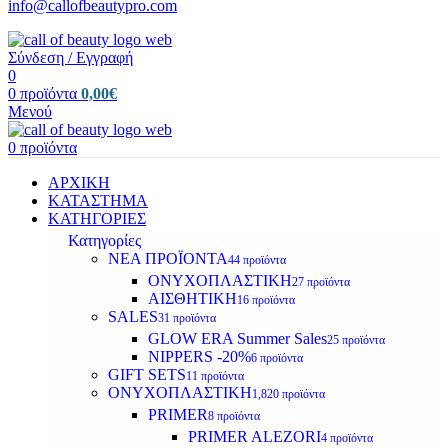
info@callofbeautypro.com
Σύνδεση / Εγγραφή
0
0
προϊόντα
0,00
€
Μενού
0
προϊόντα
ΑΡΧΙΚΗ
ΚΑΤΑΣΤΗΜΑ
ΚΑΤΗΓΟΡΙΕΣ
Κατηγορίες
ΝΕΑ ΠΡΟΪΟΝΤΑ
44 προϊόντα
ΟΝΥΧΟΠΛΑΣΤΙΚΗ
27 προϊόντα
ΑΙΣΘΗΤΙΚΗ
16 προϊόντα
SALES
31 προϊόντα
GLOW ERA Summer Sales
25 προϊόντα
NIPPERS -20%
6 προϊόντα
GIFT SETS
11 προϊόντα
ΟΝΥΧΟΠΛΑΣΤΙΚΗ
1,820 προϊόντα
PRIMER
8 προϊόντα
PRIMER ALEZORI
4 προϊόντα