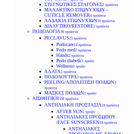
ΣΤΕΓΝΩΤΙΚΕΣ ΣΤΑΓΟΝΕΣ
2 προϊόντα
ΜΑΛΑΚΤΙΚΟ ΕΠΩΝΥΧΙΩΝ –
CUTICLE REMOVER
4 προϊόντα
ΛΑΔΑΚΙΑ ΕΠΩΝΥΧΙΩΝ
16 προϊόντα
ΔΙΑΛΥΤΙΚΟ/RESTORE
2 προϊόντα
ΠΟΔΟΛΟΓΙΑ
36 προϊόντα
PECLAVUS
25 προϊόντα
Podocare
14 προϊόντα
Podo med
7 προϊόντα
Hands
2 προϊόντα
Podo diabetic
1 προϊόν
Wellness
1 προϊόν
ΑΛΑΤΑ
2 προϊόντα
ΠΟΔΟΛΟΥΤΡΑ
3 προϊόντα
PEELING/ΑΠΟΛΕΠΙΣΗ ΠΟΔΙΩΝ
3
προϊόντα
ΜΑΣΚΕΣ ΠΟΔΙΩΝ
1 προϊόν
ΑΙΣΘΗΤΙΚΗ
338 προϊόντα
ΑΝΤΗΛΙΑΚΗ ΠΡΟΣΤΑΣΙΑ
24 προϊόντα
AFTER SUN
1 προϊόν
ΑΝΤΗΛΙΑΚΕΣ ΠΡΟΣΩΠΟΥ
/FACE SUNSCREEN
18 προϊόντα
ΑΝΤΗΛΙΑΚΕΣ