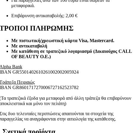
Για παραγγελίες άνω των 100 ευρώ είναι δωρεάν τα
μεταφορικά.
Επιβάρυνση αντικαταβολής: 2,00 €
ΤΡΟΠΟΙ ΠΛΗΡΩΜΗΣ
Με πιστωτική/χρεωστική κάρτα Visa
, Mastercard.
Με αντικαταβολή
Με κατάθεση σε τραπεζικό λογαριασμό (Δικαιούχος CALL
OF BEAUTY O.E.)
Alpha Bank
ΙΒΑΝ GR5501402610261002002005924
Τράπεζα Πειραιώς
ΙΒΑΝ GR8601717270006727162523782
(Τα τραπεζικά έξοδα για μεταφορά από άλλη τράπεζα θα επιβαρύνουν
αποκλειστικά και μόνο τον πελάτη)
Στις δυο τελευταίες περιπτώσεις απαιτούνται τα στοιχεία της
παραγγελίας να αναγράφονται στην αιτιολογία της κατάθεσης.
Σχετικά προϊόντα