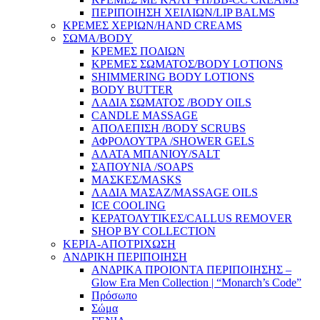
ΠΕΡΙΠΟΙΗΣΗ ΧΕΙΛΙΩΝ/LIP BALMS
ΚΡΕΜΕΣ ΧΕΡΙΩΝ/HAND CREAMS
ΣΩΜΑ/BODY
ΚΡΕΜΕΣ ΠΟΔΙΩΝ
ΚΡΕΜΕΣ ΣΩΜΑΤΟΣ/BODY LOTIONS
SHIMMERING BODY LOTIONS
BODY BUTTER
ΛΑΔΙΑ ΣΩΜΑΤΟΣ /BODY OILS
CANDLE MASSAGE
ΑΠΟΛΕΠΙΣΗ /BODY SCRUBS
ΑΦΡΟΛΟΥΤΡΑ /SHOWER GELS
ΑΛΑΤΑ ΜΠΑΝΙΟΥ/SALT
ΣΑΠΟΥΝΙΑ /SOAPS
ΜΑΣΚΕΣ/MASKS
ΛΑΔΙΑ ΜΑΣΑΖ/MASSAGE OILS
ICE COOLING
ΚΕΡΑΤΟΛΥΤΙΚΕΣ/CALLUS REMOVER
SHOP BY COLLECTION
ΚΕΡΙΑ-ΑΠΟΤΡΙΧΩΣΗ
ΑΝΔΡΙΚΗ ΠΕΡΙΠΟΙΗΣΗ
ΑΝΔΡΙΚΑ ΠΡΟΙΟΝΤΑ ΠΕΡΙΠΟΙΗΣΗΣ –
Glow Era Men Collection | “Monarch’s Code”
Πρόσωπο
Σώμα