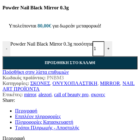
Powder Nail Black Mirror 0.3g
Υπολείπονται
80,00
€
για δωρεάν μεταφορικά!
Powder Nail Black Mirror 0.3g ποσότητα
-
+
ΠΡΟΣΘΗΚΗ ΣΤΟ ΚΑΛΑΘΙ
Πρόσθήκη στην λίστα επιθυμιών
Κωδικός προϊόντος:
PNBM3
Κατηγορίες:
ΣΚΟΝΕΣ
,
ΟΝΥΧΟΠΛΑΣΤΙΚΗ
,
MIRROR
,
NAIL
ART ΠΡΟΪΟΝΤΑ
Ετικέτες:
mirror
,
alezori
,
call of beauty pro
,
σκονες
Share:
Περιγραφή
Επιπλέον πληροφορίες
Πληροφορίες Κατασκευαστή
Τρόποι Πληρωμής - Αποστολής
Περιγραφή