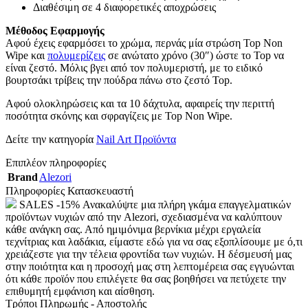
Διαθέσιμη σε 4 διαφορετικές αποχρώσεις
Μέθοδος Εφαρμογής
Αφού έχεις εφαρμόσει το χρώμα, περνάς μία στρώση Top Non
Wipe και
πολυμερίζεις
σε ανώτατο χρόνο (30″) ώστε το Top να
είναι ζεστό. Μόλις βγει από τον πολυμεριστή, με το ειδικό
βουρτσάκι τρίβεις την πούδρα πάνω στο ζεστό Top.
Αφού ολοκληρώσεις και τα 10 δάχτυλα, αφαιρείς την περιττή
ποσότητα σκόνης και σφραγίζεις με Top Non Wipe.
Δείτε την κατηγορία
Nail Art Προϊόντα
Επιπλέον πληροφορίες
Brand
Alezori
Πληροφορίες Κατασκευαστή
SALES -15% Ανακαλύψτε μια πλήρη γκάμα επαγγελματικών
προϊόντων νυχιών από την Alezori, σχεδιασμένα να καλύπτουν
κάθε ανάγκη σας. Από ημιμόνιμα βερνίκια μέχρι εργαλεία
τεχνίτριας και λαδάκια, είμαστε εδώ για να σας εξοπλίσουμε με ό,τι
χρειάζεστε για την τέλεια φροντίδα των νυχιών. Η δέσμευσή μας
στην ποιότητα και η προσοχή μας στη λεπτομέρεια σας εγγυώνται
ότι κάθε προϊόν που επιλέγετε θα σας βοηθήσει να πετύχετε την
επιθυμητή εμφάνιση και αίσθηση.
Τρόποι Πληρωμής - Αποστολής