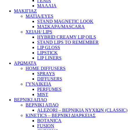
ΓΕΝΙΑ
ΜΑΛΛΙΑ
ΜΑΚΙΓΙΑΖ
ΜΑΤΙΑ/EYES
STAND MAGNETIC LOOK
ΜΑΣΚΑΡΑ/MASCARA
ΧΕΙΛΗ/ LIPS
HYBRID CREAMY LIP OILS
STAND LIPS TO REMEMBER
LIP GLOSS
LIPSTICK
LIP LINERS
ΑΡΩΜΑΤΑ
HOME DIFFUSERS
SPRAYS
DIFFUSERS
ΓΥΝΑΙΚΕΙΑ
PERFUMES
MIST
ΒΕΡΝΙΚΙ ΑΠΛΟ
ΒΕΡΝΙΚΙ ΑΠΛΟ
ALEZORI – ΒΕΡΝΙΚΙΑ ΝΥΧΙΩΝ (CLASSIC)
KINETICS – ΒΕΡΝΙΚΙ ΔΙΑΡΚΕΙΑΣ
BOTANICA
FUSION