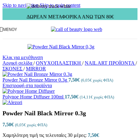
Skip to navigation
Skip to main content
ΔΩΡΕΑΝ ΜΕΤΑΦΟΡΙΚΑ ΑΝΩ ΤΩΝ 80€
ΜΕΝΟΥ
Κλικ για μεγέθυνση
Αρχική σελίδα
/
ΟΝΥΧΟΠΛΑΣΤΙΚΗ
/
NAIL ART ΠΡΟΪΟΝΤΑ
/
ΣΚΟΝΕΣ
/
MIRROR
Powder Nail Bronze Mirror 0.3g
7,50
€
(
6,05
€
χωρίς ΦΠΑ)
Επιστροφή στα προϊόντα
Polynoe Home Diffuser 100ml
17,50
€
(
14,11
€
χωρίς ΦΠΑ)
Powder Nail Black Mirror 0.3g
7,50
€
(
6,05
€
χωρίς ΦΠΑ)
Χαμηλότερη τιμή τις τελευταίες 30 μέρες:
7,50
€