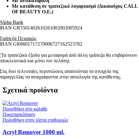
Με αντικαταβολή
Με κατάθεση σε τραπεζικό λογαριασμό (Δικαιούχος CALL
OF BEAUTY O.E.)
Alpha Bank
ΙΒΑΝ GR5501402610261002002005924
Τράπεζα Πειραιώς
ΙΒΑΝ GR8601717270006727162523782
(Τα τραπεζικά έξοδα για μεταφορά από άλλη τράπεζα θα επιβαρύνουν
αποκλειστικά και μόνο τον πελάτη)
Στις δυο τελευταίες περιπτώσεις απαιτούνται τα στοιχεία της
παραγγελίας να αναγράφονται στην αιτιολογία της κατάθεσης.
Σχετικά προϊόντα
Προσθήκη στο καλάθι
Προεπισκόπηση
Πρόσθήκη στην λίστα επιθυμιών
Acryl Remover 1000 ml.