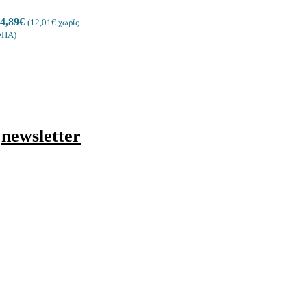
4,89
€
(
12,01
€
χωρίς
ΠΑ)
w Era Men Collection | “Monarch’s Code”
9 προϊόντα
ο
newsletter
ΜΑΛΛΙΩΝ – Glow Era Men Collection | “Monarch’s Code”
9 προ