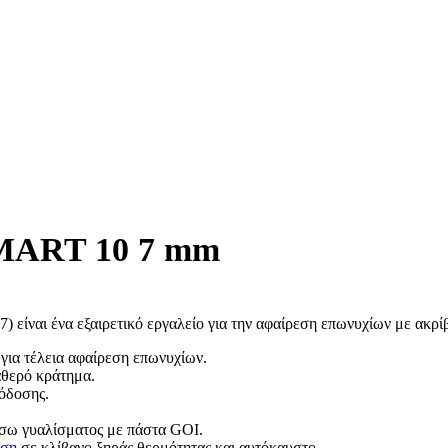
UNSCREEN
18 προϊόντα
 ΧΡΩΜΑ
6 προϊόντα
ΕΠΙΣΗ /CLEANSING -SCRUBS
17 προϊόντα
CE CLEANSERS
10 προϊόντα
 SMART 10 7 mm
 προϊόντα
S
38 προϊόντα
αι ένα εξαιρετικό εργαλείο για την αφαίρεση επωνυχίων με ακρίβε
 για τέλεια αφαίρεση επωνυχίων.
αθερό κράτημα.
όδοσης.
όντα
MS
σω γυαλίσματος με πάστα GOI.
3 προϊόντα
ωση
σε κλίβανο ξηράς θερμότητας και αυτόκαυστο.