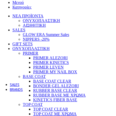
Μενού
ΦΡΕΖΕΣ ΚΑΘΑΡΙΣΜΟΥ/ΒΟΥΡΤΣΑΚΙ
Κατηγορίες
ΦΡΕΖΕΣ ΑΦΑΙΡΕΣΗΣ ΚΑΙ ΔΙΑΜΟΡΦ
CUTICLE CLEAN / ΦΡΕΖΕΣ ΕΠΩΝΥ
ΝΕΑ ΠΡΟΪΟΝΤΑ
CERAMIC /ΚΕΡΑΜΙΚΕΣ ΦΡΕΖΕΣ
1 προϊ
ΟΝΥΧΟΠΛΑΣΤΙΚΗ
ΦΡΕΖΕΣ ΛΕΙΑΝΣΗΣ
9 προϊόντα
ΑΙΣΘΗΤΙΚΗ
ΣΤΕΛΕΧΗ/ΑΝΤΑΛΛΑΚΤΙΚΑ
17 προϊόντα
SALES
PODO DISC/ ΦΡΕΖΕΣ ΠΟΔΟΛΟΓΙΑΣ
2
GLOW ERA Summer Sales
ΒΟΥΡΤΣΑΚΙΑ ΚΑΘΑΡΙΣΜΟΥ
4 προϊόντα
NIPPERS -20%
ΡΑΣΠΕΣ
9 προϊόντα
GIFT SETS
ΠΙΝΕΛΑ ΝΥΧΙΩΝ
35 προϊόντα
ΟΝΥΧΟΠΛΑΣΤΙΚΗ
ΚΛΙΒΑΝΟΙ/ΑΠΟΣΤΕΙΡΩΤΕΣ
3 προϊόντα
PRIMER
ΑΠΟΛΥΜΑΝΣΗ
9 προϊόντα
PRIMER ALEZORI
ΑΝΤΙΣΗΠΤΙΚΑ
7 προϊόντα
PRIMER KINETICS
Cleanser / Sanitizer
6 προϊόντα
PRIMER LEVEN
ΛΑΜΠΕΣ ΠΟΛΥΜΕΡΙΣΜΟΥ
8 προϊόντα
PRIMER MY NAIL BOX
ΤΡΟΧΟΙ
8 προϊόντα
BASE COAT
ΦΙΛΤΡΑ ΑΠΟΡΡΟΦΗΤΗΡΑ
2 προϊόντα
BASE COAT CLEAR
SALES
BONDER GEL ALEZORI
BRANDS
RUBBER BASE CLEAR
RUBBER BASE ΜΕ ΧΡΩΜΑ
KINETICS FIBER BASE
TOP COAT
TOP COAT CLEAR
TOP COAT ΜΕ ΧΡΩΜΑ