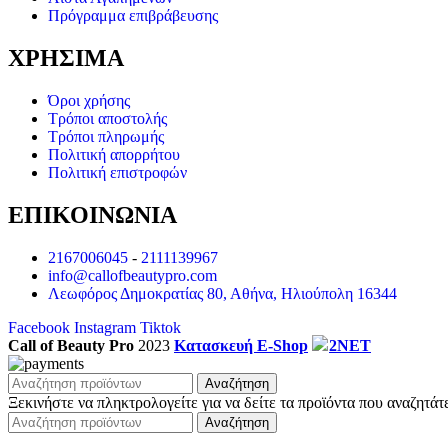
ΜΑΤΙΑ/EYES
8 προϊόντα
Πρόγραμμα επιβράβευσης
STAND MAGNETIC LOOK
1 προϊόν
ΜΑΣΚΑΡΑ/MASCARA
7 προϊόντα
ΧΡΗΣΙΜΑ
ΧΕΙΛΗ/ LIPS
26 προϊόντα
HYBRID CREAMY LIP OILS
4 προϊόντα
Όροι χρήσης
STAND LIPS TO REMEMBER
1 προϊόν
Τρόποι αποστολής
LIP GLOSS
9 προϊόντα
Τρόποι πληρωμής
LIPSTICK
4 προϊόντα
Πολιτική απορρήτου
LIP LINERS
2 προϊόντα
Πολιτική επιστροφών
ΑΝΑΛΩΣΙΜΑ
93 προϊόντα
ΛΙΜΕΣ/ΜΠΑΦΕΡ
62 προϊόντα
ΕΠΙΚΟΙΝΩΝΙΑ
ΑΝΑΛΩΣΙΜΑ ΜΙΑΣ ΧΡΗΣΗΣ
31 προϊόντα
DISPENSER /ΑΝΤΛΙΕΣ/ΔΟΧΕΙΑ
3 προϊόντα
ΕΞΟΠΛΙΣΜΟΣ
268 προϊόντα
2167006045
-
2111139967
ΕΞΟΠΛΙΣΜΟΣ "AI"
7 προϊόντα
info@callofbeautypro.com
ΕΞΟΠΛΙΣΜΟΣ NAIL ART
3 προϊόντα
Λεωφόρος Δημοκρατίας 80, Αθήνα, Ηλιούπολη 16344
ΔΕΙΓΜΑΤΟΛΟΓΙΟ ΧΡΩΜΑΤΩΝ
8 προϊόντα
ΕΡΓΑΛΕΙΑ
Facebook
Instagram
Tiktok
92 προϊόντα
Call of Beauty Pro
2023
Κατασκευή E-Shop
2NET
PUSHER -ΣΠΡΩΧΤΗΡΙΑ
25 προϊόντα
ΜΑΓΝΗΤΕΣ
7 προϊόντα
ΨΑΛΙΔΑΚΙΑ
Αναζήτηση
16 προϊόντα
ΠΕΝΣΕΣ – ΚΟΦΤΕΣ
Ξεκινήστε να πληκτρολογείτε για να δείτε τα προϊόντα που αναζητάτ
27 προϊόντα
ΘΗΚΕΣ ΕΡΓΑΛΕΙΩΝ
3 προϊόντα
Αναζήτηση
ΦΡΕΖΕΣ
92 προϊόντα