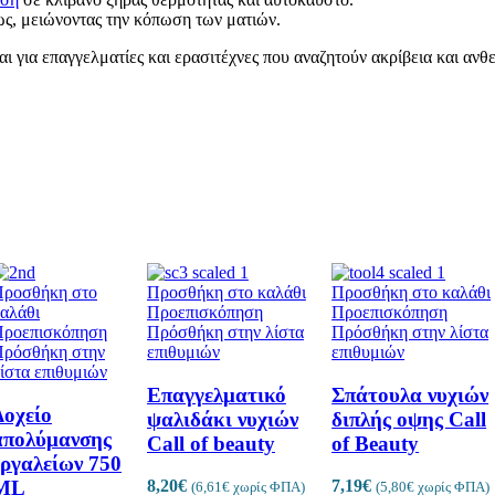
 προϊόντα
ς, μειώνοντας την κόπωση των ματιών.
αι για επαγγελματίες και ερασιτέχνες που αναζητούν ακρίβεια και ανθ
33 προϊόντα
τα
ντα
α
όντα
ροσθήκη στο
Προσθήκη στο καλάθι
Προσθήκη στο καλάθι
αλάθι
Προεπισκόπηση
Προεπισκόπηση
Προεπισκόπηση
Πρόσθήκη στην λίστα
Πρόσθήκη στην λίστα
ρόσθήκη στην
επιθυμιών
επιθυμιών
ντα
ίστα επιθυμιών
Επαγγελματικό
Σπάτουλα νυχιών
ER
4 προϊόντα
Δοχείο
ψαλιδάκι νυχιών
διπλής οψης Call
απολύμανσης
Call of beauty
of Beauty
εργαλείων 750
ML
8,20
€
7,19
€
(
6,61
€
χωρίς ΦΠΑ)
(
5,80
€
χωρίς ΦΠΑ)