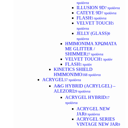
προϊόντα
ILLUSION 9D
7 προϊόντα
CATEYE 9D
7 προϊόντα
FLASH
5 προϊόντα
VELVET TOUCH
5
προϊόντα
JELLY (GLASS)
9
προϊόντα
ΗΜΙΜΟΝΙΜA ΧΡΩΜΑΤΑ
ΜΕ GLITTER /
SHIMMER
27 προϊόντα
VELVET TOUCH
1 προϊόν
FLASH
1 προϊόν
KINETICS SHIELD
ΗΜΙΜΟΝΙΜΟ
168 προϊόντα
ACRYGEL
57 προϊόντα
A&G HYBRID (ACRYLGEL) –
ALEZORI
29 προϊόντα
ACRYGEL HYBRID
17
προϊόντα
ACRYGEL NEW
JAR
8 προϊόντα
ACRYGEL SERIES
VINTAGE NEW JAR
9