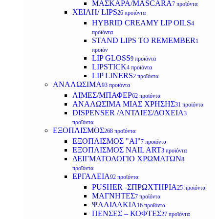
ΜΑΣΚΑΡΑ/MASCARA
7 προϊόντα
ΧΕΙΛΗ/ LIPS
26 προϊόντα
HYBRID CREAMY LIP OILS
4
προϊόντα
STAND LIPS TO REMEMBER
1
προϊόν
LIP GLOSS
9 προϊόντα
LIPSTICK
4 προϊόντα
LIP LINERS
2 προϊόντα
ΑΝΑΛΩΣΙΜΑ
93 προϊόντα
ΛΙΜΕΣ/ΜΠΑΦΕΡ
62 προϊόντα
ΑΝΑΛΩΣΙΜΑ ΜΙΑΣ ΧΡΗΣΗΣ
31 προϊόντα
DISPENSER /ΑΝΤΛΙΕΣ/ΔΟΧΕΙΑ
3
προϊόντα
ΕΞΟΠΛΙΣΜΟΣ
268 προϊόντα
ΕΞΟΠΛΙΣΜΟΣ "AI"
7 προϊόντα
ΕΞΟΠΛΙΣΜΟΣ NAIL ART
3 προϊόντα
ΔΕΙΓΜΑΤΟΛΟΓΙΟ ΧΡΩΜΑΤΩΝ
8
προϊόντα
ΕΡΓΑΛΕΙΑ
92 προϊόντα
PUSHER -ΣΠΡΩΧΤΗΡΙΑ
25 προϊόντα
ΜΑΓΝΗΤΕΣ
7 προϊόντα
ΨΑΛΙΔΑΚΙΑ
16 προϊόντα
ΠΕΝΣΕΣ – ΚΟΦΤΕΣ
27 προϊόντα