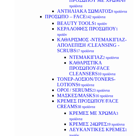
ΠΡΟΣΩΠΟΥ ΜΕ ΧΡΩΜΑ
6
προϊόντα
ΑΝΤΗΛΙΑΚΑ ΣΩΜΑΤΟΣ
9 προϊόντα
ΠΡΟΣΩΠΟ – FACE
142 προϊόντα
BEAUTY TOOLS
1 προϊόν
ΚΕΡΑΛΟΙΦΕΣ ΠΡΟΣΩΠΟΥ
1
προϊόν
ΚΑΘΑΡΙΣΜΟΣ -ΝΤΕΜΑΚΙΓΙΑΖ-
ΑΠΟΛΕΠΙΣΗ /CLEANSING -
SCRUBS
17 προϊόντα
ΝΤΕΜΑΚΙΓΙΑΖ
2 προϊόντα
ΚΑΘΑΡΙΣΤΙΚΑ
ΠΡΟΣΩΠΟΥ-FACE
CLEANSERS
10 προϊόντα
ΤΟΝΕΡ-ΛΟΣΙΟΝ/TONERS-
LOTIONS
9 προϊόντα
ΟΡΟΙ / SERUMS
23 προϊόντα
ΜΑΣΚΕΣ/MASKS
16 προϊόντα
ΚΡΕΜΕΣ ΠΡΟΣΩΠΟΥ/FACE
CREAMS
38 προϊόντα
ΚΡΕΜΕΣ ΜΕ ΧΡΩΜΑ
3
προϊόντα
ΚΡΕΜΕΣ 24ΩΡΕΣ
19 προϊόντα
ΛΕΥΚΑΝΤΙΚΕΣ ΚΡΕΜΕΣ
1
προϊόν