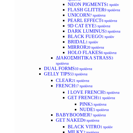
NEON PIGMENTS
1 προϊόν
FLASH GLITTER
9 προϊόντα
UNICORN
7 προϊόντα
PEARL EFFECT
6 προϊόντα
9D CAT EYE
5 προϊόντα
DARK LUMINUS
3 προϊόντα
BLACK FUEGO
1 προϊόν
BRIDAL
1 προϊόν
MIRROR
20 προϊόντα
HOLO FLAKES
6 προϊόντα
ΔΙΑΚΟΣΜΗΤΙΚΑ STRASS
3
προϊόντα
DUAL FORMS
10 προϊόντα
GELLY TIPS
53 προϊόντα
CLEAR
21 προϊόντα
FRENCH
17 προϊόντα
I LOVE FRENCH
5 προϊόντα
GET FRENCH
11 προϊόντα
PINK
5 προϊόντα
NUDE
5 προϊόντα
BABYBOOMER
7 προϊόντα
GET NAKED
9 προϊόντα
BLACK VITRO
1 προϊόν
MILKY
2 προϊόντα