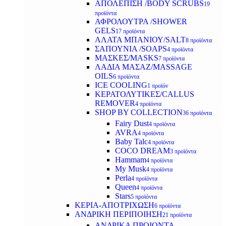
ΑΠΟΛΕΠΙΣΗ /BODY SCRUBS
19
προϊόντα
ΑΦΡΟΛΟΥΤΡΑ /SHOWER
GELS
17 προϊόντα
ΑΛΑΤΑ ΜΠΑΝΙΟΥ/SALT
8 προϊόντα
ΣΑΠΟΥΝΙΑ /SOAPS
4 προϊόντα
ΜΑΣΚΕΣ/MASKS
7 προϊόντα
ΛΑΔΙΑ ΜΑΣΑΖ/MASSAGE
OILS
6 προϊόντα
ICE COOLING
1 προϊόν
ΚΕΡΑΤΟΛΥΤΙΚΕΣ/CALLUS
REMOVER
4 προϊόντα
SHOP BY COLLECTION
36 προϊόντα
Fairy Dust
4 προϊόντα
AVRA
4 προϊόντα
Baby Talc
4 προϊόντα
COCO DREAM
3 προϊόντα
Hammam
4 προϊόντα
My Musk
4 προϊόντα
Perla
4 προϊόντα
Queen
4 προϊόντα
Stars
5 προϊόντα
ΚΕΡΙΑ-ΑΠΟΤΡΙΧΩΣΗ
6 προϊόντα
ΑΝΔΡΙΚΗ ΠΕΡΙΠΟΙΗΣΗ
21 προϊόντα
ΑΝΔΡΙΚΑ ΠΡΟΙΟΝΤΑ