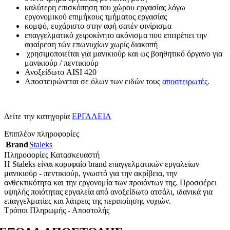
καλύτερη επισκόπηση του χώρου εργασίας λόγω
εργονομικού επιμήκους τμήματος εργασίας
κομψό, ευχάριστο στην αφή σατέν φινίρισμα
επαγγελματικό χειροκίνητο ακόνισμα που επιτρέπει την
αφαίρεση τών επωνυχίων χωρίς διακοπή
χρησιμοποιείται για μανικιούρ και ως βοηθητικό όργανο για
μανικιούρ / πεντικιούρ
Ανοξείδωτο AISI 420
Αποστειρώνεται σε όλων των ειδών τους
αποστειρωτές
.
Δείτε την κατηγορία
ΕΡΓΑΛΕΙΑ
Επιπλέον πληροφορίες
Brand
Staleks
Πληροφορίες Κατασκευαστή
Η Staleks είναι κορυφαίο brand επαγγελματικών εργαλείων
μανικιούρ - πεντικιούρ, γνωστό για την ακρίβεια, την
ανθεκτικότητα και την εργονομία των προιόντων της. Προσφέρει
υψηλής ποιότητας εργαλεία από ανοξείδωτο ατσάλι, ιδανικά για
επαγγελματίες και λάτρεις της περιποίησης νυχιών.
Τρόποι Πληρωμής - Αποστολής