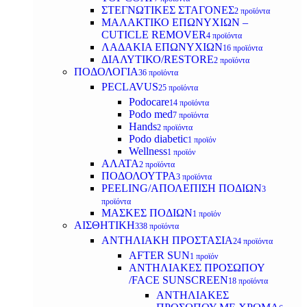
ΣΤΕΓΝΩΤΙΚΕΣ ΣΤΑΓΟΝΕΣ
2 προϊόντα
ΜΑΛΑΚΤΙΚΟ ΕΠΩΝΥΧΙΩΝ –
CUTICLE REMOVER
4 προϊόντα
ΛΑΔΑΚΙΑ ΕΠΩΝΥΧΙΩΝ
16 προϊόντα
ΔΙΑΛΥΤΙΚΟ/RESTORE
2 προϊόντα
ΠΟΔΟΛΟΓΙΑ
36 προϊόντα
PECLAVUS
25 προϊόντα
Podocare
14 προϊόντα
Podo med
7 προϊόντα
Hands
2 προϊόντα
Podo diabetic
1 προϊόν
Wellness
1 προϊόν
ΑΛΑΤΑ
2 προϊόντα
ΠΟΔΟΛΟΥΤΡΑ
3 προϊόντα
PEELING/ΑΠΟΛΕΠΙΣΗ ΠΟΔΙΩΝ
3
προϊόντα
ΜΑΣΚΕΣ ΠΟΔΙΩΝ
1 προϊόν
ΑΙΣΘΗΤΙΚΗ
338 προϊόντα
ΑΝΤΗΛΙΑΚΗ ΠΡΟΣΤΑΣΙΑ
24 προϊόντα
AFTER SUN
1 προϊόν
ΑΝΤΗΛΙΑΚΕΣ ΠΡΟΣΩΠΟΥ
/FACE SUNSCREEN
18 προϊόντα
ΑΝΤΗΛΙΑΚΕΣ