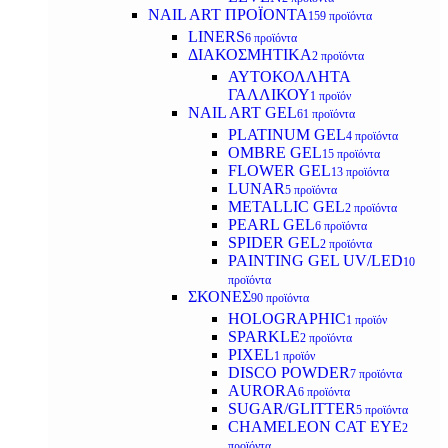
NAIL ART ΠΡΟΪΟΝΤΑ
159 προϊόντα
LINERS
6 προϊόντα
ΔΙΑΚΟΣΜΗΤΙΚΑ
2 προϊόντα
ΑΥΤΟΚΟΛΛΗΤΑ
ΓΑΛΛΙΚΟΥ
1 προϊόν
NAIL ART GEL
61 προϊόντα
PLATINUM GEL
4 προϊόντα
OMBRE GEL
15 προϊόντα
FLOWER GEL
13 προϊόντα
LUNAR
5 προϊόντα
METALLIC GEL
2 προϊόντα
PEARL GEL
6 προϊόντα
SPIDER GEL
2 προϊόντα
PAINTING GEL UV/LED
10
προϊόντα
ΣΚΟΝΕΣ
90 προϊόντα
HOLOGRAPHIC
1 προϊόν
SPARKLE
2 προϊόντα
PIXEL
1 προϊόν
DISCO POWDER
7 προϊόντα
AURORA
6 προϊόντα
SUGAR/GLITTER
5 προϊόντα
CHAMELEON CAT EYE
2
προϊόντα