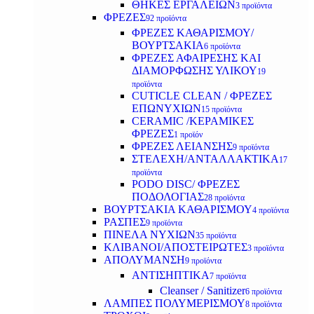
ΘΗΚΕΣ ΕΡΓΑΛΕΙΩΝ
3 προϊόντα
ΦΡΕΖΕΣ
92 προϊόντα
ΦΡΕΖΕΣ ΚΑΘΑΡΙΣΜΟΥ/
ΒΟΥΡΤΣΑΚΙΑ
6 προϊόντα
ΦΡΕΖΕΣ ΑΦΑΙΡΕΣΗΣ ΚΑΙ
ΔΙΑΜΟΡΦΩΣΗΣ ΥΛΙΚΟΥ
19
προϊόντα
CUTICLE CLEAN / ΦΡΕΖΕΣ
ΕΠΩΝΥΧΙΩΝ
15 προϊόντα
CERAMIC /ΚΕΡΑΜΙΚΕΣ
ΦΡΕΖΕΣ
1 προϊόν
ΦΡΕΖΕΣ ΛΕΙΑΝΣΗΣ
9 προϊόντα
ΣΤΕΛΕΧΗ/ΑΝΤΑΛΛΑΚΤΙΚΑ
17
προϊόντα
PODO DISC/ ΦΡΕΖΕΣ
ΠΟΔΟΛΟΓΙΑΣ
28 προϊόντα
ΒΟΥΡΤΣΑΚΙΑ ΚΑΘΑΡΙΣΜΟΥ
4 προϊόντα
ΡΑΣΠΕΣ
9 προϊόντα
ΠΙΝΕΛΑ ΝΥΧΙΩΝ
35 προϊόντα
ΚΛΙΒΑΝΟΙ/ΑΠΟΣΤΕΙΡΩΤΕΣ
3 προϊόντα
ΑΠΟΛΥΜΑΝΣΗ
9 προϊόντα
ΑΝΤΙΣΗΠΤΙΚΑ
7 προϊόντα
Cleanser / Sanitizer
6 προϊόντα
ΛΑΜΠΕΣ ΠΟΛΥΜΕΡΙΣΜΟΥ
8 προϊόντα