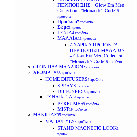
ΠΕΡΙΠΟΙΗΣΗΣ – Glow Era Men
Collection | “Monarch’s Code”
9
προϊόντα
Πρόσωπο
7 προϊόντα
Σώμα
1 προϊόν
ΓΕΝΙΑ
4 προϊόντα
ΜΑΛΛΙΑ
11 προϊόντα
ΑΝΔΡΙΚΑ ΠΡΟΙΟΝΤΑ
ΠΕΡΙΠΟΙΗΣΗ ΜΑΛΛΙΩΝ
– Glow Era Men Collection |
“Monarch’s Code”
9 προϊόντα
ΦΡΟΝΤΙΔΑ ΜΑΛΛΙΩΝ
2 προϊόντα
ΑΡΩΜΑΤΑ
38 προϊόντα
HOME DIFFUSERS
4 προϊόντα
SPRAYS
1 προϊόν
DIFFUSERS
3 προϊόντα
ΓΥΝΑΙΚΕΙΑ
34 προϊόντα
PERFUMES
9 προϊόντα
MIST
19 προϊόντα
ΜΑΚΙΓΙΑΖ
35 προϊόντα
ΜΑΤΙΑ/EYES
8 προϊόντα
STAND MAGNETIC LOOK
1
προϊόν