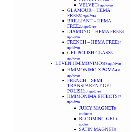
5 προϊόντα
VELVET
4 προϊόντα
GLAMOUR – HEMA
FREE
52 προϊόντα
BRILLIANT – HEMA
FREE
20 προϊόντα
DIAMOND – HEMA FREE
4
προϊόντα
FRENCH – HEMA FREE
14
προϊόντα
GEL POLISH GLASS
6
προϊόντα
LEVEN ΗΜΙΜΟΝΙΜΟ
518 προϊόντα
ΗΜΙΜΟΝΙΜΟ ΧΡΩΜΑ
431
προϊόντα
FRENCH – SEMI
TRANSPARENT GEL
POLISH
18 προϊόντα
HMIMONIMA EFFECTS
47
προϊόντα
JUICY MAGNET
8
προϊόντα
BLOOMING GEL
1
προϊόν
SATIN MAGNET
9