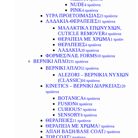
NUDE
4 προϊόντα
PINK
4 προϊόντα
ΥΓΡΑ ΠΡΟΕΤΟΙΜΑΣΙΑΣ
23 προϊόντα
ΛΑΔΑΚΙΑ-ΘΕΡΑΠΕΙΕΣ
31 προϊόντα
ΜΑΛΑΚΤΙΚΑ ΕΠΩΝΥΧΙΩΝ,
CUTICLE REMOVER
4 προϊόντα
ΘΕΡΑΠΕΙΑ ΜΕ ΧΡΩΜΑ
1 προϊόν
ΘΕΡΑΠΕΙΕΣ
4 προϊόντα
ΛΑΔΑΚΙΑ
20 προϊόντα
ΦΟΡΜΕΣ/NAIL FORMS
10 προϊόντα
ΒΕΡΝΙΚΙ ΑΠΛΟ
231 προϊόντα
ΒΕΡΝΙΚΙ ΑΠΛΟ
52 προϊόντα
ALEZORI – ΒΕΡΝΙΚΙΑ ΝΥΧΙΩΝ
(CLASSIC)
16 προϊόντα
KINETICS – ΒΕΡΝΙΚΙ ΔΙΑΡΚΕΙΑΣ
120
προϊόντα
BOTANICA
6 προϊόντα
FUSION
8 προϊόντα
CURIOUS
7 προϊόντα
SENSORY
8 προϊόντα
ΘΕΡΑΠΕΙΕΣ
11 προϊόντα
ΘΕΡΑΠΕΙΑ ΜΕ ΧΡΩΜΑ
7 προϊόντα
ΑΠΛΗ ΒΑΣΗ/BASE COAT
2 προϊόντα
TOP COAT
7 προϊόντα