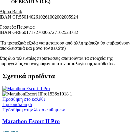
OF BEAUTY O.E.)
Alpha Bank
ΙΒΑΝ GR5501402610261002002005924
Τράπεζα Πειραιώς
ΙΒΑΝ GR8601717270006727162523782
(Τα τραπεζικά έξοδα για μεταφορά από άλλη τράπεζα θα επιβαρύνουν
αποκλειστικά και μόνο τον πελάτη)
Στις δυο τελευταίες περιπτώσεις απαιτούνται τα στοιχεία της
παραγγελίας να αναγράφονται στην αιτιολογία της κατάθεσης.
Σχετικά προϊόντα
Προσθήκη στο καλάθι
Προεπισκόπηση
Πρόσθήκη στην λίστα επιθυμιών
Marathon Escort II Pro