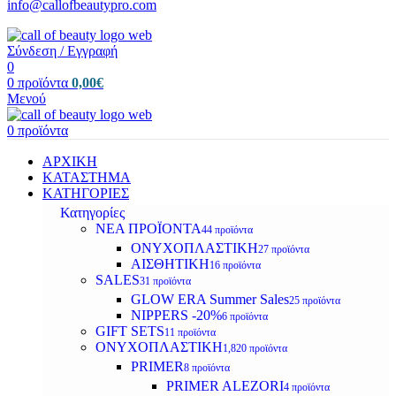
info@callofbeautypro.com
Σύνδεση / Εγγραφή
0
0
προϊόντα
0,00
€
Μενού
0
προϊόντα
ΑΡΧΙΚΗ
ΚΑΤΑΣΤΗΜΑ
ΚΑΤΗΓΟΡΙΕΣ
Κατηγορίες
ΝΕΑ ΠΡΟΪΟΝΤΑ
44 προϊόντα
ΟΝΥΧΟΠΛΑΣΤΙΚΗ
27 προϊόντα
ΑΙΣΘΗΤΙΚΗ
16 προϊόντα
SALES
31 προϊόντα
GLOW ERA Summer Sales
25 προϊόντα
NIPPERS -20%
6 προϊόντα
GIFT SETS
11 προϊόντα
ΟΝΥΧΟΠΛΑΣΤΙΚΗ
1,820 προϊόντα
PRIMER
8 προϊόντα
PRIMER ALEZORI
4 προϊόντα