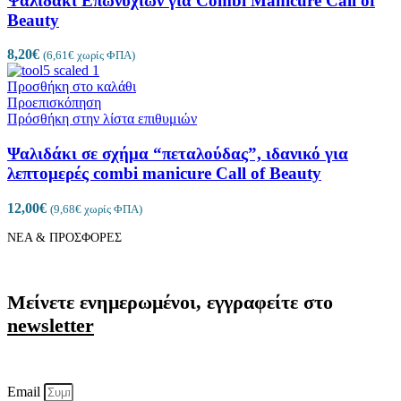
Ψαλιδάκι Επωνυχίων για Combi Manicure Call of
Beauty
8,20
€
(
6,61
€
χωρίς ΦΠΑ)
Προσθήκη στο καλάθι
Προεπισκόπηση
Πρόσθήκη στην λίστα επιθυμιών
Ψαλιδάκι σε σχήμα “πεταλούδας”, ιδανικό για
λεπτομερές combi manicure Call of Beauty
12,00
€
(
9,68
€
χωρίς ΦΠΑ)
ΝΕΑ & ΠΡΟΣΦΟΡΕΣ
Μείνετε ενημερωμένοι, εγγραφείτε στο
newsletter
Email