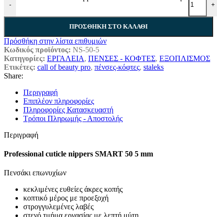
-
+
ΠΡΟΣΘΉΚΗ ΣΤΟ ΚΑΛΆΘΙ
Πρόσθήκη στην λίστα επιθυμιών
Κωδικός προϊόντος:
NS-50-5
Κατηγορίες:
ΕΡΓΑΛΕΙΑ
,
ΠΕΝΣΕΣ - ΚΟΦΤΕΣ
,
ΕΞΟΠΛΙΣΜΟΣ
Ετικέτες:
call of beauty pro
,
πένσες-κόφτες
,
staleks
Share:
Περιγραφή
Επιπλέον πληροφορίες
Πληροφορίες Κατασκευαστή
Τρόποι Πληρωμής - Αποστολής
Περιγραφή
Professional cuticle nippers SMART 50 5 mm
Πενσάκι επωνυχίων
κεκλιμένες ευθείες άκρες κοπής
κοπτικό μέρος με προεξοχή
στρογγυλεμένες λαβές
στενό τμήμα εργασίας με λεπτή μύτη