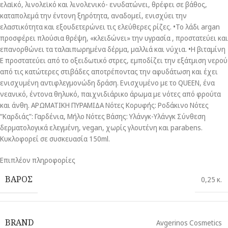
ελαϊκό, λινολεϊκό και λινολενικό- ενυδατώνει, θρέφει σε βάθος,
καταπολεμά την έντονη ξηρότητα, αναδομεί, ενισχύει την
ελαστικότητα και εξουδετερώνει τις ελεύθερες ρίζες. •Το λάδι argan
προσφέρει πλούσια θρέψη, «κλειδώνει» την υγρασία , προστατεύει και
επανορθώνει τα ταλαιπωρημένα δέρμα, μαλλιά και νύχια. •Η βιταμίνη
Ε προστατεύει από το οξειδωτικό στρες, εμποδίζει την εξάτμιση νερού
από τις κατώτερες στιβάδες αποτρέποντας την αφυδάτωση και έχει
ενισχυμένη αντιφλεγμονώδη δράση. Ενισχυμένο με το QUEEN, ένα
νεανικό, έντονα θηλυκό, παιχνιδιάρικο άρωμα με νότες από φρούτα
και άνθη. ΑΡΩΜΑΤΙΚΗ ΠΥΡΑΜΙΔΑ Νότες Κορυφής: Ροδάκινο Νότες
“Καρδιάς”: Γαρδένια, Μήλο Νότες Βάσης: Υλάνγκ-Υλάνγκ Σύνθεση
δερματολογικά ελεγμένη, vegan, χωρίς γλουτένη και parabens.
Κυκλοφορεί σε συσκευασία 150ml.
Επιπλέον πληροφορίες
ΒΑΡΟΣ
0,25 κ.
BRAND
Avgerinos Cosmetics