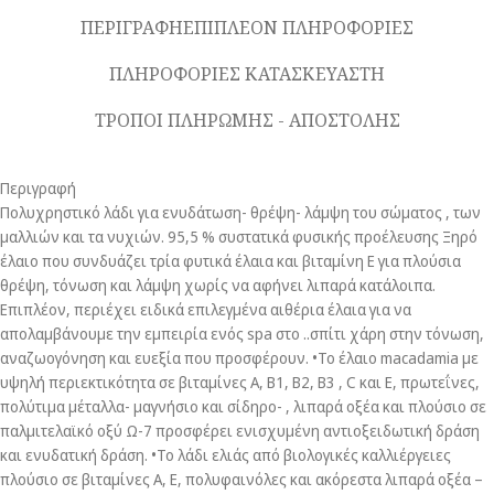
ΠΕΡΙΓΡΑΦΗ
ΕΠΙΠΛΕΟΝ ΠΛΗΡΟΦΟΡΙΕΣ
ΠΛΗΡΟΦΟΡΙΕΣ ΚΑΤΑΣΚΕΥΑΣΤΗ
ΤΡΟΠΟΙ ΠΛΗΡΩΜΗΣ - ΑΠΟΣΤΟΛΗΣ
Περιγραφή
Πολυχρηστικό λάδι για ενυδάτωση- θρέψη- λάμψη του σώματος , των
μαλλιών και τα νυχιών. 95,5 % συστατικά φυσικής προέλευσης Ξηρό
έλαιο που συνδυάζει τρία φυτικά έλαια και βιταμίνη Ε για πλούσια
θρέψη, τόνωση και λάμψη χωρίς να αφήνει λιπαρά κατάλοιπα.
Επιπλέον, περιέχει ειδικά επιλεγμένα αιθέρια έλαια για να
απολαμβάνουμε την εμπειρία ενός spa στο ..σπίτι χάρη στην τόνωση,
αναζωογόνηση και ευεξία που προσφέρουν. •Το έλαιο macadamia με
υψηλή περιεκτικότητα σε βιταμίνες Α, Β1, Β2, Β3 , C και Ε, πρωτεΐνες,
πολύτιμα μέταλλα- μαγνήσιο και σίδηρο- , λιπαρά οξέα και πλούσιο σε
παλμιτελαϊκό οξύ Ω-7 προσφέρει ενισχυμένη αντιοξειδωτική δράση
και ενυδατική δράση. •Το λάδι ελιάς από βιολογικές καλλιέργειες
πλούσιο σε βιταμίνες Α, Ε, πολυφαινόλες και ακόρεστα λιπαρά οξέα –