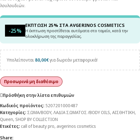
λουλουδιών.
ΕΚΠΤΩΣΗ 25% ΣΤΑ AVGERINOS COSMETICS
-25%
Η έκπτωση προστίθεται αυτόματα στο ταμείο, κατά την
ολοκλήρωση της παραγγελίας.
Υπολείπονται
80,00
€
για δωρεάν μεταφορικά!
Προσωρινά μη διαθέσιμο
Πρόσθήκη στην λίστα επιθυμιών
Κωδικός προϊόντος:
5207201000487
Κατηγορίες:
ΣΩΜΑ/BODY
,
ΛΑΔΙΑ ΣΩΜΑΤΟΣ /BODY OILS
,
ΑΙΣΘΗΤΙΚΗ
,
Queen
,
SHOP BY COLLECTION
Ετικέτες:
call of beauty pro
,
avgerinos cosmetics
Share: