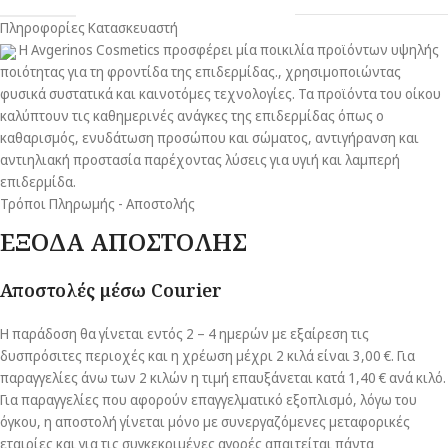
Πληροφορίες Κατασκευαστή
Η Avgerinos Cosmetics προσφέρει μία ποικιλία προϊόντων υψηλής
ποιότητας για τη φροντίδα της επιδερμίδας., χρησιμοποιώντας
φυσικά συστατικά και καινοτόμες τεχνολογίες. Τα προϊόντα του οίκου
καλύπτουν τις καθημερινές ανάγκες της επιδερμίδας όπως ο
καθαρισμός, ενυδάτωση προσώπου και σώματος, αντιγήρανση και
αντιηλιακή προστασία παρέχοντας λύσεις για υγιή και λαμπερή
επιδερμίδα.
Τρόποι Πληρωμής - Αποστολής
ΕΞΟΔΑ ΑΠΟΣΤΟΛΗΣ
Αποστολές μέσω Courier
Η παράδοση θα γίνεται εντός 2 – 4 ημερών με εξαίρεση τις
δυσπρόσιτες περιοχές και η χρέωση μέχρι 2 κιλά είναι 3,00 €. Για
παραγγελίες άνω των 2 κιλών η τιμή επαυξάνεται κατά 1,40 € ανά κιλό.
Για παραγγελίες που αφορούν επαγγελματικό εξοπλισμό, λόγω του
όγκου, η αποστολή γίνεται μόνο με συνεργαζόμενες μεταφορικές
εταιρίες και για τις συγκεκριμένες αγορές απαιτείται πάντα