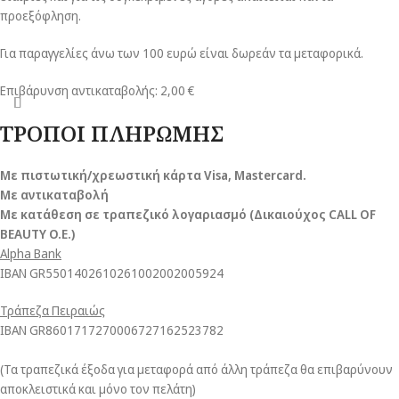
προεξόφληση.
Για παραγγελίες άνω των 100 ευρώ είναι δωρεάν τα μεταφορικά.
Επιβάρυνση αντικαταβολής: 2,00 €
ΤΡΟΠΟΙ ΠΛΗΡΩΜΗΣ
Με πιστωτική/χρεωστική κάρτα Visa
, Mastercard.
Με αντικαταβολή
Με κατάθεση σε τραπεζικό λογαριασμό (Δικαιούχος CALL OF
BEAUTY O.E.)
Alpha Bank
ΙΒΑΝ GR5501402610261002002005924
Τράπεζα Πειραιώς
ΙΒΑΝ GR8601717270006727162523782
(Τα τραπεζικά έξοδα για μεταφορά από άλλη τράπεζα θα επιβαρύνουν
αποκλειστικά και μόνο τον πελάτη)