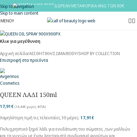
ΔΩΡΕΑΝ ΜΕΤΑΦΟΡΙΚΑ ΑΝΩ ΤΩΝ 80€
Skip to navigation
Skip to main content
ΜΕΝΟΥ
Κλικ για μεγέθυνση
Αρχική σελίδα
/
ΑΙΣΘΗΤΙΚΗ
/
ΣΩΜΑ/BODY
/
SHOP BY COLLECTION
Επιστροφή στα προϊόντα
QUEEN ΛΑΔΙ 150ml
17,91
€
(
14,44
€
χωρίς ΦΠΑ)
Χαμηλότερη τιμή τις τελευταίες 30 μέρες:
17,91
€
Πολυχρηστικό ξηρό λάδι για ενυδάτωση του σώματος ,των μαλλιών
και τα νυχιών με έναν λαχταριστό συνδυασμό φρούτων και