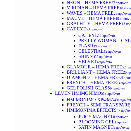
NEON – HEMA FREE
27 προϊόντα
VIRIDIAN – HEMA FREE
18 προϊ
WAVES – HEMA FREE
28 προϊόντα
MAUVE – HEMA FREE
19 προϊόντ
GRAPHITE – HEMA FREE
15 προ
CAT EYE
53 προϊόντα
CAT EYE
12 προϊόντα
PRETTY WOMAN – CAT
FLASH
19 προϊόντα
CELESTIAL
12 προϊόντα
SHINNY
5 προϊόντα
VELVET
4 προϊόντα
GLAMOUR – HEMA FREE
52 πρ
BRILLIANT – HEMA FREE
20 πρ
DIAMOND – HEMA FREE
4 προϊ
FRENCH – HEMA FREE
14 προϊόν
GEL POLISH GLASS
6 προϊόντα
LEVEN ΗΜΙΜΟΝΙΜΟ
518 προϊόντα
ΗΜΙΜΟΝΙΜΟ ΧΡΩΜΑ
431 προϊόν
FRENCH – SEMI TRANSPARE
HMIMONIMA EFFECTS
47 προϊόν
JUICY MAGNET
8 προϊόντα
BLOOMING GEL
1 προϊόν
SATIN MAGNET
9 προϊόντα