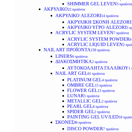
SHIMMER GEL LEVEN
5 προϊόντα
ΑΚΡΥΛΙΚΟ
22 προϊόντα
ΑΚΡΥΛΙΚΟ ALEZORI
14 προϊόντα
ΑΚΡΥΛΙΚΗ ΣΚΟΝΗ ALEZORI
ΑΚΡΥΛΙΚΟ ΥΓΡΟ ALEZORI
5 π
ACRYLIC SYSTEM LEVEN
7 προϊόντα
ACRYLIC SYSTEM POWDER
6
ACRYLIC LIQUID LEVEN
2 προ
NAIL ART ΠΡΟΪΟΝΤΑ
159 προϊόντα
LINERS
6 προϊόντα
ΔΙΑΚΟΣΜΗΤΙΚΑ
2 προϊόντα
ΑΥΤΟΚΟΛΛΗΤΑ ΓΑΛΛΙΚΟΥ
1 
NAIL ART GEL
61 προϊόντα
PLATINUM GEL
4 προϊόντα
OMBRE GEL
15 προϊόντα
FLOWER GEL
13 προϊόντα
LUNAR
5 προϊόντα
METALLIC GEL
2 προϊόντα
PEARL GEL
6 προϊόντα
SPIDER GEL
2 προϊόντα
PAINTING GEL UV/LED
10 προϊό
ΣΚΟΝΕΣ
90 προϊόντα
DISCO POWDER
7 προϊόντα