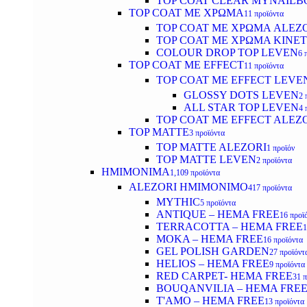
TOP COAT CLEAR MYNAILB
TOP COAT ΜΕ ΧΡΩΜΑ
11 προϊόντα
TOP COAT ΜΕ ΧΡΩΜΑ ALEZ
TOP COAT ΜΕ ΧΡΩΜΑ KINET
COLOUR DROP TOP LEVEN
6 
TOP COAT ΜΕ EFFECT
11 προϊόντα
TOP COAT ME EFFECT LEVE
GLOSSY DOTS LEVEN
2 
ALL STAR TOP LEVEN
4 
TOP COAT ME EFFECT ALEZ
TOP MATTE
3 προϊόντα
TOP MATTE ALEZORI
1 προϊόν
TOP MATTE LEVEN
2 προϊόντα
ΗΜΙΜΟΝΙΜΑ
1,109 προϊόντα
ALEZORI ΗΜΙΜΟΝΙΜΟ
417 προϊόντα
MYTHIC
5 προϊόντα
ANTIQUE – HEMA FREE
16 προϊ
TERRACOTTA – HEMA FREE
1
MOKA – HEMA FREE
16 προϊόντα
GEL POLISH GARDEN
27 προϊόντ
HELIOS – HEMA FREE
9 προϊόντα
RED CARPET- HEMA FREE
31 
BOUQANVILIA – HEMA FRE
T'AMO – HEMA FREE
13 προϊόντα