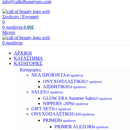
info@callofbeautypro.com
Σύνδεση / Εγγραφή
0
0
προϊόντα
0,00
€
Μενού
0
προϊόντα
ΑΡΧΙΚΗ
ΚΑΤΑΣΤΗΜΑ
ΚΑΤΗΓΟΡΙΕΣ
Κατηγορίες
ΝΕΑ ΠΡΟΪΟΝΤΑ
44 προϊόντα
ΟΝΥΧΟΠΛΑΣΤΙΚΗ
27 προϊόντα
ΑΙΣΘΗΤΙΚΗ
16 προϊόντα
SALES
31 προϊόντα
GLOW ERA Summer Sales
25 προϊόντα
NIPPERS -20%
6 προϊόντα
GIFT SETS
11 προϊόντα
ΟΝΥΧΟΠΛΑΣΤΙΚΗ
1,820 προϊόντα
PRIMER
8 προϊόντα
PRIMER ALEZORI
4 προϊόντα