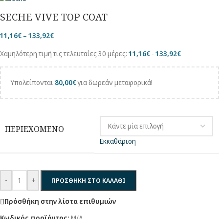
SECHE VIVE TOP COAT
11,16
€
–
133,92
€
Χαμηλότερη τιμή τις τελευταίες 30 μέρες:
11,16
€
-
133,92
€
Υπολείπονται
80,00
€
για δωρεάν μεταφορικά!
ΠΕΡΙΕΧΟΜΕΝΟ
Εκκαθάριση
-
+
ΠΡΟΣΘΗΚΗ ΣΤΟ ΚΑΛΑΘΙ
Πρόσθήκη στην λίστα επιθυμιών
Κωδικός προϊόντος:
Μ/Δ