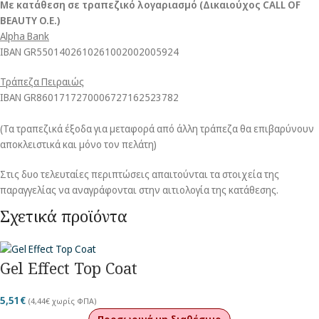
Με κατάθεση σε τραπεζικό λογαριασμό (Δικαιούχος CALL OF
BEAUTY O.E.)
Alpha Bank
ΙΒΑΝ GR5501402610261002002005924
Τράπεζα Πειραιώς
ΙΒΑΝ GR8601717270006727162523782
(Τα τραπεζικά έξοδα για μεταφορά από άλλη τράπεζα θα επιβαρύνουν
αποκλειστικά και μόνο τον πελάτη)
Στις δυο τελευταίες περιπτώσεις απαιτούνται τα στοιχεία της
παραγγελίας να αναγράφονται στην αιτιολογία της κατάθεσης.
Σχετικά προϊόντα
Gel Effect Top Coat
5,51
€
(
4,44
€
χωρίς ΦΠΑ)