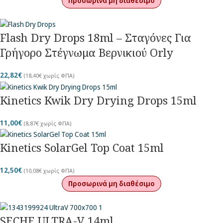
Προσωρινά μη διαθέσιμο
Flash Dry Drops 18ml – Σταγόνες Για
Γρήγορο Στέγνωμα Βερνικιού Orly
22,82
€
(
18,40
€
χωρίς ΦΠΑ)
Kinetics Kwik Dry Drying Drops 15ml
11,00
€
(
8,87
€
χωρίς ΦΠΑ)
Kinetics SolarGel Top Coat 15ml
12,50
€
(
10,08
€
χωρίς ΦΠΑ)
Προσωρινά μη διαθέσιμο
SECHE ULTRA-V 14ml