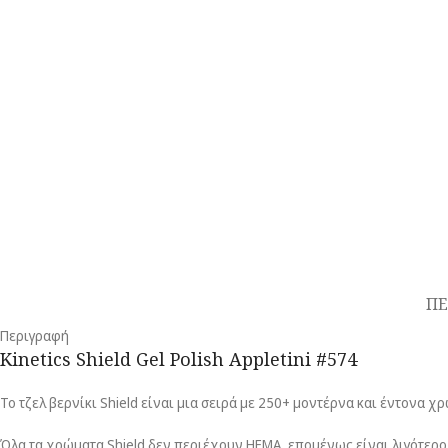
ΠΕ
Περιγραφή
Kinetics Shield Gel Polish Appletini #574
Το τζελ βερνίκι Shield είναι μια σειρά με 250+ μοντέρνα και έντον
Όλα τα χρώματα Shield δεν περιέχουν HEMA, επομένως είναι λιγότερο