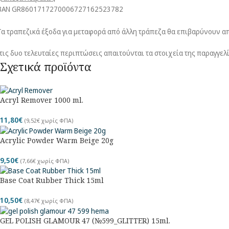
ΒΑΝ GR8601717270006727162523782
Τα τραπεζικά έξοδα για μεταφορά από άλλη τράπεζα θα επιβαρύνουν απ
τις δυο τελευταίες περιπτώσεις απαιτούνται τα στοιχεία της παραγγελ
Σχετικά προϊόντα
Acryl Remover 1000 ml.
11,80
€
(
9,52
€
χωρίς ΦΠΑ)
Acrylic Powder Warm Beige 20g
9,50
€
(
7,66
€
χωρίς ΦΠΑ)
Base Coat Rubber Thick 15ml
10,50
€
(
8,47
€
χωρίς ΦΠΑ)
GEL POLISH GLAMOUR 47 (№599_GLITTER) 15ml.