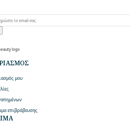
Η
ΡΙΑΣΜΟΣ
ιασμός μου
λίες
γαπημένων
μα επιβράβευσης
ΙΜΑ