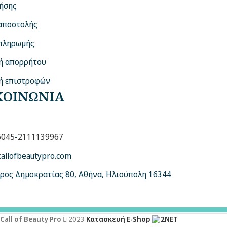
ήσης
αποστολής
πληρωμής
ή απορρήτου
ή επιστροφών
ΚΟΙΝΩΝΙΑ
6045
-
2111139967
callofbeautypro.com
ρος Δημοκρατίας 80, Αθήνα, Ηλιούπολη 16344
Call of Beauty Pro
2023
Κατασκευή E-Shop
2NET