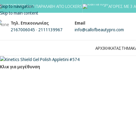
Skip to navigation
24/7 ΠΑΡΑΛΑΒΗ ΑΠΟ LOCKERS
ΑΓΟΡΕΣ ΜΕ 3 
Skip to main content
Τηλ. Επικοινωνίας
Email
2167006045
-
2111139967
info@callofbeautypro.com
ΑΡΧΙΚΗ
ΚΑΤΑΣΤΗΜΑ
Κ
Κλικ για μεγέθυνση