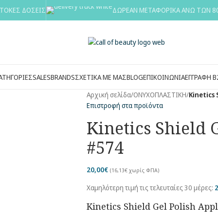
ΑΤΟΚΕΣ ΔΟΣΕΙΣ
ΔΩΡΕΑΝ ΜΕΤΑΦΟΡΙΚΑ ΑΝΩ ΤΩΝ 8
ΑΤΗΓΟΡΙΕΣ
SALES
BRANDS
ΣΧΕΤΙΚΑ ΜΕ ΜΑΣ
BLOG
ΕΠΙΚΟΙΝΩΝΙΑ
ΕΓΓΡΑΦΉ Β
Αρχική σελίδα
/
ΟΝΥΧΟΠΛΑΣΤΙΚΗ
/
Kinetics 
Επιστροφή στα προϊόντα
Kinetics Shield 
#574
20,00
€
(
16,13
€
χωρίς ΦΠΑ)
Χαμηλότερη τιμή τις τελευταίες 30 μέρες:
Kinetics Shield Gel Polish Appl