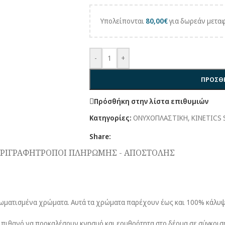
Υπολείπονται
80,00
€
για δωρεάν μεταφ
-
+
ΠΡΟΣΘΉ
Πρόσθήκη στην λίστα επιθυμιών
Κατηγορίες:
ΟΝΥΧΟΠΛΑΣΤΙΚΗ
,
KINETICS
Share:
ΡΙΓΡΑΦΉ
ΤΡΌΠΟΙ ΠΛΗΡΩΜΉΣ - ΑΠΟΣΤΟΛΉΣ
α χρωματισμένα χρώματα. Αυτά τα χρώματα παρέχουν έως και 100% κάλυ
 πιθανό να προκαλέσουν κνησμό και ερυθρότητα στο δέρμα σε σύγκρισ