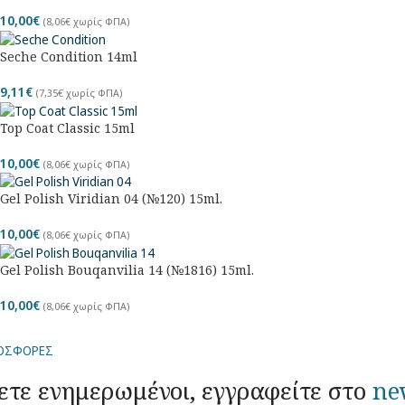
10,00
€
(
8,06
€
χωρίς ΦΠΑ)
Seche Condition 14ml
9,11
€
(
7,35
€
χωρίς ΦΠΑ)
Top Coat Classic 15ml
10,00
€
(
8,06
€
χωρίς ΦΠΑ)
Gel Polish Viridian 04 (№120) 15ml.
10,00
€
(
8,06
€
χωρίς ΦΠΑ)
Gel Polish Bouqanvilia 14 (№1816) 15ml.
10,00
€
(
8,06
€
χωρίς ΦΠΑ)
ΡΟΣΦΟΡΕΣ
ετε ενημερωμένοι, εγγραφείτε στο
ne