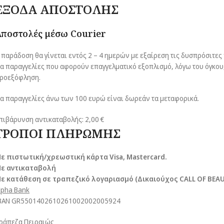
ΕΞΟΔΑ ΑΠΟΣΤΟΛΗΣ
Αποστολές μέσω Courier
 παράδοση θα γίνεται εντός 2 – 4 ημερών με εξαίρεση τις δυσπρόσιτες π
ια παραγγελίες που αφορούν επαγγελματικό εξοπλισμό, λόγω του όγκου,
ροεξόφληση.
ια παραγγελίες άνω των 100 ευρώ είναι δωρεάν τα μεταφορικά.
πιβάρυνση αντικαταβολής: 2,00 €
ΤΡΟΠΟΙ ΠΛΗΡΩΜΗΣ
ε πιστωτική/χρεωστική κάρτα Visa
, Mastercard.
ε αντικαταβολή
ε κατάθεση σε τραπεζικό λογαριασμό (Δικαιούχος CALL OF BEAUT
lpha Bank
ΒΑΝ GR5501402610261002002005924
ράπεζα Πειραιώς