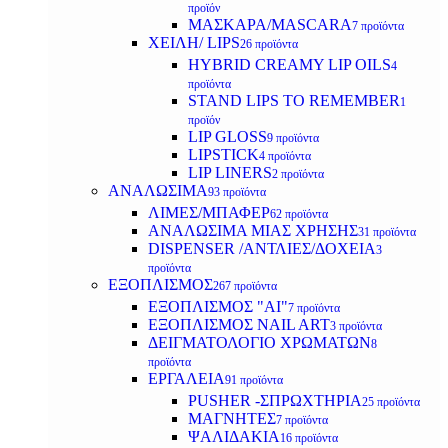
προϊόν
ΜΑΣΚΑΡΑ/MASCARA
7 προϊόντα
ΧΕΙΛΗ/ LIPS
26 προϊόντα
HYBRID CREAMY LIP OILS
4
προϊόντα
STAND LIPS TO REMEMBER
1
προϊόν
LIP GLOSS
9 προϊόντα
LIPSTICK
4 προϊόντα
LIP LINERS
2 προϊόντα
ΑΝΑΛΩΣΙΜΑ
93 προϊόντα
ΛΙΜΕΣ/ΜΠΑΦΕΡ
62 προϊόντα
ΑΝΑΛΩΣΙΜΑ ΜΙΑΣ ΧΡΗΣΗΣ
31 προϊόντα
DISPENSER /ΑΝΤΛΙΕΣ/ΔΟΧΕΙΑ
3
προϊόντα
ΕΞΟΠΛΙΣΜΟΣ
267 προϊόντα
ΕΞΟΠΛΙΣΜΟΣ "AI"
7 προϊόντα
ΕΞΟΠΛΙΣΜΟΣ NAIL ART
3 προϊόντα
ΔΕΙΓΜΑΤΟΛΟΓΙΟ ΧΡΩΜΑΤΩΝ
8
προϊόντα
ΕΡΓΑΛΕΙΑ
91 προϊόντα
PUSHER -ΣΠΡΩΧΤΗΡΙΑ
25 προϊόντα
ΜΑΓΝΗΤΕΣ
7 προϊόντα
ΨΑΛΙΔΑΚΙΑ
16 προϊόντα