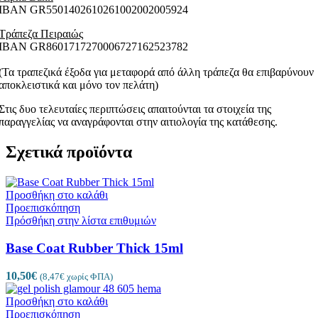
ΙΒΑΝ GR5501402610261002002005924
Τράπεζα Πειραιώς
ΙΒΑΝ GR8601717270006727162523782
(Τα τραπεζικά έξοδα για μεταφορά από άλλη τράπεζα θα επιβαρύνουν
αποκλειστικά και μόνο τον πελάτη)
Στις δυο τελευταίες περιπτώσεις απαιτούνται τα στοιχεία της
παραγγελίας να αναγράφονται στην αιτιολογία της κατάθεσης.
Σχετικά προϊόντα
Προσθήκη στο καλάθι
Προεπισκόπηση
Πρόσθήκη στην λίστα επιθυμιών
Base Coat Rubber Thick 15ml
10,50
€
(
8,47
€
χωρίς ΦΠΑ)
Προσθήκη στο καλάθι
Προεπισκόπηση