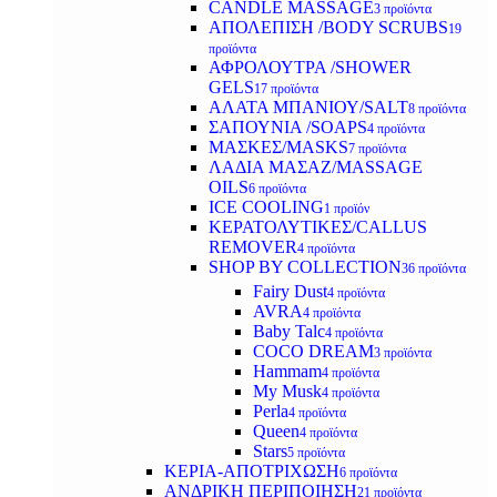
CANDLE MASSAGE
3 προϊόντα
ΑΠΟΛΕΠΙΣΗ /BODY SCRUBS
19
προϊόντα
ΑΦΡΟΛΟΥΤΡΑ /SHOWER
GELS
17 προϊόντα
ΑΛΑΤΑ ΜΠΑΝΙΟΥ/SALT
8 προϊόντα
ΣΑΠΟΥΝΙΑ /SOAPS
4 προϊόντα
ΜΑΣΚΕΣ/MASKS
7 προϊόντα
ΛΑΔΙΑ ΜΑΣΑΖ/MASSAGE
OILS
6 προϊόντα
ICE COOLING
1 προϊόν
ΚΕΡΑΤΟΛΥΤΙΚΕΣ/CALLUS
REMOVER
4 προϊόντα
SHOP BY COLLECTION
36 προϊόντα
Fairy Dust
4 προϊόντα
AVRA
4 προϊόντα
Baby Talc
4 προϊόντα
COCO DREAM
3 προϊόντα
Hammam
4 προϊόντα
My Musk
4 προϊόντα
Perla
4 προϊόντα
Queen
4 προϊόντα
Stars
5 προϊόντα
ΚΕΡΙΑ-ΑΠΟΤΡΙΧΩΣΗ
6 προϊόντα
ΑΝΔΡΙΚΗ ΠΕΡΙΠΟΙΗΣΗ
21 προϊόντα