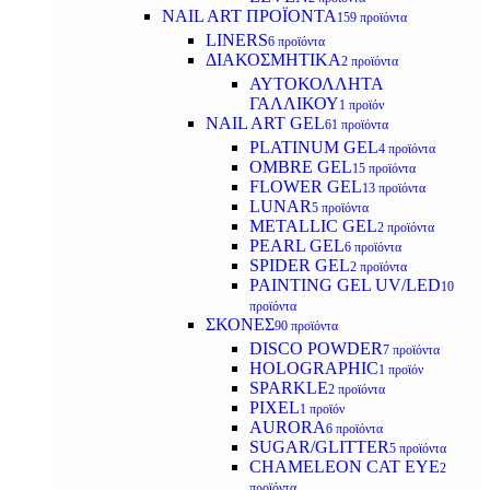
NAIL ART ΠΡΟΪΟΝΤΑ
159 προϊόντα
LINERS
6 προϊόντα
ΔΙΑΚΟΣΜΗΤΙΚΑ
2 προϊόντα
ΑΥΤΟΚΟΛΛΗΤΑ
ΓΑΛΛΙΚΟΥ
1 προϊόν
NAIL ART GEL
61 προϊόντα
PLATINUM GEL
4 προϊόντα
OMBRE GEL
15 προϊόντα
FLOWER GEL
13 προϊόντα
LUNAR
5 προϊόντα
METALLIC GEL
2 προϊόντα
PEARL GEL
6 προϊόντα
SPIDER GEL
2 προϊόντα
PAINTING GEL UV/LED
10
προϊόντα
ΣΚΟΝΕΣ
90 προϊόντα
DISCO POWDER
7 προϊόντα
HOLOGRAPHIC
1 προϊόν
SPARKLE
2 προϊόντα
PIXEL
1 προϊόν
AURORA
6 προϊόντα
SUGAR/GLITTER
5 προϊόντα
CHAMELEON CAT EYE
2
προϊόντα