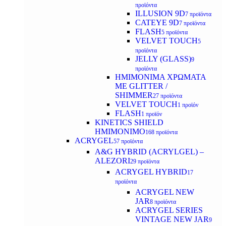
προϊόντα
ILLUSION 9D
7 προϊόντα
CATEYE 9D
7 προϊόντα
FLASH
5 προϊόντα
VELVET TOUCH
5
προϊόντα
JELLY (GLASS)
9
προϊόντα
ΗΜΙΜΟΝΙΜA ΧΡΩΜΑΤΑ
ΜΕ GLITTER /
SHIMMER
27 προϊόντα
VELVET TOUCH
1 προϊόν
FLASH
1 προϊόν
KINETICS SHIELD
ΗΜΙΜΟΝΙΜΟ
168 προϊόντα
ACRYGEL
57 προϊόντα
A&G HYBRID (ACRYLGEL) –
ALEZORI
29 προϊόντα
ACRYGEL HYBRID
17
προϊόντα
ACRYGEL NEW
JAR
8 προϊόντα
ACRYGEL SERIES
VINTAGE NEW JAR
9