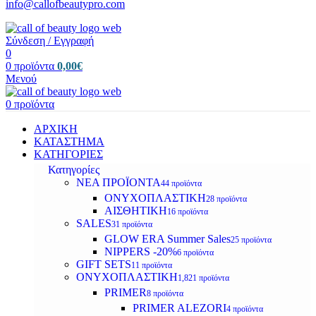
info@callofbeautypro.com
Σύνδεση / Εγγραφή
0
0
προϊόντα
0,00
€
Μενού
0
προϊόντα
ΑΡΧΙΚΗ
ΚΑΤΑΣΤΗΜΑ
ΚΑΤΗΓΟΡΙΕΣ
Κατηγορίες
ΝΕΑ ΠΡΟΪΟΝΤΑ
44 προϊόντα
ΟΝΥΧΟΠΛΑΣΤΙΚΗ
28 προϊόντα
ΑΙΣΘΗΤΙΚΗ
16 προϊόντα
SALES
31 προϊόντα
GLOW ERA Summer Sales
25 προϊόντα
NIPPERS -20%
6 προϊόντα
GIFT SETS
11 προϊόντα
ΟΝΥΧΟΠΛΑΣΤΙΚΗ
1,821 προϊόντα
PRIMER
8 προϊόντα
PRIMER ALEZORI
4 προϊόντα