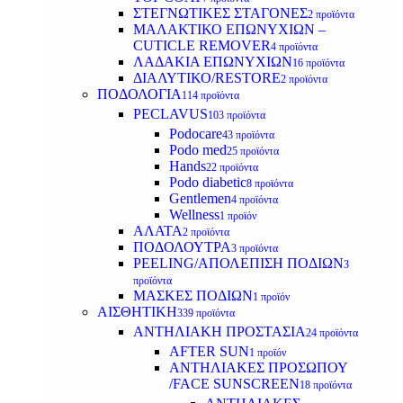
ΣΤΕΓΝΩΤΙΚΕΣ ΣΤΑΓΟΝΕΣ
2 προϊόντα
ΜΑΛΑΚΤΙΚΟ ΕΠΩΝΥΧΙΩΝ –
CUTICLE REMOVER
4 προϊόντα
ΛΑΔΑΚΙΑ ΕΠΩΝΥΧΙΩΝ
16 προϊόντα
ΔΙΑΛΥΤΙΚΟ/RESTORE
2 προϊόντα
ΠΟΔΟΛΟΓΙΑ
114 προϊόντα
PECLAVUS
103 προϊόντα
Podocare
43 προϊόντα
Podo med
25 προϊόντα
Hands
22 προϊόντα
Podo diabetic
8 προϊόντα
Gentlemen
4 προϊόντα
Wellness
1 προϊόν
ΑΛΑΤΑ
2 προϊόντα
ΠΟΔΟΛΟΥΤΡΑ
3 προϊόντα
PEELING/ΑΠΟΛΕΠΙΣΗ ΠΟΔΙΩΝ
3
προϊόντα
ΜΑΣΚΕΣ ΠΟΔΙΩΝ
1 προϊόν
ΑΙΣΘΗΤΙΚΗ
339 προϊόντα
ΑΝΤΗΛΙΑΚΗ ΠΡΟΣΤΑΣΙΑ
24 προϊόντα
AFTER SUN
1 προϊόν
ΑΝΤΗΛΙΑΚΕΣ ΠΡΟΣΩΠΟΥ
/FACE SUNSCREEN
18 προϊόντα