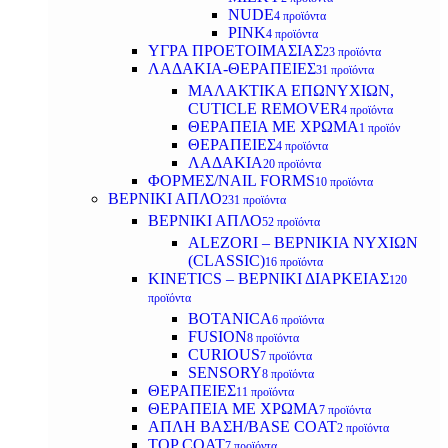
NUDE
4 προϊόντα
PINK
4 προϊόντα
ΥΓΡΑ ΠΡΟΕΤΟΙΜΑΣΙΑΣ
23 προϊόντα
ΛΑΔΑΚΙΑ-ΘΕΡΑΠΕΙΕΣ
31 προϊόντα
ΜΑΛΑΚΤΙΚΑ ΕΠΩΝΥΧΙΩΝ,
CUTICLE REMOVER
4 προϊόντα
ΘΕΡΑΠΕΙΑ ΜΕ ΧΡΩΜΑ
1 προϊόν
ΘΕΡΑΠΕΙΕΣ
4 προϊόντα
ΛΑΔΑΚΙΑ
20 προϊόντα
ΦΟΡΜΕΣ/NAIL FORMS
10 προϊόντα
ΒΕΡΝΙΚΙ ΑΠΛΟ
231 προϊόντα
ΒΕΡΝΙΚΙ ΑΠΛΟ
52 προϊόντα
ALEZORI – ΒΕΡΝΙΚΙΑ ΝΥΧΙΩΝ
(CLASSIC)
16 προϊόντα
KINETICS – ΒΕΡΝΙΚΙ ΔΙΑΡΚΕΙΑΣ
120
προϊόντα
BOTANICA
6 προϊόντα
FUSION
8 προϊόντα
CURIOUS
7 προϊόντα
SENSORY
8 προϊόντα
ΘΕΡΑΠΕΙΕΣ
11 προϊόντα
ΘΕΡΑΠΕΙΑ ΜΕ ΧΡΩΜΑ
7 προϊόντα
ΑΠΛΗ ΒΑΣΗ/BASE COAT
2 προϊόντα
TOP COAT
7 προϊόντα