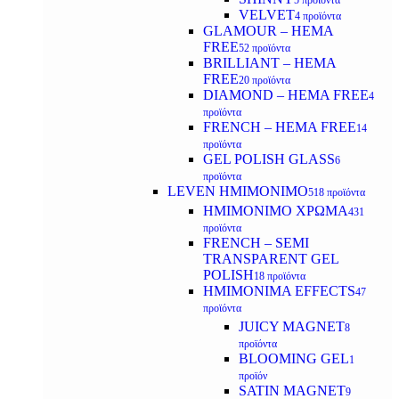
5 προϊόντα
VELVET
4 προϊόντα
GLAMOUR – HEMA
FREE
52 προϊόντα
BRILLIANT – HEMA
FREE
20 προϊόντα
DIAMOND – HEMA FREE
4
προϊόντα
FRENCH – HEMA FREE
14
προϊόντα
GEL POLISH GLASS
6
προϊόντα
LEVEN ΗΜΙΜΟΝΙΜΟ
518 προϊόντα
ΗΜΙΜΟΝΙΜΟ ΧΡΩΜΑ
431
προϊόντα
FRENCH – SEMI
TRANSPARENT GEL
POLISH
18 προϊόντα
HMIMONIMA EFFECTS
47
προϊόντα
JUICY MAGNET
8
προϊόντα
BLOOMING GEL
1
προϊόν
SATIN MAGNET
9