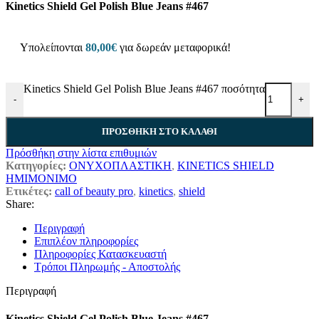
Kinetics Shield Gel Polish Blue Jeans #467
Υπολείπονται
80,00
€
για δωρεάν μεταφορικά!
Kinetics Shield Gel Polish Blue Jeans #467 ποσότητα
-
+
ΠΡΟΣΘΉΚΗ ΣΤΟ ΚΑΛΆΘΙ
Πρόσθήκη στην λίστα επιθυμιών
Κατηγορίες:
ΟΝΥΧΟΠΛΑΣΤΙΚΗ
,
KINETICS SHIELD
ΗΜΙΜΟΝΙΜΟ
Ετικέτες:
call of beauty pro
,
kinetics
,
shield
Share:
Περιγραφή
Επιπλέον πληροφορίες
Πληροφορίες Κατασκευαστή
Τρόποι Πληρωμής - Αποστολής
Περιγραφή
Kinetics Shield Gel Polish Blue Jeans #467